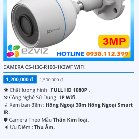
CAMERA CS-H3C-R100-1K2WF WIFI
1,200,000 ₫
1,500,000 ₫
👁 Chất lượng hình :
FULL HD 1080P .
⚒ Công Nghệ Sử Dụng :
IP Wifi.
💡 Xem ban đêm :
Hồng Ngoại 30m Hồng Ngoại Smart
IR.
🛡 Camera Theo Mẫu
Thân Kim loại.
️🔈 Ưu Điểm :
Thu Âm.