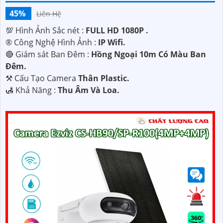
45%
Liên Hệ
💯 Hình Ảnh Sắc nét :
FULL HD 1080P .
®️ Công Nghệ Hình Ảnh :
IP Wifi.
🔴 Giám sát Ban Đêm :
Hồng Ngoại 10m Có Màu Ban
Ðêm.
⚒ Cấu Tạo Camera
Thân Plastic.
️🛃 Khả Năng :
Thu Âm Và Loa.