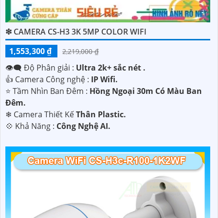
'
❇ CAMERA CS-H3 3K 5MP COLOR WIFI
1,553,300 ₫
2,219,000 ₫
👁️‍🗨 Độ Phân giải :
Ultra 2k+ sắc nét .
👍 Camera Công nghệ :
IP Wifi.
⭐ Tầm Nhìn Ban Đêm :
Hồng Ngoại 30m Có Màu Ban
Ðêm.
❄ Camera Thiết Kế
Thân Plastic.
️💠 Khả Năng :
Công Nghệ AI.