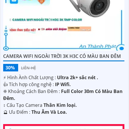
CAMERA WIFI NGOÀI TRỜI 3K H3C CÓ MÀU BAN ĐÊM
30%
LIÊN HỆ
️⚡ Hình Ành Chất Lượng :
Ultra 2k+ sắc nét .
👍 Tích hợp công nghệ :
IP Wifi.
❈ Khoảng Cách Ban Đêm :
Full Color 30m Có Màu Ban
Ðêm.
↕️ Cấu Tạo Camera
Thân Kim loại.
️🔮 Ưu Điểm :
Thu Âm Và Loa.