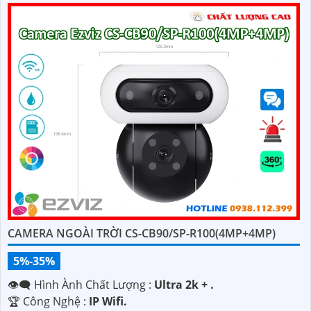
CAMERA NGOÀI TRỜI CS-CB90/SP-R100(4MP+4MP)
5%-35%
👁️‍🗨 Hình Ành Chất Lượng :
Ultra 2k + .
🏆 Công Nghệ :
IP Wifi.