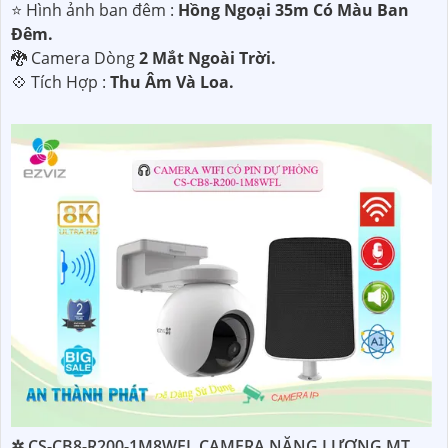
⭐ Hình ảnh ban đêm :
Hồng Ngoại 35m Có Màu Ban
Ðêm.
🐉️ Camera Dòng
2 Mắt Ngoài Trời.
️💠 Tích Hợp :
Thu Âm Và Loa.
✲ CS-CB8-R200-1M8WFL CAMERA NĂNG LƯƠNG MT