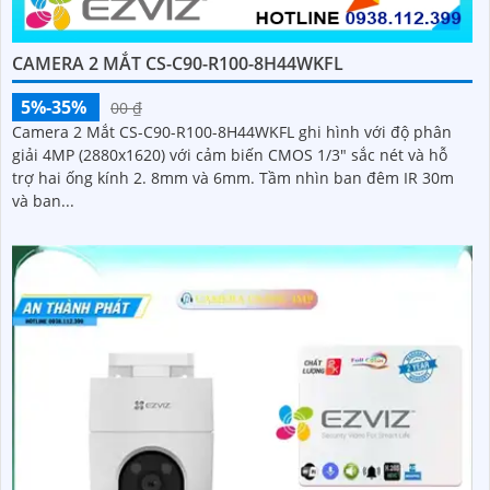
CAMERA 2 MẮT CS-C90-R100-8H44WKFL
5%-35%
00 ₫
Camera 2 Mắt CS-C90-R100-8H44WKFL ghi hình với độ phân
giải 4MP (2880x1620) với cảm biến CMOS 1/3" sắc nét và hỗ
trợ hai ống kính 2. 8mm và 6mm. Tầm nhìn ban đêm IR 30m
và ban...