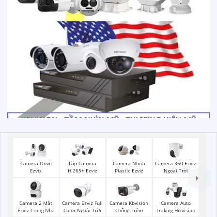
Camera 360 Ezviz
Camera Onvif
Lắp Camera
Camera Nhựa
Ngoài Trời
Ezviz
H.265+ Ezviz
Plastic Ezviz
Camera 2 Mắt
Camera Ezviz Full
Camera Kbvision
Camera Auto
Ezviz Trong Nhà
Color Ngoài Trời
Chống Trộm
Traking Hikvision