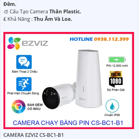
Ðêm.
🎨 Cấu Tạo Camera
Thân Plastic.
️₤ Khả Năng :
Thu Âm Và Loa.
CAMERA EZVIZ CS-BC1-B1