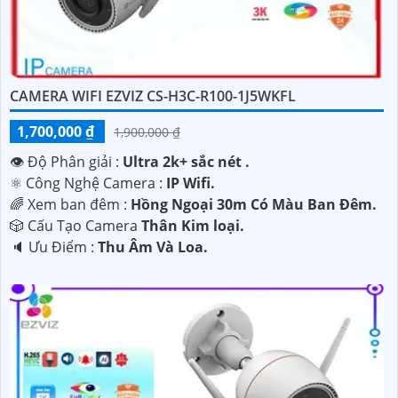
CAMERA WIFI EZVIZ CS-H3C-R100-1J5WKFL
1,700,000 ₫
1,900,000 ₫
👁 Độ Phân giải :
Ultra 2k+ sắc nét .
⚛️ Công Nghệ Camera :
IP Wifi.
🌈 Xem ban đêm :
Hồng Ngoại 30m Có Màu Ban Ðêm.
🎲 Cấu Tạo Camera
Thân Kim loại.
️🔈 Ưu Điểm :
Thu Âm Và Loa.