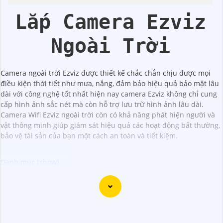
Lắp Camera Ezviz
Ngoài Trời
Camera ngoài trời Ezviz được thiết kế chắc chắn chịu được mọi
điều kiện thời tiết như mưa, nắng, đảm bảo hiệu quả bảo mật lâu
dài với công nghệ tốt nhất hiện nay camera Ezviz không chỉ cung
cấp hình ảnh sắc nét mà còn hỗ trợ lưu trữ hình ảnh lâu dài.
Camera Wifi Ezviz ngoài trời còn có khả năng phát hiện người và
vật thông minh giúp giám sát hiệu quả các hoạt động bất thường,
bảo vệ tài sản của bạn một cách an toàn và tiết kiệm.
"Bạn đang tìm kiếm một giải pháp an ninh hiệu quả và tiết
kiệm? Hãy khám phá Camera Wifi Ezviz - dòng sản phẩm
chính hãng với mức giá rất hấp dẫn. Với thiết kế hiện đại,