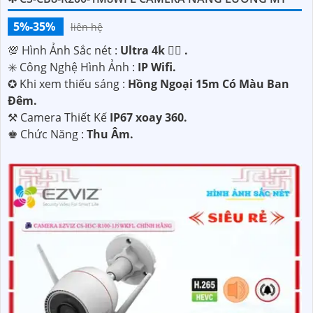
5%-35%
liên hệ
💯 Hình Ảnh Sắc nét :
Ultra 4k 👍🏾 .
✳️ Công Nghệ Hình Ảnh :
IP Wifi.
✪ Khi xem thiếu sáng :
Hồng Ngoại 15m Có Màu Ban
Ðêm.
⚒ Camera Thiết Kế
IP67 xoay 360.
️♚ Chức Năng :
Thu Âm.