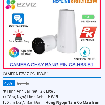
CAMERA EZVIZ CS-HB3-B1
45%
Liên Hệ
👁 Hình Ảnh Sắc nét :
2K Lite .
⚙ Công Nghệ Hình Ảnh :
IP Wifi.
🔴 Xem Được Ban Đêm :
Hồng Ngoại 15m Có Màu Ban