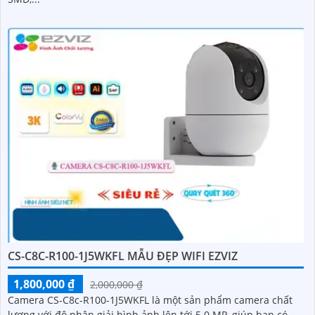
CS-C8C-R100-1J5WKFL MẪU ĐẸP WIFI EZVIZ
1,800,000 ₫
2,000,000 ₫
Camera CS-C8c-R100-1J5WKFL là một sản phẩm camera chất
lượng với độ phân giải hình ảnh lên tới 5.0 MP, giúp bạn có