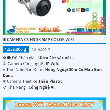
❇ CAMERA CS-H3 3K 5MP COLOR WIFI
1,553,300 ₫
2,219,000 ₫
👁️‍🗨 Độ Phân giải :
Ultra 2k+ sắc nét .
👍 Camera Công nghệ :
IP Wifi.
⭐ Tầm Nhìn Ban Đêm :
Hồng Ngoại 30m Có Màu Ban
Ðêm.
❄ Camera Thiết Kế
Thân Plastic.
️💠 Khả Năng :
Công Nghệ AI.