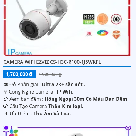
CAMERA WIFI EZVIZ CS-H3C-R100-1J5WKFL
1,700,000 ₫
1,900,000 ₫
👁 Độ Phân giải :
Ultra 2k+ sắc nét .
⚛️ Công Nghệ Camera :
IP Wifi.
🌈 Xem ban đêm :
Hồng Ngoại 30m Có Màu Ban Ðêm.
🎲 Cấu Tạo Camera
Thân Kim loại.
️🔈 Ưu Điểm :
Thu Âm Và Loa.