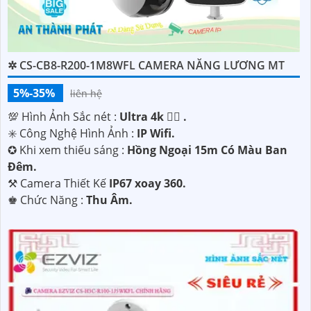
✲ CS-CB8-R200-1M8WFL CAMERA NĂNG LƯƠNG MT
5%-35%
liên hệ
💯 Hình Ảnh Sắc nét :
Ultra 4k 👍🏾 .
✳️ Công Nghệ Hình Ảnh :
IP Wifi.
✪ Khi xem thiếu sáng :
Hồng Ngoại 15m Có Màu Ban
Ðêm.
⚒ Camera Thiết Kế
IP67 xoay 360.
️♚ Chức Năng :
Thu Âm.