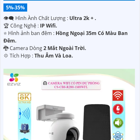
5%-35%
👁️‍🗨 Hình Ành Chất Lượng :
Ultra 2k + .
🏆 Công Nghệ :
IP Wifi.
⭐ Hình ảnh ban đêm :
Hồng Ngoại 35m Có Màu Ban
Ðêm.
🐉️ Camera Dòng
2 Mắt Ngoài Trời.
️💠 Tích Hợp :
Thu Âm Và Loa.