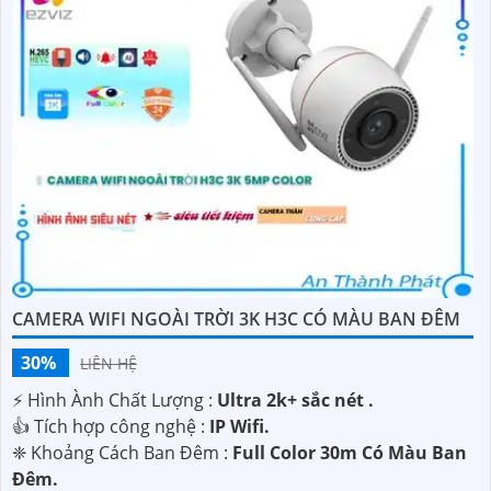
CAMERA WIFI NGOÀI TRỜI 3K H3C CÓ MÀU BAN ĐÊM
30%
LIÊN HỆ
️⚡ Hình Ành Chất Lượng :
Ultra 2k+ sắc nét .
👍 Tích hợp công nghệ :
IP Wifi.
❈ Khoảng Cách Ban Đêm :
Full Color 30m Có Màu Ban
Ðêm.