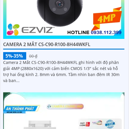
CAMERA 2 MẮT CS-C90-R100-8H44WKFL
5%-35%
00 ₫
Camera 2 Mắt CS-C90-R100-8H44WKFL ghi hình với độ phân
giải 4MP (2880x1620) với cảm biến CMOS 1/3" sắc nét và hỗ
trợ hai ống kính 2. 8mm và 6mm. Tầm nhìn ban đêm IR 30m
và ban...