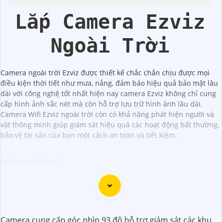
Lắp Camera Ezviz
Ngoài Trời
Camera ngoài trời Ezviz được thiết kế chắc chắn chịu được mọi
điều kiện thời tiết như mưa, nắng, đảm bảo hiệu quả bảo mật lâu
dài với công nghệ tốt nhất hiện nay camera Ezviz không chỉ cung
cấp hình ảnh sắc nét mà còn hỗ trợ lưu trữ hình ảnh lâu dài.
Camera Wifi Ezviz ngoài trời còn có khả năng phát hiện người và
vật thông minh giúp giám sát hiệu quả các hoạt động bất thường,
bảo vệ tài sản của bạn một cách an toàn và tiết kiệm.
Camera Công Nghệ Acusense là sự lựa chọn hoàn hảo cho
việc giám sát an ninh với chất lượng cao và giá cả phải
chăng. Với công nghệ Acusense tiên tiến, camera có khả
Camera cung cấp góc nhìn 93 độ hỗ trợ giám sát các khu