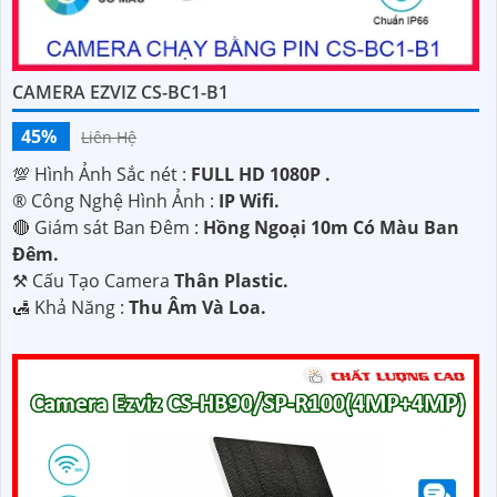
CAMERA EZVIZ CS-BC1-B1
45%
Liên Hệ
💯 Hình Ảnh Sắc nét :
FULL HD 1080P .
®️ Công Nghệ Hình Ảnh :
IP Wifi.
🔴 Giám sát Ban Đêm :
Hồng Ngoại 10m Có Màu Ban
Ðêm.
⚒ Cấu Tạo Camera
Thân Plastic.
️🛃 Khả Năng :
Thu Âm Và Loa.