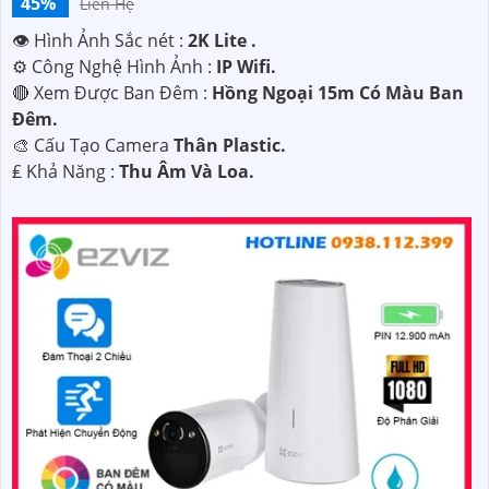
45%
Liên Hệ
👁 Hình Ảnh Sắc nét :
2K Lite .
⚙ Công Nghệ Hình Ảnh :
IP Wifi.
🔴 Xem Được Ban Đêm :
Hồng Ngoại 15m Có Màu Ban
Ðêm.
🎨 Cấu Tạo Camera
Thân Plastic.
️₤ Khả Năng :
Thu Âm Và Loa.