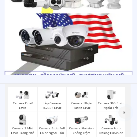
Camera 360 Ezviz
Camera Onvif
Lắp Camera
Camera Nhựa
Ngoài Trời
Ezviz
H.265+ Ezviz
Plastic Ezviz
Camera 2 Mắt
Camera Ezviz Full
Camera Kbvision
Camera Auto
Ezviz Trong Nhà
Color Ngoài Trời
Chống Trộm
Traking Hikvision