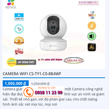
CAMERA WIFI CS-TY1-C0-8B4WF
1,050,000 ₫
1,250,000 ₫
Camera giám sát CS-TY1-C0-8B4WF là một Camera công nghệ
hiện đại được sử dụng rộng rãi trong lĩnh vực an ninh và giám
sát. Thiết kế nhỏ gọn, với độ phân giải cao, cho chất lượng
hình ảnh sắc nét mọi lúc, mọi nơi