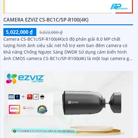
CAMERA EZVIZ CS-BC1C/SP-R100(4K)
5,022,000 ₫
5,022,000 ₫
Camera CS-BC1c/SP-R100(4K)có độ phân giải 8.0 MP chất
lượng hình ảnh siêu sắc nét hỗ trợ xem ban đêm camera có
khả năng Chống Ngược Sáng DWDR Sử dụng cảm biến hình
ảnh CMOS camera CS-BC1c/SP-R100(4K) là một loại camera giá
rẻ với khả năng lưu trữ dữ liệu lên đến 512GB thông qua khe
thẻ nhớ