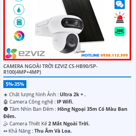
CAMERA NGOÀI TRỜI EZVIZ CS-HB90/SP-
R100(4MP+4MP)
5%-35%
☀️ Chất lượng hình Ảnh :
Ultra 2k + .
🤖️ Camera Công nghệ :
IP Wifi.
🌚 Tầm Nhìn Ban Đêm :
Hồng Ngoại 35m Có Màu Ban
Ðêm.
🤹 Camera Thiết Kế
2 Mắt Ngoài Trời.
️↭ Khả Năng :
Thu Âm Và Loa.