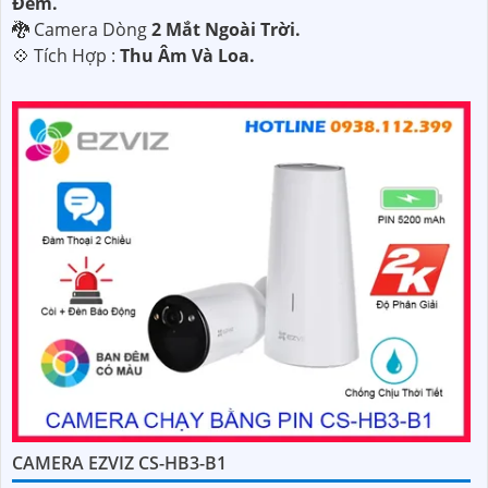
Ðêm.
🐉️ Camera Dòng
2 Mắt Ngoài Trời.
️💠 Tích Hợp :
Thu Âm Và Loa.
CAMERA EZVIZ CS-HB3-B1