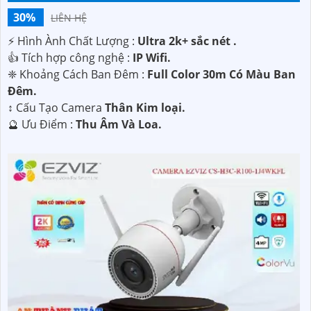
30%
LIÊN HỆ
️⚡ Hình Ành Chất Lượng :
Ultra 2k+ sắc nét .
👍 Tích hợp công nghệ :
IP Wifi.
❈ Khoảng Cách Ban Đêm :
Full Color 30m Có Màu Ban
Ðêm.
↕️ Cấu Tạo Camera
Thân Kim loại.
️🔮 Ưu Điểm :
Thu Âm Và Loa.