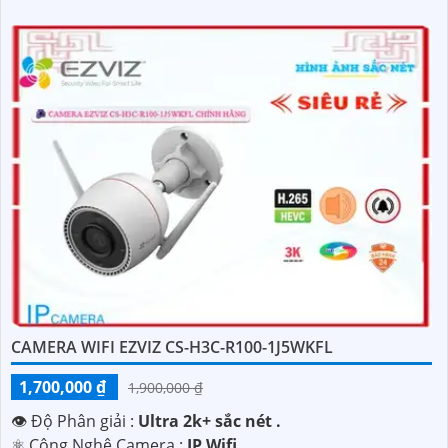
CAMERA WIFI EZVIZ CS-H3C-R100-1J5WKFL
1,700,000 ₫
1,900,000 ₫
👁 Độ Phân giải :
Ultra 2k+ sắc nét .
⚛️ Công Nghệ Camera :
IP Wifi.