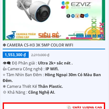
'
❇ CAMERA CS-H3 3K 5MP COLOR WIFI
1,553,300 ₫
2,219,000 ₫
👁️‍🗨 Độ Phân giải :
Ultra 2k+ sắc nét .
👍 Camera Công nghệ :
IP Wifi.
⭐ Tầm Nhìn Ban Đêm :
Hồng Ngoại 30m Có Màu Ban
Ðêm.
❄ Camera Thiết Kế
Thân Plastic.
️💠 Khả Năng :
Công Nghệ AI.