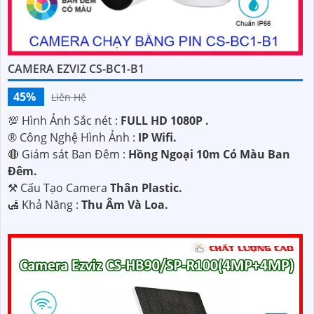
CAMERA EZVIZ CS-BC1-B1
45%
Liên Hệ
💯 Hình Ảnh Sắc nét :
FULL HD 1080P .
®️ Công Nghệ Hình Ảnh :
IP Wifi.
🔴 Giám sát Ban Đêm :
Hồng Ngoại 10m Có Màu Ban
Ðêm.
⚒ Cấu Tạo Camera
Thân Plastic.
️🛃 Khả Năng :
Thu Âm Và Loa.