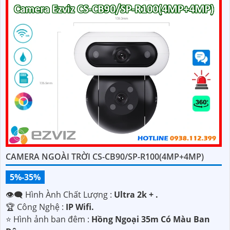
CAMERA NGOÀI TRỜI CS-CB90/SP-R100(4MP+4MP)
5%-35%
👁️‍🗨 Hình Ành Chất Lượng :
Ultra 2k + .
🏆 Công Nghệ :
IP Wifi.
⭐ Hình ảnh ban đêm :
Hồng Ngoại 35m Có Màu Ban