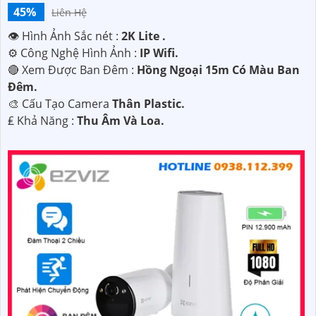
45%
Liên Hệ
👁 Hình Ảnh Sắc nét :
2K Lite .
⚙ Công Nghệ Hình Ảnh :
IP Wifi.
🔴 Xem Được Ban Đêm :
Hồng Ngoại 15m Có Màu Ban
Ðêm.
🎨 Cấu Tạo Camera
Thân Plastic.
️₤ Khả Năng :
Thu Âm Và Loa.