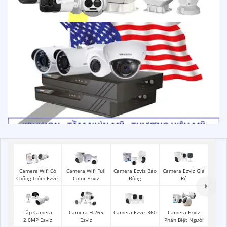
Camera Ezviz Giá
Camera Wifi Có
Camera Wifi Full
Camera Ezviz Báo
Rẻ
Chống Trộm Ezviz
Color Ezviz
Động
Camera Ezviz 360
Lắp Camera
Camera H.265
Camera Ezviz
2.0MP Ezviz
Ezviz
Phân Biệt Người