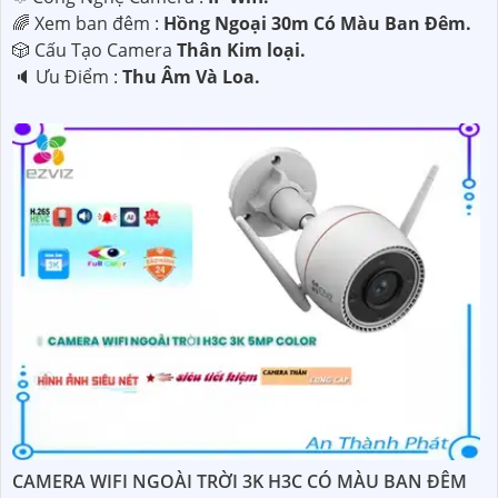
🌈 Xem ban đêm :
Hồng Ngoại 30m Có Màu Ban Ðêm.
🎲 Cấu Tạo Camera
Thân Kim loại.
️🔈 Ưu Điểm :
Thu Âm Và Loa.
CAMERA WIFI NGOÀI TRỜI 3K H3C CÓ MÀU BAN ĐÊM