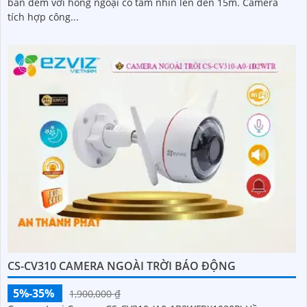
ban đêm với hồng ngoại có tầm nhìn lên đến 15m. Camera
tích hợp công...
CS-CV310 CAMERA NGOÀI TRỜI BÁO ĐỘNG
5%-35%
1,900,000 ₫