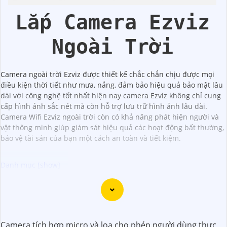
Lắp Camera Ezviz
Ngoài Trời
Camera ngoài trời Ezviz được thiết kế chắc chắn chịu được mọi
điều kiện thời tiết như mưa, nắng, đảm bảo hiệu quả bảo mật lâu
dài với công nghệ tốt nhất hiện nay camera Ezviz không chỉ cung
cấp hình ảnh sắc nét mà còn hỗ trợ lưu trữ hình ảnh lâu dài.
Camera Wifi Ezviz ngoài trời còn có khả năng phát hiện người và
vật thông minh giúp giám sát hiệu quả các hoạt động bất thường,
bảo vệ tài sản của bạn một cách an toàn và tiết kiệm.
"Bạn đang tìm kiếm một giải pháp an ninh hiệu quả và tiết
kiệm? Hãy khám phá Camera Wifi Ezviz - dòng sản phẩm
chính hãng với mức giá rất hấp dẫn. Với thiết kế hiện đại,
Camera tích hợp micro và loa cho phép người dùng thực