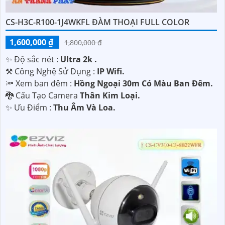
CS-H3C-R100-1J4WKFL ĐÀM THOẠI FULL COLOR
1,600,000 ₫
1,800,000 ₫
✨ Độ sắc nét :
Ultra 2k .
⚒ Công Nghệ Sử Dụng :
IP Wifi.
🔦 Xem ban đêm :
Hồng Ngoại 30m Có Màu Ban Đêm.
🐉️ Cấu Tạo Camera
Thân Kim Loại.
️✨ Ưu Điểm :
Thu Âm Và Loa.