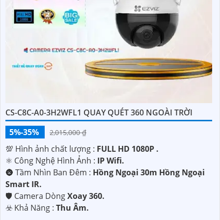
'
CS-C8C-A0-3H2WFL1 QUAY QUÉT 360 NGOÀI TRỜI
5%-35%
2,015,000 ₫
💯 Hình ảnh chất lượng :
FULL HD 1080P .
⚛️ Công Nghệ Hình Ảnh :
IP Wifi.
🌚 Tầm Nhìn Ban Đêm :
Hồng Ngoại 30m Hồng Ngoại
Smart IR.
🛡 Camera Dòng
Xoay 360.
️☣️ Khả Năng :
Thu Âm.