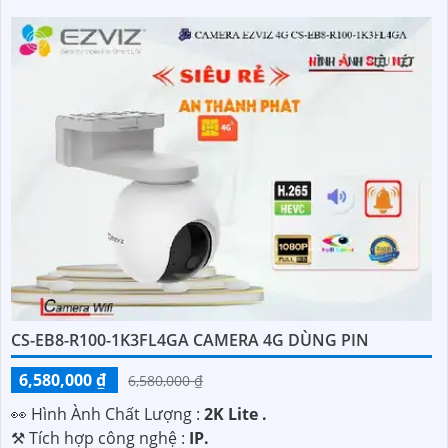
CS-EB8-R100-1K3FL4GA CAMERA 4G DÙNG PIN
6,580,000 ₫
6,580,000 ₫
️👀 Hình Ành Chất Lượng :
2K Lite .
⚒ Tích hợp công nghệ :
IP.