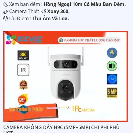
🌜 Xem ban đêm :
Hồng Ngoại 10m Có Màu Ban Đêm.
🤹 Camera Thiết Kế
Xoay 360.
️💮 Ưu Điểm :
Thu Âm Và Loa.
CAMERA KHÔNG DÂY H9C (5MP+5MP) CHI PHÍ PHÙ
HỢP