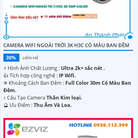
CAMERA WIFI NGOÀI TRỜI 3K H3C CÓ MÀU BAN ĐÊM
30%
LIÊN HỆ
️⚡ Hình Ành Chất Lượng :
Ultra 2k+ sắc nét .
👍 Tích hợp công nghệ :
IP Wifi.
❈ Khoảng Cách Ban Đêm :
Full Color 30m Có Màu Ban
Ðêm.
↕️ Cấu Tạo Camera
Thân Kim loại.
️🔮 Ưu Điểm :
Thu Âm Và Loa.