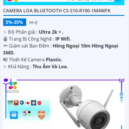
CAMERA LOA BLUETOOTH CS-S10-R100-1M4WFK
5%-35%
00 ₫
✨ Độ Phân giải :
Ultra 2k + .
🤖️ Trang Bị Công Nghệ :
IP Wifi.
🔦 Giám sát Ban Đêm :
Hồng Ngoại 10m Hồng Ngoại
SMD.
🎼️ Thiết Kế Camera
Plastic.
️✨ Khả Năng :
Thu Âm Và Loa.