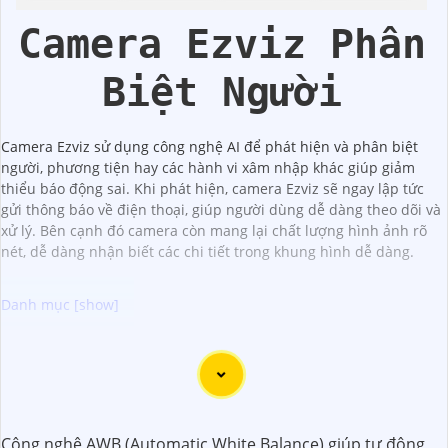
Kbvision
Camera Ezviz Phân
Biệt Người
Camera Ezviz sử dụng công nghệ AI để phát hiện và phân biệt
người, phương tiện hay các hành vi xâm nhập khác giúp giảm
thiểu báo động sai. Khi phát hiện, camera Ezviz sẽ ngay lập tức
gửi thông báo về điện thoại, giúp người dùng dễ dàng theo dõi và
xử lý. Bên cạnh đó camera còn mang lại chất lượng hình ảnh rõ
nét, dễ dàng nhận biết các chi tiết trong khung hình dễ dàng.
Dưới đây là 96 từ giới thiệu về Camera IP 2K là giải pháp
phù hợp cho hệ thống an ninh của bạn:
"Camera IP 2K là sự lựa chọn hoàn hảo để nâng cao hệ
thống an ninh của bạn. Với độ phân giải cao 2K, Camera IP
Công nghệ AWB (Automatic White Balance) giúp tự động