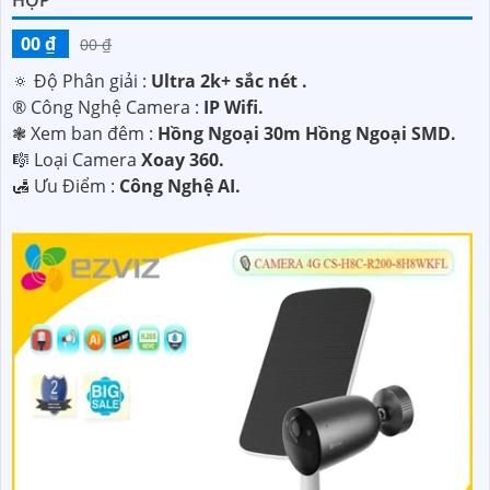
00 ₫
00 ₫
🔅 Độ Phân giải :
Ultra 2k+ sắc nét .
®️ Công Nghệ Camera :
IP Wifi.
❃ Xem ban đêm :
Hồng Ngoại 30m Hồng Ngoại SMD.
🎼️ Loại Camera
Xoay 360.
️🛃 Ưu Điểm :
Công Nghệ AI.