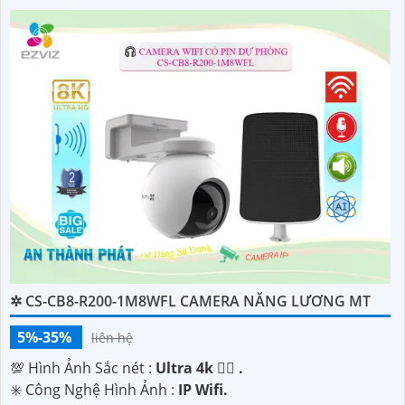
✲ CS-CB8-R200-1M8WFL CAMERA NĂNG LƯƠNG MT
5%-35%
liên hệ
💯 Hình Ảnh Sắc nét :
Ultra 4k 👍🏾 .
✳️ Công Nghệ Hình Ảnh :
IP Wifi.