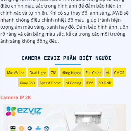
cung cấp hình ảnh sắc nét, chi tiết. Tích hợp công nghệ
điều chỉnh màu sắc trong hình ảnh để đảm bảo hiển thị
hiện đại, thiết bị tự động ghi hình khi phát hiện chuyển
chính xác và tự nhiên. Khi có sự thay đổi ánh sáng, AWB sẽ
động, nâng cao an toàn không bỏ lỡ bất kỳ sự kiện nào. 📃
nhanh chóng điều chỉnh nhiệt độ màu, giúp tránh hiện
Đặc biệt
khả năng kết nối mạng linh hoạt giúp bạn dễ
tượng ám màu vàng, xanh hay đỏ. Đảm bảo hình ảnh luôn
dàng giám sát từ xa qua điện thoại di động. Camera IP 2K
rõ ràng và cân bằng màu sắc, kể cả trong các môi trường
là giải pháp hiệu quả để bảo vệ ngôi nhà hoặc doanh
ánh sáng không đồng đều.
nghiệp của bạn."
CAMERA EZVIZ PHÂN BIỆT NGƯỜI
Mic Và Loa
Dual Light
78°
Hồng Ngoại
Full Color
AI
CMOS
Xoay 360
Speed Dome
AI Coding
IP66
3D DNR
Camera IP 2K