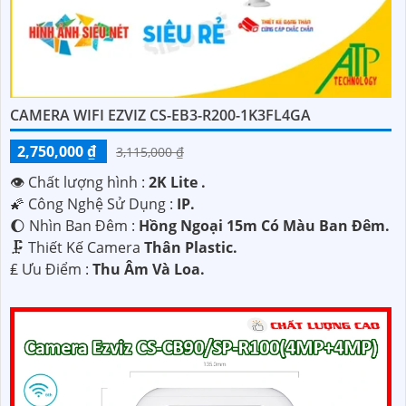
CAMERA WIFI EZVIZ CS-EB3-R200-1K3FL4GA
2,750,000 ₫
3,115,000 ₫
👁 Chất lượng hình :
2K Lite .
🌠 Công Nghệ Sử Dụng :
IP.
🌔 Nhìn Ban Đêm :
Hồng Ngoại 15m Có Màu Ban Ðêm.
🗜️ Thiết Kế Camera
Thân Plastic.
️₤ Ưu Điểm :
Thu Âm Và Loa.