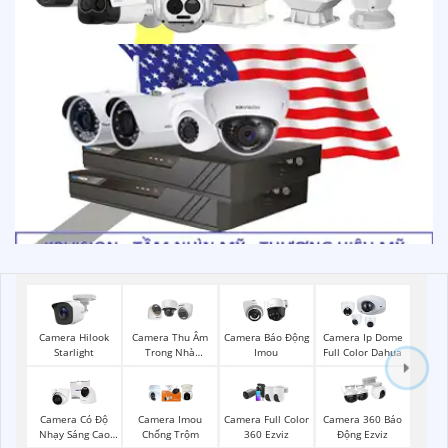
Camera Hilook
Camera Thu Âm
Camera Báo Động
Camera Ip Dome
Starlight
Trong Nhà
Imou
Full Color Dahua
Hikvision
Camera Có Độ
Camera Imou
Camera Full Color
Camera 360 Báo
Nhạy Sáng Cao
Chống Trộm
360 Ezviz
Động Ezviz