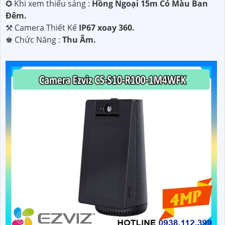
✪ Khi xem thiếu sáng :
Hồng Ngoại 15m Có Màu Ban
Ðêm.
⚒ Camera Thiết Kế
IP67 xoay 360.
️♚ Chức Năng :
Thu Âm.