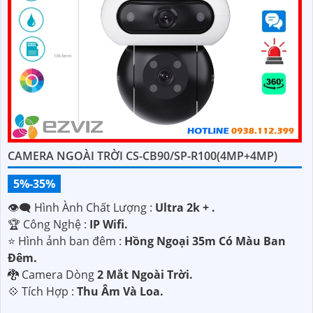
CAMERA NGOÀI TRỜI CS-CB90/SP-R100(4MP+4MP)
5%-35%
👁️‍🗨 Hình Ành Chất Lượng :
Ultra 2k + .
🏆 Công Nghệ :
IP Wifi.
⭐ Hình ảnh ban đêm :
Hồng Ngoại 35m Có Màu Ban
Ðêm.
🐉️ Camera Dòng
2 Mắt Ngoài Trời.
️💠 Tích Hợp :
Thu Âm Và Loa.