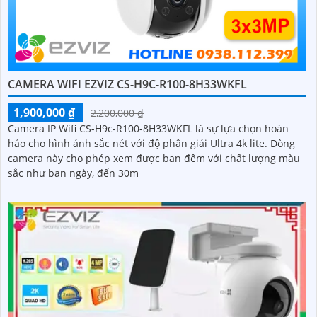
CAMERA WIFI EZVIZ CS-H9C-R100-8H33WKFL
1,900,000 ₫
2,200,000 ₫
Camera IP Wifi CS-H9c-R100-8H33WKFL là sự lựa chọn hoàn
hảo cho hình ảnh sắc nét với độ phân giải Ultra 4k lite. Dòng
camera này cho phép xem được ban đêm với chất lượng màu
sắc như ban ngày, đến 30m