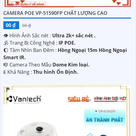
CAMERA POE VP-51590FP CHẤT LƯỢNG CAO
00 ₫
00 ₫
👁 Hình Ảnh Sắc nét :
Ultra 2k+ sắc nét .
🕉️ Trang Bị Công Nghệ :
IP POE.
🌔 Tầm Nhìn Ban Đêm :
Hồng Ngoại 15m Hồng Ngoại
Smart IR.
🎼️ Camera Theo Mẫu
Dome Kim loại.
️₤ Khả Năng :
Thu hình Ổn Định.