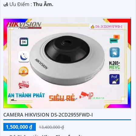
️🛃 Ưu Điểm :
Thu Âm.
CAMERA HIKVISION DS-2CD2955FWD-I
1,500,000 ₫
13,400,000 ₫