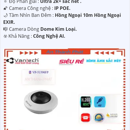
🔅 Độ Phân giải :
Ultra 2k+ sắc nét .
🌠 Camera Công nghệ :
IP POE.
🌙 Tầm Nhìn Ban Đêm :
Hồng Ngoại 10m Hồng Ngoại
EXIR.
🎼️ Camera Dòng
Dome Kim Loại.
️☣️ Khả Năng :
Công Nghệ AI.