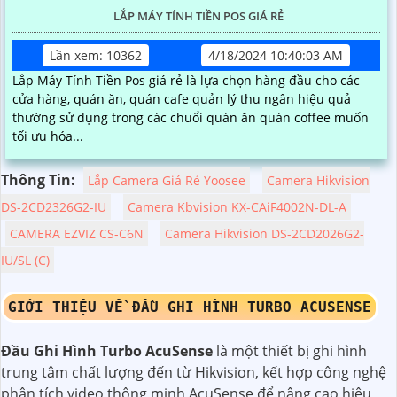
LẮP CAMERA CỬA HÀNG TRANG THIẾT BỊ Y TẾ
Lần xem: 8693
6/15/2024 11:49:53 AM
lắp đặt camera cho cửa hàng trang thiết bị y tế giúp quản lý
an ninh hiệu quả và chống trộm cung cấp các giải pháp
chuyên nghiệp với công nghệ hiện đại, camera chất lượng
cao, hình ảnh sắc nét và ghi lại đầy đủ thông tin.