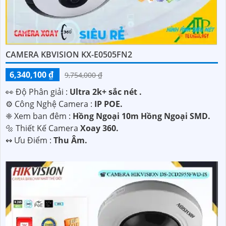
CAMERA KBVISION KX-E0505FN2
6,340,100 ₫
9,754,000 ₫
️👀 Độ Phân giải :
Ultra 2k+ sắc nét .
⚙ Công Nghệ Camera :
IP POE.
❈ Xem ban đêm :
Hồng Ngoại 10m Hồng Ngoại SMD.
🔩 Thiết Kế Camera
Xoay 360.
️↭ Ưu Điểm :
Thu Âm.