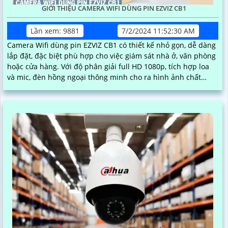
GIỚI THIỆU CAMERA WIFI DÙNG PIN EZVIZ CB1
Lần xem: 9881
7/2/2024 11:52:30 AM
Camera Wifi dùng pin EZVIZ CB1 có thiết kế nhỏ gọn, dễ dàng
lắp đặt, đặc biệt phù hợp cho việc giám sát nhà ở, văn phòng
hoặc cửa hàng. Với độ phân giải full HD 1080p, tích hợp loa
và mic, đèn hồng ngoại thông minh cho ra hình ảnh chất
lượng ban đêm