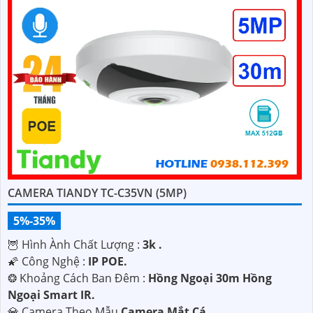
CAMERA TIANDY TC-C35VN (5MP)
5%-35%
🦉 Hình Ành Chất Lượng :
3k .
🌠 Công Nghệ :
IP POE.
❂ Khoảng Cách Ban Đêm :
Hồng Ngoại 30m Hồng
Ngoại Smart IR.
💎 Camera Theo Mẫu
Camera Mắt Cá.