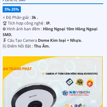
5%-35%
️⚡ Độ Phân giải :
3k .
🏆 Tích hợp công nghệ :
IP.
❂ Hình ảnh ban đêm :
Hồng Ngoại 10m Hồng Ngoại
SMD.
🗜️ Cấu Tạo Camera
Dome Kim loại + Nhựa.
️🆑 Điểm Nỗi Bật :
Thu Âm.