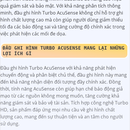
LẮP MÁY TÍNH TIỀN POS GIÁ RẺ
Lần xem: 10362
4/18/2024 10:40:03 AM
Lắp Máy Tính Tiền Pos giá rẻ là lựa chọn hàng đầu cho các
cửa hàng, quán ăn, quán cafe quản lý thu ngân hiệu quả
thường sử dụng trong các chuổi quán ăn quán coffee muốn
tối ưu hóa...
Thông Tin:
Lắp Camera Giá Rẻ Yoosee
Camera Hikvision
DS-2CD2326G2-IU
Camera Kbvision KX-CAiF4002N-DL-A
CAMERA EZVIZ CS-C6N
Camera Hikvision DS-2CD2026G2-
IU/SL (C)
GIỚI THIỆU VỀ ĐẦU GHI HÌNH TURBO ACUSENSE
Đầu Ghi Hình Turbo AcuSense
là một thiết bị ghi hình
trung tâm chất lượng đến từ Hikvision, kết hợp công nghệ
phân tích video thông minh AcuSense để nâng cao hiệu