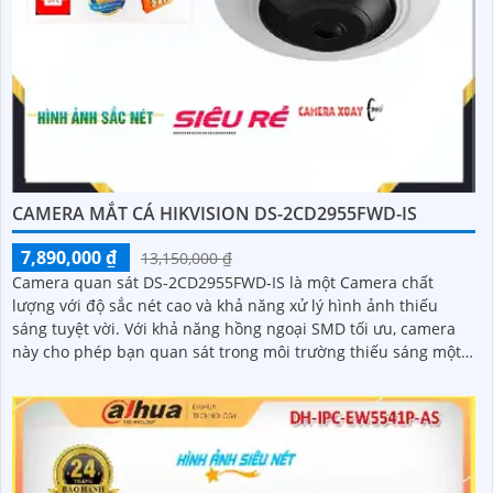
CAMERA MẮT CÁ HIKVISION DS-2CD2955FWD-IS
7,890,000 ₫
13,150,000 ₫
Camera quan sát DS-2CD2955FWD-IS là một Camera chất
lượng với độ sắc nét cao và khả năng xử lý hình ảnh thiếu
sáng tuyệt vời. Với khả năng hồng ngoại SMD tối ưu, camera
này cho phép bạn quan sát trong môi trường thiếu sáng một
cách dễ dàng và rõ rệt