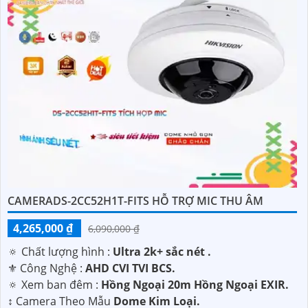
CAMERADS-2CC52H1T-FITS HỖ TRỢ MIC THU ÂM
4,265,000 ₫
6,090,000 ₫
🔅 Chất lượng hình :
Ultra 2k+ sắc nét .
⚜️ Công Nghệ :
AHD CVI TVI BCS.
🔅 Xem ban đêm :
Hồng Ngoại 20m Hồng Ngoại EXIR.
↕️ Camera Theo Mẫu
Dome Kim Loại.