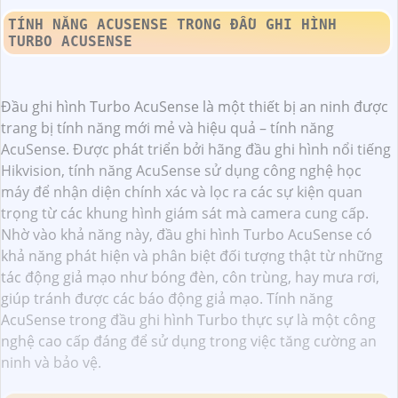
quả giám sát và bảo mật. Với khả năng phân tích thông
minh, đầu ghi hình Turbo AcuSense không chỉ hỗ trợ ghi
hình chất lượng cao mà còn giúp người dùng giảm thiểu
tối đa các báo động sai và tăng cường độ chính xác trong
việc phát hiện các mối đe dọa.
ĐẦU GHI HÌNH TURBO ACUSENSE MANG LẠI NHỮNG
LỢI ÍCH GÌ
Đầu ghi hình Turbo AcuSense với khả năng phát hiện
chuyển động và phân biệt chủ thể, đầu ghi hình này mang
đến khả năng nhận diện đối tượng đầy chính xác. Đồng
thời, tính năng AcuSense còn giúp hạn chế báo động giả
mạo từ các nguồn không mong muốn, tăng cường khả
năng giám sát và bảo vệ tài sản. Tích hợp công nghệ Turbo
HD, sản phẩm đáp ứng mọi nhu cầu về ghi hình chất
lượng cao, mang đến sự thuận tiện và an tâm cho người
sử dụng.