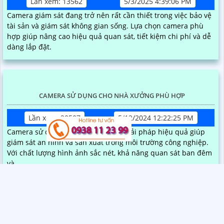
TIN TỨC CAMERA MỚI NHẤT
LẮP ĐẶT CAMERA LIVESTREAM SỰ KIỆN THỂ THAO
Lần xem: 4630
12/25/2025 5:17:07 PM
Lắp đặt camera livestream thể thao là giải pháp giúp ghi hình
và phát trực tiếp các trận đấu với chất lượng hình ảnh rõ nét
ổn định theo thời gian thực
TOP CAMERA BÁN CHẠY NHẤT TẠI THỊ TRƯỜNG VIỆT NAM
Lần xem: 13562
5/3/2025 4:39:06 PM