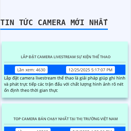
DỊCH VỤ CUNG CẤP ĐẦU GHI HÌNH TURBO
ACUSENSE UY TÍN
Dịch vụ cung cấp Đầu Ghi Hình Turbo AcuSense của An
Thành Phát cam kết mang đến sự uy tín và chất lượng
hàng đầu cho khách hàng. Đầu Ghi Hình Turbo AcuSense
không chỉ ghi hình chất lượng cao mà còn tích hợp tính
năng nhận diện thông minh giúp nhận biết và phân loại
chính xác các đối tượng. Với độ tin cậy cao, thiết bị giúp
bạn dễ dàng quản lý và theo dõi an ninh tại mọi nơi mọi
lúc. Hãy đến với chúng tôi để được cung cấp giải pháp
cũng như đầu ghi hình quản lý an ninh chất lượng. Gọi
ngay cho mình qua Hotline
0938.112.399
để được hỗ trợ
tư vấn một cách chi tiết nhé!
Xem
thêm