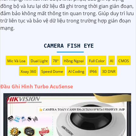
người dùng.
đồng bộ và lưu lại dữ liệu đã ghi trong thời gian gián đoạn,
đảm bảo không mất thông tin quan trọng. Giúp duy trì lưu
trữ liên tục và bảo vệ dữ liệu trong trường hợp gián đoạn
mạng.
CAMERA FISH EYE
Mic Và Loa
Dual Light
78°
Hồng Ngoại
Full Color
AI
CMOS
Xoay 360
Speed Dome
AI Coding
IP66
3D DNR
Đầu Ghi Hình Turbo AcuSense
'