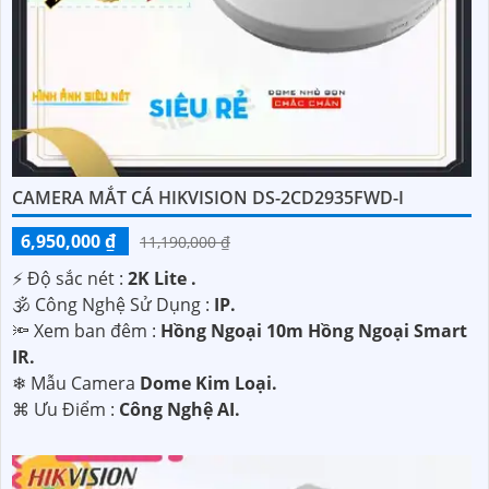
CAMERA MẮT CÁ HIKVISION DS-2CD2935FWD-I
6,950,000 ₫
11,190,000 ₫
️⚡ Độ sắc nét :
2K Lite .
🕉️ Công Nghệ Sử Dụng :
IP.
🔦 Xem ban đêm :
Hồng Ngoại 10m Hồng Ngoại Smart
IR.
❄ Mẫu Camera
Dome Kim Loại.
️⌘ Ưu Điểm :
Công Nghệ AI.