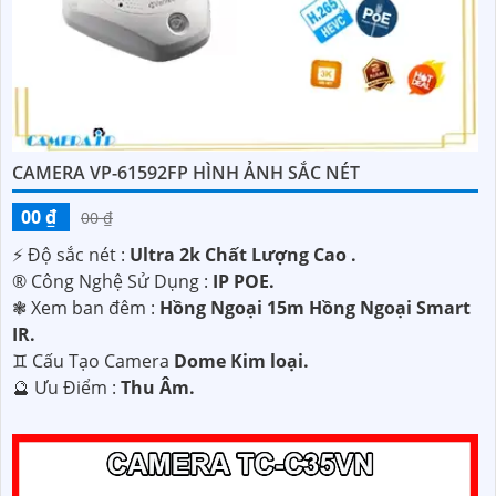
CAMERA VP-61592FP HÌNH ẢNH SẮC NÉT
00 ₫
00 ₫
️⚡ Độ sắc nét :
Ultra 2k Chất Lượng Cao .
®️ Công Nghệ Sử Dụng :
IP POE.
❃ Xem ban đêm :
Hồng Ngoại 15m Hồng Ngoại Smart
IR.
♊ Cấu Tạo Camera
Dome Kim loại.
️🔮 Ưu Điểm :
Thu Âm.