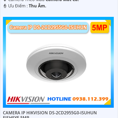
️👮 Ưu Điểm :
Thu Âm.
CAMERA IP HIKVISION DS-2CD2955G0-ISUHUN
FISHEYE 5MP