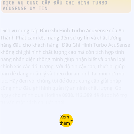
TÍNH NĂNG ACUSENSE TRONG ĐẦU GHI HÌNH
TURBO ACUSENSE
Đầu ghi hình Turbo AcuSense là một thiết bị an ninh được
trang bị tính năng mới mẻ và hiệu quả – tính năng
AcuSense. Được phát triển bởi hãng đầu ghi hình nổi tiếng
Hikvision, tính năng AcuSense sử dụng công nghệ học
máy để nhận diện chính xác và lọc ra các sự kiện quan
trọng từ các khung hình giám sát mà camera cung cấp.
Nhờ vào khả năng này, đầu ghi hình Turbo AcuSense có
khả năng phát hiện và phân biệt đối tượng thật từ những
tác động giả mạo như bóng đèn, côn trùng, hay mưa rơi,
giúp tránh được các báo động giả mạo. Tính năng
AcuSense trong đầu ghi hình Turbo thực sự là một công
nghệ cao cấp đáng để sử dụng trong việc tăng cường an
ninh và bảo vệ.