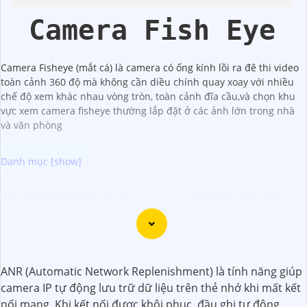
Camera Fish Eye
Camera Fisheye (mắt cá) là camera có ống kính lồi ra đê thi video
toàn cảnh 360 độ mà không cần diều chính quay xoay với nhiều
chế độ xem khác nhau vòng tròn, toàn cảnh đĩa cầu,và chọn khu
vực xem camera fisheye thường lắp đặt ở các ảnh lớn trong nhà
và văn phòng
Đầu ghi hình Turbo AcuSense mang đến hình ảnh chất
lượng sắc nét, giúp quan sát rõ ràng mọi chi tiết. Với công
nghệ AcuSense, thiết bị có khả năng phát hiện và loại bỏ
hiệu ứng giả mạo, giúp tăng cường hiệu suất quan sát.
Đầu ghi cũng hỗ trợ các tính năng thông minh khác như
ANR (Automatic Network Replenishment) là tính năng giúp
loại bỏ ảo giả, bảo vệ vùng quan trọng... Đầu ghi Turbo
camera IP tự động lưu trữ dữ liệu trên thẻ nhớ khi mất kết
AcuSense giúp mang lại giải pháp an ninh hiệu quả cho
nối mạng. Khi kết nối được khôi phục, đầu ghi tự động