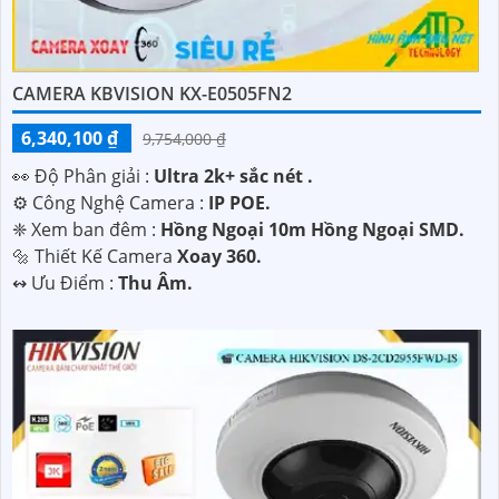
CAMERA KBVISION KX-E0505FN2
6,340,100 ₫
9,754,000 ₫
️👀 Độ Phân giải :
Ultra 2k+ sắc nét .
⚙ Công Nghệ Camera :
IP POE.
❈ Xem ban đêm :
Hồng Ngoại 10m Hồng Ngoại SMD.
🔩 Thiết Kế Camera
Xoay 360.
️↭ Ưu Điểm :
Thu Âm.