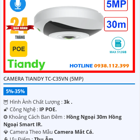
CAMERA TIANDY TC-C35VN (5MP)
5%-35%
🦉 Hình Ành Chất Lượng :
3k .
🌠 Công Nghệ :
IP POE.
❂ Khoảng Cách Ban Đêm :
Hồng Ngoại 30m Hồng
Ngoại Smart IR.
💎 Camera Theo Mẫu
Camera Mắt Cá.
️👮 Ưu Điểm :
Thu Âm.