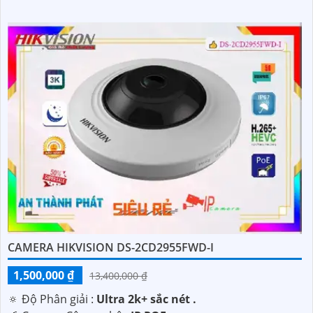
CAMERA HIKVISION DS-2CD2955FWD-I
1,500,000 ₫
13,400,000 ₫
🔅 Độ Phân giải :
Ultra 2k+ sắc nét .