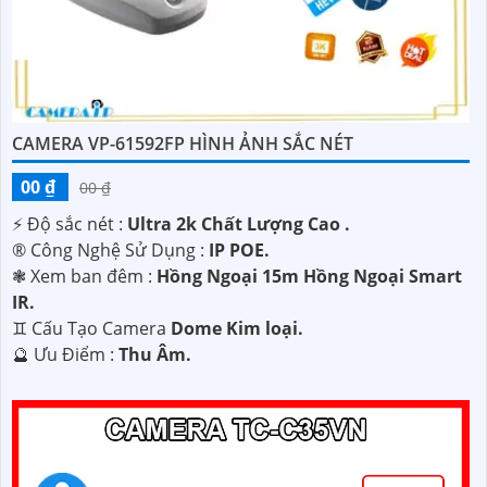
CAMERA VP-61592FP HÌNH ẢNH SẮC NÉT
00 ₫
00 ₫
️⚡ Độ sắc nét :
Ultra 2k Chất Lượng Cao .
®️ Công Nghệ Sử Dụng :
IP POE.
❃ Xem ban đêm :
Hồng Ngoại 15m Hồng Ngoại Smart
IR.
♊ Cấu Tạo Camera
Dome Kim loại.
️🔮 Ưu Điểm :
Thu Âm.