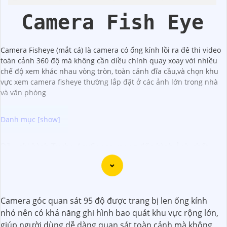
Camera Fish Eye
Camera Fisheye (mắt cá) là camera có ống kính lồi ra đê thi video
toàn cảnh 360 độ mà không cần diều chính quay xoay với nhiều
chế độ xem khác nhau vòng tròn, toàn cảnh đĩa cầu,và chọn khu
vực xem camera fisheye thường lắp đặt ở các ảnh lớn trong nhà
và văn phòng
Đầu ghi hình Turbo AcuSense mang đến hình ảnh chất
lượng sắc nét, giúp quan sát rõ ràng mọi chi tiết. Với công
nghệ AcuSense, thiết bị có khả năng phát hiện và loại bỏ
hiệu ứng giả mạo, giúp tăng cường hiệu suất quan sát.
Đầu ghi cũng hỗ trợ các tính năng thông minh khác như
Camera góc quan sát 95 độ được trang bị len ống kính
loại bỏ ảo giả, bảo vệ vùng quan trọng... Đầu ghi Turbo
nhỏ nên có khả năng ghi hình bao quát khu vực rộng lớn,
AcuSense giúp mang lại giải pháp an ninh hiệu quả cho
giúp người dùng dễ dàng quan sát toàn cảnh mà không