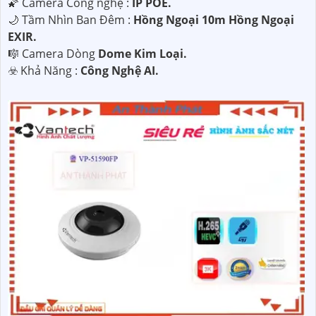
🌠 Camera Công nghệ :
IP POE.
🌙 Tầm Nhìn Ban Đêm :
Hồng Ngoại 10m Hồng Ngoại
EXIR.
🎼️ Camera Dòng
Dome Kim Loại.
️☣️ Khả Năng :
Công Nghệ AI.