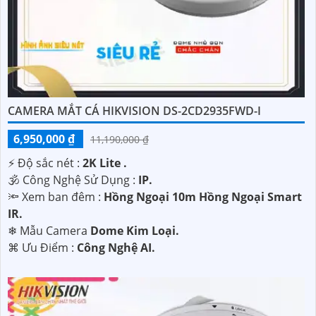
CAMERA MẮT CÁ HIKVISION DS-2CD2935FWD-I
6,950,000 ₫
11,190,000 ₫
️⚡ Độ sắc nét :
2K Lite .
🕉️ Công Nghệ Sử Dụng :
IP.
🔦 Xem ban đêm :
Hồng Ngoại 10m Hồng Ngoại Smart
IR.
❄ Mẫu Camera
Dome Kim Loại.
️⌘ Ưu Điểm :
Công Nghệ AI.