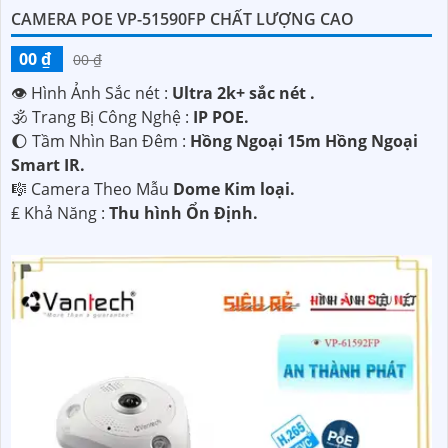
CAMERA POE VP-51590FP CHẤT LƯỢNG CAO
00 ₫
00 ₫
👁 Hình Ảnh Sắc nét :
Ultra 2k+ sắc nét .
🕉️ Trang Bị Công Nghệ :
IP POE.
🌔 Tầm Nhìn Ban Đêm :
Hồng Ngoại 15m Hồng Ngoại
Smart IR.
🎼️ Camera Theo Mẫu
Dome Kim loại.
️₤ Khả Năng :
Thu hình Ổn Định.