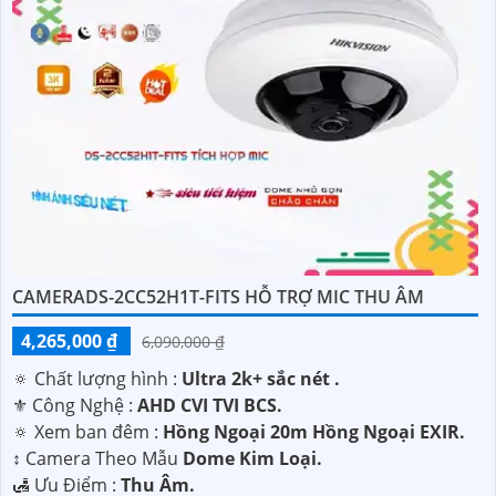
CAMERADS-2CC52H1T-FITS HỖ TRỢ MIC THU ÂM
4,265,000 ₫
6,090,000 ₫
🔅 Chất lượng hình :
Ultra 2k+ sắc nét .
⚜️ Công Nghệ :
AHD CVI TVI BCS.
🔅 Xem ban đêm :
Hồng Ngoại 20m Hồng Ngoại EXIR.
↕️ Camera Theo Mẫu
Dome Kim Loại.
️🛃 Ưu Điểm :
Thu Âm.