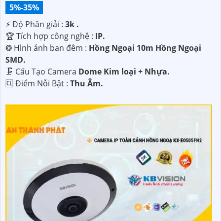
5%-35%
️⚡ Độ Phân giải :
3k .
🏆 Tích hợp công nghệ :
IP.
❂ Hình ảnh ban đêm :
Hồng Ngoại 10m Hồng Ngoại
SMD.
🗜️ Cấu Tạo Camera
Dome Kim loại + Nhựa.
️🆑 Điểm Nỗi Bật :
Thu Âm.