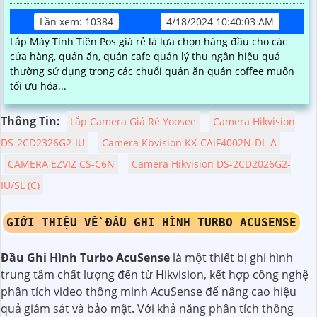
Lần xem: 10384
4/18/2024 10:40:03 AM
Lắp Máy Tính Tiền Pos giá rẻ là lựa chọn hàng đầu cho các
cửa hàng, quán ăn, quán cafe quản lý thu ngân hiệu quả
thường sử dụng trong các chuổi quán ăn quán coffee muốn
tối ưu hóa...
Thông Tin:
Lắp Camera Giá Rẻ Yoosee
Camera Hikvision
DS-2CD2326G2-IU
Camera Kbvision KX-CAiF4002N-DL-A
CAMERA EZVIZ CS-C6N
Camera Hikvision DS-2CD2026G2-
IU/SL (C)
GIỚI THIỆU VỀ ĐẦU GHI HÌNH TURBO ACUSENSE
Đầu Ghi Hình Turbo AcuSense
là một thiết bị ghi hình
trung tâm chất lượng đến từ Hikvision, kết hợp công nghệ
phân tích video thông minh AcuSense để nâng cao hiệu
quả giám sát và bảo mật. Với khả năng phân tích thông