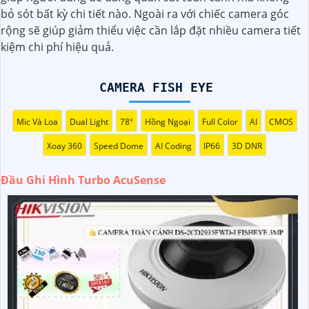
người dùng.
bỏ sót bất kỳ chi tiết nào. Ngoài ra với chiếc camera góc
rộng sẽ giúp giảm thiểu việc cần lắp đặt nhiều camera tiết
kiệm chi phí hiệu quả.
CAMERA FISH EYE
Mic Và Loa
Dual Light
78°
Hồng Ngoại
Full Color
AI
CMOS
Xoay 360
Speed Dome
AI Coding
IP66
3D DNR
Đầu Ghi Hình Turbo AcuSense
'