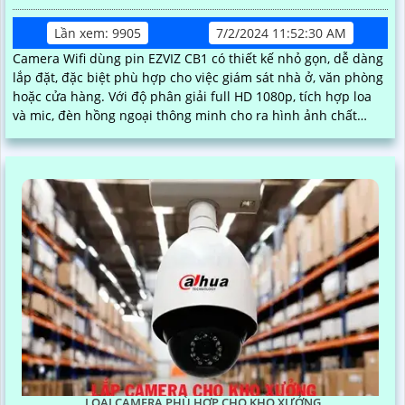
Lần xem: 9905
7/2/2024 11:52:30 AM
Camera Wifi dùng pin EZVIZ CB1 có thiết kế nhỏ gọn, dễ dàng
lắp đặt, đặc biệt phù hợp cho việc giám sát nhà ở, văn phòng
hoặc cửa hàng. Với độ phân giải full HD 1080p, tích hợp loa
và mic, đèn hồng ngoại thông minh cho ra hình ảnh chất
lượng ban đêm
LOẠI CAMERA PHÙ HỢP CHO KHO XƯỞNG