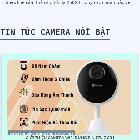
chiều, khe cắm thẻ nhớ tối đa 256GB, cùng các chuẩn bảo vệ
IP67 chống nước, bụi và IK10 chống va đập
TIN TỨC CAMERA NỔI BẬT
GIỚI THIỆU CAMERA WIFI DÙNG PIN EZVIZ CB1