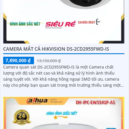
CAMERA MẮT CÁ HIKVISION DS-2CD2955FWD-IS
7,890,000 ₫
13,150,000 ₫
Camera quan sát DS-2CD2955FWD-IS là một Camera chất
lượng với độ sắc nét cao và khả năng xử lý hình ảnh thiếu
sáng tuyệt vời. Với khả năng hồng ngoại SMD tối ưu, camera
này cho phép bạn quan sát trong môi trường thiếu sáng một
cách dễ dàng và rõ rệt