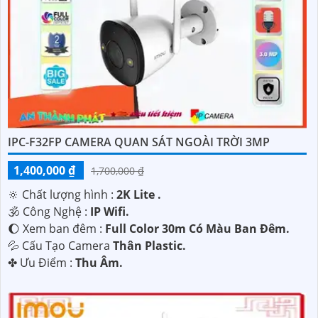
IPC-F32FP CAMERA QUAN SÁT NGOÀI TRỜI 3MP
1,400,000 ₫
1,700,000 ₫
🔆 Chất lượng hình :
2K Lite .
🕉️ Công Nghệ :
IP Wifi.
🌔 Xem ban đêm :
Full Color 30m Có Màu Ban Ðêm.
💦 Cấu Tạo Camera
Thân Plastic.
️✤ Ưu Điểm :
Thu Âm.