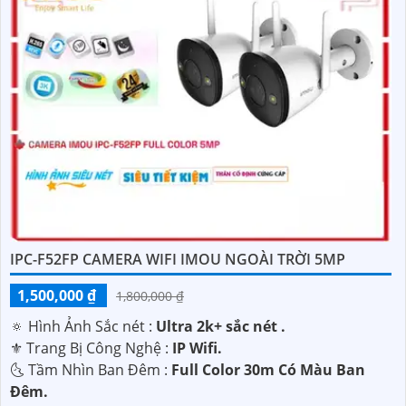
IPC-F52FP CAMERA WIFI IMOU NGOÀI TRỜI 5MP
1,500,000 ₫
1,800,000 ₫
🔅 Hình Ảnh Sắc nét :
Ultra 2k+ sắc nét .
⚜️ Trang Bị Công Nghệ :
IP Wifi.
🌜 Tầm Nhìn Ban Đêm :
Full Color 30m Có Màu Ban
Ðêm.