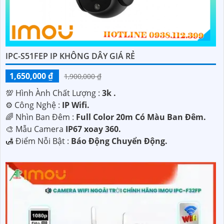
IPC-S51FEP IP KHÔNG DÂY GIÁ RẺ
1,650,000 ₫
1,900,000 ₫
💯 Hình Ành Chất Lượng :
3k .
⚙ Công Nghệ :
IP Wifi.
🌈 Nhìn Ban Đêm :
Full Color 20m Có Màu Ban Ðêm.
🎨 Mẫu Camera
IP67 xoay 360.
️🛃 Điểm Nỗi Bật :
Báo Động Chuyển Động.