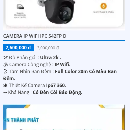
CAMERA IP WIFI IPC S42FP D
2,600,000 ₫
3,000,000 ₫
💯 Độ Phân giải :
Ultra 2k .
🕉️ Camera Công nghệ :
IP Wifi.
🌛 Tầm Nhìn Ban Đêm :
Full Color 20m Có Màu Ban
Đêm.
🐜 Thiết Kế Camera
Ip67 360.
️⇝ Khả Năng :
Có Đèn Còi Báo Động.