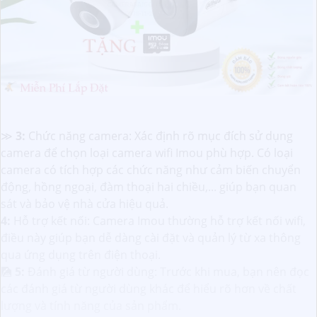
≫
3:
Chức năng camera: Xác định rõ mục đích sử dụng
camera để chọn loại camera wifi Imou phù hợp. Có loại
camera có tích hợp các chức năng như cảm biến chuyển
động, hồng ngoại, đàm thoại hai chiều,... giúp bạn quan
sát và bảo vệ nhà cửa hiệu quả.
4:
Hỗ trợ kết nối: Camera Imou thường hỗ trợ kết nối wifi,
điều này giúp bạn dễ dàng cài đặt và quản lý từ xa thông
qua ứng dụng trên điện thoại.
🎑
5:
Đánh giá từ người dùng: Trước khi mua, bạn nên đọc
các đánh giá từ người dùng khác để hiểu rõ hơn về chất
lượng và tính năng của sản phẩm.