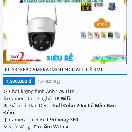
IPC-S31FEP CAMERA IMOU NGOÀI TRỜI 3MP
1,500,000 ₫
1,700,000 ₫
🔅 Chất lượng hình Ảnh :
2K Lite .
👍 Camera Công nghệ :
IP Wifi.
❃ Giám sát Ban Đêm :
Full Color 20m Có Màu Ban
Ðêm.
🐜 Camera Thiết Kế
IP67 xoay 360.
️☣️ Khả Năng :
Thu Âm Và Loa.