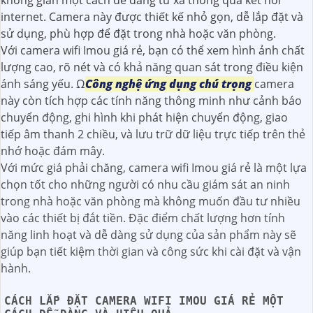
không gian một cách dễ dàng từ xa thông qua kết nối
internet. Camera này được thiết kế nhỏ gọn, dễ lắp đặt và
sử dụng, phù hợp để đặt trong nhà hoặc văn phòng.
Với camera wifi Imou giá rẻ, bạn có thể xem hình ảnh chất
lượng cao, rõ nét và có khả năng quan sát trong điều kiện
ánh sáng yếu. Ω
Công nghệ ứng dụng chú trọng
camera
này còn tích hợp các tính năng thông minh như cảnh báo
chuyển động, ghi hình khi phát hiện chuyển động, giao
tiếp âm thanh 2 chiều, và lưu trữ dữ liệu trực tiếp trên thẻ
nhớ hoặc đám mây.
Với mức giá phải chăng, camera wifi Imou giá rẻ là một lựa
chọn tốt cho những người có nhu cầu giám sát an ninh
trong nhà hoặc văn phòng mà không muốn đầu tư nhiều
vào các thiết bị đắt tiền. Đặc điểm chất lượng hơn tính
năng linh hoạt và dễ dàng sử dụng của sản phẩm này sẽ
giúp bạn tiết kiệm thời gian và công sức khi cài đặt và vận
hành.
CÁCH LẮP ĐẶT CAMERA WIFI IMOU GIÁ RẺ MỘT