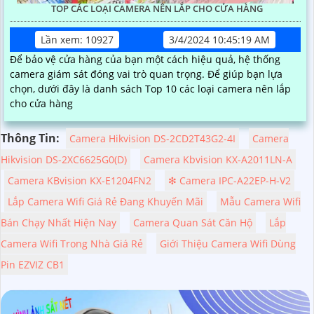
TOP CÁC LOẠI CAMERA NÊN LẮP CHO CỬA HÀNG
Lần xem: 10927
3/4/2024 10:45:19 AM
Để bảo vệ cửa hàng của bạn một cách hiệu quả, hệ thống
camera giám sát đóng vai trò quan trọng. Để giúp bạn lựa
chọn, dưới đây là danh sách Top 10 các loại camera nên lắp
cho cửa hàng
Thông Tin:
Camera Hikvision DS-2CD2T43G2-4I
Camera
Hikvision DS-2XC6625G0(D)
Camera Kbvision KX-A2011LN-A
Camera KBvision KX-E1204FN2
❇ Camera IPC-A22EP-H-V2
Lắp Camera Wifi Giá Rẻ Đang Khuyến Mãi
Mẫu Camera Wifi
Bán Chạy Nhất Hiện Nay
Camera Quan Sát Căn Hộ
Lắp
Camera Wifi Trong Nhà Giá Rẻ
Giới Thiệu Camera Wifi Dùng
Pin EZVIZ CB1