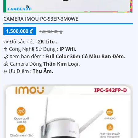
Hy vọng những thông tin trên giúp bạn tìm được lựa chọn
hoàn hảo cho Camera Wifi Imou giá rẻ.
CAMERA IMOU PC-S3EP-3M0WE
1,500,000 ₫
1,800,000 ₫
️👀 Độ sắc nét :
2K Lite .
⚜️ Công Nghệ Sử Dụng :
IP Wifi.
🌙 Xem ban đêm :
Full Color 30m Có Màu Ban Đêm.
🕉️ Camera Dòng
Thân Kim Loại.
️↭ Ưu Điểm :
Thu Âm.
'