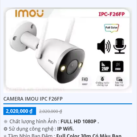
CAMERA IMOU IPC F26FP
2,020,000 ₫
2,020,000 ₫
🔆 Chất lượng hình Ảnh :
FULL HD 1080P .
⚙ Sử dụng công nghệ :
IP Wifi.
⭐ Tầm Nhìn Ban Đêm :
Full Color 30m Có Màu Ban