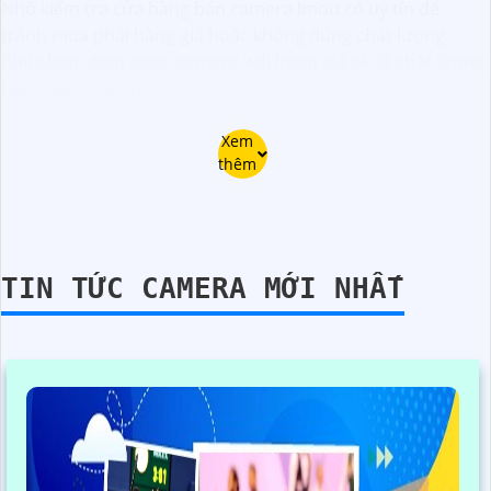
Nhớ kiểm tra cửa hàng bán camera Imou có uy tín để
tránh mua phải hàng giả hoặc không đúng chất lượng.
Chúc bạn chọn được camera wifi Imou giá rẻ và chất lượng
như mong muốn!
Xem
thêm
TIN TỨC CAMERA MỚI NHẤT