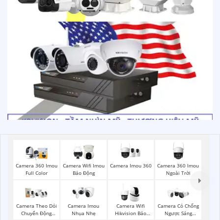
Camera Imou 360
Camera 360 Imou
Camera 360 Imou
Camera Wifi Imou
Ngoài Trời
Full Color
Báo Động
Camera Theo Dỏi
Camera Imou
Camera Wifi
Camera Có Chống
Chuyển Động
Nhụa Nhẹ
Hikvision Báo
Ngược Sáng