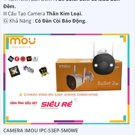
Đêm.
⛓ Cấu Tạo Camera
Thân Kim Loại.
️🆑 Khả Năng :
Có Đèn Còi Báo Động.
CAMERA IMOU IPC-S3EP-5M0WE