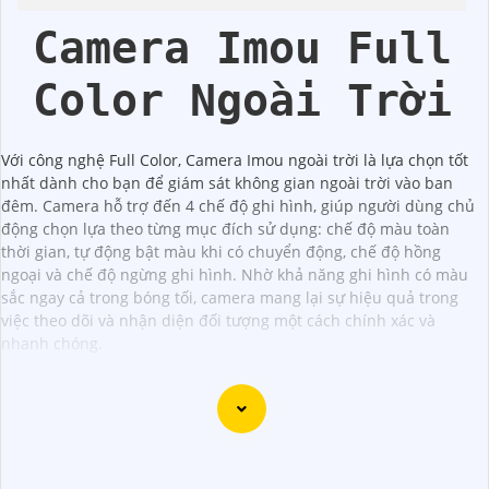
Imou
Động
Vantech
Camera Imou Full
Color Ngoài Trời
Với công nghệ Full Color, Camera Imou ngoài trời là lựa chọn tốt
nhất dành cho bạn để giám sát không gian ngoài trời vào ban
đêm. Camera hỗ trợ đến 4 chế độ ghi hình, giúp người dùng chủ
động chọn lựa theo từng mục đích sử dụng: chế độ màu toàn
thời gian, tự động bật màu khi có chuyển động, chế độ hồng
ngoại và chế độ ngừng ghi hình. Nhờ khả năng ghi hình có màu
sắc ngay cả trong bóng tối, camera mang lại sự hiệu quả trong
việc theo dõi và nhận diện đối tượng một cách chính xác và
nhanh chóng.
Dưới đây là 5 lý do để bạn chọn lắp Camera Wifi Imou giá
rẻ: