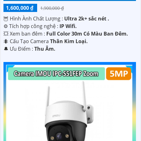
1,600,000 ₫
1,900,000 ₫
🦉 Hình Ành Chất Lượng :
Ultra 2k+ sắc nét .
⚙ Tích hợp công nghệ :
IP Wifi.
💥 Xem ban đêm :
Full Color 30m Có Màu Ban Đêm.
🐜 Cấu Tạo Camera
Thân Kim Loại.
️🔔 Ưu Điểm :
Thu Âm.