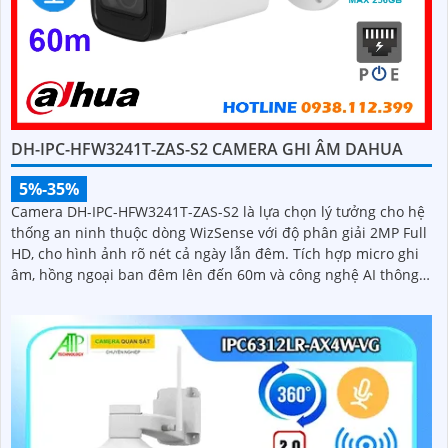
DH-IPC-HFW3241T-ZAS-S2 CAMERA GHI ÂM DAHUA
5%-35%
Camera DH-IPC-HFW3241T-ZAS-S2 là lựa chọn lý tưởng cho hệ
thống an ninh thuộc dòng WizSense với độ phân giải 2MP Full
HD, cho hình ảnh rõ nét cả ngày lẫn đêm. Tích hợp micro ghi
âm, hồng ngoại ban đêm lên đến 60m và công nghệ AI thông
minh giúp phân biệt người và xe chính xác, nâng cao hiệu quả
giám sát