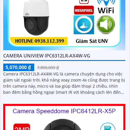
CAMERA UNIVIEW IPC6312LR-AX4W-VG
5,070,000 ₫
7,800,000 ₫
Camera IPC6312LR-AX4W-VG là camera chuyện dụng cho việc
giám sát ngoài trời, khả năng xoay zoom 4x cũng được trang bị
trên camera này, micro và loa giúp đàm thoại 2 chiều, nhìn
ban đêm bằng hồng ngoại Smart IR với khoảng cách lên đến
50m, chuẩn nén Ultra265/H.265/H