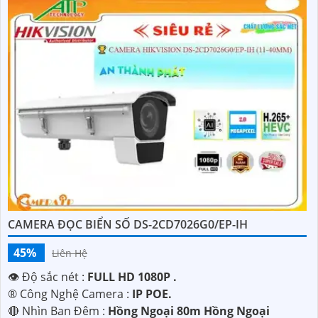
CAMERA ĐỌC BIỂN SỐ DS-2CD7026G0/EP-IH
45%
Liên Hệ
👁 Độ sắc nét :
FULL HD 1080P .
®️ Công Nghệ Camera :
IP POE.
🔴 Nhìn Ban Đêm :
Hồng Ngoại 80m Hồng Ngoại