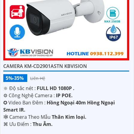
CAMERA KM-CD2901ASTN KBVISION
5%-35%
Liên Hệ
🔆 Độ sắc nét :
FULL HD 1080P .
⚙ Công Nghệ Camera :
IP POE.
✪ Video Ban Đêm :
Hồng Ngoại 40m Hồng Ngoại
Smart IR.
🕸️ Camera Theo Mẫu
Thân Kim loại.
️⌘ Ưu Điểm :
Thu Âm.