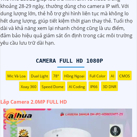
nét, chất lượng cao và có khả năng quan sát trong đêm
khoảng 28-29 ngày, thường dùng cho camera IP wifi. Với
thông qua công nghệ hồng ngoại.
dung lượng lớn, thẻ hỗ trợ ghi hình liên tục mà không lo
Dưới đây là một mô tả cơ bản về chiếc camera này:
hết dung lượng, giúp tiết kiệm thời gian thay thẻ. Tuổi thọ
- Độ phân giải: 2.0MP FULL HD- Chất lượng hình ảnh: Sắc
dài và khả năng xem lại nhanh chóng cũng là ưu điểm,
nét, chất lượng cao- Công nghệ hồng ngoại: Có khả năng
đảm bảo hiệu quả giám sát ổn định trong các môi trường
quan sát trong đêm- Kết nối: Dây cáp, hoặc không dây tùy
yêu cầu lưu trữ dài hạn.
chọn- Ứng dụng điều khiển: Có thể kết nối với smartphone
để xem qua mạng internet từ xa- Chức năng cảnh báo: Có
thể cài đặt cảnh báo khi phát hiện chuyển động
CAMERA FULL HD 1080P
Với những tính năng trên, camera 2.0MP FULL HD sẽ là sự
lựa chọn tốt để nâng cao an toàn an ninh cho gia đình và
Mic Và Loa
Dual Light
78°
Hồng Ngoại
Full Color
AI
CMOS
công việc của bạn. Bạn có thể tìm mua sản phẩm này tại
Xoay 360
Speed Dome
AI Coding
IP66
3D DNR
các cửa hàng điện tử hoặc trên các trang mạng chuyên về
thiết bị an ninh.
Lắp Camera 2.0MP FULL HD