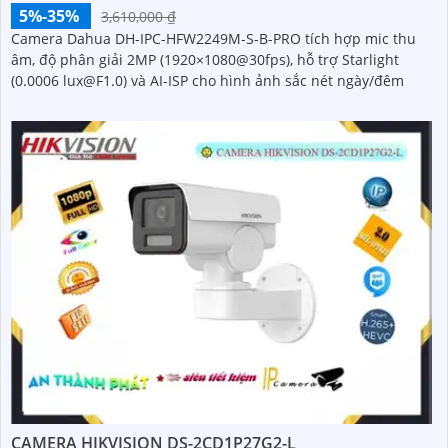
5%-35%
3,610,000 ₫
Camera Dahua DH-IPC-HFW2249M-S-B-PRO tích hợp mic thu
âm, độ phân giải 2MP (1920×1080@30fps), hỗ trợ Starlight
(0.0006 lux@F1.0) và AI-ISP cho hình ảnh sắc nét ngày/đêm
CAMERA HIKVISION DS-2CD1P27G2-L