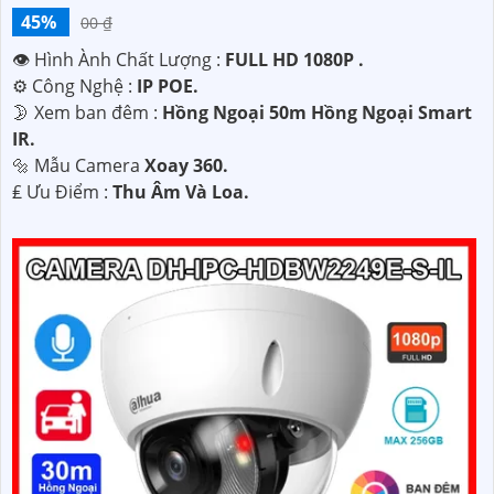
45%
00 ₫
👁 Hình Ành Chất Lượng :
FULL HD 1080P .
⚙ Công Nghệ :
IP POE.
🌛 Xem ban đêm :
Hồng Ngoại 50m Hồng Ngoại Smart
IR.
🔩 Mẫu Camera
Xoay 360.
️₤ Ưu Điểm :
Thu Âm Và Loa.