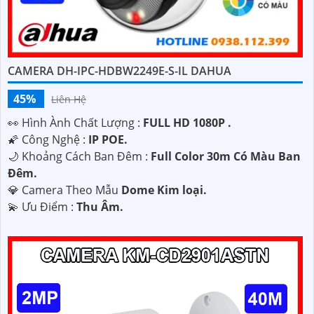
CAMERA DH-IPC-HDBW2249E-S-IL DAHUA
45%
Liên Hệ
️👀 Hình Ành Chất Lượng :
FULL HD 1080P .
🌠 Công Nghệ :
IP POE.
🌙 Khoảng Cách Ban Đêm :
Full Color 30m Có Màu Ban
Ðêm.
💎 Camera Theo Mẫu
Dome Kim loại.
️💫 Ưu Điểm :
Thu Âm.