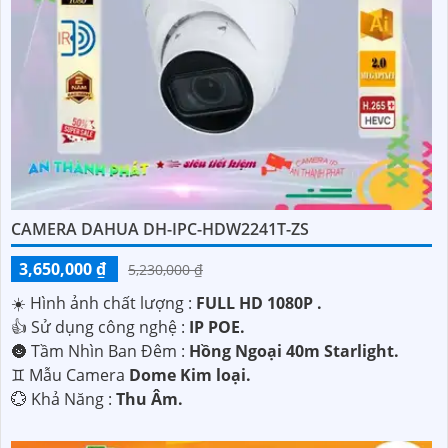
'
CAMERA DAHUA DH-IPC-HDW2241T-ZS
3,650,000 ₫
5,230,000 ₫
☀️ Hình ảnh chất lượng :
FULL HD 1080P .
👍 Sử dụng công nghệ :
IP POE.
🌚 Tầm Nhìn Ban Đêm :
Hồng Ngoại 40m Starlight.
♊ Mẫu Camera
Dome Kim loại.
️💮 Khả Năng :
Thu Âm.