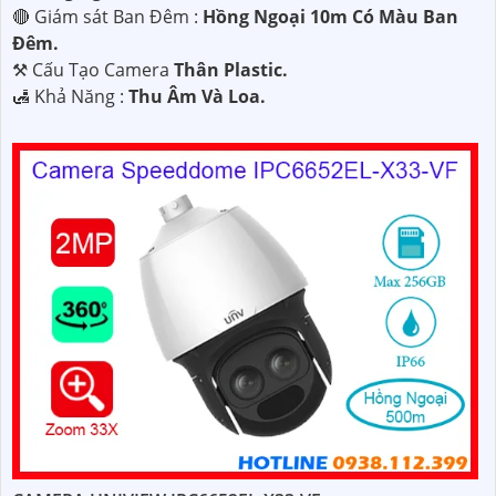
🔴 Giám sát Ban Đêm :
Hồng Ngoại 10m Có Màu Ban
Ðêm.
⚒ Cấu Tạo Camera
Thân Plastic.
️🛃 Khả Năng :
Thu Âm Và Loa.