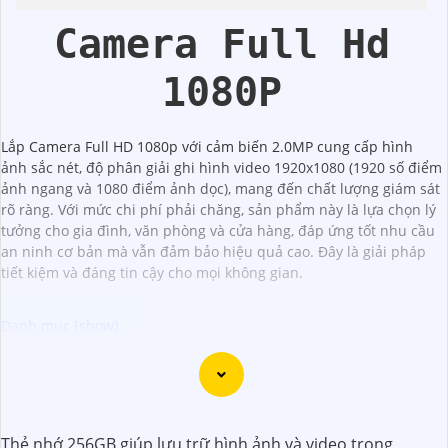
Camera Full Hd
1080P
Lắp Camera Full HD 1080p với cảm biến 2.0MP cung cấp hình
ảnh sắc nét, độ phân giải ghi hình video 1920x1080 (1920 số điểm
ảnh ngang và 1080 điểm ảnh dọc), mang đến chất lượng giám sát
rõ ràng. Với mức chi phí phải chăng, sản phẩm này là lựa chọn lý
tưởng cho gia đình, văn phòng và cửa hàng, đáp ứng tốt nhu cầu
an ninh cơ bản mà vẫn đảm bảo hiệu quả cao. Đây là giải pháp
tiết kiệm và đáng tin cậy cho mọi không gian.
Đây là một mẫu camera 2.0MP FULL HD rất tốt mà bạn có
thể sử dụng để giám sát và bảo vệ nhà cửa hoặc cơ sở
kinh doanh của mình. Camera này cung cấp hình ảnh sắc
Thẻ nhớ 256GB giúp lưu trữ hình ảnh và video trong