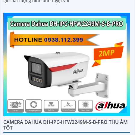
lại chất lượng hình ảnh tuyệt vời
CAMERA DAHUA DH-IPC-HFW2249M-S-B-PRO THU ÂM
TỐT