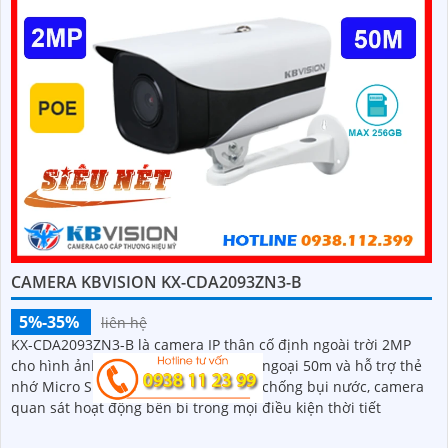
CAMERA KBVISION KX-CDA2093ZN3-B
5%-35%
liên hệ
KX-CDA2093ZN3-B là camera IP thân cố định ngoài trời 2MP
cho hình ảnh sắc nét có tầm xa hồng ngoại 50m và hỗ trợ thẻ
nhớ Micro SD 256GB. Đạt chuẩn IP67 chống bụi nước, camera
quan sát hoạt động bền bỉ trong mọi điều kiện thời tiết