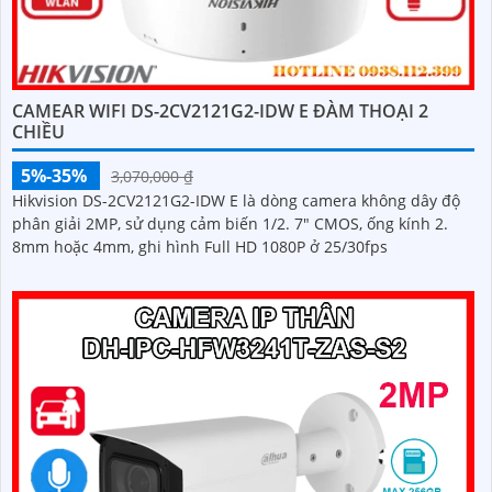
CAMEAR WIFI DS-2CV2121G2-IDW E ĐÀM THOẠI 2
CHIỀU
5%-35%
3,070,000 ₫
Hikvision DS-2CV2121G2-IDW E là dòng camera không dây độ
phân giải 2MP, sử dụng cảm biến 1/2. 7" CMOS, ống kính 2.
8mm hoặc 4mm, ghi hình Full HD 1080P ở 25/30fps