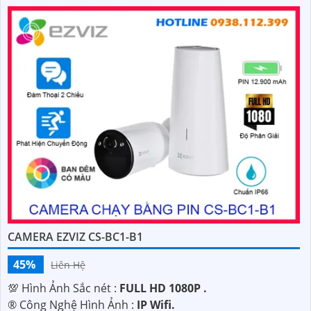
CAMERA EZVIZ CS-BC1-B1
45%
Liên Hệ
💯 Hình Ảnh Sắc nét :
FULL HD 1080P .
®️ Công Nghệ Hình Ảnh :
IP Wifi.