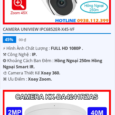
CAMERA UNIVIEW IPC6852ER-X45-VF
45%
00 ₫
️⚡ Hình Ành Chất Lượng :
FULL HD 1080P .
⚒ Công Nghệ :
IP.
❂ Khoảng Cách Ban Đêm :
Hồng Ngoại 250m Hồng
Ngoại Smart IR.
🎨 Camera Thiết Kế
Xoay 360.
️⌘ Ưu Điểm :
Xoay Zoom.