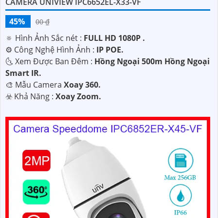
CAMERA UNIVIEW IPC6652EL-X33-VF
45%
00 ₫
🔅 Hình Ảnh Sắc nét :
FULL HD 1080P .
⚙ Công Nghệ Hình Ảnh :
IP POE.
🌜 Xem Được Ban Đêm :
Hồng Ngoại 500m Hồng Ngoại
Smart IR.
🎨 Mẫu Camera
Xoay 360.
️☣️ Khả Năng :
Xoay Zoom.