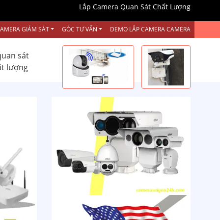
Lắp Camera Quan Sát Chất Lượng
CAMERA GIÁM SÁT
GÓC TƯ VẤN
DEMO LẮP CAMERA CAMERA
quan sát
ất lượng