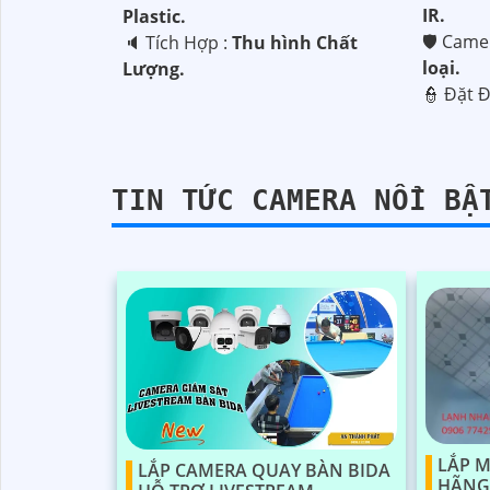
IR.
Plastic.
'
🛡 Came
️🔈 Tích Hợp :
Thu hình Chất
loại.
Lượng.
️👮 Đặt 
TIN TỨC CAMERA NỔI BẬ
LẮP M
LẮP CAMERA QUAY BÀN BIDA
HÃNG