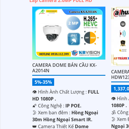
Lắp Camera 2.0MP FULL HD
CAMERA DOME BÁN CẦU KX-
A2014N
CAMERA
HDW123
5%-35%
1,337,
👁 Hình Ành Chất Lượng :
FULL
👁 Hình 
HD 1080P .
1080P .
🌠 Công Nghệ :
IP POE.
🕉️ Côn
🌛 Xem ban đêm :
Hồng Ngoại
🌛 Xem 
30m Hồng Ngoại Smart IR.
Ngoại 
👑 Camera Thiết Kế
Dome