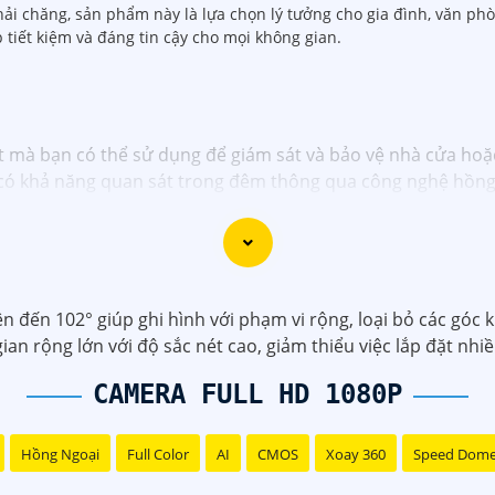
hải chăng, sản phẩm này là lựa chọn lý tưởng cho gia đình, văn ph
tiết kiệm và đáng tin cậy cho mọi không gian.
 mà bạn có thể sử dụng để giám sát và bảo vệ nhà cửa hoặ
à có khả năng quan sát trong đêm thông qua công nghệ hồng
 này:
nh ảnh: Sắc nét, chất lượng cao- Công nghệ hồng ngoại: Có k
: Có thể kết nối với smartphone để xem qua mạng internet 
D sẽ là sự lựa chọn tốt để nâng cao an toàn an ninh cho gi
 đến 102° giúp ghi hình với phạm vi rộng, loại bỏ các góc kh
ặc trên các trang mạng chuyên về thiết bị an ninh.
an rộng lớn với độ sắc nét cao, giảm thiểu việc lắp đặt nhi
CAMERA FULL HD 1080P
Hồng Ngoại
Full Color
AI
CMOS
Xoay 360
Speed Dom