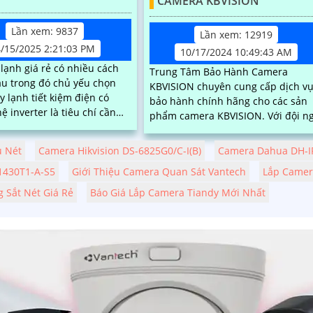
CAMERA KBVISION
Lần xem: 9837
Lần xem: 12919
4/15/2025 2:21:03 PM
10/17/2024 10:49:43 AM
lạnh giá rẻ có nhiều cách
Trung Tâm Bảo Hành Camera
u trong đó chủ yếu chọn
KBVISION chuyên cung cấp dịch v
 lạnh tiết kiệm điện có
bảo hành chính hãng cho các sản
ệ inverter là tiêu chí cần
phẩm camera KBVISION. Với đội ngũ
 khi chọn lắp máy lạnh giá
kỹ thuật viên giàu kinh nghiệm,
u dai. giá máy lạnh
chúng tôi cam kết đem đến sự hài
u Nét
Camera Hikvision DS-6825G0/C-I(B)
Camera Dahua DH-I
c nhiều yếu tố công nghệ
lòng và sự tin tưởng cao nhất cho
iệu công suất và loại máy
430T1-A-S5
Giới Thiệu Camera Quan Sát Vantech
Lắp Camera
khách hàng
 Sắt Nét Giá Rẻ
Báo Giá Lắp Camera Tiandy Mới Nhất