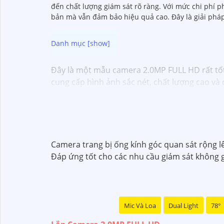
đến chất lượng giám sát rõ ràng. Với mức chi phí p
bản mà vẫn đảm bảo hiệu quả cao. Đây là giải pháp 
Đây là một mẫu camera 2.0MP FULL HD rất tốt
cung cấp hình ảnh sắc nét, chất lượng cao v
Dưới đây là một mô tả cơ bản về chiếc camera
- Độ phân giải: 2.0MP FULL HD- Chất lượng hì
hoặc không dây tùy chọn- Ứng dụng điều khiển
cảnh báo khi phát hiện chuyển động
Với những tính năng trên, camera 2.0MP FULL H
Camera trang bị ống kính góc quan sát rộng lên
mua sản phẩm này tại các cửa hàng điện tử ho
Đáp ứng tốt cho các nhu cầu giám sát không gi
Mic Và Loa
Dual Light
78°