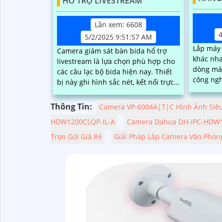
HỖ TRỢ LIVESTREAM
Lần xem: 6608
5/2/2025 9:51:57 AM
Lắp máy 
Camera giám sát bàn bida hổ trợ
khác nha
livestream là lựa chọn phù hợp cho
dòng máy
các câu lạc bộ bida hiện nay. Thiết
công ngh
bị này ghi hình sắc nét, kết nối trực
quan tâm
tiếp với các nền tảng như Facebook,
rẻ sửa dụng lâ
Tiktok, YouTube thông qua ứng dụng
Thông Tin:
Camera VP-6004A|T|C Hình Ảnh Siê
phụ thuộ
thương h
HDW1200CLQP-IL-A
Camera Dahua DH-IPC-HDW1
lạnh
Trọn Gói Giá Rẻ
Giải Pháp Lắp Camera Văn Phòng