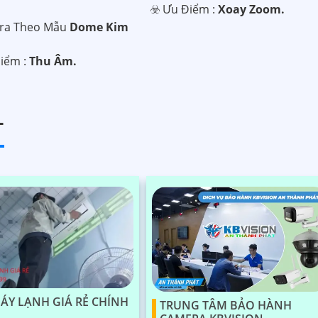
️☣️ Ưu Điểm :
Xoay Zoom.
ra Theo Mẫu
Dome Kim
Điểm :
Thu Âm.
T
ÁY LẠNH GIÁ RẺ CHÍNH
TRUNG TÂM BẢO HÀNH