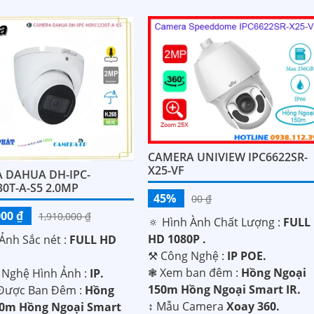
CAMERA UNIVIEW IPC6622SR-
X25-VF
 DAHUA DH-IPC-
0T-A-S5 2.0MP
45%
00 ₫
000 ₫
1,910,000 ₫
🔅 Hình Ành Chất Lượng :
FULL
HD 1080P .
Ảnh Sắc nét :
FULL HD
⚒ Công Nghệ :
IP POE.
❃ Xem ban đêm :
Hồng Ngoại
g Nghệ Hình Ảnh :
IP.
150m Hồng Ngoại Smart IR.
Được Ban Đêm :
Hồng
↕️ Mẫu Camera
Xoay 360.
30m Hồng Ngoại Smart