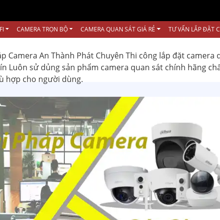
FI
CAMERA TRỌN BỘ
CAMERA QUAN SÁT GIÁ RẺ
TƯ VẤN LẮP ĐẶT 
ắp Camera An Thành Phát Chuyên Thi công lắp đặt camera 
 tín Luôn sử dủng sản phẩm camera quan sát chính hãng ch
hù hợp cho người dùng.