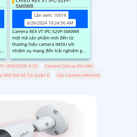
CHIỀU REX VT IPC-S2VP-
5M0WR
Lần xem: 10519
6/26/2024 10:24:56 AM
Camera REX VT IPC-S2VP-5M0WR
ụ
một mã sản phẩm mới đến từ
thương hiệu camera IMOU với
nhiệm vụ mang đến trải nghiệm gọi
video nhanh chóng và chính xác cho
người già và trẻ em. Với...
PC-HFW2230S-S-S2
Camera Dahua DH-HAC-
 Wifi Giá Rẻ Tại Quận 8
Lắp Camera Hikvision