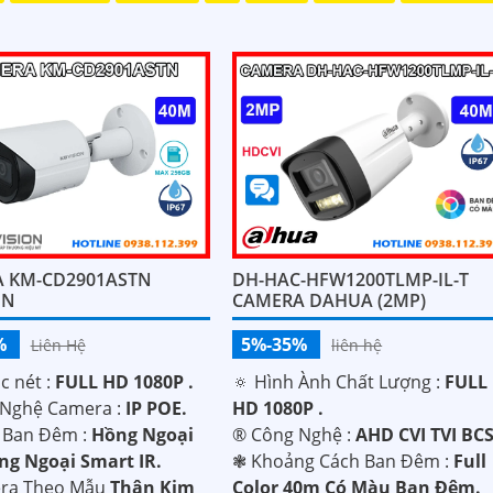
 KM-CD2901ASTN
DH-HAC-HFW1200TLMP-IL-T
ON
CAMERA DAHUA (2MP)
%
5%-35%
Liên Hệ
liên hệ
c nét :
FULL HD 1080P .
🔅 Hình Ành Chất Lượng :
FULL
Nghệ Camera :
IP POE.
HD 1080P .
 Ban Đêm :
Hồng Ngoại
®️ Công Nghệ :
AHD CVI TVI BCS
g Ngoại Smart IR.
❃ Khoảng Cách Ban Đêm :
Full
era Theo Mẫu
Thân Kim
Color 40m Có Màu Ban Ðêm.