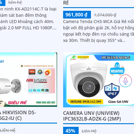
%
liên hệ
RẺ
n ninh KX-AD2114C-T là loại
961,800 ₫
1,374,000 ₫
iám sát ban đêm thông
 ánh LED khoảng cách 40m.
Camera Tenda CH3-WCA Giá Rẻ nổ
giải 2.0 MP FULL HD 1080P.
bật với độ phân giải 2K, hỗ trợ hồn
ược sáng DWDR lắp trong
ngoại kết hợp đèn rọi chiếu sáng 
với Cảm Biến CMOS
xa 30m. Thiết bị quay 355° và
nghiêng 90°, có khả năng phát hiệ
chuyển động, con người, phương ti
 HIKVISION DS-
CAMERA UNV (UNIVIEW)
G2-IU (C)
IPC3632LB-ADZK-G (2MP)
45%
LIÊN HỆ
Liên Hệ