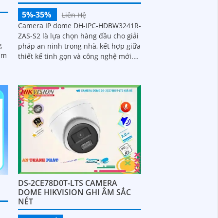
5%-35%
Liên Hệ
Camera IP dome DH-IPC-HDBW3241R-
i
ZAS-S2 là lựa chọn hàng đầu cho giải
g
pháp an ninh trong nhà, kết hợp giữa
tầm
thiết kế tinh gọn và công nghệ mới.
Với độ phân giải 2MP, tầm nhìn hồng
n
ngoại 40m, micro tích hợp ghi âm,
ện
cùng khả năng nhận diện chính xác
người và phương tiện, camera giúp
giám sát chính xác, giảm thiểu cảnh
báo sai, hỗ trợ khe thẻ nhớ lên đến
256GB và cấp nguồn PoE
DS-2CE78D0T-LTS CAMERA
DOME HIKVISION GHI ÂM SẮC
NÉT