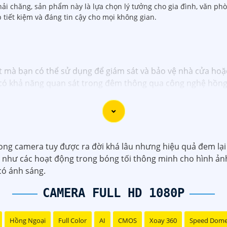
hải chăng, sản phẩm này là lựa chọn lý tưởng cho gia đình, văn ph
tiết kiệm và đáng tin cậy cho mọi không gian.
 mà bạn có thể sử dụng để giám sát và bảo vệ nhà cửa hoặ
à có khả năng quan sát trong đêm thông qua công nghệ hồng
 này:
nh ảnh: Sắc nét, chất lượng cao- Công nghệ hồng ngoại: Có k
: Có thể kết nối với smartphone để xem qua mạng internet 
D sẽ là sự lựa chọn tốt để nâng cao an toàn an ninh cho gi
ng camera tuy được ra đời khá lâu nhưng hiệu quả đem lại 
ặc trên các trang mạng chuyên về thiết bị an ninh.
 như các hoạt động trong bóng tối thông minh cho hình ảnh 
 có ánh sáng.
CAMERA FULL HD 1080P
Hồng Ngoại
Full Color
AI
CMOS
Xoay 360
Speed Dom