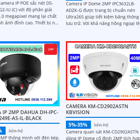
Camera IP POE sắc nét DS-
Camera IP Dome 2MP IPC3632LB-
2-IU (C) với độ phân giải
ADZK-G được trang bị chuẩn nén
2.0 megapixel mang lại chất
Ultra265 giúp tiết kiệm băng thông
h đỉnh cao. Thiết bị này
lưu trữ. Với khả năng hồng ngoại lên
ăng quan sát ban đêm với...
tới 40m, tự động chuyển ngày đêm
cân bằng ánh sáng trắng, camera 
chất lượng hình ảnh sắc nét dù tr
điều kiện ánh sáng yếu
CAMERA KM-CD2902ASTN
 IP 2MP DAHUA DH-IPC-
KBVISION
49E-AS-IL-BLACK
5%-35%
liên hệ
%
liên hệ
Camera quan sát KM-CD2902ASTN 
MP thông minh với đèn kép,
dòng IP Dome cố định 2MP tích hợ