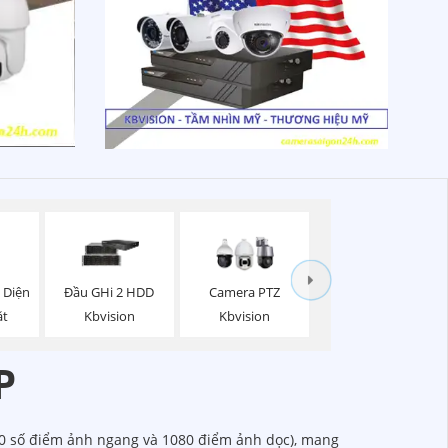
 Diện
Đầu GHi 2 HDD
Camera PTZ
ặt
Kbvision
Kbvision
P
20 số điểm ảnh ngang và 1080 điểm ảnh dọc), mang