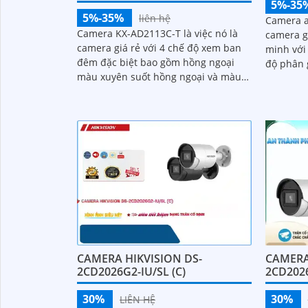
5%-35
5%-35%
liên hệ
Camera a
Camera KX-AD2113C-T là việc nó là
camera g
camera giá rẻ với 4 chế độ xem ban
minh với
đêm đặc biệt bao gồm hồng ngoại
độ phân 
màu xuyên suốt hồng ngoại và màu
Chống ng
hoặc tắt HD. Camera cũng được trang
nhà tốt 
bị chức năng có màu ban đêm và
chống ngược sáng DWDR giúp thấy
rõ hơn trong môi trường ánh sáng
ngược
CAMERA HIKVISION DS-
CAMERA
2CD2026G2-IU/SL (C)
2CD2026
30%
30%
LIÊN HỆ