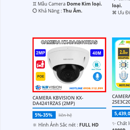
♊ Mẫu Camera
Dome Kim loại.
loại.
'
️💮 Khả Năng :
Thu Âm.
️⌘ Ưu Đ
CAMERA
CAMERA KBVISION KX-
2SE3C2
DA4241RZAS (2MP)
5,439,
5%-35%
liên hệ
✨ Chất 
🔆 Hình Ảnh Sắc nét :
FULL HD