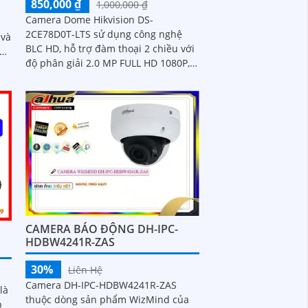
850,000 ₫
1,000,000 ₫
Camera Dome Hikvision DS-
2CE78D0T-LTS sử dụng công nghệ
 và
BLC HD, hỗ trợ đàm thoại 2 chiều với
độ phân giải 2.0 MP FULL HD 1080P,
 và
chất lượng hình ảnh sắc nét
cho
ong
CAMERA BÁO ĐỘNG DH-IPC-
HDBW4241R-ZAS
30%
Liên Hệ
Camera DH-IPC-HDBW4241R-ZAS
là
thuộc dòng sản phẩm WizMind của
p