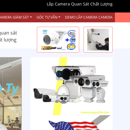
Lắp Camera Quan Sát Chất Lượng
CAMERA GIÁM SÁT
GÓC TƯ VẤN
DEMO LẮP CAMERA CAMERA
quan sát
ất lượng