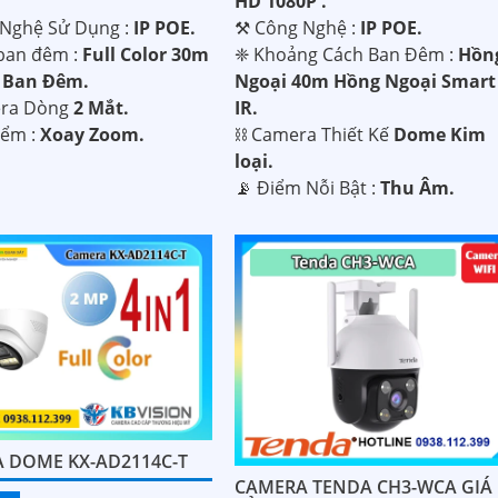
HD 1080P .
 Nghệ Sử Dụng :
IP POE.
⚒ Công Nghệ :
IP POE.
ban đêm :
Full Color 30m
❈ Khoảng Cách Ban Đêm :
Hồn
 Ban Ðêm.
Ngoại 40m Hồng Ngoại Smart
era Dòng
2 Mắt.
IR.
iểm :
Xoay Zoom.
⛓ Camera Thiết Kế
Dome Kim
loại.
️📡 Điểm Nỗi Bật :
Thu Âm.
 DOME KX-AD2114C-T
CAMERA TENDA CH3-WCA GIÁ