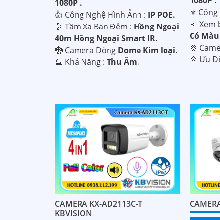
1080P .
1080P .
⚜️ Công
👍 Công Nghệ Hình Ảnh :
IP POE.
🔅 Xem 
🌛 Tầm Xa Ban Đêm :
Hồng Ngoại
Có Màu
40m Hồng Ngoại Smart IR.
💢 Cam
🐉️ Camera Dòng
Dome Kim loại.
️💠 Ưu Đ
️🔮 Khả Năng :
Thu Âm.
CAMERA KX-AD2113C-T
CAMERA
KBVISION