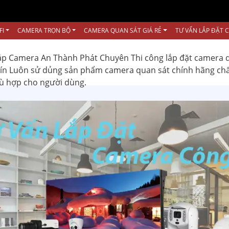
FI
CAMERA TRỌN BỘ
CAMERA QUAN SÁT GIÁ RẺ
TƯ VẤN LẮP ĐẶT 
ắp Camera An Thành Phát Chuyên Thi công lắp đặt camera 
 tín Luôn sử dủng sản phẩm camera quan sát chính hãng ch
hù hợp cho người dùng.