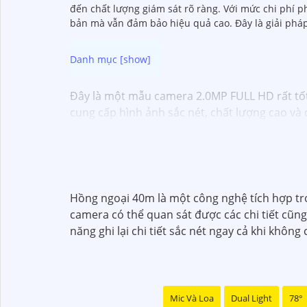
đến chất lượng giám sát rõ ràng. Với mức chi phí p
bản mà vẫn đảm bảo hiệu quả cao. Đây là giải pháp 
Đây là một mẫu camera 2.0MP FULL HD rất tốt
cung cấp hình ảnh sắc nét, chất lượng cao v
Dưới đây là một mô tả cơ bản về chiếc camera
- Độ phân giải: 2.0MP FULL HD- Chất lượng hì
hoặc không dây tùy chọn- Ứng dụng điều khiển
cảnh báo khi phát hiện chuyển động
Với những tính năng trên, camera 2.0MP FULL H
Hồng ngoại 40m là một công nghệ tích hợp tro
mua sản phẩm này tại các cửa hàng điện tử ho
camera có thể quan sát được các chi tiết cũng
năng ghi lại chi tiết sắc nét ngay cả khi không
Mic Và Loa
Dual Light
78°