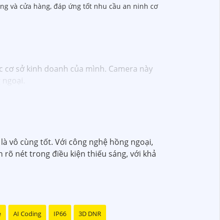
òng và cửa hàng, đáp ứng tốt nhu cầu an ninh cơ
c cơ sở kinh doanh của mình. Camera này
 ngoại.
hả năng quan sát trong đêm- Kết nối: Dây cáp,
từ xa- Chức năng cảnh báo: Có thể cài đặt
a đình và công việc của bạn. Bạn có thể tìm
là vô cùng tốt. Với công nghệ hồng ngoại,
rõ nét trong điều kiện thiếu sáng, với khả
e
AI Coding
IP66
3D DNR