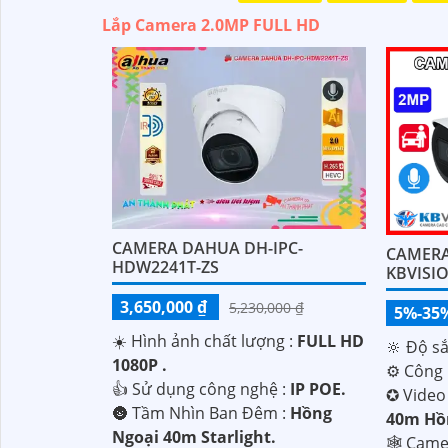
Lắp Camera 2.0MP FULL HD
CAMERA DAHUA DH-IPC-
CAMERA
HDW2241T-ZS
KBVISI
3,650,000 ₫
5,230,000 ₫
5%-35
☀️ Hình ảnh chất lượng :
FULL HD
🔆 Độ sắ
1080P .
⚙ Công 
👍 Sử dụng công nghệ :
IP POE.
✪ Video
🌚 Tầm Nhìn Ban Đêm :
Hồng
40m Hồn
Ngoại 40m Starlight.
🕸️ Cam