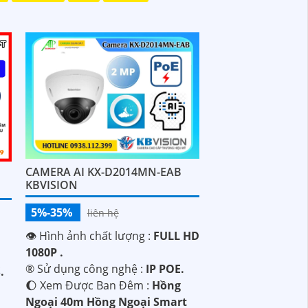
CAMERA AI KX-D2014MN-EAB
KBVISION
5%-35%
liên hệ
👁 Hình ảnh chất lượng :
FULL HD
1080P .
®️ Sử dụng công nghệ :
IP POE.
.
🌔 Xem Được Ban Đêm :
Hồng
Ngoại 40m Hồng Ngoại Smart