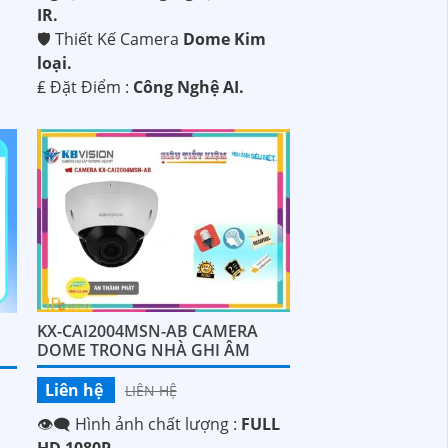
IR.
🛡 Thiết Kế Camera
Dome Kim
loại.
️₤ Đặt Điểm :
Công Nghệ AI.
KX-CAI2004MSN-AB CAMERA
DOME TRONG NHÀ GHI ÂM
Liên hệ
LIÊN HỆ
👁️‍🗨 Hình ảnh chất lượng :
FULL
HD 1080P .