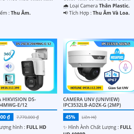
🌧️ Loại Camera
Thân Plastic.
iểm :
Thu Âm.
️📢 Tích Hợp :
Thu Âm Và Loa.
 HIKVISION DS-
CAMERA UNV (UNIVIEW)
04MWG-E/12
IPC3532LB-ADZK-G (2MP)
000 ₫
45%
7,770,000 ₫
Liên Hệ
lượng hình :
FULL HD
✨ Hình Ành Chất Lượng :
FULL