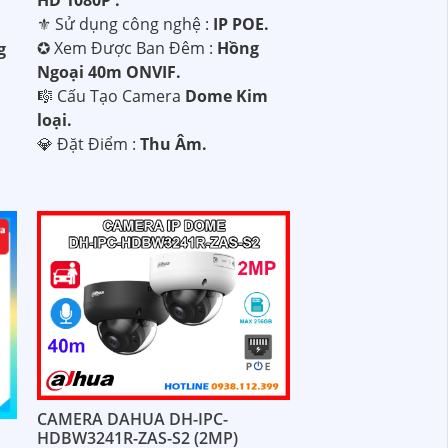
⚜️ Sử dụng công nghệ :
IP POE.
✪ Xem Được Ban Đêm :
Hồng
g
Ngoại 40m ONVIF.
🎼️ Cấu Tạo Camera
Dome Kim
loại.
️💎 Đặt Điểm :
Thu Âm.
CAMERA DAHUA DH-IPC-
HDBW3241R-ZAS-S2 (2MP)