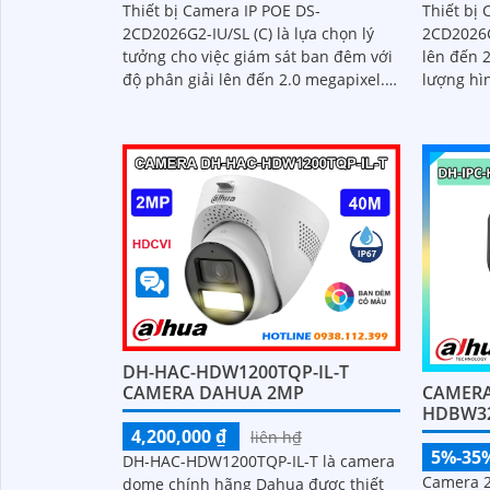
Thiết bị Camera IP POE DS-
Thiết bị 
2CD2026G2-IU/SL (C) là lựa chọn lý
2CD2026G
tưởng cho việc giám sát ban đêm với
lên đến 
độ phân giải lên đến 2.0 megapixel.
lượng hình ản
Camera này được trang bị công nghệ
có khả n
IP POE,...
DH-HAC-HDW1200TQP-IL-T
CAMERA
CAMERA DAHUA 2MP
HDBW32
4,200,000 ₫
liên h₫
5%-35
DH-HAC-HDW1200TQP-IL-T là camera
Camera 2
dome chính hãng Dahua được thiết