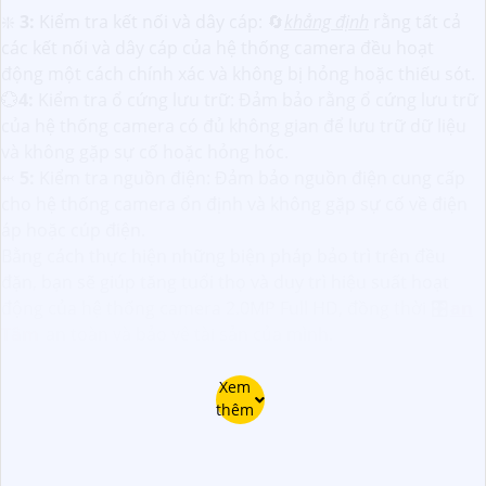
❇️
3:
Kiểm tra kết nối và dây cáp: 🔄
khẳng định
rằng tất cả
các kết nối và dây cáp của hệ thống camera đều hoạt
động một cách chính xác và không bị hỏng hoặc thiếu sót.
💮
4:
Kiểm tra ổ cứng lưu trữ: Đảm bảo rằng ổ cứng lưu trữ
của hệ thống camera có đủ không gian để lưu trữ dữ liệu
và không gặp sự cố hoặc hỏng hóc.
⬹
5:
Kiểm tra nguồn điện: Đảm bảo nguồn điện cung cấp
cho hệ thống camera ổn định và không gặp sự cố về điện
áp hoặc cúp điện.
Bằng cách thực hiện những biện pháp bảo trì trên đều
đặn, bạn sẽ giúp tăng tuổi thọ và duy trì hiệu suất hoạt
động của hệ thống camera 2.0MP Full HD, đồng thời 🎛
an
Tâm
an toàn và bảo vệ tài sản của mình.
Xem
thêm