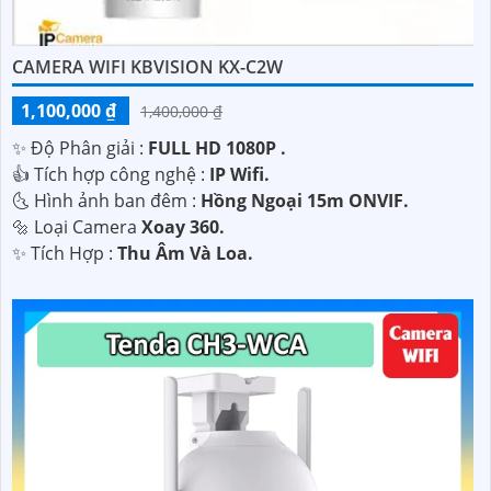
CAMERA WIFI KBVISION KX-C2W
1,100,000 ₫
1,400,000 ₫
'
✨ Độ Phân giải :
FULL HD 1080P .
👍 Tích hợp công nghệ :
IP Wifi.
🌜 Hình ảnh ban đêm :
Hồng Ngoại 15m ONVIF.
🔩 Loại Camera
Xoay 360.
️✨ Tích Hợp :
Thu Âm Và Loa.