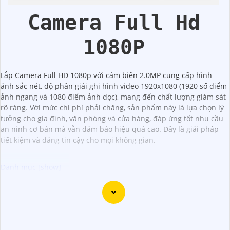
CMOS Hikvision
Camera Full Hd
1080P
Lắp Camera Full HD 1080p với cảm biến 2.0MP cung cấp hình
ảnh sắc nét, độ phân giải ghi hình video 1920x1080 (1920 số điểm
ảnh ngang và 1080 điểm ảnh dọc), mang đến chất lượng giám sát
rõ ràng. Với mức chi phí phải chăng, sản phẩm này là lựa chọn lý
tưởng cho gia đình, văn phòng và cửa hàng, đáp ứng tốt nhu cầu
an ninh cơ bản mà vẫn đảm bảo hiệu quả cao. Đây là giải pháp
tiết kiệm và đáng tin cậy cho mọi không gian.
Đây là một mẫu camera 2.0MP FULL HD rất tốt mà bạn có
thể sử dụng để giám sát và bảo vệ nhà cửa hoặc cơ sở
kinh doanh của mình. Camera này cung cấp hình ảnh sắc