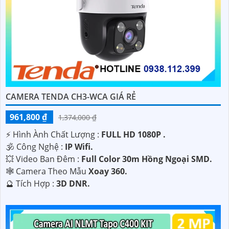
CAMERA TENDA CH3-WCA GIÁ RẺ
961,800 ₫
1,374,000 ₫
️⚡ Hình Ành Chất Lượng :
FULL HD 1080P .
🕉️ Công Nghệ :
IP Wifi.
💥 Video Ban Đêm :
Full Color 30m Hồng Ngoại SMD.
🕸️ Camera Theo Mẫu
Xoay 360.
️🔮 Tích Hợp :
3D DNR.