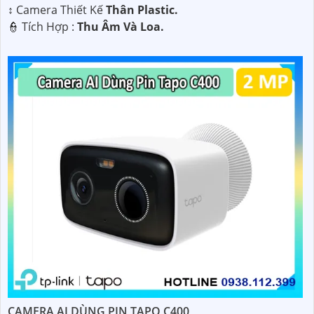
↕️ Camera Thiết Kế
Thân Plastic.
️👮 Tích Hợp :
Thu Âm Và Loa.
CAMERA AI DÙNG PIN TAPO C400