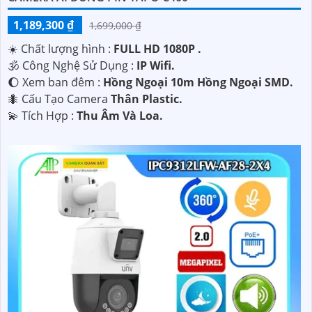
1,189,300 ₫
1,699,000 ₫
☀️ Chất lượng hình :
FULL HD 1080P .
🕉️ Công Nghệ Sử Dụng :
IP Wifi.
🌔 Xem ban đêm :
Hồng Ngoại 10m Hồng Ngoại SMD.
🐜 Cấu Tạo Camera
Thân Plastic.
️💫 Tích Hợp :
Thu Âm Và Loa.