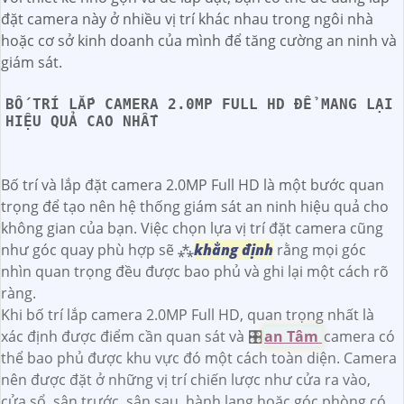
đặt camera này ở nhiều vị trí khác nhau trong ngôi nhà
hoặc cơ sở kinh doanh của mình để tăng cường an ninh và
giám sát.
BỐ TRÍ LẮP CAMERA 2.0MP FULL HD ĐỂ MANG LẠI
HIỆU QUẢ CAO NHẤT
Bố trí và lắp đặt camera 2.0MP Full HD là một bước quan
trọng để tạo nên hệ thống giám sát an ninh hiệu quả cho
không gian của bạn. Việc chọn lựa vị trí đặt camera cũng
như góc quay phù hợp sẽ ⁂
khẳng định
rằng mọi góc
nhìn quan trọng đều được bao phủ và ghi lại một cách rõ
ràng.
Khi bố trí lắp camera 2.0MP Full HD, quan trọng nhất là
xác định được điểm cần quan sát và 🎛
an Tâm
camera có
thể bao phủ được khu vực đó một cách toàn diện. Camera
nên được đặt ở những vị trí chiến lược như cửa ra vào,
cửa sổ, sân trước, sân sau, hành lang hoặc góc phòng có