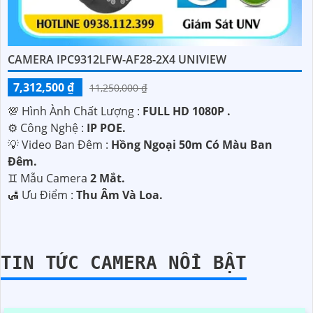
CAMERA IPC9312LFW-AF28-2X4 UNIVIEW
7,312,500 ₫
11,250,000 ₫
💯 Hình Ành Chất Lượng :
FULL HD 1080P .
⚙ Công Nghệ :
IP POE.
💡 Video Ban Đêm :
Hồng Ngoại 50m Có Màu Ban
Ðêm.
♊ Mẫu Camera
2 Mắt.
️🛃 Ưu Điểm :
Thu Âm Và Loa.
TIN TỨC CAMERA NỔI BẬT