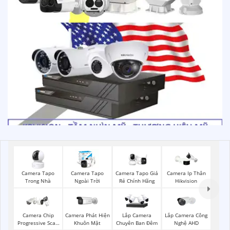
Camera Tapo
Camera Tapo
Camera Tapo Giá
Camera Ip Thân
Trong Nhà
Ngoài Trời
Rẻ Chính Hãng
Hikvision
Camera Phát Hiện
Lắp Camera Công
Camera Chip
Lắp Camera
Khuôn Mặt
Nghệ AHD
Progressive Scan
Chuyên Ban Đêm