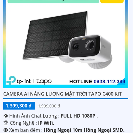
CAMERA AI NĂNG LƯỢNG MẶT TRỜI TAPO C400 KIT
1,399,300 ₫
1,999,000 ₫
👁 Hình Ành Chất Lượng :
FULL HD 1080P .
🏆 Công Nghệ :
IP Wifi.
🔴 Xem ban đêm :
Hồng Ngoại 10m Hồng Ngoại SMD.