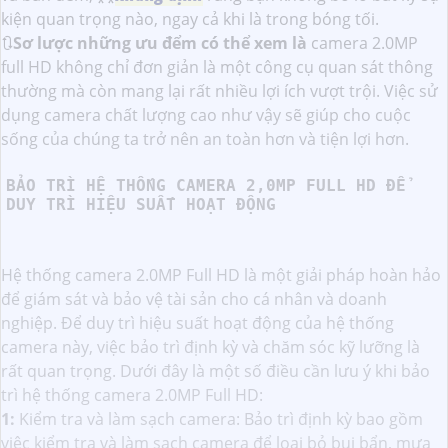
kiện quan trọng nào, ngay cả khi là trong bóng tối.
🔃
Sơ lược những ưu đểm có thể xem là
camera 2.0MP
full HD không chỉ đơn giản là một công cụ quan sát thông
thường mà còn mang lại rất nhiều lợi ích vượt trội. Việc sử
dụng camera chất lượng cao như vậy sẽ giúp cho cuộc
sống của chúng ta trở nên an toàn hơn và tiện lợi hơn.
BẢO TRÌ HỆ THỐNG CAMERA 2,0MP FULL HD ĐỂ
DUY TRÌ HIỆU SUẤT HOẠT ĐỘNG
Hệ thống camera 2.0MP Full HD là một giải pháp hoàn hảo
để giám sát và bảo vệ tài sản cho cá nhân và doanh
nghiệp. Để duy trì hiệu suất hoạt động của hệ thống
camera này, việc bảo trì định kỳ và chăm sóc kỹ lưỡng là
rất quan trọng. Dưới đây là một số điều cần lưu ý khi bảo
trì hệ thống camera 2.0MP Full HD:
1:
Kiểm tra và làm sạch camera: Bảo trì định kỳ bao gồm
việc kiểm tra và làm sạch camera để loại bỏ bụi bẩn, mưa