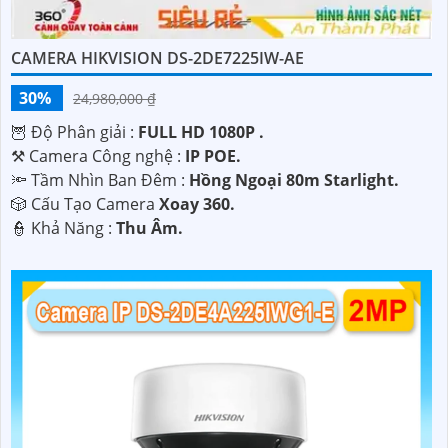
CAMERA HIKVISION DS-2DE7225IW-AE
30%
24,980,000 ₫
🦉 Độ Phân giải :
FULL HD 1080P .
⚒ Camera Công nghệ :
IP POE.
🔦 Tầm Nhìn Ban Đêm :
Hồng Ngoại 80m Starlight.
🎲 Cấu Tạo Camera
Xoay 360.
️👮 Khả Năng :
Thu Âm.