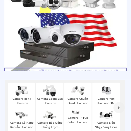
Camera Wifi
Camera Ip 4k
Camera Zoom 25x
Camera Chuẩn
Hikvision 360
Hikvision
Hikvision
Onvif Hikvision
Camera IP Full
Color Hikvision
Camera Có Hàng
Camera Báo Động
Camera Siêu
Rào Ảo Hikvision
Chống Trộm
Nhạy Sáng Ezviz