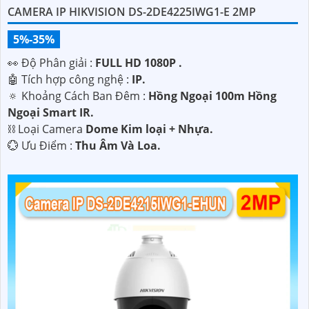
CAMERA IP HIKVISION DS-2DE4225IWG1-E 2MP
5%-35%
️👀 Độ Phân giải :
FULL HD 1080P .
🤖️ Tích hợp công nghệ :
IP.
🔅 Khoảng Cách Ban Đêm :
Hồng Ngoại 100m Hồng
Ngoại Smart IR.
⛓ Loại Camera
Dome Kim loại + Nhựa.
️💮 Ưu Điểm :
Thu Âm Và Loa.