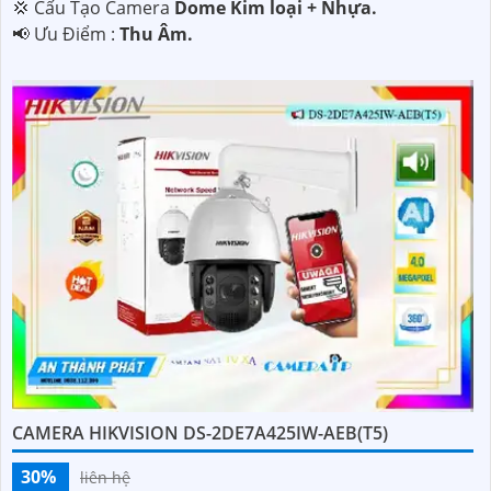
💢 Cấu Tạo Camera
Dome Kim loại + Nhựa.
️📢 Ưu Điểm :
Thu Âm.
CAMERA HIKVISION DS-2DE7A425IW-AEB(T5)
30%
liên hệ