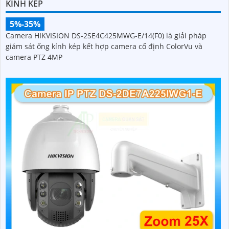
KÍNH KÉP
5%-35%
Camera HIKVISION DS-2SE4C425MWG-E/14(F0) là giải pháp
giám sát ống kính kép kết hợp camera cố định ColorVu và
camera PTZ 4MP