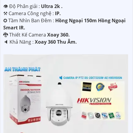
👁 Độ Phân giải :
Ultra 2k .
⚒ Camera Công nghệ :
IP.
✪ Tầm Nhìn Ban Đêm :
Hồng Ngoại 150m Hồng Ngoại
Smart IR.
🐉️ Thiết Kế Camera
Xoay 360.
️🔈 Khả Năng :
Xoay 360 Thu Âm.