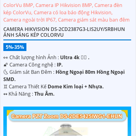
CAMERA HIKVISION DS-2CD2387G3-LIS2UY/SRBHUN
ÁNH SÁNG KÉP COLORVU
5%-35%
️👀 Chất lượng hình Ảnh :
Ultra 4k 👍🏾 .
🌠 Camera Công nghệ :
IP.
🌜 Giám sát Ban Đêm :
Hồng Ngoại 80m Hồng Ngoại
SMD.
♊ Camera Thiết Kế
Dome Kim loại + Nhựa.
️↭ Khả Năng :
Thu Âm.