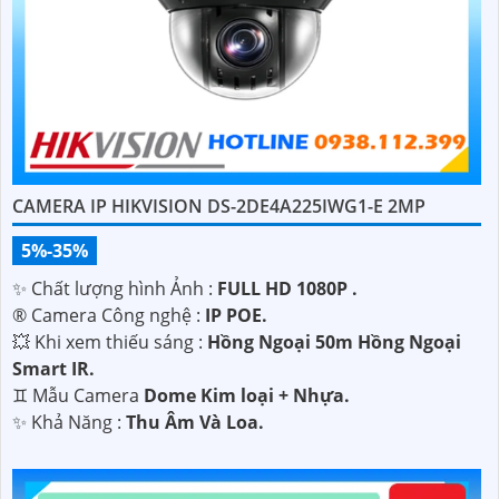
CAMERA IP HIKVISION DS-2DE4A225IWG1-E 2MP
5%-35%
✨ Chất lượng hình Ảnh :
FULL HD 1080P .
®️ Camera Công nghệ :
IP POE.
💥 Khi xem thiếu sáng :
Hồng Ngoại 50m Hồng Ngoại
Smart IR.
♊ Mẫu Camera
Dome Kim loại + Nhựa.
️✨ Khả Năng :
Thu Âm Và Loa.