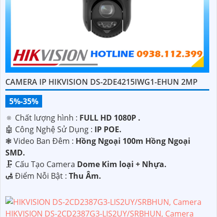
CAMERA IP HIKVISION DS-2DE4215IWG1-EHUN 2MP
5%-35%
🔅 Chất lượng hình :
FULL HD 1080P .
🤖️ Công Nghệ Sử Dụng :
IP POE.
❃ Video Ban Đêm :
Hồng Ngoại 100m Hồng Ngoại
SMD.
🗜️ Cấu Tạo Camera
Dome Kim loại + Nhựa.
️🛃 Điểm Nỗi Bật :
Thu Âm.