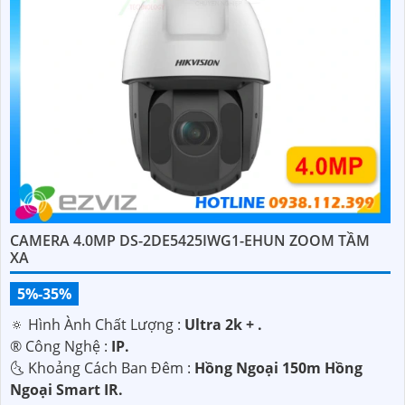
CAMERA 4.0MP DS-2DE5425IWG1-EHUN ZOOM TẦM
XA
5%-35%
🔅 Hình Ành Chất Lượng :
Ultra 2k + .
®️ Công Nghệ :
IP.
🌜 Khoảng Cách Ban Đêm :
Hồng Ngoại 150m Hồng
Ngoại Smart IR.