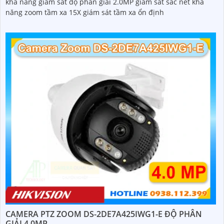
khả năng giám sát độ phân giải 2.0MP giám sát sắc nét khả
năng zoom tầm xa 15X giám sát tầm xa ổn định
CAMERA PTZ ZOOM DS-2DE7A425IWG1-E ĐỘ PHÂN
GIẢI 4.0MP