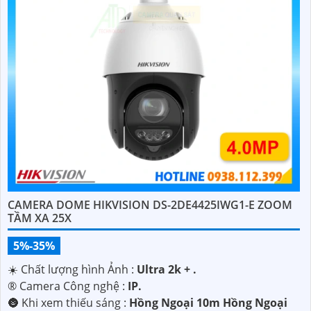
quan sát và giám sát từ xa mọi lúc, mọi nơi mà không gặp
bất kỳ khó khăn nào.
'
CAMERA DOME HIKVISION DS-2DE4425IWG1-E ZOOM
TẦM XA 25X
5%-35%
☀️ Chất lượng hình Ảnh :
Ultra 2k + .
®️ Camera Công nghệ :
IP.
🌚 Khi xem thiếu sáng :
Hồng Ngoại 10m Hồng Ngoại