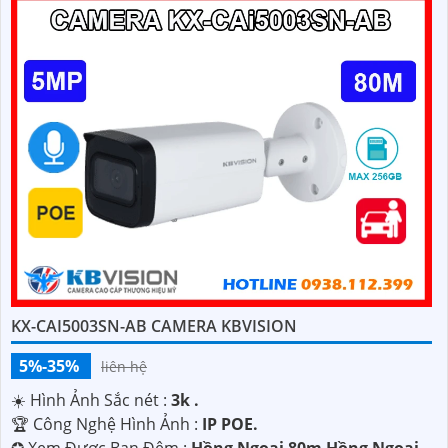
KX-CAI5003SN-AB CAMERA KBVISION
5%-35%
liên hệ
☀️ Hình Ảnh Sắc nét :
3k .
🏆 Công Nghệ Hình Ảnh :
IP POE.
✪ Xem Được Ban Đêm :
Hồng Ngoại 80m Hồng Ngoại