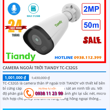
CAMERA NGOÀI TRỜI TIANDY TC-C32GS
1,001,000 ₫
1,430,000 ₫
TC-C32GS là camera thân IP ngoài trời TIANDY với thiết kế bền
bỉ cứng cáp mang đến giải pháp giám sát an ninh tối ưu. Với
độ phân giải 2MP Full HD 1080P hình ảnh ghi lại sắc nét, micro
tích hợp cho phép thu âm rõ ràng, cùng hồng ngoại thông
minh hỗ trợ quan sát ban đêm hiệu quả trong phạm vi 50m