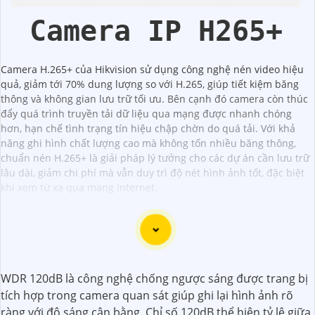
Kbvision
Kbvision
Camera IP H265+
Camera H.265+ của Hikvision sử dụng công nghệ nén video hiệu
quả, giảm tới 70% dung lượng so với H.265, giúp tiết kiệm băng
thông và không gian lưu trữ tối ưu. Bên cạnh đó camera còn thúc
đẩy quá trình truyền tải dữ liệu qua mạng được nhanh chóng
hơn, hạn chế tình trạng tín hiệu chập chờn do quá tải. Với khả
năng ghi hình chất lượng cao mà không tốn nhiều băng thông,
chuẩn nén H.265+ là giải pháp lý tưởng cho các dự án cần lưu trữ
lâu dài, giảm chi phí mà vẫn duy trì độ nét hình ảnh tốt, đặc biệt
khi xem từ xa qua mạng Internet.
Camera Wifi 360 Ngoài Trời là một option vô cùng tốt giúp
WDR 120dB là công nghệ chống ngược sáng được trang bị
đảm an ninh cho không gian của bạn một cách hiệu quả,
tích hợp trong camera quan sát giúp ghi lại hình ảnh rõ
đặc biệt là các khu vực ngoài trời. Camera với khả năng
ràng với độ sáng cân bằng. Chỉ số 120dB thể hiện tỷ lệ giữa
xoay 360 độ cho góc nhìn toàn cảnh giúp bạn theo dõi mọi