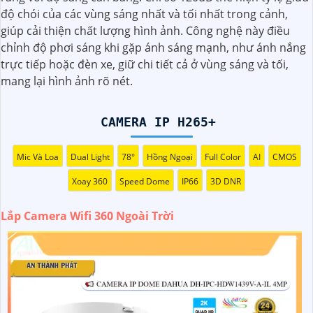
độ chói của các vùng sáng nhất và tối nhất trong cảnh,
hoạt động xảy ra tại khu vực giám sát dễ dàng với các chi
giúp cải thiện chất lượng hình ảnh. Công nghệ này điều
tiết trong khung hình sẽ được thể hiện rõ ràng.
chỉnh độ phơi sáng khi gặp ánh sáng mạnh, như ánh nắng
trực tiếp hoặc đèn xe, giữ chi tiết cả ở vùng sáng và tối,
Camera được thiết kế chắc chắn, chống nước và chống bụi
mang lại hình ảnh rõ nét.
giúp camera hoạt động ổn định trong mọi điều kiện thời
tiết. ️Với camera wifi 360 ngoài trời, bạn có thể yên tâm mà
không cần lo lắng về việc bị xâm nhập hoặc mất trội tài
CAMERA IP H265+
sản.
Mic Và Loa
Dual Light
78°
Hồng Ngoại
Full Color
AI
CMOS
Xoay 360
Speed Dome
IP66
3D DNR
Lắp Camera Wifi 360 Ngoài Trời
'