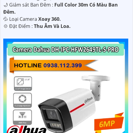
🌙 Giám sát Ban Đêm :
Full Color 30m Có Màu Ban
Ðêm.
💦 Loại Camera
Xoay 360.
️💠 Đặt Điểm :
Thu Âm Và Loa.