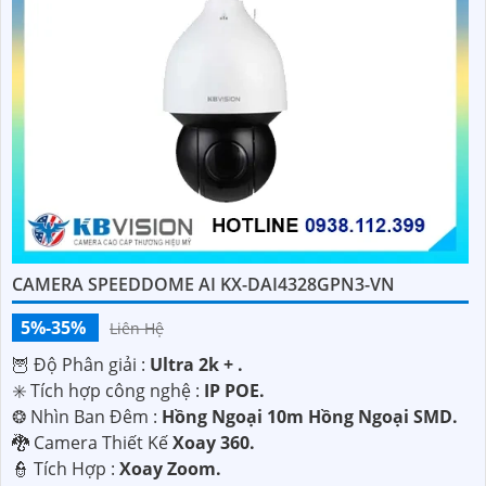
CAMERA SPEEDDOME AI KX-DAI4328GPN3-VN
5%-35%
Liên Hệ
🦉 Độ Phân giải :
Ultra 2k + .
✳️ Tích hợp công nghệ :
IP POE.
❂ Nhìn Ban Đêm :
Hồng Ngoại 10m Hồng Ngoại SMD.
🐉️ Camera Thiết Kế
Xoay 360.
️👮 Tích Hợp :
Xoay Zoom.