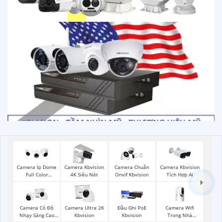
Camera Ip Dome
Camera Kbvision
Camera Chuẩn
Camera Kbvision
Full Color
4K Siêu Nét
Onvif Kbvision
Tích Hợp Ai
Kbvision
Camera Wifi
Camera Có Độ
Camera Ultra 2K
Đầu Ghi PoE
Trong Nhà
Nhạy Sáng Cao
Kbvision
Kbvision