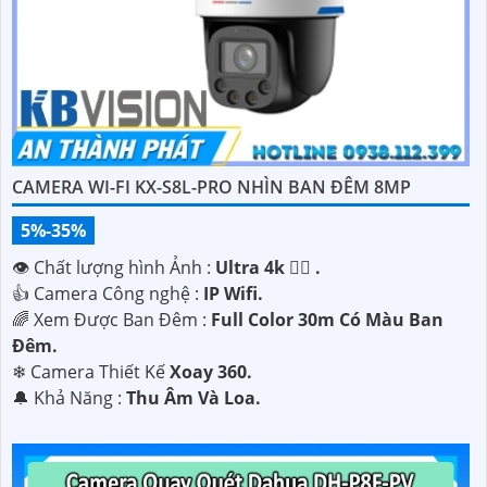
CAMERA WI-FI KX-S8L-PRO NHÌN BAN ĐÊM 8MP
5%-35%
👁 Chất lượng hình Ảnh :
Ultra 4k 👍🏾 .
👍 Camera Công nghệ :
IP Wifi.
🌈 Xem Được Ban Đêm :
Full Color 30m Có Màu Ban
Ðêm.
❄ Camera Thiết Kế
Xoay 360.
️🔔 Khả Năng :
Thu Âm Và Loa.