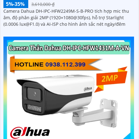
5%-35%
3,610,000 ₫
Camera Dahua DH-IPC-HFW2249M-S-B-PRO tích hợp mic thu
âm, độ phân giải 2MP (1920×1080@30fps), hỗ trợ Starlight
(0.0006 lux@F1.0) và AI-ISP cho hình ảnh sắc nét ngày/đêm