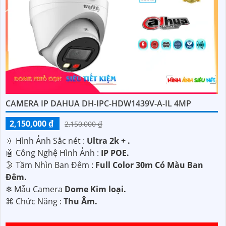
CAMERA IP DAHUA DH-IPC-HDW1439V-A-IL 4MP
2,150,000 ₫
2,150,000 ₫
🔆 Hình Ảnh Sắc nét :
Ultra 2k + .
🤖️ Công Nghệ Hình Ảnh :
IP POE.
🌛 Tầm Nhìn Ban Đêm :
Full Color 30m Có Màu Ban
Ðêm.
❄ Mẫu Camera
Dome Kim loại.
️⌘ Chức Năng :
Thu Âm.