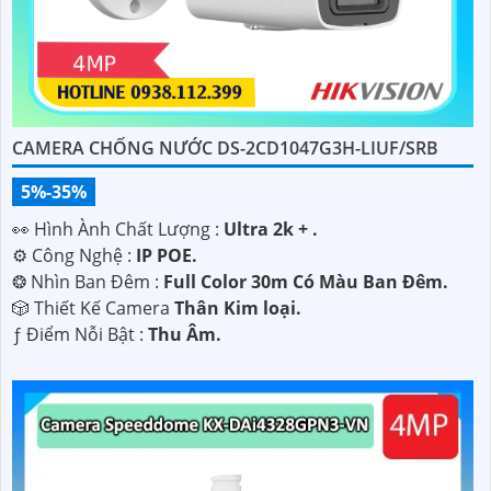
CAMERA CHỐNG NƯỚC DS-2CD1047G3H-LIUF/SRB
5%-35%
️👀 Hình Ành Chất Lượng :
Ultra 2k + .
⚙ Công Nghệ :
IP POE.
❂ Nhìn Ban Đêm :
Full Color 30m Có Màu Ban Ðêm.
🎲 Thiết Kế Camera
Thân Kim loại.
️ƒ Điểm Nỗi Bật :
Thu Âm.