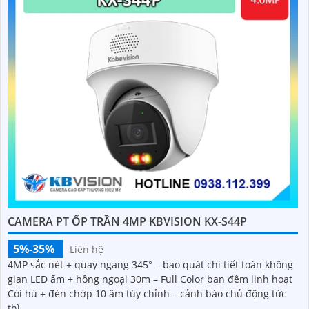
CAMERA PT ỐP TRẦN 4MP KBVISION KX-S44P
5%-35%
Liên hệ
4MP sắc nét + quay ngang 345° – bao quát chi tiết toàn không
gian LED ấm + hồng ngoại 30m – Full Color ban đêm linh hoạt
Còi hú + đèn chớp 10 âm tùy chỉnh – cảnh báo chủ động tức
thì