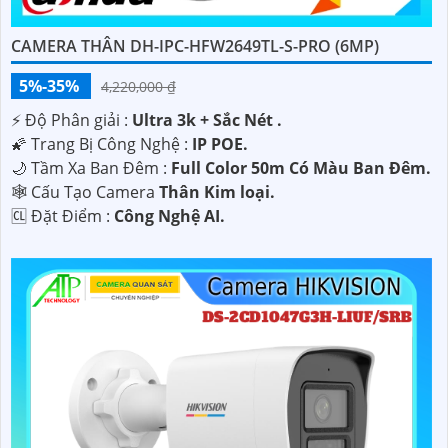
CAMERA THÂN DH-IPC-HFW2649TL-S-PRO (6MP)
5%-35%
4,220,000 ₫
️⚡ Độ Phân giải :
Ultra 3k + Sắc Nét .
🌠 Trang Bị Công Nghệ :
IP POE.
🌙 Tầm Xa Ban Đêm :
Full Color 50m Có Màu Ban Ðêm.
🕸️ Cấu Tạo Camera
Thân Kim loại.
️🆑 Đặt Điểm :
Công Nghệ AI.