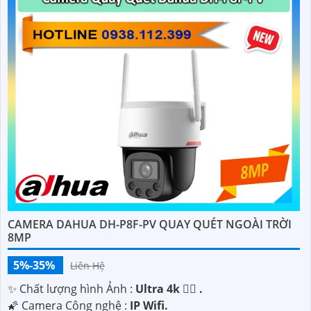
CAMERA DAHUA DH-P8F-PV QUAY QUÉT NGOÀI TRỜI
8MP
5%-35%
Liên Hệ
✨ Chất lượng hình Ảnh :
Ultra 4k 👍🏾 .
🌠 Camera Công nghệ :
IP Wifi.