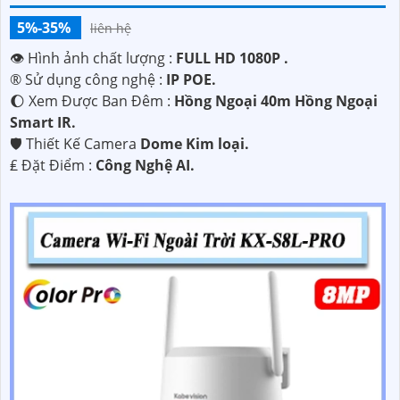
5%-35%
liên hệ
👁 Hình ảnh chất lượng :
FULL HD 1080P .
®️ Sử dụng công nghệ :
IP POE.
🌔 Xem Được Ban Đêm :
Hồng Ngoại 40m Hồng Ngoại
Smart IR.
🛡 Thiết Kế Camera
Dome Kim loại.
️₤ Đặt Điểm :
Công Nghệ AI.