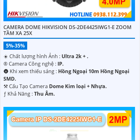
CAMERA DOME HIKVISION DS-2DE4425IWG1-E ZOOM
TẦM XA 25X
5%-35%
☀️ Chất lượng hình Ảnh :
Ultra 2k + .
®️ Camera Công nghệ :
IP.
🌚 Khi xem thiếu sáng :
Hồng Ngoại 10m Hồng Ngoại
SMD.
⚒ Cấu Tạo Camera
Dome Kim loại + Nhựa.
️ƒ Khả Năng :
Thu Âm.