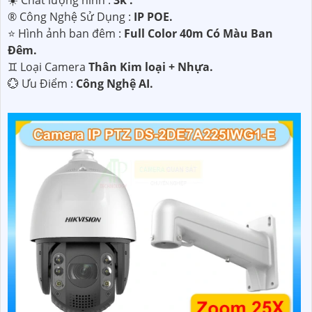
☀️ Chất lượng hình :
3k .
®️ Công Nghệ Sử Dụng :
IP POE.
⭐ Hình ảnh ban đêm :
Full Color 40m Có Màu Ban
Ðêm.
♊ Loại Camera
Thân Kim loại + Nhựa.
️💮 Ưu Điểm :
Công Nghệ AI.