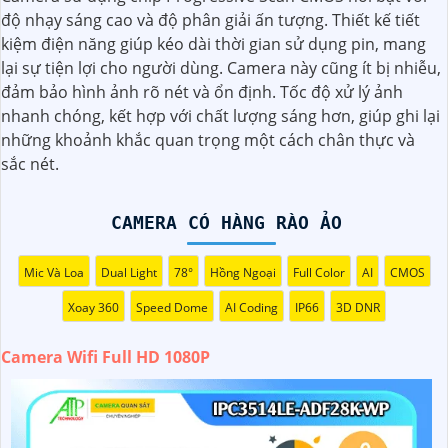
không dây qua Wifi, dễ dàng cài đặt và sử dụng giám sát
độ nhạy sáng cao và độ phân giải ấn tượng. Thiết kế tiết
từ xa thông qua ứng dụng trên điện thoại hoặc máy tính.
kiệm điện năng giúp kéo dài thời gian sử dụng pin, mang
lại sự tiện lợi cho người dùng. Camera này cũng ít bị nhiễu,
đảm bảo hình ảnh rõ nét và ổn định. Tốc độ xử lý ảnh
nhanh chóng, kết hợp với chất lượng sáng hơn, giúp ghi lại
những khoảnh khắc quan trọng một cách chân thực và
sắc nét.
CAMERA CÓ HÀNG RÀO ẢO
Mic Và Loa
Dual Light
78°
Hồng Ngoại
Full Color
AI
CMOS
'
Xoay 360
Speed Dome
AI Coding
IP66
3D DNR
Camera Wifi Full HD 1080P