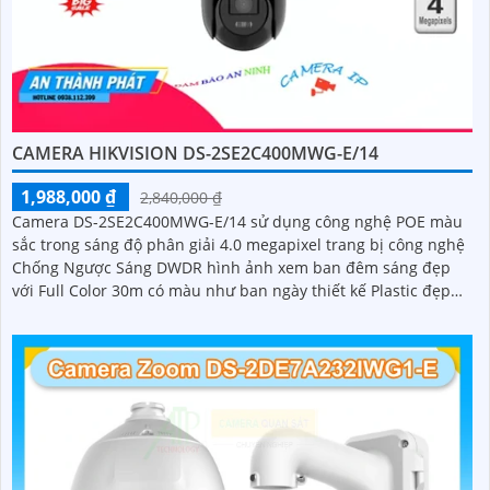
CAMERA HIKVISION DS-2SE2C400MWG-E/14
1,988,000 ₫
2,840,000 ₫
Camera DS-2SE2C400MWG-E/14 sử dụng công nghệ POE màu
sắc trong sáng độ phân giải 4.0 megapixel trang bị công nghệ
Chống Ngược Sáng DWDR hình ảnh xem ban đêm sáng đẹp
với Full Color 30m có màu như ban ngày thiết kế Plastic đẹp
mắt trang bị khả năng giám sát xa với zoom vật lý 16x camera
tích hợp tính năng thông minh phân biệt người và phương
tiện và chức năng thu âm và loa to rõ