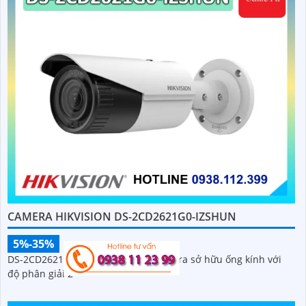
CAMERA HIKVISION DS-2CD2621G0-IZSHUN
5%-35%
DS-2CD2621G0-IZSHUN là dòng camera sở hữu ống kính với
độ phân giải 2