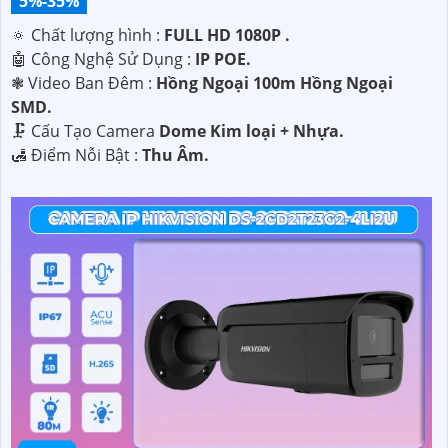
5%-35%
🔅 Chất lượng hình :
FULL HD 1080P .
🤖️ Công Nghệ Sử Dụng :
IP POE.
❃ Video Ban Đêm :
Hồng Ngoại 100m Hồng Ngoại
SMD.
🗜️ Cấu Tạo Camera
Dome Kim loại + Nhựa.
️🛃 Điểm Nỗi Bật :
Thu Âm.