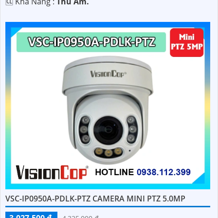
️🆑 Khả Năng :
Thu Âm.
VSC-IP0950A-PDLK-PTZ CAMERA MINI PTZ 5.0MP
3,027,500 ₫