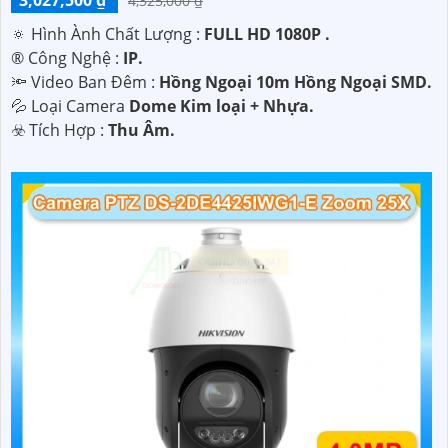
4,325,000 ₫
🔅 Hình Ành Chất Lượng :
FULL HD 1080P .
®️ Công Nghệ :
IP.
🔦 Video Ban Đêm :
Hồng Ngoại 10m Hồng Ngoại SMD.
💦 Loại Camera
Dome Kim loại + Nhựa.
️☣️ Tích Hợp :
Thu Âm.