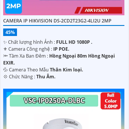
CAMERA IP HIKVISION DS-2CD2T23G2-4LI2U 2MP
45%
✨ Chất lượng hình Ảnh :
FULL HD 1080P .
⚜️ Camera Công nghệ :
IP POE.
🔦 Tầm Xa Ban Đêm :
Hồng Ngoại 80m Hồng Ngoại
EXIR.
💦 Camera Theo Mẫu
Thân Kim loại.
️💠 Chức Năng :
Thu Âm.