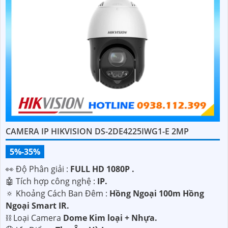
CAMERA IP HIKVISION DS-2DE4225IWG1-E 2MP
5%-35%
️👀 Độ Phân giải :
FULL HD 1080P .
🤖️ Tích hợp công nghệ :
IP.
🔅 Khoảng Cách Ban Đêm :
Hồng Ngoại 100m Hồng
Ngoại Smart IR.
⛓ Loại Camera
Dome Kim loại + Nhựa.