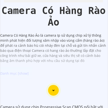
Hikvision
Camera Có Hàng Rào
Ảo
Camera Có Hàng Rào Ảo là camera Ip sử dụng chip xử lý thông
minh phát hiện đối tượng xâm nhập vào vùng cấm (hàng rào ảo)
để phát ra cảnh báo hù cói nháy đèn tại chỗ và gửi tín nhắn cảnh
báo qua điện thoại Camera có hang rào ảo thường lắp đặt cho
công trình như bải giữ xe, cửa hàng và siêu thị sẽ có cảnh báo
bằng âm thanh phù hợp với nhu cầu sử dụng tại đó
Camera Wifi Full HD 1080P là một lựa chọn tốt để quan sát
và giám sát nhiều không gian khác nhau trong gia đình,
cửa hàng, văn phòng hoặc nhà xưởng.Với chất lượng hình
ảnh sắc nét với độ phân giải 1080P và khả năng kết nối
Camera sử dụng chip Progressive Scan CMOS nổi bật với