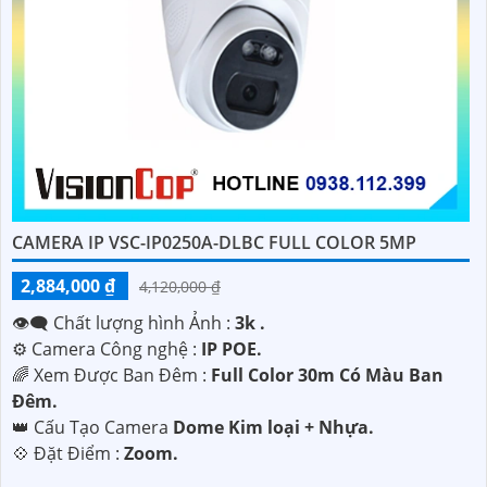
CAMERA IP VSC-IP0250A-DLBC FULL COLOR 5MP
2,884,000 ₫
4,120,000 ₫
👁️‍🗨 Chất lượng hình Ảnh :
3k .
⚙ Camera Công nghệ :
IP POE.
🌈 Xem Được Ban Đêm :
Full Color 30m Có Màu Ban
Ðêm.
👑 Cấu Tạo Camera
Dome Kim loại + Nhựa.
️💠 Đặt Điểm :
Zoom.