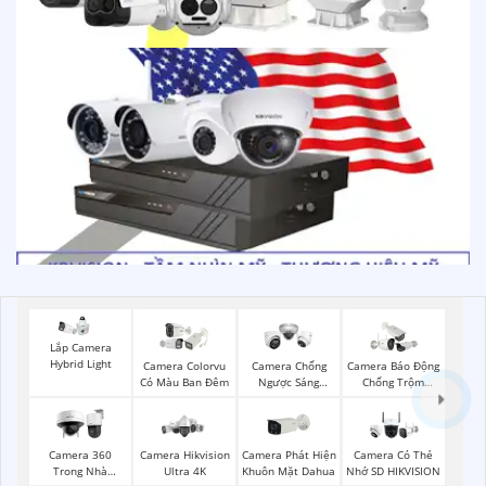
Lắp Camera
Hybrid Light
Camera Colorvu
Camera Chống
Camera Báo Động
Có Màu Ban Đêm
Ngược Sáng
Chống Trộm
Hikvision
Hikvision
Camera Phát Hiện
Camera 360
Camera Hikvision
Camera Có Thẻ
Khuôn Mặt Dahua
Trong Nhà
Ultra 4K
Nhớ SD HIKVISION