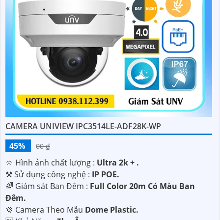
CAMERA UNIVIEW IPC3514LE-ADF28K-WP
45%
00 ₫
🔆 Hình ảnh chất lượng :
Ultra 2k + .
⚒ Sử dụng công nghệ :
IP POE.
🌈 Giám sát Ban Đêm :
Full Color 20m Có Màu Ban
Ðêm.
💢 Camera Theo Mẫu
Dome Plastic.