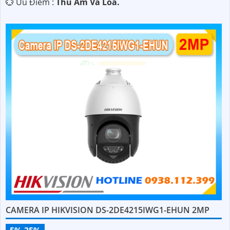
️💮 Ưu Điểm :
Thu Âm Và Loa.
CAMERA IP HIKVISION DS-2DE4215IWG1-EHUN 2MP