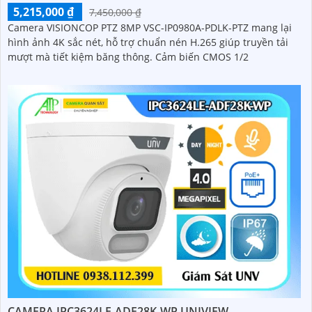
5,215,000 ₫
7,450,000 ₫
Camera VISIONCOP PTZ 8MP VSC-IP0980A-PDLK-PTZ mang lại
hình ảnh 4K sắc nét, hỗ trợ chuẩn nén H.265 giúp truyền tải
mượt mà tiết kiệm băng thông. Cảm biến CMOS 1/2
CAMERA IPC3624LE-ADF28K-WP UNIVIEW