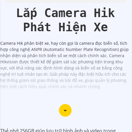
Nhà
Lắp Camera Hik
Phát Hiện Xe
Camera Hik phân biệt xe, hay còn gọi là camera đọc biển số, tích
hợp công nghệ ANPR (Automatic Number Plate Recognition) giúp
nhận diện và phân tích biển số xe một cách chính xác. Camera
Hikvision được thiết kế để giám sát các phương tiện trong khu
vực, với khả năng xác định hình dáng và biển số xe bằng công
nghệ trí tuệ nhân tạo AI. Giải pháp này đặc biệt hữu ích cho các
hệ thống giám sát giao thông và bãi đỗ xe, giúp quản lý phương
tiện một cách hiệu quả, chính xác và nhanh chóng.
Dĩ nhiên, dưới đây là một mẫu văn bản giới thiệu dành cho
dự án lắp đặt camera Hikvision giá rẻ và chuyên nghiệp:
Thẻ nhớ 256GB giúp lưu trữ hình ảnh và video trong