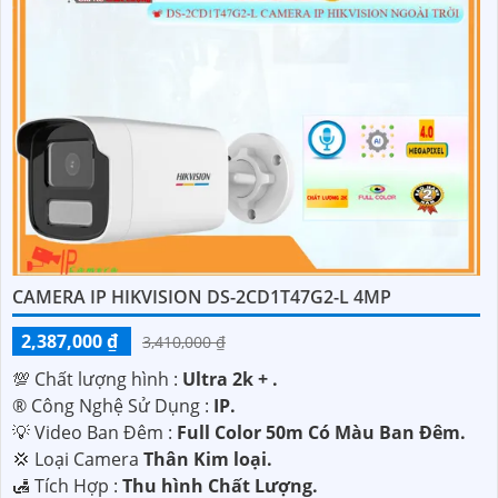
CAMERA IP HIKVISION DS-2CD1T47G2-L 4MP
2,387,000 ₫
3,410,000 ₫
💯 Chất lượng hình :
Ultra 2k + .
®️ Công Nghệ Sử Dụng :
IP.
💡 Video Ban Đêm :
Full Color 50m Có Màu Ban Ðêm.
💢 Loại Camera
Thân Kim loại.
️🛃 Tích Hợp :
Thu hình Chất Lượng.