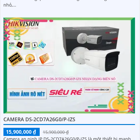
nhỏ,...
CAMERA DS-2CD7A26G0/P-IZS
15,900,000 ₫
15,900,000 ₫
Camera an ninh IP DS-2CD7A26G0/P-IZS là một thiết bị mạnh