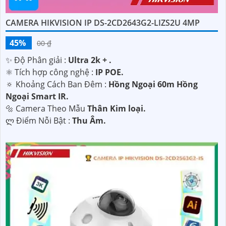
CAMERA HIKVISION IP DS-2CD2643G2-LIZS2U 4MP
45%
00 ₫
✨ Độ Phân giải :
Ultra 2k + .
⚛️ Tích hợp công nghệ :
IP POE.
🔅 Khoảng Cách Ban Đêm :
Hồng Ngoại 60m Hồng
Ngoại Smart IR.
🔩 Camera Theo Mẫu
Thân Kim loại.
️ლ Điểm Nỗi Bật :
Thu Âm.