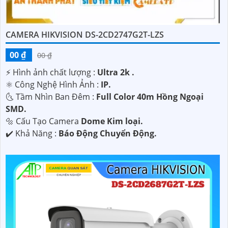
CAMERA HIKVISION DS-2CD2747G2T-LZS
00 ₫
00 ₫
️⚡ Hình ảnh chất lượng :
Ultra 2k .
⚛️ Công Nghệ Hình Ảnh :
IP.
🌜 Tầm Nhìn Ban Đêm :
Full Color 40m Hồng Ngoại
SMD.
🔩 Cấu Tạo Camera
Dome Kim loại.
️✔️ Khả Năng :
Báo Động Chuyển Động.