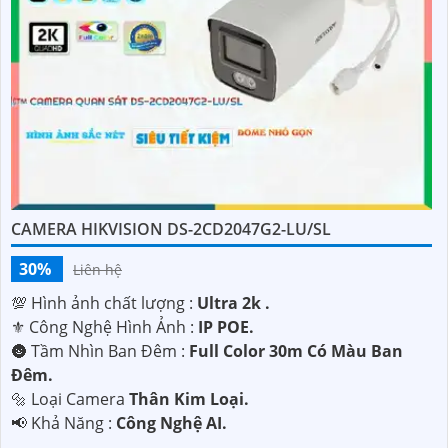
'
CAMERA HIKVISION DS-2CD2047G2-LU/SL
30%
Liên hệ
💯 Hình ảnh chất lượng :
Ultra 2k .
⚜️ Công Nghệ Hình Ảnh :
IP POE.
🌚 Tầm Nhìn Ban Đêm :
Full Color 30m Có Màu Ban
Đêm.
🔩 Loại Camera
Thân Kim Loại.
️📢 Khả Năng :
Công Nghệ AI.