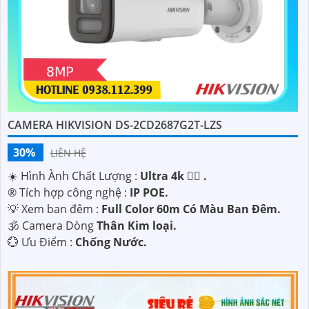
CAMERA HIKVISION DS-2CD2687G2T-LZS
30%
LIÊN HỆ
☀️ Hình Ành Chất Lượng :
Ultra 4k 👍🏾 .
®️ Tích hợp công nghệ :
IP POE.
💡 Xem ban đêm :
Full Color 60m Có Màu Ban Ðêm.
🕉️ Camera Dòng
Thân Kim loại.
️💮 Ưu Điểm :
Chống Nước.