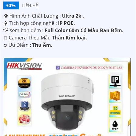
30%
LIÊN HỆ
👁 Hình Ành Chất Lượng :
Ultra 2k .
🤖️ Tích hợp công nghệ :
IP POE.
💡 Xem ban đêm :
Full Color 60m Có Màu Ban Ðêm.
♊ Camera Theo Mẫu
Thân Kim loại.
️➲ Ưu Điểm :
Thu Âm.