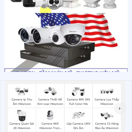
Camera Ip Thu
Camera Thiết Kế
Camera Wifi 360
Camera Lux Thấp
Âm Hikvision
Kim Loại Hikvision
Full Color Hik
Hikvision
Camera Wifi
Lắp Camera UNV
Camera Quan Sát
Camera Có Hàng
Hikvision Trong
Ghi Âm
2K Hikvision
Rào Ảo Hikvision