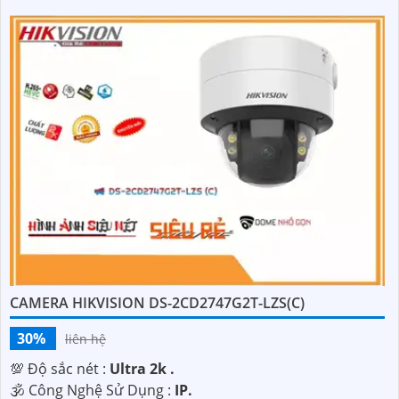
CAMERA HIKVISION DS-2CD2747G2T-LZS(C)
30%
liên hệ
💯 Độ sắc nét :
Ultra 2k .
🕉️ Công Nghệ Sử Dụng :
IP.