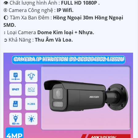
👁 Chất lượng hình Ảnh :
FULL HD 1080P .
®️ Camera Công nghệ :
IP Wifi.
🌔 Tầm Xa Ban Đêm :
Hồng Ngoại 30m Hồng Ngoại
SMD.
↕️ Loại Camera
Dome Kim loại + Nhựa.
️➲ Khả Năng :
Thu Âm Và Loa.