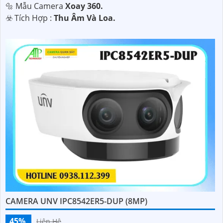
🔩 Mẫu Camera
Xoay 360.
️☣️ Tích Hợp :
Thu Âm Và Loa.
CAMERA UNV IPC8542ER5-DUP (8MP)
45%
Liên Hệ