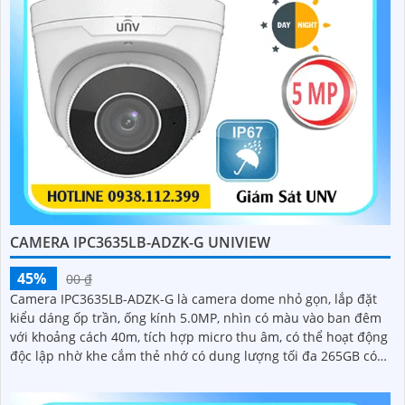
CAMERA IPC3635LB-ADZK-G UNIVIEW
45%
00 ₫
Camera IPC3635LB-ADZK-G là camera dome nhỏ gọn, lắp đặt
kiểu dáng ốp trần, ống kính 5.0MP, nhìn có màu vào ban đêm
với khoảng cách 40m, tích hợp micro thu âm, có thể hoạt động
độc lập nhờ khe cắm thẻ nhớ có dung lượng tối đa 265GB có
thể lữu trữ dài ngày