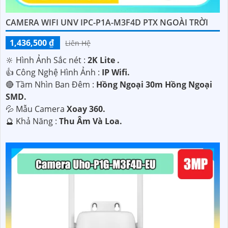
CAMERA WIFI UNV IPC-P1A-M3F4D PTX NGOÀI TRỜI
1,436,500 ₫
Liên Hệ
🔆 Hình Ảnh Sắc nét :
2K Lite .
👍 Công Nghệ Hình Ảnh :
IP Wifi.
🔴 Tầm Nhìn Ban Đêm :
Hồng Ngoại 30m Hồng Ngoại
SMD.
💦 Mẫu Camera
Xoay 360.
️🔮 Khả Năng :
Thu Âm Và Loa.