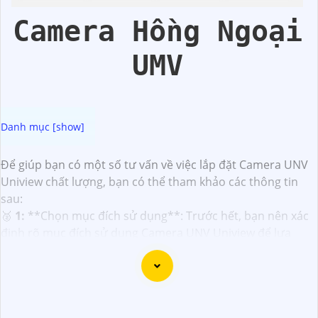
Trời
Camera Hồng Ngoại
UMV
Để giúp bạn có một số tư vấn về việc lắp đặt Camera UNV
Uniview chất lượng, bạn có thể tham khảo các thông tin
sau:
️🥈
1:
**Chọn mục đích sử dụng**: Trước hết, bạn nên xác
định rõ mục đích sử dụng Camera UNV Uniview để lựa
chọn loại Camera phù hợp với nhu cầu của bạn như giám
sát, an ninh, quản lý...
📣
2:
**Chọn mô hình Camera**: UNV Uniview cung cấp
nhiều mô hình Camera khác nhau như Camera Dome,