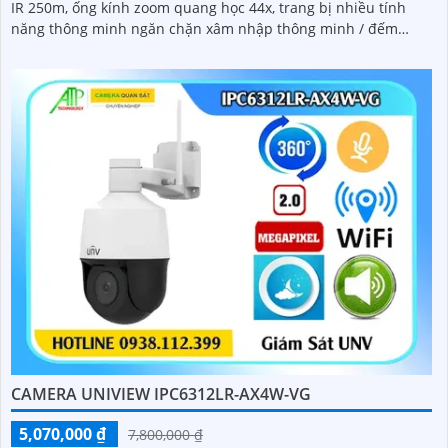
IR 250m, ống kính zoom quang học 44x, trang bị nhiều tính
năng thông minh ngăn chặn xâm nhập thông minh / đếm
người / mật độ đám đông / chụp khuôn mặt
CAMERA UNIVIEW IPC6312LR-AX4W-VG
5,070,000 ₫
7,800,000 ₫