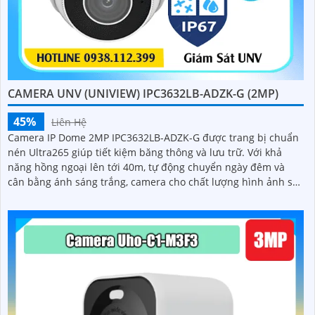
CAMERA UNV (UNIVIEW) IPC3632LB-ADZK-G (2MP)
45%
Liên Hệ
Camera IP Dome 2MP IPC3632LB-ADZK-G được trang bị chuẩn
nén Ultra265 giúp tiết kiệm băng thông và lưu trữ. Với khả
năng hồng ngoại lên tới 40m, tự động chuyển ngày đêm và
cân bằng ánh sáng trắng, camera cho chất lượng hình ảnh sắc
nét dù trong điều kiện ánh sáng yếu