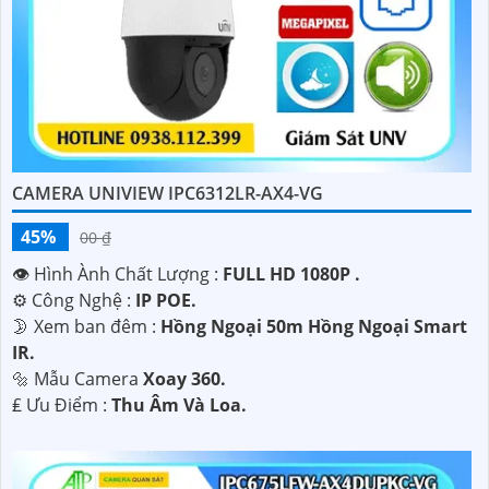
CAMERA UNIVIEW IPC6312LR-AX4-VG
45%
00 ₫
👁 Hình Ành Chất Lượng :
FULL HD 1080P .
⚙ Công Nghệ :
IP POE.
🌛 Xem ban đêm :
Hồng Ngoại 50m Hồng Ngoại Smart
IR.
🔩 Mẫu Camera
Xoay 360.
️₤ Ưu Điểm :
Thu Âm Và Loa.