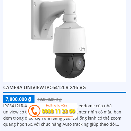
CAMERA UNIVIEW IPC6412LR-X16-VG
7,800,000 ₫
12,000,000 ₫
IPC6412LR-X16-VG là dòng camera Speeddome của nhà
uniview có trang bị công nghệ LightHunter nhìn có màu ban
đêm trong điều kiện ánh sáng yếu, với ống kính có thể zoom
quang học 16x, với chức năng Auto tracking giúp theo dõi
người, có thể hoạt động độc lập nhờ khe cắm thẻ nhớ 256GB