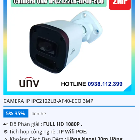
CAMERA IP IPC2122LB-AF40-ECO 3MP
5%-35%
liên hệ
️👀 Độ Phân giải :
FULL HD 1080P .
⚙ Tích hợp công nghệ :
IP Wifi POE.
🔅 Khoảng Cách Ban Đêm :
Hồng Ngoại 30m Hồng