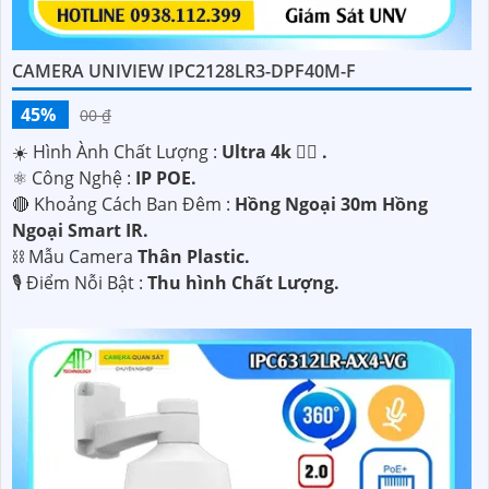
Chúc bạn thành công trong việc lắp đặt Camera UNV
Uniview chất lượng và ứng dụng công nghệ phù hợp với
nhu cầu của mình!
CAMERA UNIVIEW IPC2128LR3-DPF40M-F
45%
00 ₫
☀️ Hình Ành Chất Lượng :
Ultra 4k 👍🏾 .
⚛️ Công Nghệ :
IP POE.
🔴 Khoảng Cách Ban Đêm :
Hồng Ngoại 30m Hồng
Ngoại Smart IR.
⛓ Mẫu Camera
Thân Plastic.
️🎙 Điểm Nỗi Bật :
Thu hình Chất Lượng.
'