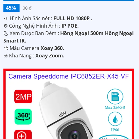
45%
00 ₫
🔅 Hình Ảnh Sắc nét :
FULL HD 1080P .
⚙ Công Nghệ Hình Ảnh :
IP POE.
🌜 Xem Được Ban Đêm :
Hồng Ngoại 500m Hồng Ngoại
Smart IR.
🎨 Mẫu Camera
Xoay 360.
️☣️ Khả Năng :
Xoay Zoom.