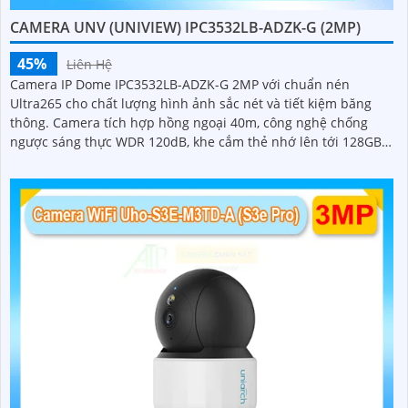
CAMERA UNV (UNIVIEW) IPC3532LB-ADZK-G (2MP)
45%
Liên Hệ
Camera IP Dome IPC3532LB-ADZK-G 2MP với chuẩn nén
Ultra265 cho chất lượng hình ảnh sắc nét và tiết kiệm băng
thông. Camera tích hợp hồng ngoại 40m, công nghệ chống
ngược sáng thực WDR 120dB, khe cắm thẻ nhớ lên tới 128GB,
chuẩn chống nước, bụi IP67 và chống va đập IK10