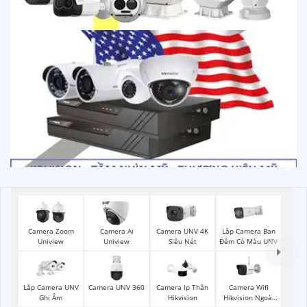
Lắp Camera Ban
Camera Zoom
Camera Ai
Camera UNV 4K
Đêm Có Màu UNV
Uniview
Uniview
Siêu Nét
Lắp Camera UNV
Camera UNV 360
Camera Wifi
Camera Ip Thân
Ghi Âm
Hikvision Ngoài
Hikvision