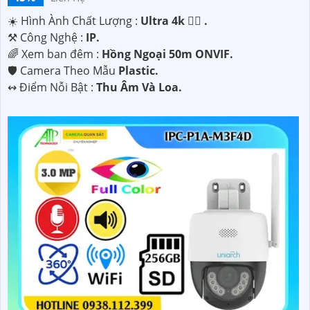
☀️ Hình Ành Chất Lượng :
Ultra 4k 👍🏾 .
⚒ Công Nghệ :
IP.
🌈 Xem ban đêm :
Hồng Ngoại 50m ONVIF.
🛡 Camera Theo Mẫu
Plastic.
️↭ Điểm Nỗi Bật :
Thu Âm Và Loa.