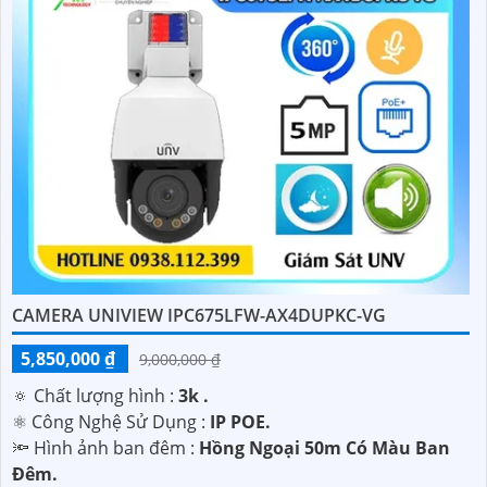
CAMERA UNIVIEW IPC675LFW-AX4DUPKC-VG
5,850,000 ₫
9,000,000 ₫
🔅 Chất lượng hình :
3k .
⚛️ Công Nghệ Sử Dụng :
IP POE.
🔦 Hình ảnh ban đêm :
Hồng Ngoại 50m Có Màu Ban
Ðêm.