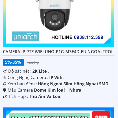
CAMERA IP PTZ WIFI UHO-P1G-M3F4D-EU NGOAI TROI
5%-35%
liên hệ
💯 Độ sắc nét :
2K Lite .
⚜️ Công Nghệ Camera :
IP Wifi.
✪ Xem ban đêm :
Hồng Ngoại 30m Hồng Ngoại SMD.
🛡 Mẫu Camera
Dome Kim loại + Nhựa.
️🛃 Tích Hợp :
Thu Âm Và Loa.