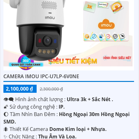
CAMERA IMOU IPC-U7LP-6V0NE
2,100,000 ₫
2,300,000 ₫
👁️‍🗨 Hình ảnh chất lượng :
Ultra 3k + Sắc Nét .
🌠 Sử dụng công nghệ :
IP.
🌔 Tầm Nhìn Ban Đêm :
Hồng Ngoại 30m Hồng Ngoại
SMD.
🐜 Thiết Kế Camera
Dome Kim loại + Nhựa.
️✨ Chức Năng :
Thu Âm Và Loa.