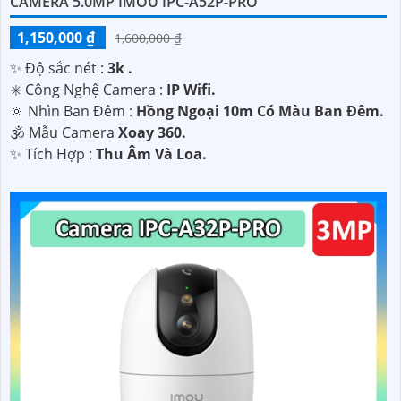
CAMERA 5.0MP IMOU IPC-A52P-PRO
1,150,000 ₫
1,600,000 ₫
✨ Độ sắc nét :
3k .
✳️ Công Nghệ Camera :
IP Wifi.
🔅 Nhìn Ban Đêm :
Hồng Ngoại 10m Có Màu Ban Ðêm.
🕉️ Mẫu Camera
Xoay 360.
️✨ Tích Hợp :
Thu Âm Và Loa.