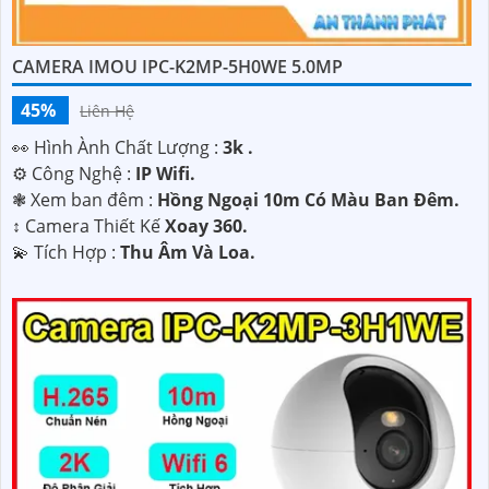
CAMERA IMOU IPC-K2MP-5H0WE 5.0MP
45%
Liên Hệ
️👀 Hình Ành Chất Lượng :
3k .
⚙ Công Nghệ :
IP Wifi.
❃ Xem ban đêm :
Hồng Ngoại 10m Có Màu Ban Ðêm.
↕️ Camera Thiết Kế
Xoay 360.
️💫 Tích Hợp :
Thu Âm Và Loa.