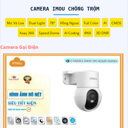
rõ nét và tự động gọi điện khi phát hiện sự kiện quan
trọng, giúp người dùng phản ứng kịp thời. Với khả năng
CAMERA IMOU CHỐNG TRỘM
nhận diện chuyển động, ghi hình ban đêm và lưu trữ dữ
liệu trên đám mây, camera này mang lại một hệ thống
Mic Và Loa
Dual Light
78°
Hồng Ngoại
Full Color
AI
CMOS
giám sát thông minh và hiệu quả.
Xoay 360
Speed Dome
AI Coding
IP66
3D DNR
Camera Gọi Điện
'