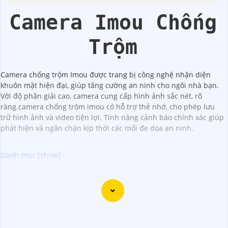
Trời 360
Camera Imou Chống
Trộm
Camera chống trộm Imou được trang bị công nghệ nhận diện
khuôn mặt hiện đại, giúp tăng cường an ninh cho ngôi nhà bạn.
Với độ phân giải cao, camera cung cấp hình ảnh sắc nét, rõ
ràng.camera chống trộm imou có hỗ trợ thẻ nhớ, cho phép lưu
trữ hình ảnh và video tiện lợi. Tính năng cảnh báo chính xác giúp
phát hiện và ngăn chặn kịp thời các mối đe dọa an ninh.
Camera Gọi Điện Chuyên Nghiệp kết hợp giữa công nghệ
giám sát chất lượng cao và tính năng gọi điện trực tiếp,
giúp nâng cao bảo mật cho các khu vực như văn phòng,
doanh nghiệp, khu dân cư. Camera này cung cấp hình ảnh