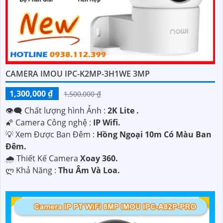
CAMERA IMOU IPC-K2MP-3H1WE 3MP
1,300,000 ₫
1,500,000 ₫
👁️‍🗨 Chất lượng hình Ảnh :
2K Lite .
🌠 Camera Công nghệ :
IP Wifi.
💡 Xem Được Ban Đêm :
Hồng Ngoại 10m Có Màu Ban
Ðêm.
🌧️ Thiết Kế Camera
Xoay 360.
️ლ Khả Năng :
Thu Âm Và Loa.