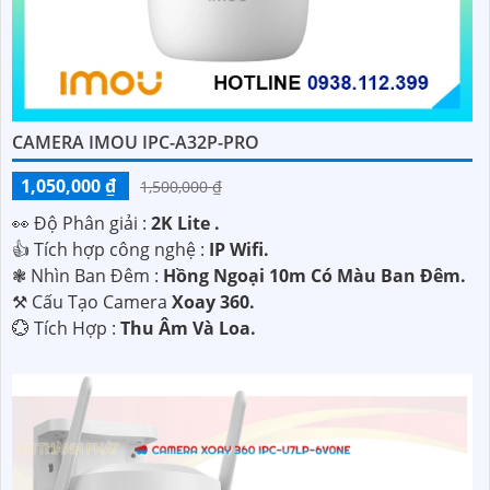
CAMERA IMOU IPC-A32P-PRO
1,050,000 ₫
1,500,000 ₫
️👀 Độ Phân giải :
2K Lite .
👍 Tích hợp công nghệ :
IP Wifi.
❃ Nhìn Ban Đêm :
Hồng Ngoại 10m Có Màu Ban Ðêm.
⚒ Cấu Tạo Camera
Xoay 360.
️💮 Tích Hợp :
Thu Âm Và Loa.