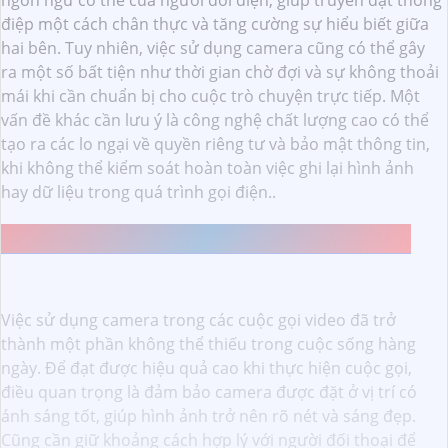
ngôn ngữ cơ thể của người đối diện, giúp truyền đạt thông
điệp một cách chân thực và tăng cường sự hiểu biết giữa
hai bên. Tuy nhiên, việc sử dụng camera cũng có thể gây
ra một số bất tiện như thời gian chờ đợi và sự không thoải
mái khi cần chuẩn bị cho cuộc trò chuyện trực tiếp. Một
vấn đề khác cần lưu ý là công nghệ chất lượng cao có thể
tạo ra các lo ngại về quyền riêng tư và bảo mật thông tin,
khi không thể kiểm soát hoàn toàn việc ghi lại hình ảnh
hay dữ liệu trong quá trình gọi điện..
CÁCH SỬ DỤNG CAMERA ĐỂ GỌI ĐIỆN HIỆU QUẢ
Việc sử dụng camera trong các cuộc gọi video đã trở
thành một phần không thể thiếu trong cuộc sống hàng
ngày. Để đạt được hiệu quả cao khi thực hiện cuộc gọi,
điều quan trọng là đảm bảo camera được đặt ở vị trí có
ánh sáng tốt, giúp hình ảnh trở nên rõ nét và sáng đẹp.
Cũng cần giữ khoảng cách hợp lý với người đối thoại để