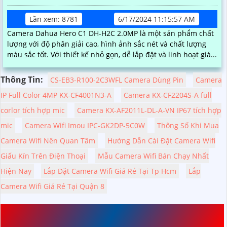
Lần xem: 8781
6/17/2024 11:15:57 AM
Camera Dahua Hero C1 DH-H2C 2.0MP là một sản phẩm chất
lượng với độ phân giải cao, hình ảnh sắc nét và chất lượng
màu sắc tốt. Với thiết kế nhỏ gọn, dễ lắp đặt và linh hoạt giá...
Thông Tin:
CS-EB3-R100-2C3WFL Camera Dùng Pin
Camera
IP Full Color 4MP KX-CF4001N3-A
Camera KX-CF2204S-A full
corlor tích hợp mic
Camera KX-AF2011L-DL-A-VN IP67 tích hợp
mic
Camera Wifi Imou IPC-GK2DP-5C0W
Thông Số Khi Mua
Camera Wifi Nên Quan Tâm
Hướng Dẫn Cài Đặt Camera Wifi
Giấu Kín Trên Điện Thoại
Mẫu Camera Wifi Bán Chạy Nhất
Hiện Nay
Lắp Đặt Camera Wifi Giá Rẻ Tại Tp Hcm
Lắp
Camera Wifi Giá Rẻ Tại Quận 8
ỨNG DỤNG CỦA CAMERA TRONG CUỘC SỐNG HÀNG
NGÀY