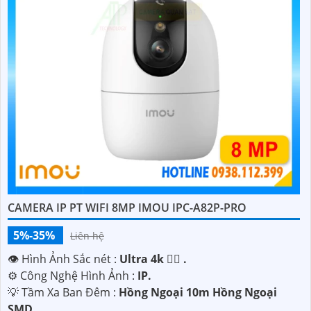
CAMERA IP PT WIFI 8MP IMOU IPC-A82P-PRO
5%-35%
Liên hệ
👁 Hình Ảnh Sắc nét :
Ultra 4k 👍🏾 .
⚙ Công Nghệ Hình Ảnh :
IP.
💡 Tầm Xa Ban Đêm :
Hồng Ngoại 10m Hồng Ngoại
SMD.