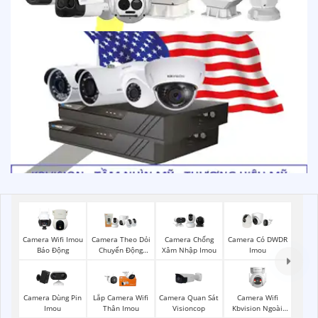
Camera Wifi Imou
Camera Theo Dỏi
Camera Chống
Camera Có DWDR
Báo Động
Chuyển Động
Xâm Nhập Imou
Imou
Imou
Camera Quan Sát
Camera Wifi
Camera Dùng Pin
Lắp Camera Wifi
Visioncop
Kbvision Ngoài
Imou
Thân Imou