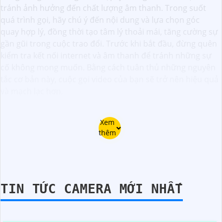
tránh ảnh hưởng đến chất lượng âm thanh. Trong suốt
quá trình gọi, hãy chú ý đến nội dung và lựa chọn góc
quay hợp lý, đồng thời tạo tâm lý thoải mái, tăng cường sự
gần gũi trong cuộc trao đổi. Trước khi bắt đầu, đừng quên
kiểm tra kết nối internet và âm thanh để tránh những sự
cố không mong muốn. Bằng cách tuân thủ những nguyên
tắc cơ bản này, cuộc gọi video của bạn sẽ trở nên hiệu quả
và mạch lạc hơn.
Xem
thêm
TIN TỨC CAMERA MỚI NHẤT