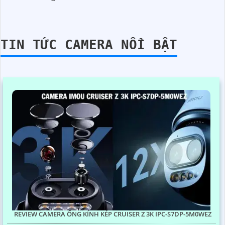
TIN TỨC CAMERA NỔI BẬT
REVIEW CAMERA ỐNG KÍNH KÉP CRUISER Z 3K IPC-S7DP-5M0WEZ