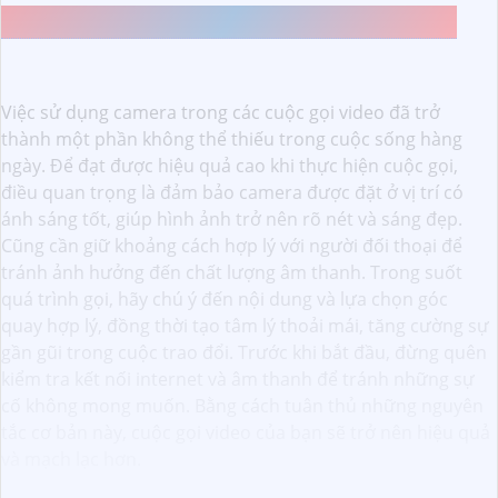
CÁCH SỬ DỤNG CAMERA ĐỂ GỌI ĐIỆN HIỆU QUẢ
Việc sử dụng camera trong các cuộc gọi video đã trở
thành một phần không thể thiếu trong cuộc sống hàng
ngày. Để đạt được hiệu quả cao khi thực hiện cuộc gọi,
điều quan trọng là đảm bảo camera được đặt ở vị trí có
ánh sáng tốt, giúp hình ảnh trở nên rõ nét và sáng đẹp.
Cũng cần giữ khoảng cách hợp lý với người đối thoại để
tránh ảnh hưởng đến chất lượng âm thanh. Trong suốt
quá trình gọi, hãy chú ý đến nội dung và lựa chọn góc
quay hợp lý, đồng thời tạo tâm lý thoải mái, tăng cường sự
gần gũi trong cuộc trao đổi. Trước khi bắt đầu, đừng quên
kiểm tra kết nối internet và âm thanh để tránh những sự
cố không mong muốn. Bằng cách tuân thủ những nguyên
tắc cơ bản này, cuộc gọi video của bạn sẽ trở nên hiệu quả
và mạch lạc hơn.