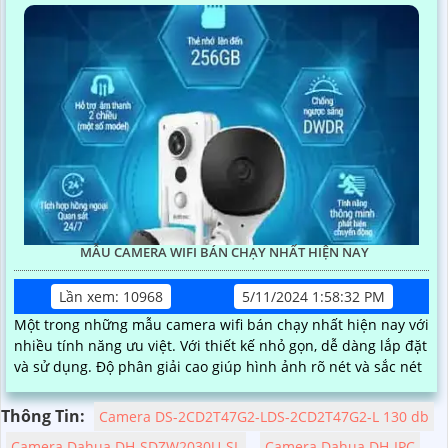
MẪU CAMERA WIFI BÁN CHẠY NHẤT HIỆN NAY
Lần xem: 10968
5/11/2024 1:58:32 PM
Một trong những mẫu camera wifi bán chạy nhất hiện nay với
nhiều tính năng ưu việt. Với thiết kế nhỏ gọn, dễ dàng lắp đặt
và sử dụng. Độ phân giải cao giúp hình ảnh rõ nét và sắc nét
Thông Tin:
Camera DS-2CD2T47G2-LDS-2CD2T47G2-L 130 db
Camera Dahua DH-SDZW2030U-SL
Camera Dahua DH-IPC-