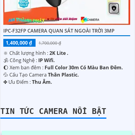
IPC-F32FP CAMERA QUAN SÁT NGOÀI TRỜI 3MP
1,400,000 ₫
1,700,000 ₫
🔆 Chất lượng hình :
2K Lite .
🕉️ Công Nghệ :
IP Wifi.
🌔 Xem ban đêm :
Full Color 30m Có Màu Ban Ðêm.
💦 Cấu Tạo Camera
Thân Plastic.
️✤ Ưu Điểm :
Thu Âm.
TIN TỨC CAMERA NỔI BẬT