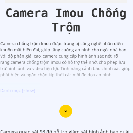
Trời
Camera Imou Chống
Trộm
Camera chống trộm Imou được trang bị công nghệ nhận diện
khuôn mặt hiện đại, giúp tăng cường an ninh cho ngôi nhà bạn.
Với độ phân giải cao, camera cung cấp hình ảnh sắc nét, rõ
ràng.camera chống trộm imou có hỗ trợ thẻ nhớ, cho phép lưu
trữ hình ảnh và video tiện lợi. Tính năng cảnh báo chính xác giúp
phát hiện và ngăn chặn kịp thời các mối đe dọa an ninh.
Camera Gọi Điện Chuyên Nghiệp kết hợp giữa công nghệ
giám sát chất lượng cao và tính năng gọi điện trực tiếp,
giúp nâng cao bảo mật cho các khu vực như văn phòng,
doanh nghiệp, khu dân cư. Camera này cung cấp hình ảnh
Camera quan sát 98 độ hỗ trợ giám sát hình ảnh bao quát