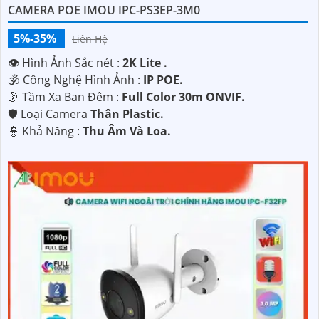
CAMERA POE IMOU IPC-PS3EP-3M0
5%-35%
Liên Hệ
👁 Hình Ảnh Sắc nét :
2K Lite .
🕉️ Công Nghệ Hình Ảnh :
IP POE.
🌛 Tầm Xa Ban Đêm :
Full Color 30m ONVIF.
🛡 Loại Camera
Thân Plastic.
️👮 Khả Năng :
Thu Âm Và Loa.