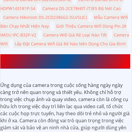
HDPW1431R1P-S4
Camera DS-2CE78H0T-IT3FS Độ Nét Cao
Camera Hikvision DS-2CD2386G2-ISU/SL(C)
Mẫu Camera Wifi
Bán Chạy Nhất Hiện Nay
Giới Thiệu Camera Wifi Dùng Pin 2K
IMOU IPC-B32P-V2
Camera Wifi Giá Rẻ Loại Nào Tốt
Camera
Wifi
Lắp Đặt Camera Wifi Giá Rẻ Nào Nên Dùng Cho Gia Đình
ỨNG DỤNG CỦA CAMERA TRONG CUỘC SỐNG HÀNG
NGÀY
Ứng dụng của camera trong cuộc sống hàng ngày ngày
càng trở nên quan trọng và thiết yếu. Không chỉ hỗ trợ
trong việc chụp ảnh và quay video, camera còn là công cụ
hữu ích trong việc duy trì liên lạc qua video call, tổ chức
các cuộc họp trực tuyến, hay theo dõi trẻ nhỏ và người già
khi ở xa. Camera còn đóng vai trò quan trọng trong việc
giám sát và bảo vệ an ninh nhà cửa, giúp người dùng yên