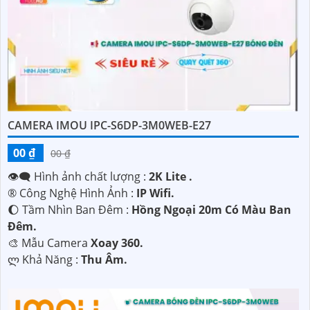
CAMERA IMOU IPC-S6DP-3M0WEB-E27
00 ₫
00 ₫
👁️‍🗨 Hình ảnh chất lượng :
2K Lite .
®️ Công Nghệ Hình Ảnh :
IP Wifi.
🌔 Tầm Nhìn Ban Đêm :
Hồng Ngoại 20m Có Màu Ban
Đêm.
🎨 Mẫu Camera
Xoay 360.
️ლ Khả Năng :
Thu Âm.