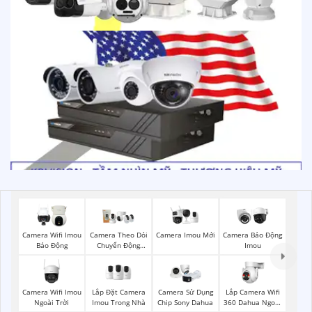
Camera Imou Mới
Camera Wifi Imou
Camera Theo Dỏi
Camera Báo Động
Báo Động
Chuyển Động
Imou
Imou
Camera Wifi Imou
Lắp Đặt Camera
Lắp Camera Wifi
Camera Sử Dụng
Ngoài Trời
Imou Trong Nhà
360 Dahua Ngoài
Chip Sony Dahua