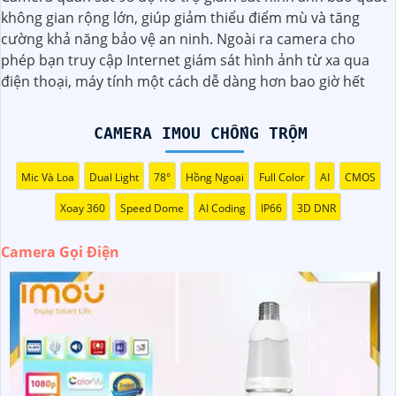
rõ nét và tự động gọi điện khi phát hiện sự kiện quan
không gian rộng lớn, giúp giảm thiểu điểm mù và tăng
trọng, giúp người dùng phản ứng kịp thời. Với khả năng
cường khả năng bảo vệ an ninh. Ngoài ra camera cho
nhận diện chuyển động, ghi hình ban đêm và lưu trữ dữ
phép bạn truy cập Internet giám sát hình ảnh từ xa qua
liệu trên đám mây, camera này mang lại một hệ thống
điện thoại, máy tính một cách dễ dàng hơn bao giờ hết
giám sát thông minh và hiệu quả.
CAMERA IMOU CHỐNG TRỘM
Mic Và Loa
Dual Light
78°
Hồng Ngoại
Full Color
AI
CMOS
Xoay 360
Speed Dome
AI Coding
IP66
3D DNR
Camera Gọi Điện
'