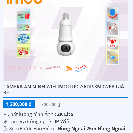
CAMERA AN NINH WIFI IMOU IPC-S6DP-3M0WEB GIÁ
RẺ
1,200,000 ₫
1,500,000 ₫
️⚡ Chất lượng hình Ảnh :
2K Lite .
✳️ Camera Công nghệ :
IP Wifi.
🌜 Xem Được Ban Đêm :
Hồng Ngoại 25m Hồng Ngoại