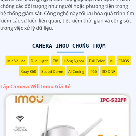
động, và chất lượng hình ảnh tốt mà vẫn có mức giá hấp
chóng các đối tượng như người hoặc phương tiện trong
dẫn.
hệ thống giám sát. Công nghệ này tối ưu hóa quá trình tìm
➲
2:
Dễ dàng lắp đặt: Camera Imou được thiết kế dễ dàng
kiếm các sự kiện liên quan, tiết kiệm thời gian và công sức
lắp đặt, bạn có thể tự cài đặt và sử dụng mà không cần
trong việc xử lý dữ liệu.
phải thuê dịch vụ chuyên nghiệp.
💬
3:
Độ tin cậy cao: Sản phẩm của Imou được sản xuất bởi
một trong những công ty hàng đầu trong lĩnh vực an ninh
CAMERA IMOU CHỐNG TRỘM
và giám sát, vì vậy bạn có thể tin tưởng vào chất lượng của
sản phẩm.
Mic Và Loa
Dual Light
78°
Hồng Ngoại
Full Color
AI
CMOS
🏘
4:
Tích hợp công nghệ mới: Camera Wifi Imou thường
Xoay 360
Speed Dome
AI Coding
IP66
3D DNR
được tích hợp các công nghệ mới như trí tuệ nhân tạo,
cảm biến chuyển động thông minh giúp tăng cường tính
Lắp Camera Wifi Imou Giá Rẻ
năng bảo mật.
🌐
5:
Hỗ trợ dịch vụ sau bán hàng: Imou cung cấp dịch vụ
hỗ trợ khách hàng tốt sau khi mua sản phẩm, bảo đảm
rằng bạn sẽ có sự trợ giúp nhanh chóng khi cần thiết.
Hy vọng những thông tin trên giúp bạn tìm được lựa chọn
hoàn hảo cho Camera Wifi Imou giá rẻ.