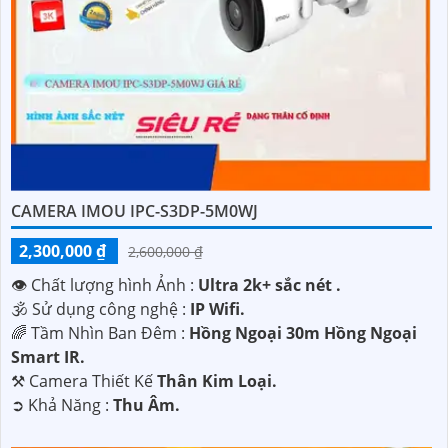
CAMERA IMOU IPC-S3DP-5M0WJ
2,300,000 ₫
2,600,000 ₫
👁 Chất lượng hình Ảnh :
Ultra 2k+ sắc nét .
🕉️ Sử dụng công nghệ :
IP Wifi.
🌈 Tầm Nhìn Ban Đêm :
Hồng Ngoại 30m Hồng Ngoại
Smart IR.
⚒ Camera Thiết Kế
Thân Kim Loại.
️➲ Khả Năng :
Thu Âm.