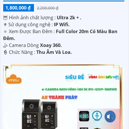
1,800,000 ₫
2,200,000 ₫
🦉 Hình ảnh chất lượng :
Ultra 2k + .
⚜️ Sử dụng công nghệ :
IP Wifi.
🔅 Xem Được Ban Đêm :
Full Color 20m Có Màu Ban
Ðêm.
🤹 Camera Dòng
Xoay 360.
️👮 Chức Năng :
Thu Âm Và Loa.