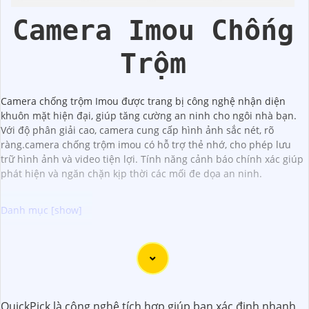
Trời
Starlight
Camera Imou Chống
Trộm
Camera chống trộm Imou được trang bị công nghệ nhận diện
khuôn mặt hiện đại, giúp tăng cường an ninh cho ngôi nhà bạn.
Với độ phân giải cao, camera cung cấp hình ảnh sắc nét, rõ
ràng.camera chống trộm imou có hỗ trợ thẻ nhớ, cho phép lưu
trữ hình ảnh và video tiện lợi. Tính năng cảnh báo chính xác giúp
phát hiện và ngăn chặn kịp thời các mối đe dọa an ninh.
Dưới đây là 5 lý do để bạn chọn lắp Camera Wifi Imou giá
rẻ:
🌙
1:
Giá cả phải chăng: Camera Wifi Imou cung cấp các
tính năng hiện đại như quan sát từ xa, báo động chuyển
QuickPick là công nghệ tích hợp giúp bạn xác định nhanh