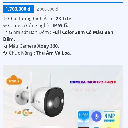
1,700,000 ₫
2,000,000 ₫
✨ Chất lượng hình Ảnh :
2K Lite .
✳️ Camera Công nghệ :
IP Wifi.
🌙 Giám sát Ban Đêm :
Full Color 30m Có Màu Ban
Ðêm.
🎨 Mẫu Camera
Xoay 360.
️💎 Chức Năng :
Thu Âm Và Loa.