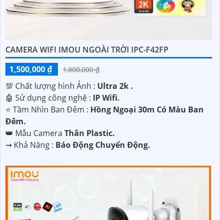
CAMERA WIFI IMOU NGOÀI TRỜI IPC-F42FP
1,500,000 ₫
1,800,000 ₫
💯 Chất lượng hình Ảnh :
Ultra 2k .
🤖️ Sử dụng công nghệ :
IP Wifi.
⭐ Tầm Nhìn Ban Đêm :
Hồng Ngoại 30m Có Màu Ban
Đêm.
👑 Mẫu Camera
Thân Plastic.
️⇝ Khả Năng :
Báo Động Chuyển Động.