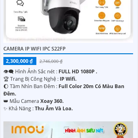
CAMERA IP WIFI IPC S22FP
'
2,300,000 ₫
2,746,000 ₫
👁️‍🗨 Hình Ảnh Sắc nét :
FULL HD 1080P .
🏆 Trang Bị Công Nghệ :
IP Wifi.
🌔 Tầm Nhìn Ban Đêm :
Full Color 20m Có Màu Ban
Đêm.
👑 Mẫu Camera
Xoay 360.
️✨ Khả Năng :
Thu Âm Và Loa.