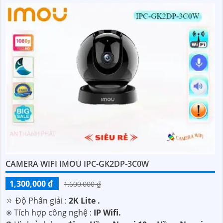
CAMERA WIFI IMOU IPC-GK2DP-3C0W
1,300,000 ₫
1,600,000 ₫
🔅 Độ Phân giải :
2K Lite .
✳️ Tích hợp công nghệ :
IP Wifi.