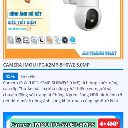
CAMERA IMOU IPC-K2MP-5H0WE 5.0MP
45%
Liên Hệ
Camera IP Wifi IPC-K2MP-5H0WE(5.0 MP) tích hợp chức năng
cao cấp Thu Âm Và Loa khả năng phát hiện con người và
chuyển động với trang bị Chống Ngược Sáng HDR hình ảnh rõ
nét dù ở môi trường ánh sáng khác nhau công nghệ xử lý hình
ảnh thiếu sáng có màu ban đêm mang lại hình ảnh sắc nét