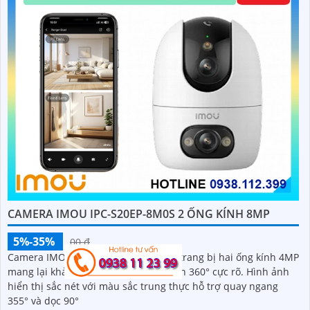
CAMERA IMOU IPC-S20EP-8M0S 2 ỐNG KÍNH 8MP
5%-35%
00 ₫
Camera IMOU IPC-S20EP-8M0S được trang bị hai ống kính 4MP
mang lại khả năng quan sát toàn cảnh 360° cực rõ. Hình ảnh
hiển thị sắc nét với màu sắc trung thực hỗ trợ quay ngang
355° và dọc 90°