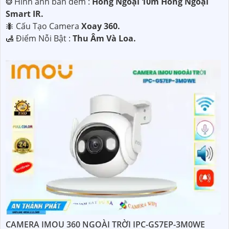
❂ Hình ảnh ban đêm :
Hồng Ngoại 10m Hồng Ngoại
Smart IR.
🐜 Cấu Tạo Camera
Xoay 360.
️🛃 Điểm Nỗi Bật :
Thu Âm Và Loa.
CAMERA IMOU 360 NGOÀI TRỜI IPC-GS7EP-3M0WE