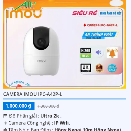
CAMERA IMOU IPC-A42P-L
1,000,000 ₫
1,300,000 ₫
🦉 Độ Phân giải :
Ultra 2k .
⚛️ Camera Công nghệ :
IP Wifi.
❃ Tầm Nhìn Ban Đêm :
Hồng Ngoại 10m Hồng Ngoại