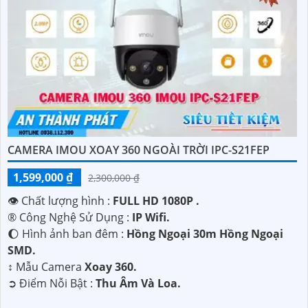
CAMERA IMOU XOAY 360 NGOÀI TRỜI IPC-S21FEP
1,599,000 ₫
2,300,000 ₫
👁 Chất lượng hình :
FULL HD 1080P .
®️ Công Nghệ Sử Dụng :
IP Wifi.
🌔 Hình ảnh ban đêm :
Hồng Ngoại 30m Hồng Ngoại
SMD.
↕️ Mẫu Camera
Xoay 360.
️➲ Điểm Nỗi Bật :
Thu Âm Và Loa.