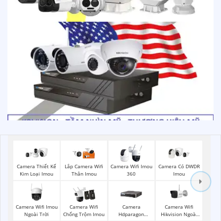
Camera Thiết Kế
Lắp Camera Wifi
Camera Wifi Imou
Camera Có DWDR
Kim Loại Imou
Thân Imou
360
Imou
Camera Wifi Imou
Camera Wifi
Camera Wifi
Camera
Ngoài Trời
Hikvision Ngoài
Chống Trộm Imou
Hdparagon