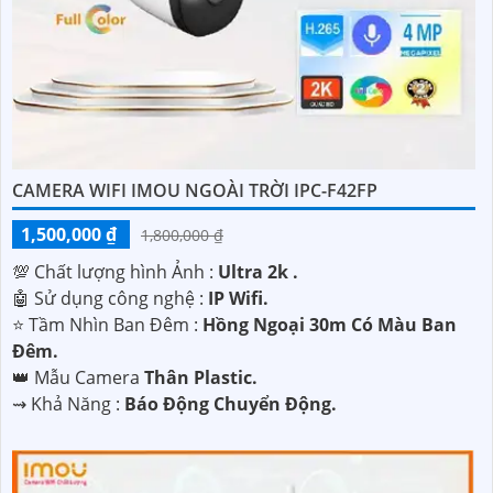
CAMERA WIFI IMOU NGOÀI TRỜI IPC-F42FP
1,500,000 ₫
1,800,000 ₫
💯 Chất lượng hình Ảnh :
Ultra 2k .
🤖️ Sử dụng công nghệ :
IP Wifi.
⭐ Tầm Nhìn Ban Đêm :
Hồng Ngoại 30m Có Màu Ban
Đêm.
👑 Mẫu Camera
Thân Plastic.
️⇝ Khả Năng :
Báo Động Chuyển Động.