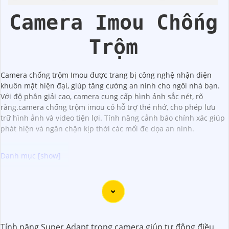
Trời
Starlight
Camera Imou Chống
Trộm
Camera chống trộm Imou được trang bị công nghệ nhận diện
khuôn mặt hiện đại, giúp tăng cường an ninh cho ngôi nhà bạn.
Với độ phân giải cao, camera cung cấp hình ảnh sắc nét, rõ
ràng.camera chống trộm imou có hỗ trợ thẻ nhớ, cho phép lưu
trữ hình ảnh và video tiện lợi. Tính năng cảnh báo chính xác giúp
phát hiện và ngăn chặn kịp thời các mối đe dọa an ninh.
Dưới đây là 5 lý do để bạn chọn lắp Camera Wifi Imou giá
rẻ:
🌙
1:
Giá cả phải chăng: Camera Wifi Imou cung cấp các
tính năng hiện đại như quan sát từ xa, báo động chuyển
Tính năng Super Adapt trong camera giúp tự động điều