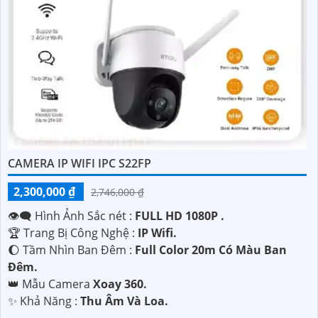
'
CAMERA IP WIFI IPC S22FP
2,300,000 ₫
2,746,000 ₫
👁️‍🗨 Hình Ảnh Sắc nét :
FULL HD 1080P .
🏆 Trang Bị Công Nghệ :
IP Wifi.
🌔 Tầm Nhìn Ban Đêm :
Full Color 20m Có Màu Ban
Đêm.
👑 Mẫu Camera
Xoay 360.
️✨ Khả Năng :
Thu Âm Và Loa.