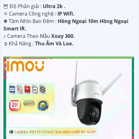
🦉 Độ Phân giải :
Ultra 2k .
⚛️ Camera Công nghệ :
IP Wifi.
❃ Tầm Nhìn Ban Đêm :
Hồng Ngoại 10m Hồng Ngoại
Smart IR.
↕️ Camera Theo Mẫu
Xoay 360.
️➲ Khả Năng :
Thu Âm Và Loa.