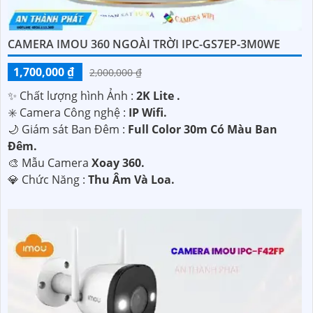
CAMERA IMOU 360 NGOÀI TRỜI IPC-GS7EP-3M0WE
1,700,000 ₫
2,000,000 ₫
✨ Chất lượng hình Ảnh :
2K Lite .
✳️ Camera Công nghệ :
IP Wifi.
🌙 Giám sát Ban Đêm :
Full Color 30m Có Màu Ban
Ðêm.
🎨 Mẫu Camera
Xoay 360.
️💎 Chức Năng :
Thu Âm Và Loa.