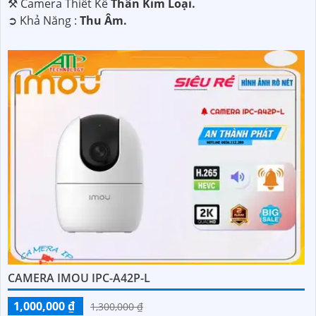
⚒ Camera Thiết Kế
Thân Kim Loại.
️➲ Khả Năng :
Thu Âm.
CAMERA IMOU IPC-A42P-L
1,000,000 ₫
1,300,000 ₫