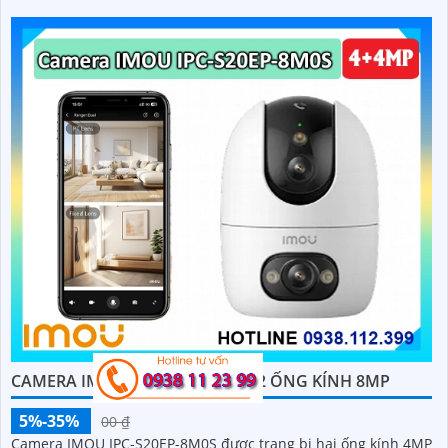
CAMERA IMOU IPC-S20EP-8M0S 2 ỐNG KÍNH 8MP
5%-35%
00 ₫
Camera IMOU IPC-S20EP-8M0S được trang bị hai ống kính 4MP