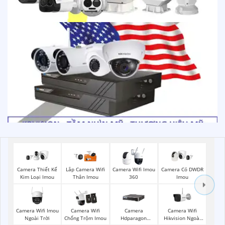
Camera Thiết Kế
Lắp Camera Wifi
Camera Wifi Imou
Camera Có DWDR
Kim Loại Imou
Thân Imou
360
Imou
Camera Wifi Imou
Camera Wifi
Camera Wifi
Camera
Ngoài Trời
Hikvision Ngoài
Chống Trộm Imou
Hdparagon