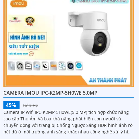
CAMERA IMOU IPC-K2MP-5H0WE 5.0MP
45%
Liên Hệ
Camera IP Wifi IPC-K2MP-5H0WE(5.0 MP) tích hợp chức năng
cao cấp Thu Âm Và Loa khả năng phát hiện con người và
chuyển động với trang bị Chống Ngược Sáng HDR hình ảnh rõ
nét dù ở môi trường ánh sáng khác nhau công nghệ xử lý hình
ảnh thiếu sáng có màu ban đêm mang lại hình ảnh sắc nét