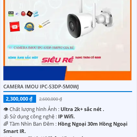
CAMERA IMOU IPC-S3DP-5M0WJ
2,300,000 ₫
2,600,000 ₫
👁 Chất lượng hình Ảnh :
Ultra 2k+ sắc nét .
🕉️ Sử dụng công nghệ :
IP Wifi.
🌈 Tầm Nhìn Ban Đêm :
Hồng Ngoại 30m Hồng Ngoại
Smart IR.