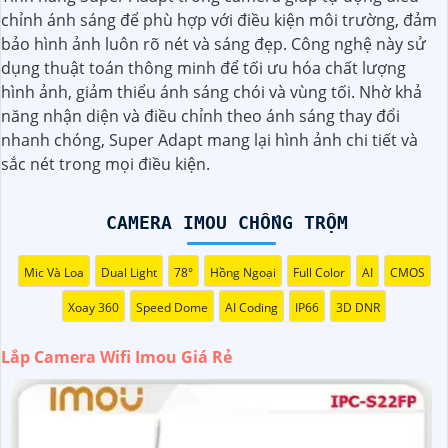
động, và chất lượng hình ảnh tốt mà vẫn có mức giá hấp
chỉnh ánh sáng để phù hợp với điều kiện môi trường, đảm
dẫn.
bảo hình ảnh luôn rõ nét và sáng đẹp. Công nghệ này sử
➲
2:
Dễ dàng lắp đặt: Camera Imou được thiết kế dễ dàng
dụng thuật toán thông minh để tối ưu hóa chất lượng
lắp đặt, bạn có thể tự cài đặt và sử dụng mà không cần
hình ảnh, giảm thiểu ánh sáng chói và vùng tối. Nhờ khả
phải thuê dịch vụ chuyên nghiệp.
năng nhận diện và điều chỉnh theo ánh sáng thay đổi
💬
3:
Độ tin cậy cao: Sản phẩm của Imou được sản xuất bởi
nhanh chóng, Super Adapt mang lại hình ảnh chi tiết và
một trong những công ty hàng đầu trong lĩnh vực an ninh
sắc nét trong mọi điều kiện.
và giám sát, vì vậy bạn có thể tin tưởng vào chất lượng của
sản phẩm.
🏘
4:
Tích hợp công nghệ mới: Camera Wifi Imou thường
CAMERA IMOU CHỐNG TRỘM
được tích hợp các công nghệ mới như trí tuệ nhân tạo,
cảm biến chuyển động thông minh giúp tăng cường tính
Mic Và Loa
Dual Light
78°
Hồng Ngoại
Full Color
AI
CMOS
năng bảo mật.
Xoay 360
Speed Dome
AI Coding
IP66
3D DNR
🌐
5:
Hỗ trợ dịch vụ sau bán hàng: Imou cung cấp dịch vụ
hỗ trợ khách hàng tốt sau khi mua sản phẩm, bảo đảm
Lắp Camera Wifi Imou Giá Rẻ
rằng bạn sẽ có sự trợ giúp nhanh chóng khi cần thiết.
Hy vọng những thông tin trên giúp bạn tìm được lựa chọn
hoàn hảo cho Camera Wifi Imou giá rẻ.