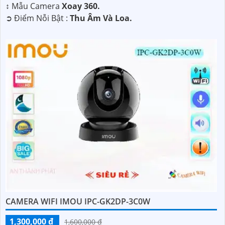
↕️ Mẫu Camera
Xoay 360.
️➲ Điểm Nỗi Bật :
Thu Âm Và Loa.
CAMERA WIFI IMOU IPC-GK2DP-3C0W
1,300,000 ₫
1,600,000 ₫