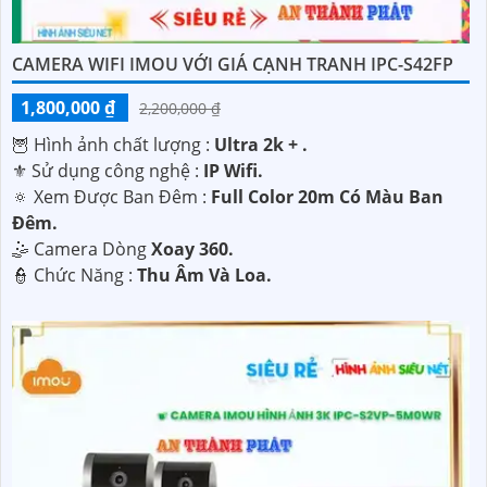
CAMERA WIFI IMOU VỚI GIÁ CẠNH TRANH IPC-S42FP
1,800,000 ₫
2,200,000 ₫
🦉 Hình ảnh chất lượng :
Ultra 2k + .
⚜️ Sử dụng công nghệ :
IP Wifi.
🔅 Xem Được Ban Đêm :
Full Color 20m Có Màu Ban
Ðêm.
🤹 Camera Dòng
Xoay 360.
️👮 Chức Năng :
Thu Âm Và Loa.