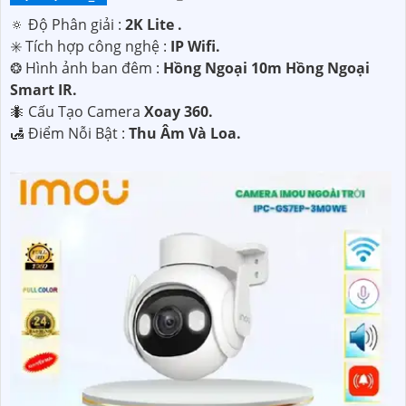
🔅 Độ Phân giải :
2K Lite .
✳️ Tích hợp công nghệ :
IP Wifi.
❂ Hình ảnh ban đêm :
Hồng Ngoại 10m Hồng Ngoại
Smart IR.
🐜 Cấu Tạo Camera
Xoay 360.
️🛃 Điểm Nỗi Bật :
Thu Âm Và Loa.