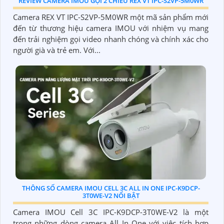
REVIEW CAMERA IMOU GỌI 2 CHIỀU REX VT IPC-S2VP-5M0WR
Camera REX VT IPC-S2VP-5M0WR một mã sản phẩm mới
đến từ thương hiệu camera IMOU với nhiệm vụ mang
đến trải nghiệm gọi video nhanh chóng và chính xác cho
người già và trẻ em. Với...
THÔNG SỐ CAMERA IMOU CELL 3C ALL IN ONE IPC-K9DCP-
3T0WE-V2 NỔI BẬT
Camera IMOU Cell 3C IPC-K9DCP-3T0WE-V2 là một
trong những dòng camera All In One với việc tích hợp