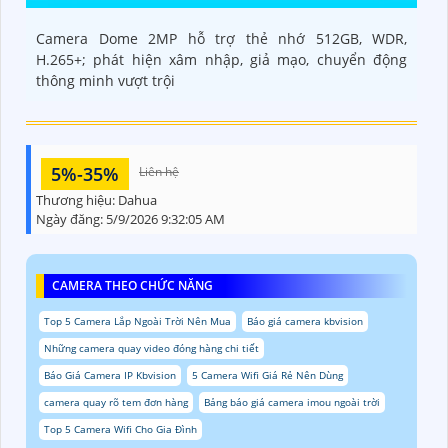
Camera Dome 2MP hỗ trợ thẻ nhớ 512GB, WDR,
H.265+; phát hiện xâm nhập, giả mạo, chuyển động
thông minh vượt trội
5%-35%
Liên hệ
Thương hiệu:
Dahua
Ngày đăng:
5/9/2026 9:32:05 AM
CAMERA THEO CHỨC NĂNG
Top 5 Camera Lắp Ngoài Trời Nên Mua
Báo giá camera kbvision
Những camera quay video đóng hàng chi tiết
Báo Giá Camera IP Kbvision
5 Camera Wifi Giá Rẻ Nên Dùng
camera quay rõ tem đơn hàng
Bảng báo giá camera imou ngoài trời
Top 5 Camera Wifi Cho Gia Đình