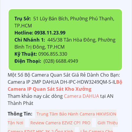
Trụ Sở:
51 Lũy Bán Bích, Phường Phú Thạnh,
TP.HCM
Hotline: 0938.11.23.99
Chi Nhánh 1:
445/38 Tân Hòa Đông, Phường
Bình Trị Đông, TP.HCM
Kỹ Thuật:
0906.855.330
Điện Thoại:
(028) 6688.4949
Một Số Bộ Camera Quan Sát Giá Rẻ Dành Cho Bạn:
Camera IP 2MP DAHUA DH-IPC-HDW3249QM-S-IL
Bộ
Camera IP Quan Sát Sát Kho Xưởng
Tham khảo nay các dòng
Camera DAHUA
tại AN
Thành Phát
Thông Tin:
Trung Tâm Bảo Hành Camera HIKVISION
Tận Nơi
Review Camera EZVIZ CP1 PRO
Giới Thiệu
Camera EZVIZ H9C 3K 2 Ống Kính
Lắp Camera Cho