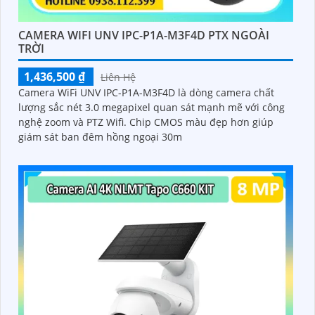
CAMERA WIFI UNV IPC-P1A-M3F4D PTX NGOÀI
TRỜI
1,436,500 ₫
Liên Hệ
Camera WiFi UNV IPC-P1A-M3F4D là dòng camera chất
lượng sắc nét 3.0 megapixel quan sát mạnh mẽ với công
nghệ zoom và PTZ Wifi. Chip CMOS màu đẹp hơn giúp
giám sát ban đêm hồng ngoại 30m