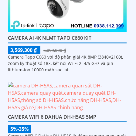
CAMERA AI 4K NLMT TAPO C660 KIT
3,569,300 ₫
5,099,000 ₫
Camera Tapo C660 với độ phân giải 4K 8MP (3840×2160),
zoom kỹ thuật số 18×, kết nối Wi-Fi 2. 4/5 GHz và pin
lithium-ion 10000 mAh sạc lại
CAMERA WIFI 6 DAHUA DH-H5AS 5MP
5%-35%
Camera WiFi 6 DaHua DH-H5AS là dòng camera quay quét