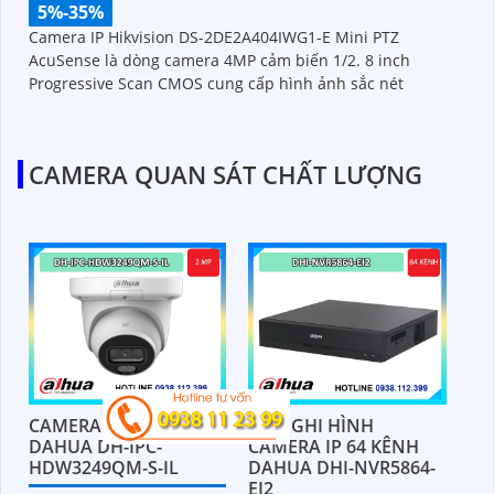
5%-35%
Camera IP Hikvision DS-2DE2A404IWG1-E Mini PTZ
AcuSense là dòng camera 4MP cảm biến 1/2. 8 inch
Progressive Scan CMOS cung cấp hình ảnh sắc nét
CAMERA QUAN SÁT CHẤT LƯỢNG
CAMERA IP 2MP
ĐẦU GHI HÌNH
DAHUA DH-IPC-
CAMERA IP 64 KÊNH
HDW3249QM-S-IL
DAHUA DHI-NVR5864-
EI2