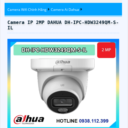
Camera Wifi Chính Hãng
Camera Ai Dahua
Camera IP 2MP DAHUA DH-IPC-HDW3249QM-S-
IL