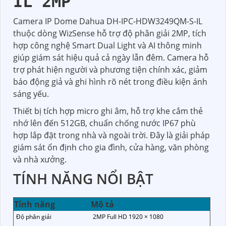
IL 2MP
Camera IP Dome Dahua DH-IPC-HDW3249QM-S-IL
thuộc dòng WizSense hỗ trợ độ phân giải 2MP, tích
hợp công nghệ Smart Dual Light và AI thông minh
giúp giám sát hiệu quả cả ngày lẫn đêm. Camera hỗ
trợ phát hiện người và phương tiện chính xác, giảm
báo động giả và ghi hình rõ nét trong điều kiện ánh
sáng yếu.
Thiết bị tích hợp micro ghi âm, hỗ trợ khe cắm thẻ
nhớ lên đến 512GB, chuẩn chống nước IP67 phù
hợp lắp đặt trong nhà và ngoài trời. Đây là giải pháp
giám sát ổn định cho gia đình, cửa hàng, văn phòng
và nhà xưởng.
TÍNH NĂNG NỔI BẬT
Tính năng
Mô tả
Độ phân giải
2MP Full HD 1920 × 1080