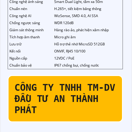
Công nghệ ánh sáng
Smart Dual Light, tầm xa 50m
Chuẩn nén
H.265+, tiết kiệm băng thông
Công nghệ AI
WizSense, SMD 4.0, AI SSA
Chống ngược sáng
WDR 120dB
Giám sát thông minh
Hàng rào ảo, phát hiện xâm nhập
Tích hợp âm thanh
Micro ghi âm
Lưu trữ
Hỗ trợ thẻ nhớ MicroSD 512GB
Kết nối
ONVIF, RJ45 10/100
Nguồn cấp
12VDC / PoE
Chuẩn bảo vệ
IP67 chống bụi, chống nước
CÔNG TY TNHH TM-DV
ĐẦU TƯ AN THÀNH
PHÁT