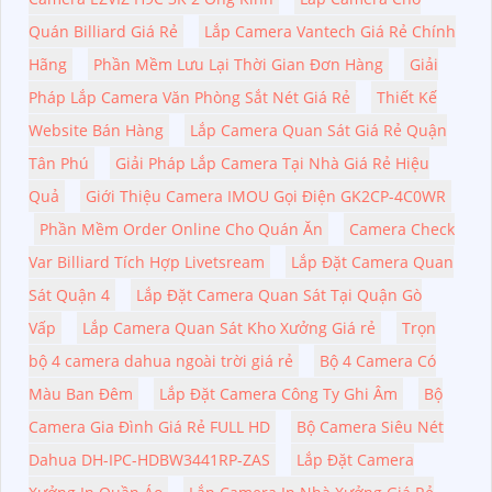
Quán Billiard Giá Rẻ
Lắp Camera Vantech Giá Rẻ Chính
Hãng
Phần Mềm Lưu Lại Thời Gian Đơn Hàng
Giải
Pháp Lắp Camera Văn Phòng Sắt Nét Giá Rẻ
Thiết Kế
Website Bán Hàng
Lắp Camera Quan Sát Giá Rẻ Quận
Tân Phú
Giải Pháp Lắp Camera Tại Nhà Giá Rẻ Hiệu
Quả
Giới Thiệu Camera IMOU Gọi Điện GK2CP-4C0WR
Phần Mềm Order Online Cho Quán Ăn
Camera Check
Var Billiard Tích Hợp Livetsream
Lắp Đặt Camera Quan
Sát Quận 4
Lắp Đặt Camera Quan Sát Tại Quận Gò
Vấp
Lắp Camera Quan Sát Kho Xưởng Giá rẻ
Trọn
bộ 4 camera dahua ngoài trời giá rẻ
Bộ 4 Camera Có
Màu Ban Đêm
Lắp Đặt Camera Công Ty Ghi Âm
Bộ
Camera Gia Đình Giá Rẻ FULL HD
Bộ Camera Siêu Nét
Dahua DH-IPC-HDBW3441RP-ZAS
Lắp Đặt Camera