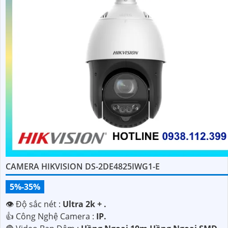
CAMERA HIKVISION DS-2DE4825IWG1-E
5%-35%
👁 Độ sắc nét :
Ultra 2k + .
👍 Công Nghệ Camera :
IP.