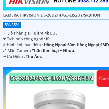
CAMERA HIKVISION DS-2CD2T47G3-LIS2UY/SRBHUN
5%-35%
🔅 Độ Phân giải :
Ultra 4k 👍🏾 .
⚜️ Tích hợp công nghệ :
IP.
❈ Hình ảnh ban đêm :
Hồng Ngoại 60m Hồng Ngoại SMD
🎨 Mẫu Camera
Thân Kim loại + Nhựa.
️⇝ Ưu Điểm :
Thu Âm.