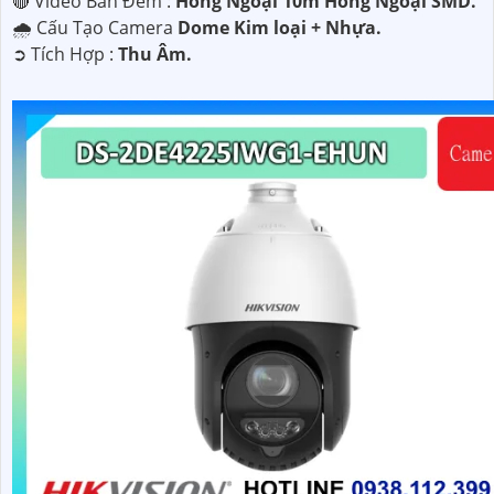
🔴 Video Ban Đêm :
Hồng Ngoại 10m Hồng Ngoại SMD.
🌧️ Cấu Tạo Camera
Dome Kim loại + Nhựa.
️➲ Tích Hợp :
Thu Âm.