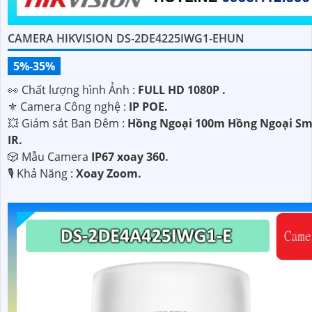
CAMERA HIKVISION DS-2DE4225IWG1-EHUN
5%-35%
️👀 Chất lượng hình Ảnh :
FULL HD 1080P .
⚜️ Camera Công nghệ :
IP POE.
💥 Giám sát Ban Đêm :
Hồng Ngoại 100m Hồng Ngoại Sm
IR.
🎲 Mẫu Camera
IP67 xoay 360.
️🎙 Khả Năng :
Xoay Zoom.