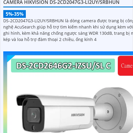
CAMERA HIKVISION DS-2CD2047G3-LI2UY/SRBHUN
5%-35%
DS-2CD2047G3-LI2UY/SRBHUN là dòng camera được trang bị côn
nghệ AcuSearch giúp hỗ trợ tìm kiếm nhanh khi sử dụng kèm vớ
ghi hình, kèm khả năng chống ngược sáng WDR 130dB, trang bị 
kép và loa hỗ trợ đàm thoại 2 chiều, ống kính 4