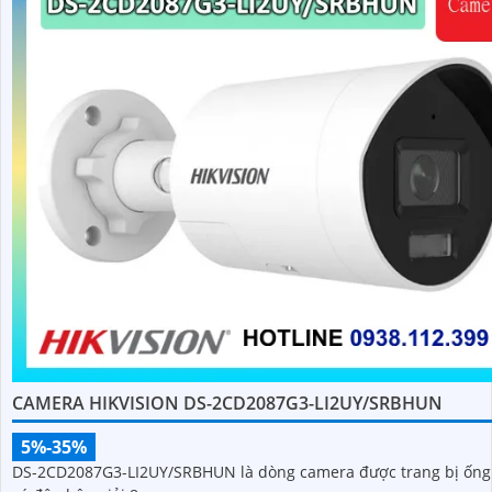
CAMERA HIKVISION DS-2CD2087G3-LI2UY/SRBHUN
5%-35%
DS-2CD2087G3-LI2UY/SRBHUN là dòng camera được trang bị ống