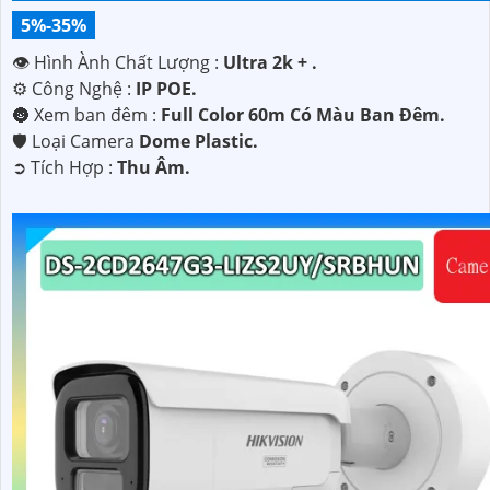
5%-35%
👁 Hình Ành Chất Lượng :
Ultra 2k + .
⚙ Công Nghệ :
IP POE.
🌚 Xem ban đêm :
Full Color 60m Có Màu Ban Ðêm.
🛡 Loại Camera
Dome Plastic.
️➲ Tích Hợp :
Thu Âm.