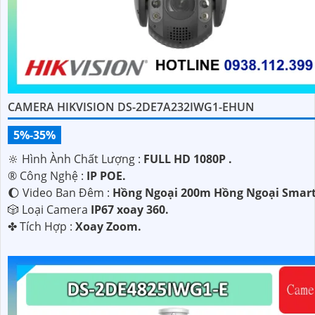
CAMERA HIKVISION DS-2DE7A232IWG1-EHUN
5%-35%
'
🔆 Hình Ành Chất Lượng :
FULL HD 1080P .
®️ Công Nghệ :
IP POE.
🌔 Video Ban Đêm :
Hồng Ngoại 200m Hồng Ngoại Smart
🎲 Loại Camera
IP67 xoay 360.
️✤ Tích Hợp :
Xoay Zoom.