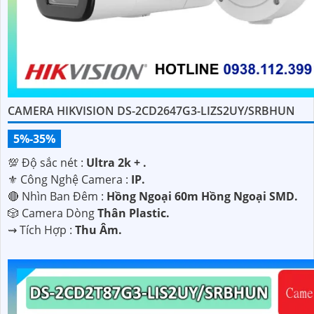
CAMERA HIKVISION DS-2CD2647G3-LIZS2UY/SRBHUN
5%-35%
💯 Độ sắc nét :
Ultra 2k + .
⚜️ Công Nghệ Camera :
IP.
🔴 Nhìn Ban Đêm :
Hồng Ngoại 60m Hồng Ngoại SMD.
🎲 Camera Dòng
Thân Plastic.
️⇝ Tích Hợp :
Thu Âm.