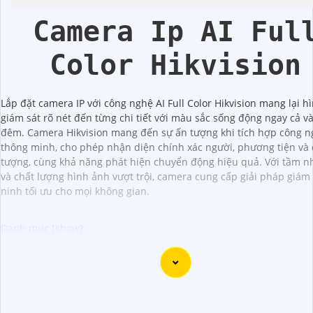
Camera Ip AI Ful
Color Hikvision
Lắp đặt camera IP với công nghệ AI Full Color Hikvision mang lại h
giám sát rõ nét đến từng chi tiết với màu sắc sống động ngay cả v
đêm. Camera Hikvision mang đến sự ấn tượng khi tích hợp công n
thông minh, cho phép nhận diện chính xác người, phương tiện và 
tượng, cùng khả năng phát hiện chuyển động hiệu quả. Với tầm n
và chất lượng hình ảnh vượt trội, camera cung cấp giải pháp giám 
ninh tối ưu cho mọi không gian.
Dĩ nhiên, dưới đây là một mẫu văn bản giới thiệu dành cho
lắp đặt camera Hikvision giá rẻ và chuyên nghiệp: