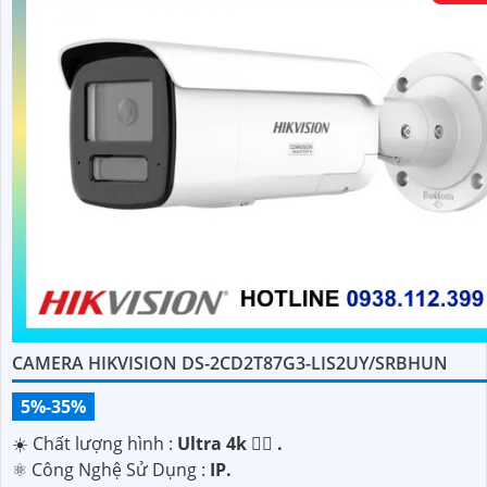
CAMERA HIKVISION DS-2CD2T87G3-LIS2UY/SRBHUN
5%-35%
☀️ Chất lượng hình :
Ultra 4k 👍🏾 .
⚛️ Công Nghệ Sử Dụng :
IP.