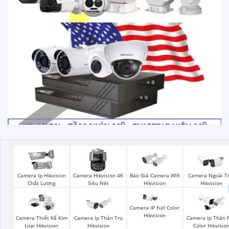
Báo Giá Camera Wifi
Camera Ip Hikvision
Camera Hikvision 4K
Camera Ngoài Tr
Hikvision
Chất Lượng
Siêu Nét
Hikvision
Camera IP Full Color
Hikvision
Camera Thiết Kế Kim
Camera Ip Thân Trụ
Camera Ip Thân F
Loại Hikvision
Hikvision
Color Hikvisio