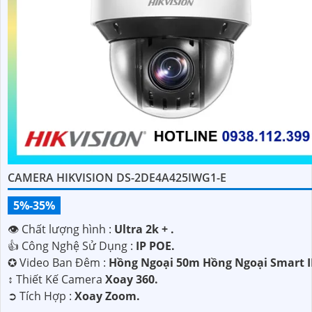
CAMERA HIKVISION DS-2DE4A425IWG1-E
5%-35%
👁 Chất lượng hình :
Ultra 2k + .
👍 Công Nghệ Sử Dụng :
IP POE.
✪ Video Ban Đêm :
Hồng Ngoại 50m Hồng Ngoại Smart I
↕️ Thiết Kế Camera
Xoay 360.
️➲ Tích Hợp :
Xoay Zoom.