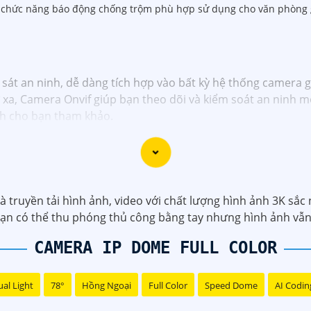
i chức năng báo động chống trộm phù hợp sử dụng cho văn phòng 
 sát an ninh, dễ dàng tích hợp vào bất kỳ hệ thống camera 
 xa, Camera Onvif giúp bạn theo dõi và kiểm soát an ninh mọ
h cho bạn tham khảo.
 truyền tải hình ảnh, video với chất lượng hình ảnh 3K sắc n
bạn có thể thu phóng thủ công bằng tay nhưng hình ảnh vẫn
CAMERA IP DOME FULL COLOR
al Light
78°
Hồng Ngoại
Full Color
Speed Dome
AI Codin