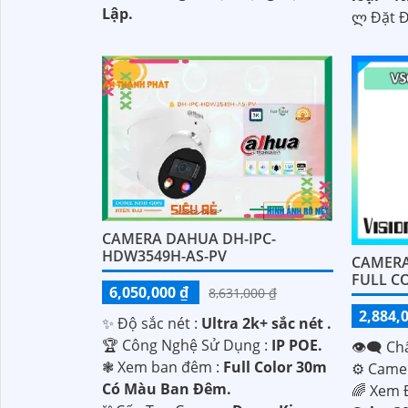
Lập.
️ლ Đặt 
'
CAMERA DAHUA DH-IPC-
HDW3549H-AS-PV
CAMERA
FULL C
6,050,000 ₫
8,631,000 ₫
2,884,
✨ Độ sắc nét :
Ultra 2k+ sắc nét .
🏆 Công Nghệ Sử Dụng :
IP POE.
👁️‍🗨 C
❃ Xem ban đêm :
Full Color 30m
⚙ Camer
Có Màu Ban Đêm.
🌈 Xem 