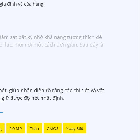
gia đình và cửa hàng
giám sát bất kỳ nhờ khả năng tương thích dễ
i lúc, mọi nơi một cách đơn giản. Sau đây là
ét, giúp nhận diện rõ ràng các chi tiết và vật
 giữ được độ nét nhất định.
g
2.0 MP
Thân
CMOS
Xoay 360