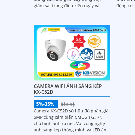
động còi
giám sát trong điều kiện ngày và
giải 5.0M
đêm. Với độ phân giải 5
trữ nhờ 
CAMERA WIFI ÁNH SÁNG KÉP
KX-C52D
5%-35%
liên hệ
Camera KX-C52D sở hữu độ phân giải
5MP cùng cảm biến CMOS 1/2. 7",
cho hình ảnh rõ nét. Với công nghệ
ánh sáng kép thông minh và LED ánh