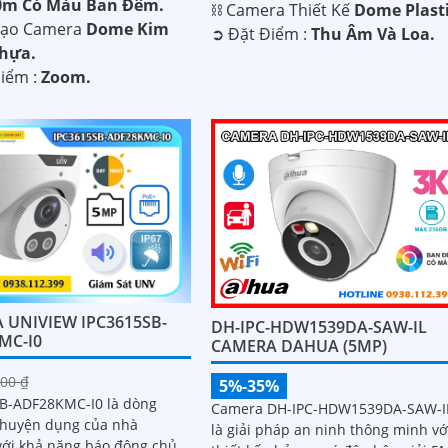
30m Có Màu Ban Ðêm.
⛓ Camera Thiết Kế
Dome Plasti
Tạo Camera
Dome Kim
️➲ Đặt Điểm :
Thu Âm Và Loa.
Nhựa.
Điểm :
Zoom.
 UNIVIEW IPC3615SB-
DH-IPC-HDW1539DA-SAW-IL
MC-I0
CAMERA DAHUA (5MP)
00 ₫
5%-35%
B-ADF28KMC-I0 là dòng
Camera DH-IPC-HDW1539DA-SAW-I
huyện dụng của nhà
là giải pháp an ninh thông minh vớ
với khả năng báo động chủ