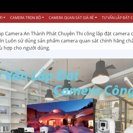
FI
CAMERA TRỌN BỘ
CAMERA QUAN SÁT GIÁ RẺ
TƯ VẤN LẮP ĐẶT 
ắp Camera An Thành Phát Chuyên Thi công lắp đặt camera 
 tín Luôn sử dủng sản phẩm camera quan sát chính hãng ch
hù hợp cho người dùng.