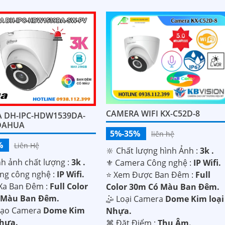
CAMERA WIFI KX-C52D-8
 DH-IPC-HDW1539DA-
DAHUA
5%-35%
liên hệ
%
Liên Hệ
🔆 Chất lượng hình Ảnh :
3k .
ình ảnh chất lượng :
3k .
⚜️ Camera Công nghệ :
IP Wifi.
ụng công nghệ :
IP Wifi.
⭐ Xem Được Ban Đêm :
Full
Xa Ban Đêm :
Full Color
Color 30m Có Màu Ban Ðêm.
 Màu Ban Ðêm.
🤹 Loại Camera
Dome Kim loại
Tạo Camera
Dome Kim
Nhựa.
Nhựa.
️⌘ Đặt Điểm :
Thu Âm.