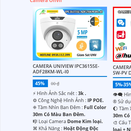
Camera Onvif
CAMERA UNIVIEW IPC3615SE-
CAMERA
ADF28KM-WL-I0
SW-PV 
45%
00 ₫
5%-35
️⚡ Hình Ảnh Sắc nét :
3k .
👁️‍🗨 H
⚙ Công Nghệ Hình Ảnh :
IP POE.
®️ Sử d
❈ Tầm Nhìn Ban Đêm :
Full Color
🌔 Tầm 
30m Có Màu Ban Ðêm.
30m Có
🎼️ Loại Camera
Dome Kim loại.
🎨 Cấu 
️⌘ Khả Năng :
Hoặt Động Độc
loại + 