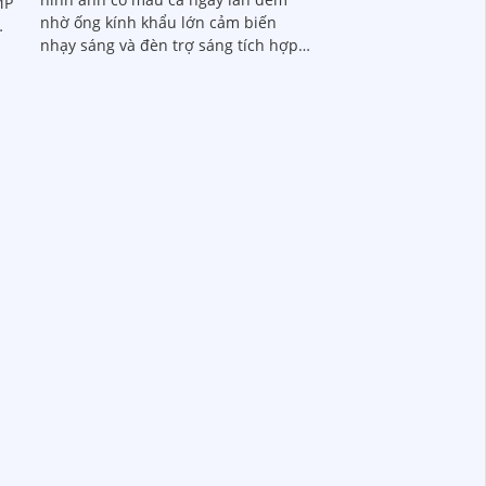
MP
nhờ ống kính khẩu lớn cảm biến
nhạy sáng và đèn trợ sáng tích hợp
mic thu âm chống phá hoại IK10
chống nước IP67 AI phân tích người
xe nhận diện sự kiện xâm nhập vượt
hẻ
ranh hỗ trợ lưu trữ microSD 256GB