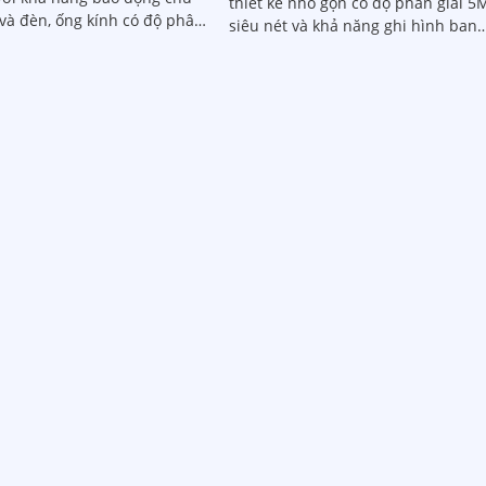
thiết kế nhỏ gọn có độ phân giải 5
 và đèn, ống kính có độ phân
siêu nét và khả năng ghi hình ban
P, tiết kiệm băng thông lưu
đêm rõ ràng nhờ công nghệ hồng
chuẩn nén Ultra265/H
ngoại Full Color 30m. Camera tích
hợp micro thu âm, phát hiện chính
xác người và phương tiện, hỗ trợ t
nhớ lên đến 256GB, đảm bảo ghi
hình liên tục và hiệu quả