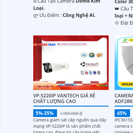
⛓ Cấu Tạo Camera
Dome Kim
Color 
Loại.
👑 Cấu 
️ლ Ưu Điểm :
Công Nghệ AI.
loại + 
️💠 Đặt 
CAMERA
VP-5220IP VANTECH GIÁ RẺ
ADF28K
CHẤT LƯỢNG CAO
45%
5%-35%
1,980,000 ₫
IPC3615S
Camera giám sát cấp nguồn qua dây
camera c
mạng VP-5220IP là sản phẩm chất
Uniview 
lượng cao, đáng tin cậy trong việc