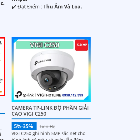
c.
️✔️ Đặt Điểm :
Thu Âm Và Loa.
CAMERA TP-LINK ĐỘ PHÂN GIẢI
CAO VIGI C250
5%-35%
Liên Hệ
L
VIGI C250 ghi hình 5MP sắc nét cho
i
hình ảnh có màu cả ngày lẫn đêm