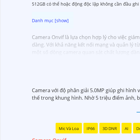
512GB có thể hoặc động độc lập không cần đầu gh
Camera Onvif là lựa chọn hợp lý cho việc giám
dàng. Với khả năng kết nối mạng và quản lý từ
một số dòng camera quan sát chất lượng dàn
Camera với độ phân giải 5.0MP giúp ghi hình và
thể trong khung hình. Nhờ 5 triệu điểm ảnh, 
Mic Và Loa
IP66
3D DNR
AI
Du