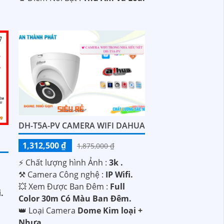
DH-T5A-PV CAMERA WIFI DAHUA
1,312,500 ₫
1,875,000 ₫
️⚡ Chất lượng hình Ảnh :
3k .
⚒ Camera Công nghệ :
IP Wifi.
💥 Xem Được Ban Đêm :
Full
i.
Color 30m Có Màu Ban Ðêm.
👑 Loại Camera
Dome Kim loại +
Nhựa.