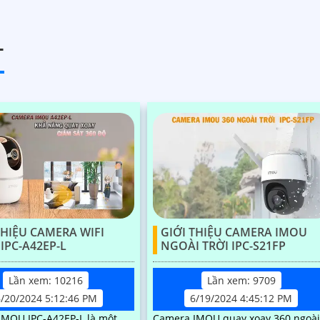
T
THIỆU CAMERA WIFI
GIỚI THIỆU CAMERA IMOU
IPC-A42EP-L
NGOÀI TRỜI IPC-S21FP
Lần xem: 10216
Lần xem: 9709
6/20/2024 5:12:46 PM
6/19/2024 4:45:12 PM
IMOU IPC-A42EP-L là một
Camera IMOU quay xoay 360 ngoà