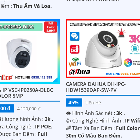
Điểm :
Thu Âm Và Loa.
CAMERA DAHUA DH-IPC-
 IP VSC-IP0250A-DLBC
HDW1539DAP-SW-PV
OLOR 5MP
45%
Liên Hệ
000 ₫
4,120,000 ₫
👁 Hình Ảnh Sắc nét :
3k .
hất lượng hình Ảnh :
3k .
👍 Công Nghệ Hình Ảnh :
IP Wif
a Công nghệ :
IP POE.
🌈 Tầm Xa Ban Đêm :
Full Color
Được Ban Đêm :
Full
30m Có Màu Ban Ðêm.