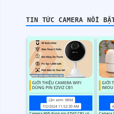
sáng ấm tầm xa 30m, thiết bị giúp
ghi...
TIN TỨC CAMERA NỔI BẬ
GIỚI THIỆU CAMERA WIFI
GIỚI 
DÙNG PIN EZVIZ CB1
IMOU 
Lần xem: 9894
7/2/2024 11:52:30 AM
Camera Wifi dùng pin EZVIZ CB1 có
Camera 