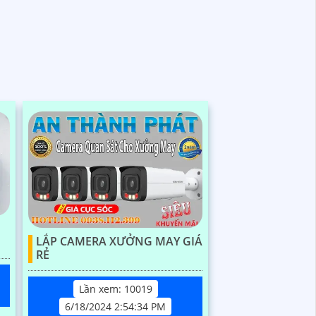
LẮP CAMERA XƯỞNG MAY GIÁ
RẺ
Lần xem: 10019
6/18/2024 2:54:34 PM
i