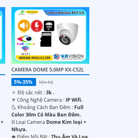
CAMERA DOME 5.0MP KX-C52L
5%-35%
liên hệ
🔅 Độ sắc nét :
3k .
⚜️ Công Nghệ Camera :
IP Wifi.
🌜 Khoảng Cách Ban Đêm :
Full
Color 30m Có Màu Ban Ðêm.
 +
⛓ Loại Camera
Dome Kim loại +
Nhựa.
️♚ Điểm Nỗi Bật :
Thu Âm Và Loa.