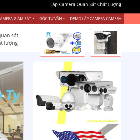
Lắp Camera Quan Sát Chất Lượng
CAMERA GIÁM SÁT
GÓC TƯ VẤN
DEMO LẮP CAMERA CAMERA
quan sát
ất lượng