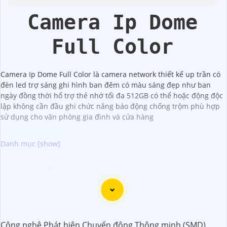
Camera Ip Dome
Full Color
Camera Ip Dome Full Color là camera network thiết kế up trần có
đèn led trợ sáng ghi hình ban đêm có màu sáng đẹp như ban
ngày đồng thời hổ trợ thẻ nhớ tối đa 512GB có thể hoặc động độc
lập không cần đầu ghi chức năng báo động chống trộm phù hợp
sử dụng cho văn phòng gia đình và cửa hàng
Camera Onvif là lựa chọn hợp lý cho việc giám sát an ninh,
dễ dàng tích hợp vào bất kỳ hệ thống camera giám sát bất
kỳ nhờ khả năng tương thích dễ dàng. Với khả năng kết nối
mạng và quản lý từ xa, Camera Onvif giúp bạn theo dõi và
kiểm soát an ninh mọi lúc, mọi nơi một cách đơn giản. Sau
Công nghệ Phát hiện Chuyển động Thông minh (SMD)