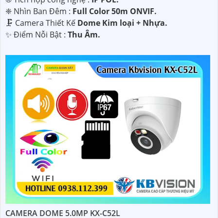
❈ Nhìn Ban Đêm :
Full Color 50m ONVIF.
🗜️ Camera Thiết Kế
Dome Kim loại + Nhựa.
️✨ Điểm Nỗi Bật :
Thu Âm.
CAMERA DOME 5.0MP KX-C52L