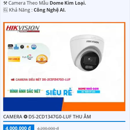
⚒ Camera Theo Mẫu
Dome Kim Loại.
️🆑 Khả Năng :
Công Nghệ AI.
CAMERA ❂ DS-2CD1347G0-LUF THU ÂM
4,000,000 ₫
4,200,000 ₫