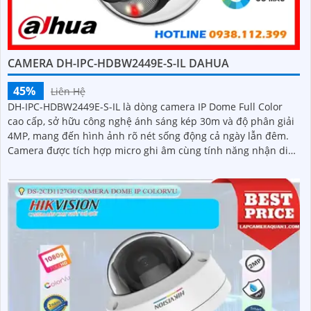
CAMERA DH-IPC-HDBW2449E-S-IL DAHUA
45%
Liên Hệ
DH-IPC-HDBW2449E-S-IL là dòng camera IP Dome Full Color
cao cấp, sở hữu công nghệ ánh sáng kép 30m và độ phân giải
4MP, mang đến hình ảnh rõ nét sống động cả ngày lẫn đêm.
Camera được tích hợp micro ghi âm cùng tính năng nhận diện
người và phương tiện, giúp giám sát an ninh hiệu quả