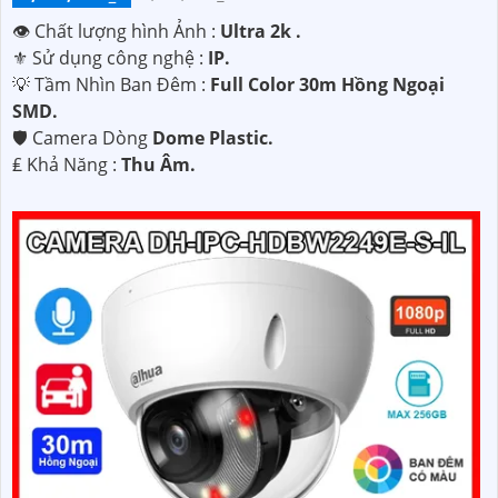
👁 Chất lượng hình Ảnh :
Ultra 2k .
⚜️ Sử dụng công nghệ :
IP.
💡 Tầm Nhìn Ban Đêm :
Full Color 30m Hồng Ngoại
SMD.
🛡 Camera Dòng
Dome Plastic.
️₤ Khả Năng :
Thu Âm.