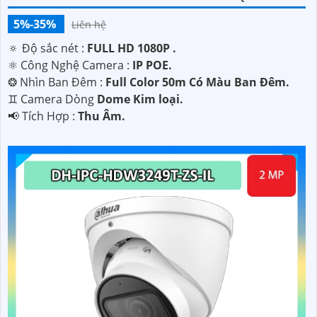
5%-35%
Liên hệ
🔅 Độ sắc nét :
FULL HD 1080P .
⚛️ Công Nghệ Camera :
IP POE.
❂ Nhìn Ban Đêm :
Full Color 50m Có Màu Ban Ðêm.
♊ Camera Dòng
Dome Kim loại.
️📢 Tích Hợp :
Thu Âm.