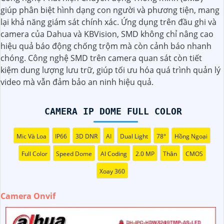
đây là một số dòng camera quan sát chất lượng dành cho
giúp phân biệt hình dạng con người và phương tiện, mang
bạn tham khảo.
lại khả năng giám sát chính xác. Ứng dụng trên đầu ghi và
camera của Dahua và KBVision, SMD không chỉ nâng cao
hiệu quả báo động chống trộm mà còn cảnh báo nhanh
chóng. Công nghệ SMD trên camera quan sát còn tiết
kiệm dung lượng lưu trữ, giúp tối ưu hóa quá trình quản lý
video mà vẫn đảm bảo an ninh hiệu quả.
CAMERA IP DOME FULL COLOR
Mic Và Loa
IP66
3D DNR
AI
Dual Light
78°
Hồng Ngoại
Full Color
Speed Dome
AI Coding
2.0 MP
Thân
CMOS
Xoay 360
'
Camera Onvif