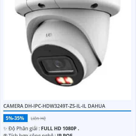
CAMERA DH-IPC-HDW3249T-ZS-IL-IL DAHUA
5%-35%
Liên Hệ
✨ Độ Phân giải :
FULL HD 1080P .
®️ Tích hợp công nghệ :
IP POE.