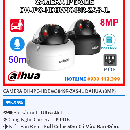
CAMERA DH-IPC-HDBW3849R-ZAS-IL DAHUA (8MP)
5%-35%
👁️‍🗨 Độ sắc nét :
Ultra 4k 👍🏾 .
⚙ Công Nghệ Camera :
IP POE.
🔴 Nhìn Ban Đêm :
Full Color 50m Có Màu Ban Ðêm.