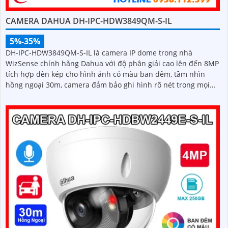
CAMERA DAHUA DH-IPC-HDW3849QM-S-IL
5%-35%
DH-IPC-HDW3849QM-S-IL là camera IP dome trong nhà
WizSense chính hãng Dahua với độ phân giải cao lên đến 8MP
tích hợp đèn kép cho hình ảnh có màu ban đêm, tầm nhìn
hồng ngoại 30m, camera đảm bảo ghi hình rõ nét trong mọi
điều kiện ánh sáng. Hỗ trợ khe thẻ nhớ lên đến 512GB, tích
hợp micro ghi âm, chuẩn POE và khả năng nhận diện chính
xác người và phương tiện giám sát an ninh tốt