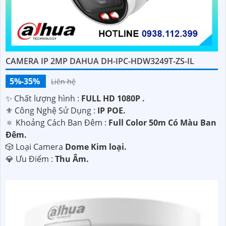
CAMERA IP 2MP DAHUA DH-IPC-HDW3249T-ZS-IL
5%-35%
Liên hệ
✨ Chất lượng hình :
FULL HD 1080P .
⚜️ Công Nghệ Sử Dụng :
IP POE.
🔅 Khoảng Cách Ban Đêm :
Full Color 50m Có Màu Ban
Ðêm.
🎲 Loại Camera
Dome Kim loại.
️💎 Ưu Điểm :
Thu Âm.