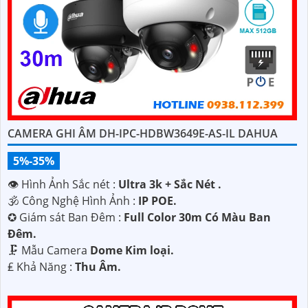
CAMERA GHI ÂM DH-IPC-HDBW3649E-AS-IL DAHUA
5%-35%
👁 Hình Ảnh Sắc nét :
Ultra 3k + Sắc Nét .
🕉️ Công Nghệ Hình Ảnh :
IP POE.
✪ Giám sát Ban Đêm :
Full Color 30m Có Màu Ban
Ðêm.
🗜️ Mẫu Camera
Dome Kim loại.
️₤ Khả Năng :
Thu Âm.