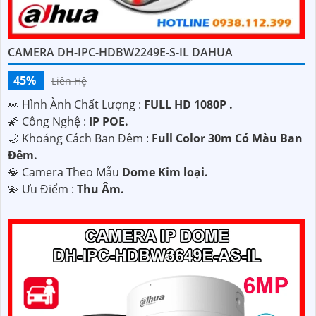
CAMERA DH-IPC-HDBW2249E-S-IL DAHUA
45%
Liên Hệ
️👀 Hình Ành Chất Lượng :
FULL HD 1080P .
🌠 Công Nghệ :
IP POE.
🌙 Khoảng Cách Ban Đêm :
Full Color 30m Có Màu Ban
Ðêm.
💎 Camera Theo Mẫu
Dome Kim loại.
️💫 Ưu Điểm :
Thu Âm.