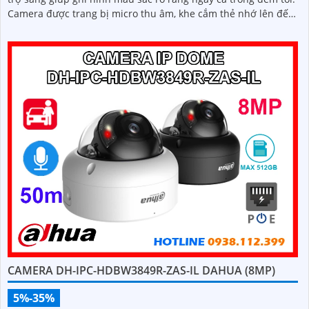
Camera được trang bị micro thu âm, khe cắm thẻ nhớ lên đến
512GB và công nghệ AI thông minh nhận diện chính xác người
và phương tiện nâng cao hiệu quả giám sát
CAMERA DH-IPC-HDBW3849R-ZAS-IL DAHUA (8MP)
5%-35%