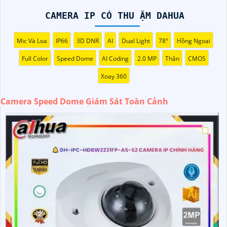
như bệnh viện, trường học, công ty, hay công trình xây
CAMERA IP CÓ THU ẬM DAHUA
dựng. Với khả năng quét góc nhìn lên đến 360 độ và zoom
quang học mạnh mẽ, bạn có thể dễ dàng giám sát toàn bộ
Mic Và Loa
IP66
3D DNR
AI
Dual Light
78°
Hồng Ngoại
khu vực một cách chi tiết và chính xác. Camera còn tích
hợp nhiều tính năng thông minh như nhận diện khuôn
Full Color
Speed Dome
AI Coding
2.0 MP
Thân
CMOS
mặt, cảnh báo chuyển động và ghi hình chất lượng cao,
Xoay 360
giúp bạn bảo vệ tài sản và người thân một cách hiệu quả.
Với thiết kế chắc chắn và khả năng hoạt động ổn định,
Camera Speed Dome Giám Sát Toàn Cảnh
Camera Speed Dome Giám Sát Toàn Cảnh đáng để bạn
cân nhắc khi cần một giải pháp an ninh đáng tin cậy.