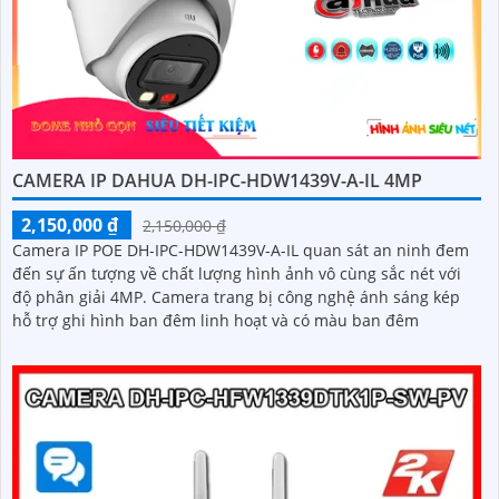
CAMERA IP DAHUA DH-IPC-HDW1439V-A-IL 4MP
2,150,000 ₫
2,150,000 ₫
Camera IP POE DH-IPC-HDW1439V-A-IL quan sát an ninh đem
đến sự ấn tượng về chất lượng hình ảnh vô cùng sắc nét với
độ phân giải 4MP. Camera trang bị công nghệ ánh sáng kép
hỗ trợ ghi hình ban đêm linh hoạt và có màu ban đêm