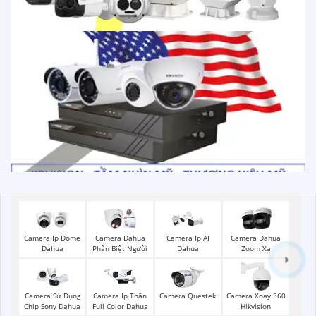
Camera Ip Dome
Camera Dahua
Camera Ip AI
Camera Dahua
Dahua
Phân Biệt Người
Dahua
Zoom Xa
Camera Sử Dụng
Camera Ip Thân
Camera Questek
Camera Xoay 360
Chip Sony Dahua
Full Color Dahua
Hikvision