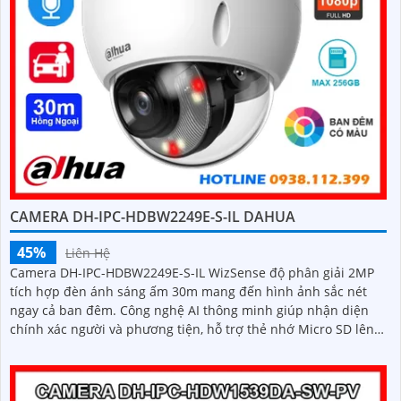
CAMERA DH-IPC-HDBW2249E-S-IL DAHUA
45%
Liên Hệ
Camera DH-IPC-HDBW2249E-S-IL WizSense độ phân giải 2MP
tích hợp đèn ánh sáng ấm 30m mang đến hình ảnh sắc nét
ngay cả ban đêm. Công nghệ AI thông minh giúp nhận diện
chính xác người và phương tiện, hỗ trợ thẻ nhớ Micro SD lên
đến 256GB và mic thu âm chất lượng cao