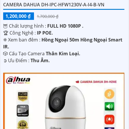
CAMERA DAHUA DH-IPC-HFW1230V-A-I4-B-VN
1,200,000 ₫
1,700,000 ₫
🦉 Chất lượng hình :
FULL HD 1080P .
🏆 Công Nghệ :
IP POE.
❈ Xem ban đêm :
Hồng Ngoại 50m Hồng Ngoại Smart
IR.
🎲 Cấu Tạo Camera
Thân Kim Loại.
️➲ Ưu Điểm :
Thu Âm.