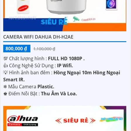
CAMERA WIFI DAHUA DH-H2AE
800,000 ₫
1,100,000 ₫
💯 Chất lượng hình :
FULL HD 1080P .
👍 Công Nghệ Sử Dụng :
IP Wifi.
💡 Hình ảnh ban đêm :
Hồng Ngoại 10m Hồng Ngoại
Smart IR.
❄ Mẫu Camera
Plastic.
️♚ Điểm Nỗi Bật :
Thu Âm Và Loa.