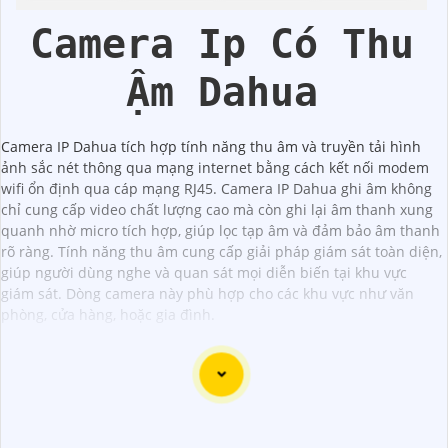
Camera Ip Có Thu
Ậm Dahua
Camera IP Dahua tích hợp tính năng thu âm và truyền tải hình
ảnh sắc nét thông qua mạng internet bằng cách kết nối modem
wifi ổn định qua cáp mạng RJ45. Camera IP Dahua ghi âm không
chỉ cung cấp video chất lượng cao mà còn ghi lại âm thanh xung
quanh nhờ micro tích hợp, giúp lọc tạp âm và đảm bảo âm thanh
rõ ràng. Tính năng thu âm cung cấp giải pháp giám sát toàn diện,
giúp người dùng nghe và quan sát mọi diễn biến tại khu vực
giám sát. Dòng camera này phù hợp cho các khu vực như văn
phòng, cửa hàng, hoặc gia đình.
Camera Speed Dome Giám Sát Toàn Cảnh là lựa chọn
hoàn hảo cho việc giám sát an ninh tại các khu vực lớn