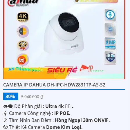
CAMERA IP DAHUA DH-IPC-HDW2831TP-AS-S2
30%
5,040,000 ₫
👁️‍🗨 Độ Phân giải :
Ultra 4k 👍🏾 .
🤖️ Camera Công nghệ :
IP POE.
🌛 Tầm Nhìn Ban Đêm :
Hồng Ngoại 30m ONVIF.
🎲 Thiết Kế Camera
Dome Kim Loại.