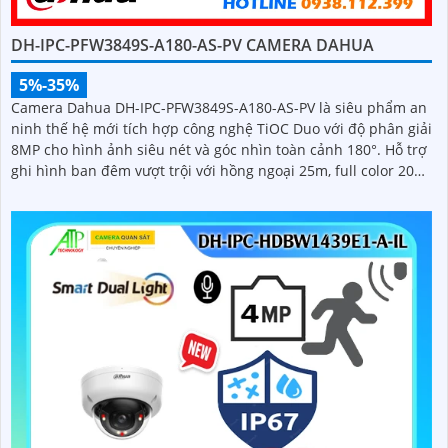
DH-IPC-PFW3849S-A180-AS-PV CAMERA DAHUA
5%-35%
Camera Dahua DH-IPC-PFW3849S-A180-AS-PV là siêu phẩm an
ninh thế hệ mới tích hợp công nghệ TiOC Duo với độ phân giải
8MP cho hình ảnh siêu nét và góc nhìn toàn cảnh 180°. Hỗ trợ
ghi hình ban đêm vượt trội với hồng ngoại 25m, full color 20m,
đàm thoại hai chiều rõ ràng, cùng khe cắm thẻ nhớ 256GB đáp
ứng nhu cầu lưu trữ dài hạn, thiết kế chuẩn IP67 chống bụi
nước, cấp nguồn POE