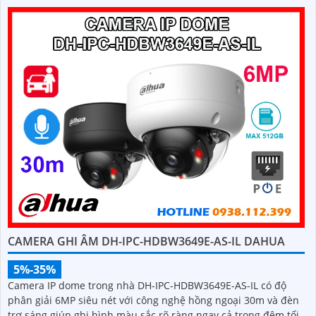
CAMERA GHI ÂM DH-IPC-HDBW3649E-AS-IL DAHUA
5%-35%
Camera IP dome trong nhà DH-IPC-HDBW3649E-AS-IL có độ
phân giải 6MP siêu nét với công nghệ hồng ngoại 30m và đèn
trợ sáng giúp ghi hình màu sắc rõ ràng ngay cả trong đêm tối.