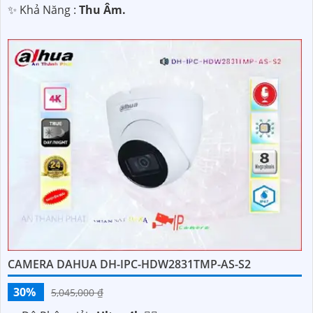
️✨ Khả Năng :
Thu Âm.
CAMERA DAHUA DH-IPC-HDW2831TMP-AS-S2
30%
5,045,000 ₫