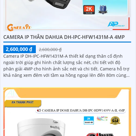
CAMERA IP THÂN DAHUA DH-IPC-HFW1431M-A 4MP
2,600,000 ₫
2,600,000 ₫
Camera IP DH-IPC-HFW1431M-A thiết kế dạng thân cố định
ngoài trời giúp ghi hình chất lượng sắc nét, chi tiết với độ
phân giải 4MP cho hình ảnh sắc nét và chi tiết. Camera hỗ trợ
khả năng xem đêm với tầm xa hồng ngoại lên đến 80m cùng
với đó là tính năng phát hiện con người giúp bảo vệ an ninh
hiệu quả