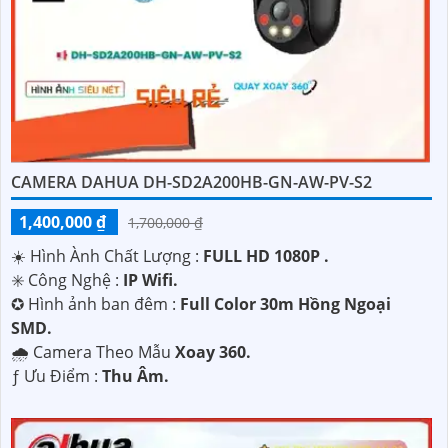
CAMERA DAHUA DH-SD2A200HB-GN-AW-PV-S2
1,400,000 ₫
1,700,000 ₫
☀️ Hình Ành Chất Lượng :
FULL HD 1080P .
✳️ Công Nghệ :
IP Wifi.
✪ Hình ảnh ban đêm :
Full Color 30m Hồng Ngoại
SMD.
🌧️ Camera Theo Mẫu
Xoay 360.
️ƒ Ưu Điểm :
Thu Âm.