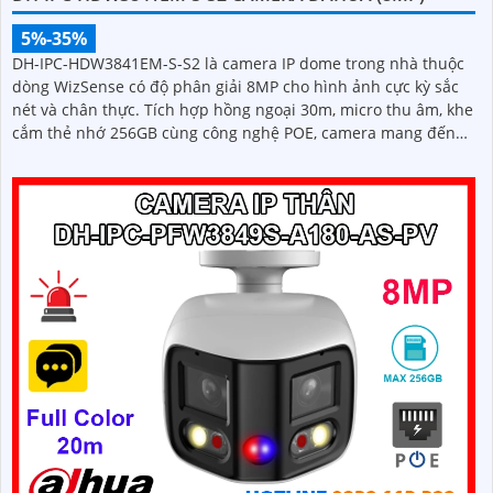
5%-35%
DH-IPC-HDW3841EM-S-S2 là camera IP dome trong nhà thuộc
dòng WizSense có độ phân giải 8MP cho hình ảnh cực kỳ sắc
nét và chân thực. Tích hợp hồng ngoại 30m, micro thu âm, khe
cắm thẻ nhớ 256GB cùng công nghệ POE, camera mang đến
sự tiện lợi tối đa trong lắp đặt và sử dụng