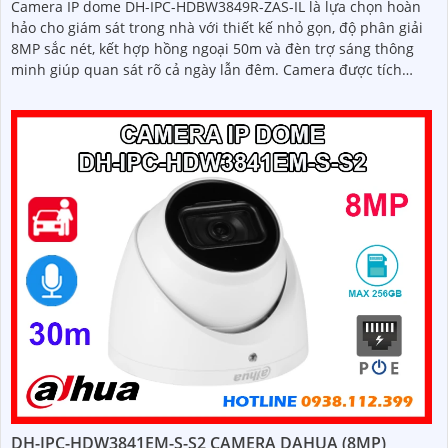
Camera IP dome DH-IPC-HDBW3849R-ZAS-IL là lựa chọn hoàn
hảo cho giám sát trong nhà với thiết kế nhỏ gọn, độ phân giải
8MP sắc nét, kết hợp hồng ngoại 50m và đèn trợ sáng thông
minh giúp quan sát rõ cả ngày lẫn đêm. Camera được tích
hợp micro ghi âm, khe thẻ nhớ lên đến 512GB và công nghệ
phân biệt người và phương tiện, nâng cao độ chính xác trong
cảnh báo, hỗ trợ POE tiện lợi
DH-IPC-HDW3841EM-S-S2 CAMERA DAHUA (8MP)