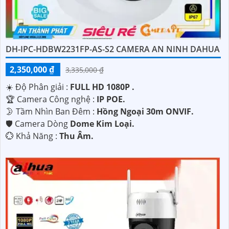
'
DH-IPC-HDBW2231FP-AS-S2 CAMERA AN NINH DAHUA
2,350,000 ₫
3,335,000 ₫
☀️ Độ Phân giải :
FULL HD 1080P .
🏆 Camera Công nghệ :
IP POE.
🌛 Tầm Nhìn Ban Đêm :
Hồng Ngoại 30m ONVIF.
🛡 Camera Dòng
Dome Kim Loại.
️💮 Khả Năng :
Thu Âm.