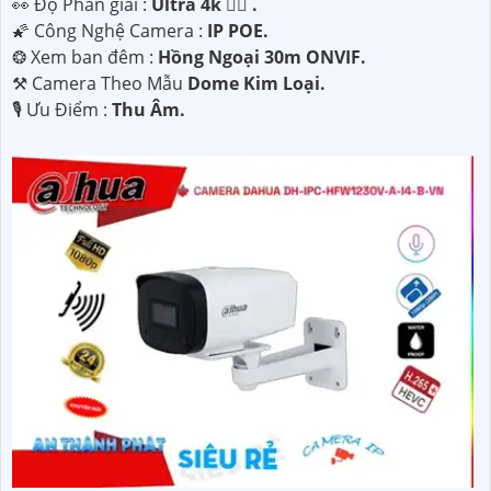
️👀 Độ Phân giải :
Ultra 4k 👍🏾 .
🌠 Công Nghệ Camera :
IP POE.
❂ Xem ban đêm :
Hồng Ngoại 30m ONVIF.
⚒ Camera Theo Mẫu
Dome Kim Loại.
️🎙 Ưu Điểm :
Thu Âm.