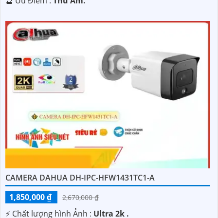
️🔮 Ưu Điểm :
Thu Âm.
CAMERA DAHUA DH-IPC-HFW1431TC1-A
1,850,000 ₫
2,670,000 ₫
️⚡ Chất lượng hình Ảnh :
Ultra 2k .