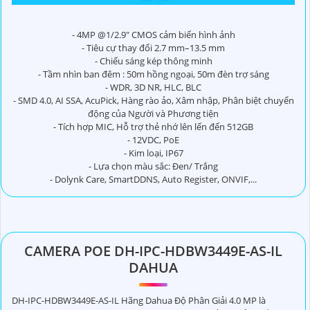
- 4MP @1/2.9" CMOS cảm biến hình ảnh
- Tiêu cự thay đổi 2.7 mm–13.5 mm
- Chiếu sáng kép thông minh
- Tầm nhìn ban đêm : 50m hồng ngoại, 50m đèn trợ sáng
- WDR, 3D NR, HLC, BLC
- SMD 4.0, AI SSA, AcuPick, Hàng rào ảo, Xâm nhập, Phân biệt chuyển
động của Người và Phương tiện
- Tích hợp MIC, Hỗ trợ thẻ nhớ lên lến đến 512GB
- 12VDC, PoE
- Kim loại, IP67
- Lựa chọn màu sắc: Đen/ Trắng
- Dolynk Care, SmartDDNS, Auto Register, ONVIF,...
CAMERA POE DH-IPC-HDBW3449E-AS-IL
DAHUA
DH-IPC-HDBW3449E-AS-IL Hãng Dahua Độ Phân Giải 4.0 MP là