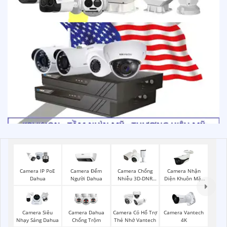
Camera Đếm
Camera Nhận
Camera IP PoE
Camera Chống
Người Dahua
Diện Khuôn Mặt
Dahua
Nhiễu 3D-DNR
Dahua
Dahua
Camera Siêu
Camera Dahua
Camera Có Hổ Trợ
Camera Vantech
Nhạy Sáng Dahua
Chống Trộm
Thẻ Nhớ Vantech
4K