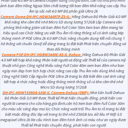
Phân Giải 4.0 MP là camera chuyên dụng cho gia đình, căn hộ nhà phố Hình
ảnh ban đêm Hồng Ngoại 50m chất lượng tốt ban đêm Khả năng cao cấp Thu
Âm Ip sắc nét 4.0 MP Độ phân giải Ultra 2k
Camera Dome DH-IPC-HDW3449TP-ZS-IL:
Hãng Dahua Độ Phân Giải 4.0 MP
khả năng khe cắm thẻ nhớ Micro SD dung lượng 512GB Lắp Camera văn
phòng khả năng giám sát ban đêm Full Color 50m Xem ban đêm mang lại
hiệu quả cao Chức Năng ưu việt Thu Âm rõ ràng thông số có ánh sáng kép
thông minh IP POE Ultra 2k 4.0 MP Chức năng chuyên dụng Kết nối chung 1
hệ thống với chuẩn Onvif dễ dàng trang bị đặt biệt Phát hiện chuyển động và
theo dõi thông minh
Camera POE DH-IPC-HDBW3449E-AS-IL Dahua:
Hãng Dahua Độ Phân Giải
4.0 MP kết hợp khả năng Phân biệt người và động vật Thiết kế của camera mỹ
thuật nhỏ gọn Công nghệ thiếu sáng Full Color 40m xem ban đêm như ban
ngày mịn đẹp hơn tích hợp chức năng cao cấp Thu Âm nên dùng khả năng
Công nghệ SMD Cấp Nguồn POE Ultra 2k trang bị đặt biệt đèn Led ánh sáng
kết hợp 4 chức năng hoặc động thông minh thông số có khe cắm thẻ nhớ
Micro SD dung lượng 512GB
DH-IPC-HDW1339DA-SAW-IL Camera Dahua (3MP):
Nhà Sản Xuất Dahua
Độ Phân Giải 3.0 MP được Thiết kế Phát hiện chuyển động, phát hiện con
người là camera cho cửa hàng,gia đình,căn hộ Xem ban đêm Full Color 30m
cho màu sắc sáng đẹp mọi lúc Chức năng vượt trội Thu Âm to rõ trang bị đặt
biệt Hoặc động độc lập với trang bị thẻ nhớ 256GB lưu dữ liêu IP Wifi 3.0
megapixel Ultra 2k lite cấu Hình ban đêm hình ảnh có màu như an ngày được
Thiết kế Phát hiện chuyển động, phát hiện con người