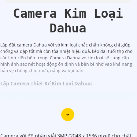
Camera Kim Loại
Dahua
Lắp đặt camera Dahua với vỏ kim loại chắc chắn không chỉ giúp
chống va đập tốt mà còn tỏa nhiệt hiệu quả, kéo dài tuổi thọ cho
các linh kiện bên trong. Camera Dahua vỏ kim loại sẽ cung cấp
hình ảnh sắc nét hoạt động ổn định và bền bỉ nhờ vào khả năng
bảo vệ chống chịu mưa, nắng và bụi bẩn.
Lắp Camera Thiết Kế Kim Loại Dahua:
Camera IP 4MP DAHUA DH-IPC-HDBW3449R-ZAS-IL-
(
5%-35%
)
Black
(
5%-35%
)
Camera Dome DH-IPC-HDW3449TP-ZS-IL
(
5%-35%
)
Camera với độ phân giải 3MP (2048 x 1536 pixel) cho chất
Camera POE DH-IPC-HDBW3449E-AS-IL Dahua