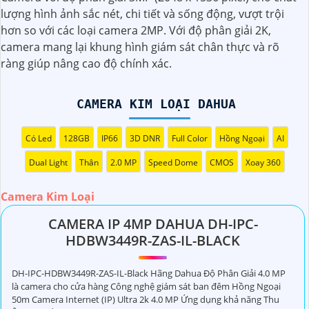
lượng hình ảnh sắc nét, chi tiết và sống động, vượt trội
(
5%-35%
)
DH-IPC-HDW1339DA-SAW-IL Camera Dahua (3MP)
hơn so với các loại camera 2MP. Với độ phân giải 2K,
camera mang lại khung hình giám sát chân thực và rõ
(
5%-35%
)
Camera DH-HAC-HDW1249XP-A-PRO
ràng giúp nâng cao độ chính xác.
Camera Kim Loại Dahua
CAMERA KIM LOẠI DAHUA
Có Led
128GB
IP66
3D DNR
Full Color
Hồng Ngoại
AI
Dual Light
Thân
2.0 MP
Speed Dome
CMOS
Xoay 360
Đương quân hàng camera kim loại, em có một số gợi ý
Camera Kim Loại
dành cho bạn để chọn lựa một chiếc camera kim loại hoàn
CAMERA IP 4MP DAHUA DH-IPC-
hảo:
HDBW3449R-ZAS-IL-BLACK
👍
1:
Xác định nhu cầu sử dụng: Bạn cần xác định mục đích
sử dụng camera (giám sát nhà ở, văn phòng, cửa hàng,
DH-IPC-HDBW3449R-ZAS-IL-Black Hãng Dahua Độ Phân Giải 4.0 MP
hay bất động sản).
là camera cho cửa hàng Công nghệ giám sát ban đêm Hồng Ngoại
🎥
2:
Xem xét độ phân giải: Chọn camera kim loại có độ
50m Camera Internet (IP) Ultra 2k 4.0 MP Ứng dụng khả năng Thu