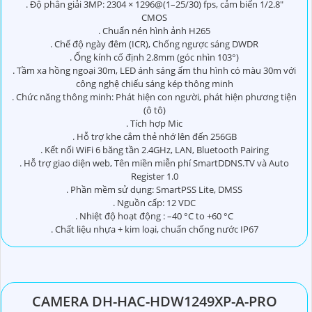
. Độ phân giải 3MP: 2304 × 1296@(1–25/30) fps, cảm biến 1/2.8″
CMOS
. Chuẩn nén hình ảnh H265
. Chế độ ngày đêm (ICR), Chống ngược sáng DWDR
. Ống kính cố định 2.8mm (góc nhìn 103°)
. Tầm xa hồng ngoại 30m, LED ánh sáng ấm thu hình có màu 30m với
công nghệ chiếu sáng kép thông minh
. Chức năng thông minh: Phát hiện con người, phát hiện phương tiện
(ô tô)
. Tích hợp Mic
. Hỗ trợ khe cắm thẻ nhớ lên đến 256GB
. Kết nối WiFi 6 băng tần 2.4GHz, LAN, Bluetooth Pairing
. Hỗ trợ giao diện web, Tên miền miễn phí SmartDDNS.TV và Auto
Register 1.0
. Phần mềm sử dụng: SmartPSS Lite, DMSS
. Nguồn cấp: 12 VDC
. Nhiệt độ hoạt động : –40 °C to +60 °C
. Chất liệu nhựa + kim loại, chuẩn chống nước IP67
CAMERA DH-HAC-HDW1249XP-A-PRO