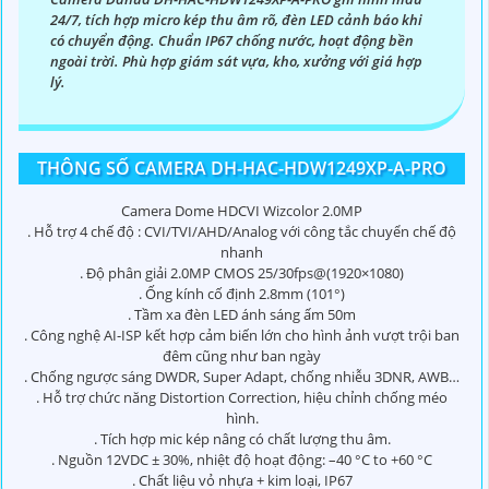
24/7, tích hợp micro kép thu âm rõ, đèn LED cảnh báo khi
có chuyển động. Chuẩn IP67 chống nước, hoạt động bền
ngoài trời. Phù hợp giám sát vựa, kho, xưởng với giá hợp
lý.
THÔNG SỐ CAMERA DH-HAC-HDW1249XP-A-PRO
Camera Dome HDCVI Wizcolor 2.0MP
. Hỗ trợ 4 chế độ : CVI/TVI/AHD/Analog với công tắc chuyển chế độ
nhanh
. Độ phân giải 2.0MP CMOS 25/30fps@(1920×1080)
. Ống kính cố định 2.8mm (101°)
. Tầm xa đèn LED ánh sáng ấm 50m
. Công nghệ AI-ISP kết hợp cảm biến lớn cho hình ảnh vượt trội ban
đêm cũng như ban ngày
. Chống ngược sáng DWDR, Super Adapt, chống nhiễu 3DNR, AWB…
. Hỗ trợ chức năng Distortion Correction, hiệu chỉnh chống méo
hình.
. Tích hợp mic kép nâng có chất lượng thu âm.
. Nguồn 12VDC ± 30%, nhiệt độ hoạt động: –40 °C to +60 °C
. Chất liệu vỏ nhựa + kim loại, IP67