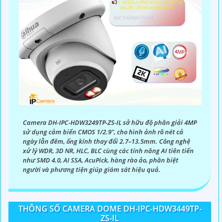
Camera DH-IPC-HDW3249TP-ZS-IL sở hữu độ phân giải 4MP
sử dụng cảm biến CMOS 1/2.9", cho hình ảnh rõ nét cả
ngày lẫn đêm, ống kính thay đổi 2.7–13.5mm. Công nghệ
xử lý WDR, 3D NR, HLC, BLC cùng các tính năng AI tiên tiến
như SMD 4.0, AI SSA, AcuPick, hàng rào ảo, phân biệt
người và phương tiện giúp giám sát hiệu quả.
THÔNG SỐ CAMERA DOME DH-IPC-HDW3449TP-
ZS-IL