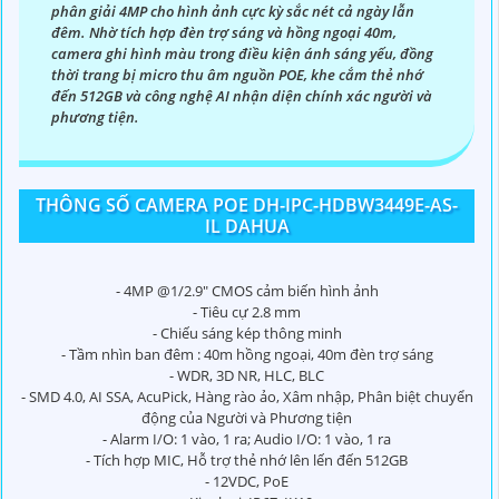
phân giải 4MP cho hình ảnh cực kỳ sắc nét cả ngày lẫn
đêm. Nhờ tích hợp đèn trợ sáng và hồng ngoại 40m,
camera ghi hình màu trong điều kiện ánh sáng yếu, đồng
thời trang bị micro thu âm nguồn POE, khe cắm thẻ nhớ
đến 512GB và công nghệ AI nhận diện chính xác người và
phương tiện.
THÔNG SỐ CAMERA POE DH-IPC-HDBW3449E-AS-
IL DAHUA
- 4MP @1/2.9" CMOS cảm biến hình ảnh
- Tiêu cự 2.8 mm
- Chiếu sáng kép thông minh
- Tầm nhìn ban đêm : 40m hồng ngoại, 40m đèn trợ sáng
- WDR, 3D NR, HLC, BLC
- SMD 4.0, AI SSA, AcuPick, Hàng rào ảo, Xâm nhập, Phân biệt chuyển
động của Người và Phương tiện
- Alarm I/O: 1 vào, 1 ra; Audio I/O: 1 vào, 1 ra
- Tích hợp MIC, Hỗ trợ thẻ nhớ lên lến đến 512GB
- 12VDC, PoE