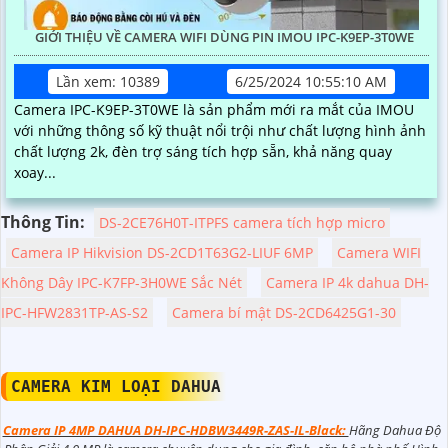
GIỚI THIỆU VỀ CAMERA WIFI DÙNG PIN IMOU IPC-K9EP-3T0WE
Lần xem: 10389
6/25/2024 10:55:10 AM
Camera IPC-K9EP-3T0WE là sản phẩm mới ra mắt của IMOU
với những thông số kỹ thuật nổi trội như chất lượng hình ảnh
chất lượng 2k, đèn trợ sáng tích hợp sẵn, khả năng quay
xoay...
Thông Tin:
DS-2CE76H0T-ITPFS camera tích hợp micro
Camera IP Hikvision DS-2CD1T63G2-LIUF 6MP
Camera WIFI
Không Dây IPC-K7FP-3H0WE Sắc Nét
Camera IP 4k dahua DH-
IPC-HFW2831TP-AS-S2
Camera bí mật DS-2CD6425G1-30
CAMERA KIM LOẠI DAHUA
Camera IP 4MP DAHUA DH-IPC-HDBW3449R-ZAS-IL-Black:
Hãng Dahua Độ