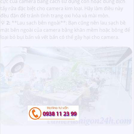
cực của camera bằng cách sử dụng cồn hoặc dung dịch
tẩy rửa đặc biệt cho camera kim loại. Hãy làm điều này
đều đặn để tránh tình trạng oxi hóa và mài mòn.
💡
2:
**Lau sạch bên ngoài**: Bạn cũng nên lau sạch bề
mặt bên ngoài của camera bằng khăn mềm hoặc bông để
loại bỏ bụi bẩn và vết bẩn có thể gây hại cho camera.