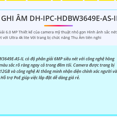
 Dahua chính hãng giá rẻ và chất lượng:
g về sản phẩm an ninh và giám sát.⚒
2:
Để Hoàn toàn tin c
hính thức của Dahua.☄️
3:
Mức giá của Camera Dahua có thể t
GHI ÂM DH-IPC-HDBW3649E-AS-
️
4:
Chất lượng của Camera Dahua được đánh giá cao với độ 
á rẻ, bạn có thể tham khảo trên các website thương mại đi
i 6.0 MP Thiết kế của camera mỹ thuật nhỏ gọn Hình ảnh sắc nét
ạn chọn lựa được Camera Dahua chính hãng, giá rẻ và chất 
 với Ultra 4k lite Với trang bị chức năng Thu Âm tiên nghi
công trình biết.
649E-AS-IL có độ phân giải 6MP siêu nét với công nghệ hồng
 màu sắc rõ ràng ngay cả trong đêm tối. Camera được trang bị
512GB và công nghệ AI thông minh nhận diện chính xác người và
Hỗ trợ PoE giúp việc lắp đặt dễ dàng giá rẻ.