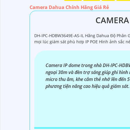
Dạ chắc chắn, đây là tư vấn của tôi về Camera
Camera Dahua Chính Hãng Giá Rẻ
1:
Camera Dahua là một thương hiệu nổi tiến
mua từ các cửa hàng uy tín hoặc các đại lý c
CAMERA 
camera. Bạn nên tìm hiểu kỹ trước khi đầu tư.
tin cậy.💖
5:
Nếu bạn muốn tìm camera Dahua gi
DH-IPC-HDBW3649E-AS-IL Hãng Dahua Độ Phân Giả
Hy vọng rằng những thông tin trên sẽ giúp b
mọi lúc giám sát phù hơp IP POE Hình ảnh sắc nét
vấn thêm, đừng ngần ngại để lại Cung cấp cho 
Camera IP dome trong nhà DH-IPC-HDBW3
ngoại 30m và đèn trợ sáng giúp ghi hình
micro thu âm, khe cắm thẻ nhớ lên đến 
phương tiện nâng cao hiệu quả giám sát. 