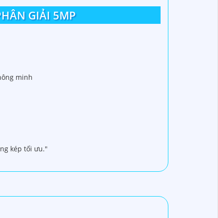
PHÂN GIẢI 5MP
thông minh
g kép tối ưu."