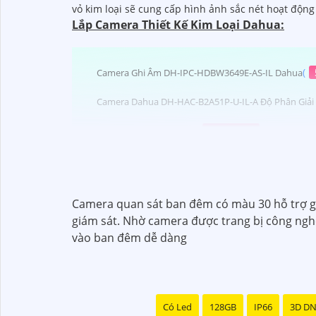
vỏ kim loại sẽ cung cấp hình ảnh sắc nét hoạt độn
Lắp Camera Thiết Kế Kim Loại Dahua:
(
Camera Ghi Âm DH-IPC-HDBW3649E-AS-IL Dahua
Camera Dahua DH-HAC-B2A51P-U-IL-A Độ Phân Giải
(
826,000 ₫
)
Camera Wifi DH-F5D-PV
(
5%-35
Camera IP PT WiFi 5MP Dahua DH-P5I-PV
(
2,072,000
Camera Dahua DH-IPC-HDW1439V-PV
Camera quan sát ban đêm có màu 30 hỗ trợ ghi
Camera Kim Loại Dahua
giám sát. Nhờ camera được trang bị công nghệ
vào ban đêm dễ dàng
Có Led
128GB
IP66
3D D