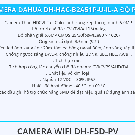
ERA DAHUA DH-HAC-B2A51P-U-IL-A ĐỘ 
. Camera Thân HDCVI Full Color ánh sáng kép thông minh 5.0MP
. Hỗ trợ 4 chế độ : CVI/TVI/AHD/Analog
. Độ phân giải 5.0MP CMOS 25/30fps@(2880 × 1620)
. Ống kính cố định 3.6mm (92°)
đèn led ánh sáng ấm: 20m, tầm xa hồng ngoại 30m, ánh sáng kép 
. Chống ngược sáng DWDR, chống nhiễu 2DNR, BLC, HLC, AWB...
. Tích hợp mic
. Tích hợp công tắc chuyển chế độ nhanh: CVI/CVBS/AHD/TVI
. Chất liệu vỏ kim loại
. Nguồn 12 VDC ± 30%, IP67
. Nhiệt độ hoạt động: –40 °C to +60 °C
các đầu ghi hỗ trợ chức năng SMD để đạt hiệu quả sử dụng ánh sán
CAMERA WIFI DH-F5D-PV