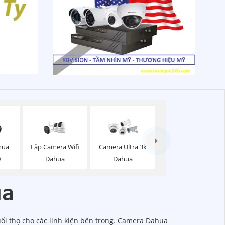
Lắp Camera Wifi
hua
Camera Ultra 3k
Dahua
0
Dahua
ua
uổi thọ cho các linh kiện bên trong. Camera Dahua