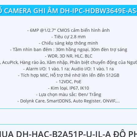
 CAMERA GHI ÂM DH-IPC-HDBW3649E-AS
- 6MP @1/2.7" CMOS cảm biến hình ảnh
- Tiêu cự 2.8 mm
- Chiếu sáng kép thông minh
- Tầm nhìn ban đêm : 30m hồng ngoại, 30m đèn trợ sáng
- WDR, 3D NR, HLC, BLC
A, AcuPick, Hàng rào ảo, Xâm nhập, Phân biệt chuyển động của Ngư
- Alarm I/O: 1 vào, 1 ra; Audio I/O: 1 vào, 1 ra
- Tích hợp MIC, Hỗ trợ thẻ nhớ lên lến đến 512GB
- 12VDC, PoE
- Kim loại, IP67, IK10
- Lựa chọn màu sắc: Đen/ Trắng
- Dolynk Care, SmartDDNS, Auto Register, ONVIF,...
A DH-HAC-B2A51P-U-IL-A ĐỘ P