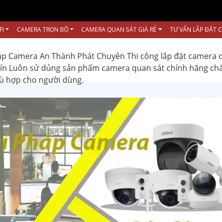
FI
CAMERA TRỌN BỘ
CAMERA QUAN SÁT GIÁ RẺ
TƯ VẤN LẮP ĐẶT 
ắp Camera An Thành Phát Chuyên Thi công lắp đặt camera 
 tín Luôn sử dủng sản phẩm camera quan sát chính hãng ch
hù hợp cho người dùng.