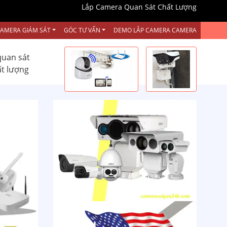
Lắp Camera Quan Sát Chất Lượng
CAMERA GIÁM SÁT
GÓC TƯ VẤN
DEMO LẮP CAMERA CAMERA
quan sát
ất lượng