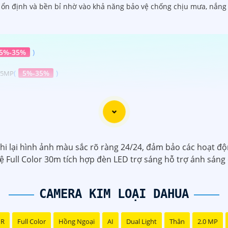
g ổn định và bền bỉ nhờ vào khả năng bảo vệ chống chịu mưa, nắng 
5%-35%
)
(
5%-35%
)
 5MP
%
)
 ₫
)
 lại hình ảnh màu sắc rõ ràng 24/24, đảm bảo các hoạt động
 Full Color 30m tích hợp đèn LED trợ sáng hỗ trợ ánh sáng 
CAMERA KIM LOẠI DAHUA
NR
Full Color
Hồng Ngoại
AI
Dual Light
Thân
2.0 MP