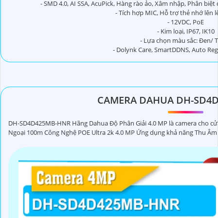
- SMD 4.0, AI SSA, AcuPick, Hàng rào ảo, Xâm nhập, Phân biệ
- Tích hợp MIC, Hỗ trợ thẻ nhớ lên 
- 12VDC, PoE
- Kim loại, IP67, IK10
- Lựa chọn màu sắc: Đen/ 
- Dolynk Care, SmartDDNS, Auto Regis
CAMERA DAHUA DH-SD4
DH-SD4D425MB-HNR Hãng Dahua Độ Phân Giải 4.0 MP là camera cho cử
Ngoại 100m Công Nghệ POE Ultra 2k 4.0 MP Ứng dụng khả năng Thu Âm