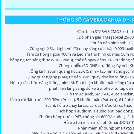
THÔNG SỐ CAMERA DAHUA DH-
. Cảm biến STARVIS CMOS kích th
. Độ phân giải 4 Megapixel 25/
. Chuẩn nén hình ảnh H.2
. Công nghệ Startlight với độ nhạy sáng cực thấp 0.005 lux@F
. Tầm xa hồng ngoại 100m và Led ấm thu hình có màu 50m vớ
. Chống ngược sáng thực WDR(120dB), chế độ ngày đêm(ICR), tự động câ
Chống nhiễu (3D-DNR), tự động lấy nét. K
. Ống kính zoom quang học 25X (5 mm–125 mm) cho góc nhìn
. Quay quét ngang (PAN) 0° đến 360°, quay dọc lên xuống –15°
. Hỗ trợ các chức năng thông minh AI: Phát hiện khuôn mặt,Hàng rào ảo,
phát hiện lãng vãng, đỗ xe trái phép, tụ tập đ
. Hỗ trợ AcuPick, SMD 4.0, Auto Trackin
. Hỗ trợ cài đặt trước 300 điểm (Preset), 5 khuôn mẫu (Pattern), 8 hành 
Scan), hỗ trợ chạy lại các cài đặt trước khi có thao
. Tích hợp 1 audio in, 1 audio out, báo động 
. Chuẩn chống nước IP67, chống sét 6000V, chống sét l
. Hỗ trợ tên miền miễn phí SmartDDNS.TV
. Phần mềm sử dụng: SmartPSS 
. Điện áp12 VDC, 3 A ± 10% với công suất 8W, tối đa 20W (Il