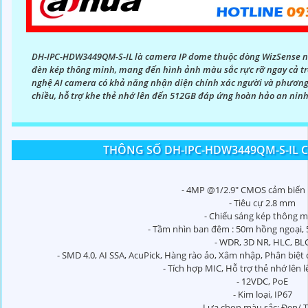
DH-IPC-HDW3449QM-S-IL là camera IP dome thuộc dòng WizSense nổ
đèn kép thông minh, mang đến hình ảnh màu sắc rực rỡ ngay cả tr
nghệ AI camera có khả năng nhận diện chính xác người và phương 
chiều, hỗ trợ khe thẻ nhớ lên đến 512GB đáp ứng hoàn hảo an ninh
THÔNG SỐ DH-IPC-HDW3449QM-S-IL 
- 4MP @1/2.9" CMOS cảm biến 
- Tiêu cự 2.8 mm
- Chiếu sáng kép thông m
- Tầm nhìn ban đêm : 50m hồng ngoại, 
- WDR, 3D NR, HLC, BL
- SMD 4.0, AI SSA, AcuPick, Hàng rào ảo, Xâm nhập, Phân biệ
- Tích hợp MIC, Hỗ trợ thẻ nhớ lên 
- 12VDC, PoE
- Kim loại, IP67
- Lựa chọn màu sắc: Đen/ 