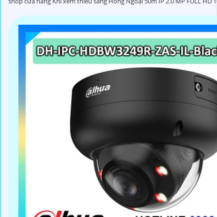
shop cửa hàng Khi xem thiếu sáng Hồng Ngoại 50m IP 2.0 MP FULL HD 