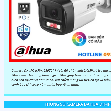
Camera DH-IPC-HFW1239TL1-PV với độ phân giải 2.0MP hỗ trợ mic 
50m, cùng khả năng hồng ngoại 50m, giúp bạn quan sát rõ ràng tr
hiện con người và đàm thoại hai chiều mang lại sự tiện lợi và bảo
cảnh báo khi có sự xâm nhập bảo vệ an ninh.
THÔNG SỐ CAMERA DAHUA DH-IP