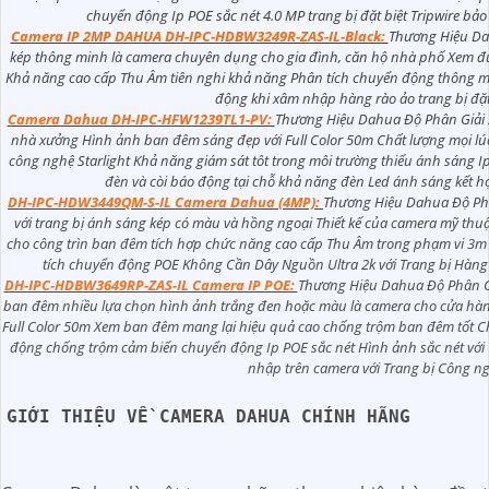
chuyển động Ip POE sắc nét 4.0 MP trang bị đặt biệt Tripwire bảo
Camera IP 2MP DAHUA DH-IPC-HDBW3249R-ZAS-IL-Black:
Thương Hiệu Da
kép thông minh là camera chuyên dụng cho gia đình, căn hộ nhà phố Xem 
Khả năng cao cấp Thu Âm tiên nghi khả năng Phân tích chuyển động thông mi
động khi xâm nhập hàng rào ảo trang bị đặt
Camera Dahua DH-IPC-HFW1239TL1-PV:
Thương Hiệu Dahua Độ Phân Giải 
nhà xưởng Hình ảnh ban đêm sáng đẹp với Full Color 50m Chất lượng mọi lú
công nghệ Starlight Khả năng giám sát tôt trong môi trường thiếu ánh sáng I
đèn và còi báo động tại chỗ khả năng đèn Led ánh sáng kết
DH-IPC-HDW3449QM-S-IL Camera Dahua (4MP):
Thương Hiệu Dahua Độ Phâ
với trang bị ánh sáng kép có màu và hồng ngoại Thiết kế của camera mỹ t
cho công trìn ban đêm tích hợp chức năng cao cấp Thu Âm trong phạm vi 3m
tích chuyển động POE Không Cần Dây Nguồn Ultra 2k với Trang bị Hàng 
DH-IPC-HDBW3649RP-ZAS-IL Camera IP POE:
Thương Hiệu Dahua Độ Phân Giả
ban đêm nhiều lựa chọn hình ảnh trắng đen hoặc màu là camera cho cửa hàn
Full Color 50m Xem ban đêm mang lại hiệu quả cao chống trộm ban đêm tốt Ch
động chống trộm cảm biến chuyển động Ip POE sắc nét Hình ảnh sắc nét với 
nhập trên camera với Trang bị Công ng
GIỚI THIỆU VỀ CAMERA DAHUA CHÍNH HÃNG