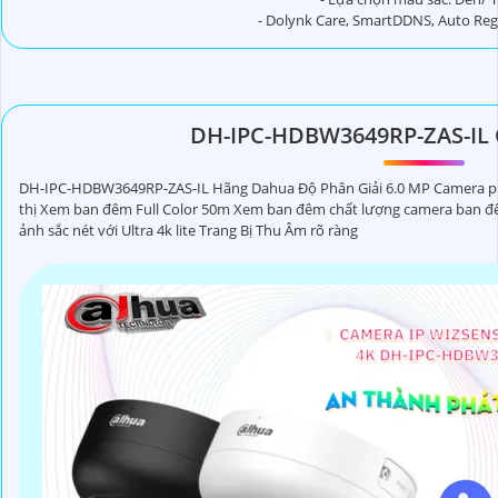
- Dolynk Care, SmartDDNS, Auto Regis
DH-IPC-HDBW3649RP-ZAS-IL
DH-IPC-HDBW3649RP-ZAS-IL Hãng Dahua Độ Phân Giải 6.0 MP Camera ph
thị Xem ban đêm Full Color 50m Xem ban đêm chất lượng camera ban đ
ảnh sắc nét với Ultra 4k lite Trang Bị Thu Âm rõ ràng