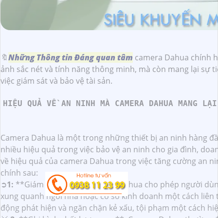
🔖
Những Thông tin Đáng quan tâm
camera Dahua chính hã
ảnh sắc nét và tính năng thông minh, mà còn mang lại sự ti
việc giám sát và bảo vệ tài sản.
HIỆU QUẢ VỀ AN NINH MÀ CAMERA DAHUA MANG LẠI
Camera Dahua là một trong những thiết bị an ninh hàng đầu
nhiều hiệu quả trong việc bảo vệ an ninh cho gia đình, do
về hiệu quả của camera Dahua trong việc tăng cường an n
chính sau:
➲
1:
**Giám sát 24/7**: Camera Dahua cho phép người dùng
xung quanh ngôi nhà hoặc cơ sở kinh doanh một cách liên t
động phát hiện và ngăn chặn kẻ xấu, tội phạm một cách hi