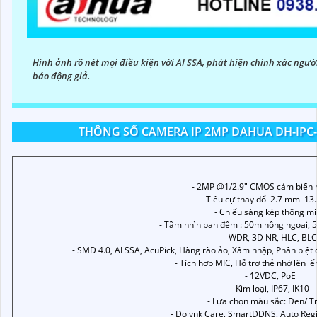
Hình ảnh rõ nét mọi điều kiện với AI SSA, phát hiện chính xác ng
báo động giả.
THÔNG SỐ CAMERA IP 2MP DAHUA DH-IPC-
- 2MP @1/2.9" CMOS cảm biến 
- Tiêu cự thay đổi 2.7 mm–1
- Chiếu sáng kép thông m
- Tầm nhìn ban đêm : 50m hồng ngoại, 
- WDR, 3D NR, HLC, BLC
- SMD 4.0, AI SSA, AcuPick, Hàng rào ảo, Xâm nhập, Phân biệt
- Tích hợp MIC, Hỗ trợ thẻ nhớ lên 
- 12VDC, PoE
- Kim loại, IP67, IK10
- Lựa chọn màu sắc: Đen/ T
- Dolynk Care, SmartDDNS, Auto Regis