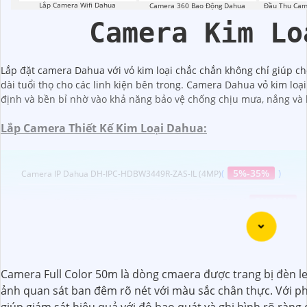
Lắp Camera Wifi Dahua
Camera 360 Bao Động Dahua
Đầu Thu Cam
Camera Kim Lo
Lắp đặt camera Dahua với vỏ kim loại chắc chắn không chỉ giúp ch
dài tuổi thọ cho các linh kiện bên trong. Camera Dahua vỏ kim loạ
định và bền bỉ nhờ vào khả năng bảo vệ chống chịu mưa, nắng và 
Lắp Camera Thiết Kế Kim Loại Dahua:
(
5%-35%
)
Camera IP Dahua DH-IPC-HDBW3449R-ZAS-IL (4MP)
(
5%-35%
)
Camera IP 2MP DAHUA DH-IPC-HDBW3249R-ZAS-IL-Black
(
1,547,000 ₫
)
Camera Dahua DH-IPC-HFW1239TL1-PV
(
5%-35%
)
DH-IPC-HDW3449QM-S-IL Camera Dahua (4MP)
Camera Full Color 50m là dòng cmaera được trang bị đèn l
(
5%-35%
)
DH-IPC-HDBW3649RP-ZAS-IL Camera IP POE
ảnh quan sát ban đêm rõ nét với màu sắc chân thực. Với p