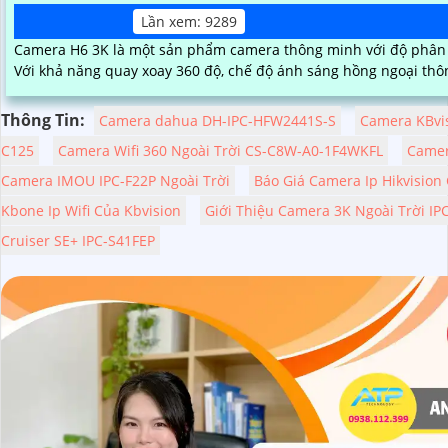
Lần xem: 9289
Camera H6 3K là một sản phẩm camera thông minh với độ phân g
Với khả năng quay xoay 360 độ, chế độ ánh sáng hồng ngoại thô
Thông Tin:
Camera dahua DH-IPC-HFW2441S-S
Camera KBvi
C125
Camera Wifi 360 Ngoài Trời CS-C8W-A0-1F4WKFL
Camer
Camera IMOU IPC-F22P Ngoài Trời
Báo Giá Camera Ip Hikvision
Kbone Ip Wifi Của Kbvision
Giới Thiệu Camera 3K Ngoài Trời 
Cruiser SE+ IPC-S41FEP