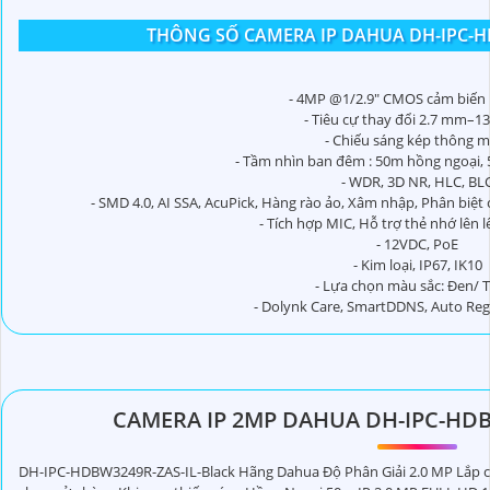
THÔNG SỐ CAMERA IP DAHUA DH-IPC-HD
'
- 4MP @1/2.9" CMOS cảm biến 
- Tiêu cự thay đổi 2.7 mm–1
- Chiếu sáng kép thông m
- Tầm nhìn ban đêm : 50m hồng ngoại, 
- WDR, 3D NR, HLC, BL
- SMD 4.0, AI SSA, AcuPick, Hàng rào ảo, Xâm nhập, Phân biệ
- Tích hợp MIC, Hỗ trợ thẻ nhớ lên 
- 12VDC, PoE
- Kim loại, IP67, IK10
- Lựa chọn màu sắc: Đen/ 
- Dolynk Care, SmartDDNS, Auto Regis
CAMERA IP 2MP DAHUA DH-IPC-HDB
DH-IPC-HDBW3249R-ZAS-IL-Black Hãng Dahua Độ Phân Giải 2.0 MP Lắp ca