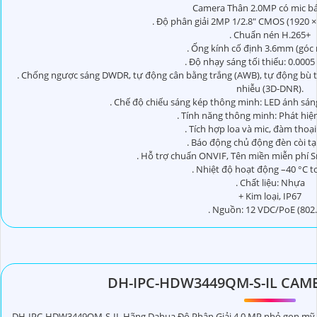
Camera Thân 2.0MP có mic b
. Độ phân giải 2MP 1/2.8" CMOS (1920 
. Chuẩn nén H.265+
. Ống kính cố định 3.6mm (góc 
. Độ nhạy sáng tối thiểu: 0.000
. Chống ngược sáng DWDR, tự động cân bằng trắng (AWB), tự động bù t
nhiễu (3D-DNR).
. Chế độ chiếu sáng kép thông minh: LED ánh sá
. Tính năng thông minh: Phát hiệ
. Tích hợp loa và mic, đàm thoại
. Báo động chủ động đèn còi t
. Hỗ trợ chuẩn ONVIF, Tên miền miễn phí
. Nhiệt độ hoạt động –40 °C t
. Chất liệu: Nhựa
+ Kim loại, IP67
. Nguồn: 12 VDC/PoE (802.
DH-IPC-HDW3449QM-S-IL CAM
DH-IPC-HDW3449QM-S-IL Hãng Dahua Độ Phân Giải 4.0 MP nhỏ gọn mỹ t