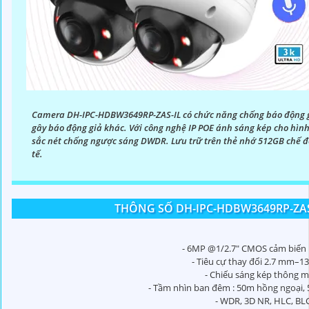
Camera DH-IPC-HDBW3649RP-ZAS-IL có chức năng chống báo động gi
gây báo động giả khác. Với công nghệ IP POE ánh sáng kép cho hì
sắc nét chống ngược sáng DWDR. Lưu trữ trên thẻ nhớ 512GB chế độ
tế.
THÔNG SỐ DH-IPC-HDBW3649RP-ZAS
- 6MP @1/2.7" CMOS cảm biến 
- Tiêu cự thay đổi 2.7 mm–1
- Chiếu sáng kép thông m
- Tầm nhìn ban đêm : 50m hồng ngoại, 
- WDR, 3D NR, HLC, BL