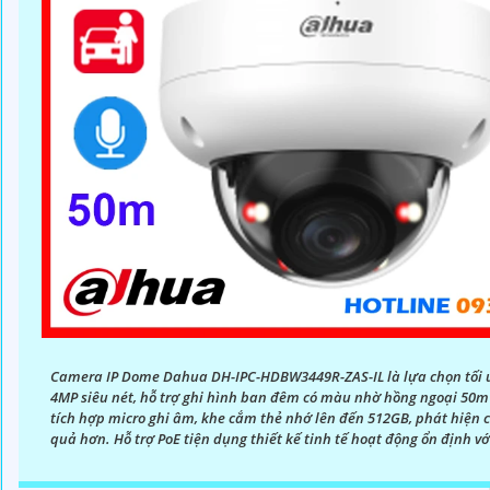
Camera IP Dome Dahua DH-IPC-HDBW3449R-ZAS-IL là lựa chọn tối ưu
4MP siêu nét, hỗ trợ ghi hình ban đêm có màu nhờ hồng ngoại 50m
tích hợp micro ghi âm, khe cắm thẻ nhớ lên đến 512GB, phát hiện 
quả hơn. Hỗ trợ PoE tiện dụng thiết kế tinh tế hoạt động ổn định với