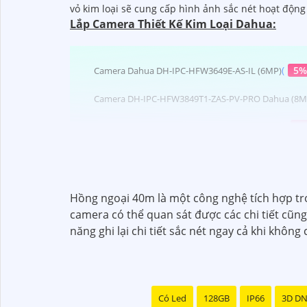
vỏ kim loại sẽ cung cấp hình ảnh sắc nét hoạt độn
Lắp Camera Thiết Kế Kim Loại Dahua:
(
5%
Camera Dahua DH-IPC-HFW3649E-AS-IL (6MP)
Camera DH-IPC-HFW3849T1-ZAS-PV-PRO Dahua (8M
(
2,
DH-IPC-HFW2249TL-S-PV Camera Dahua (2MP)
(
5
Camera Dahua DH-IPC-HDBW7842E1-Z-X (8MP)
(
5%-35%
)
Camera Dahua DH-SD4D425MB-HNR
Hồng ngoại 40m là một công nghệ tích hợp tro
Camera Kim Loại Dahua
camera có thể quan sát được các chi tiết cũng
năng ghi lại chi tiết sắc nét ngay cả khi không
Có Led
128GB
IP66
3D D