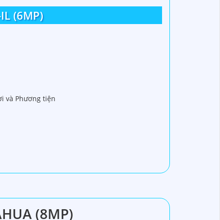
L (6MP)
ời và Phương tiện
AHUA (8MP)