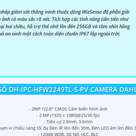
háp giám sát thông minh thuộc dòng WizSense độ phân giải
ảnh có màu sắc rõ nét. Tích hợp các tính năng tiên tiến như
ại hai chiều, hỗ trợ thẻ nhớ lên đến 256GB và tầm nhìn hồng
ả an ninh một cách toàn diện chuẩn IP67 lắp ngoài trời.
Ố DH-IPC-HFW2249TL-S-PV CAMERA DAH
- 2MP 1/2.8" CMOS Cảm biến hình ảnh
- 2 MP (1920 × 1080)@25/30 fps
- Tiêu cự 2.8mm, 3.6mm
hạm vi chiếu sáng tối đa Đèn IR lên đến 30m, Đèn LED ấm lên đến
- 120dB WDR, 3D NR, HLC, BLC