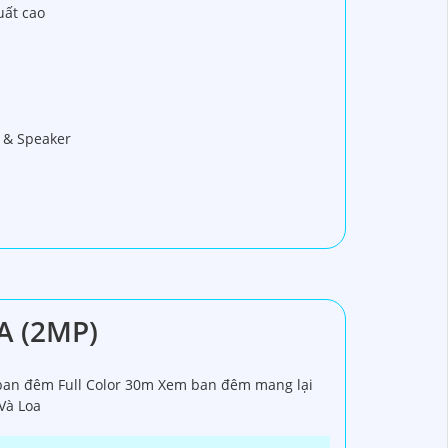
uất cao
n & Speaker
A (2MP)
ban đêm Full Color 30m Xem ban đêm mang lại
Và Loa