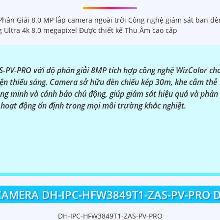
n Giải 8.0 MP lắp camera ngoài trời Công nghệ giám sát ban đêm
ltra 4k 8.0 megapixel Được thiết kế Thu Âm cao cấp
PV-PRO với độ phân giải 8MP tích hợp công nghệ WizColor ch
iện thiếu sáng. Camera sở hữu đèn chiếu kép 30m, khe cắm thẻ
ng minh và cảnh báo chủ động, giúp giám sát hiệu quả và phản
 hoạt động ổn định trong mọi môi trường khắc nghiệt.
AMERA DH-IPC-HFW3849T1-ZAS-PV-PRO 
DH-IPC-HFW3849T1-ZAS-PV-PRO