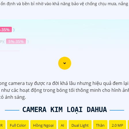
g ổn định và bền bỉ nhờ vào khả năng bảo vệ chống chịu mưa, nắng 
-35%
)
(
5%-35%
)
P)
240,000 ₫
)
%-35%
)
ng camera tuy được ra đời khá lâu nhưng hiệu quả đem lại 
 như các hoạt động trong bóng tối thông minh cho hình ảnh 
 có ánh sáng.
CAMERA KIM LOẠI DAHUA
NR
Full Color
Hồng Ngoại
AI
Dual Light
Thân
2.0 MP