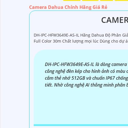
Dạ chắc chắn, đây là tư vấn của tôi về Camera
Camera Dahua Chính Hãng Giá Rẻ
1:
Camera Dahua là một thương hiệu nổi tiến
mua từ các cửa hàng uy tín hoặc các đại lý c
CAMER
camera. Bạn nên tìm hiểu kỹ trước khi đầu tư.
tin cậy.💖
5:
Nếu bạn muốn tìm camera Dahua gi
DH-IPC-HFW3649E-AS-IL Hãng Dahua Độ Phân Giải
Hy vọng rằng những thông tin trên sẽ giúp b
Full Color 30m Chất lượng mọi lúc Dùng cho dự 
vấn thêm, đừng ngần ngại để lại Cung cấp cho 
DH-IPC-HFW3649E-AS-IL là dòng camera th
công nghệ đèn kép cho hình ảnh có màu c
cắm thẻ nhớ 512GB và chuẩn IP67 chống 
tiết. Nhờ công nghệ AI thông minh phân b