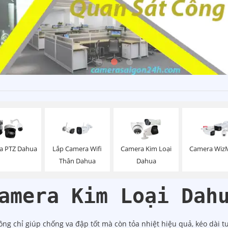
a PTZ Dahua
Lắp Camera Wifi
Camera Kim Loại
Camera Wiz
Thân Dahua
Dahua
amera Kim Loại Dah
ng chỉ giúp chống va đập tốt mà còn tỏa nhiệt hiệu quả, kéo dài t