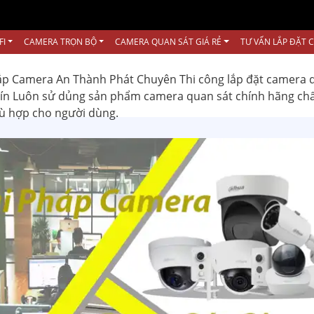
FI
CAMERA TRỌN BỘ
CAMERA QUAN SÁT GIÁ RẺ
TƯ VẤN LẮP ĐẶT 
ắp Camera An Thành Phát Chuyên Thi công lắp đặt camera 
 tín Luôn sử dủng sản phẩm camera quan sát chính hãng ch
hù hợp cho người dùng.