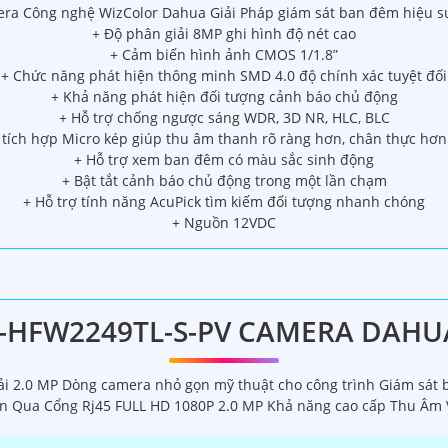
ra Công nghệ WizColor Dahua Giải Pháp giám sát ban đêm hiệu s
+ Độ phân giải 8MP ghi hình độ nét cao
+ Cảm biến hình ảnh CMOS 1/1.8”
+ Chức năng phát hiện thông minh SMD 4.0 độ chính xác tuyệt đối
+ Khả năng phát hiện đối tượng cảnh báo chủ động
+ Hỗ trợ chống ngược sáng WDR, 3D NR, HLC, BLC
 tích hợp Micro kép giúp thu âm thanh rõ ràng hơn, chân thực hơ
+ Hỗ trợ xem ban đêm có màu sắc sinh động
+ Bật tắt cảnh báo chủ động trong một lần chạm
+ Hỗ trợ tính năng AcuPick tìm kiếm đối tượng nhanh chóng
+ Nguồn 12VDC
-HFW2249TL-S-PV CAMERA DAHU
 2.0 MP Dòng camera nhỏ gọn mỹ thuật cho công trình Giám sát 
n Qua Cổng Rj45 FULL HD 1080P 2.0 MP Khả năng cao cấp Thu Âm 