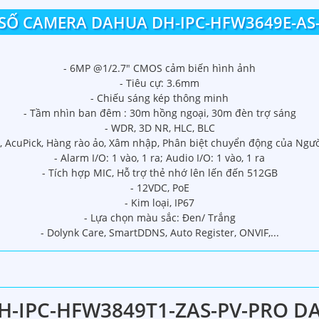
SỐ CAMERA DAHUA DH-IPC-HFW3649E-AS-I
- 6MP @1/2.7" CMOS cảm biến hình ảnh
- Tiêu cự: 3.6mm
- Chiếu sáng kép thông minh
- Tầm nhìn ban đêm : 30m hồng ngoại, 30m đèn trợ sáng
- WDR, 3D NR, HLC, BLC
A, AcuPick, Hàng rào ảo, Xâm nhập, Phân biệt chuyển động của Ngư
- Alarm I/O: 1 vào, 1 ra; Audio I/O: 1 vào, 1 ra
- Tích hợp MIC, Hỗ trợ thẻ nhớ lên lến đến 512GB
- 12VDC, PoE
- Kim loại, IP67
- Lựa chọn màu sắc: Đen/ Trắng
- Dolynk Care, SmartDDNS, Auto Register, ONVIF,...
-IPC-HFW3849T1-ZAS-PV-PRO D