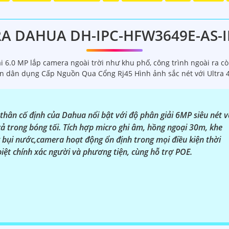
 Dahua chính hãng giá rẻ và chất lượng:
g về sản phẩm an ninh và giám sát.⚒
2:
Để Hoàn toàn tin c
hính thức của Dahua.☄️
3:
Mức giá của Camera Dahua có thể t
A DAHUA DH-IPC-HFW3649E-AS-IL
️
4:
Chất lượng của Camera Dahua được đánh giá cao với độ 
á rẻ, bạn có thể tham khảo trên các website thương mại đi
 6.0 MP lắp camera ngoài trời như khu phố, công trình ngoài ra
ạn chọn lựa được Camera Dahua chính hãng, giá rẻ và chất 
án dân dụng Cấp Nguồn Qua Cổng Rj45 Hình ảnh sắc nét với Ultra 4
công trình biết.
ân cố định của Dahua nổi bật với độ phân giải 6MP siêu nét v
ả trong bóng tối. Tích hợp micro ghi âm, hồng ngoại 30m, khe
bụi nước,camera hoạt động ổn định trong mọi điều kiện thời
iệt chính xác người và phương tiện, cùng hỗ trợ POE.