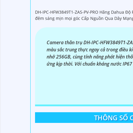
'
DH-IPC-HFW3849T1-ZAS-PV-PRO Hãng Dahua Độ Phâ
đêm sáng mịn mọi góc Cấp Nguồn Qua Dây Mạng U
Camera thân trụ DH-IPC-HFW3849T1-ZAS-
màu sắc trung thực ngay cả trong điều k
nhớ 256GB, cùng tính năng phát hiện thô
ứng kịp thời. Với chuẩn kháng nước IP67
THÔNG SỐ C