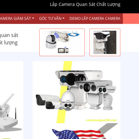
Lắp Camera Quan Sát Chất Lượng
CAMERA GIÁM SÁT
GÓC TƯ VẤN
DEMO LẮP CAMERA CAMERA
quan sát
ất lượng