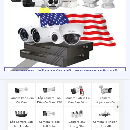
Lắp Camera Ban
Camera Ban Đêm
Camera Dahua Có
Camera
Đêm Có Màu UNV
Có Màu
Màu Ban Đêm
Hdparagon Có
Màu Ban Đêm
Lắp Camera Ban
Camera Hilook
Camera 360
Camera Hikvision
Đêm Có Màu
Full Color
Trong Nhà
Ultra 4K