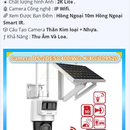
☀️ Chất lượng hình Ảnh :
2K Lite .
🤖️ Camera Công nghệ :
IP Wifi.
🌈 Xem Được Ban Đêm :
Hồng Ngoại 10m Hồng Ngoại
Smart IR.
🎲 Cấu Tạo Camera
Thân Kim loại + Nhựa.
️ƒ Khả Năng :
Thu Âm Và Loa.