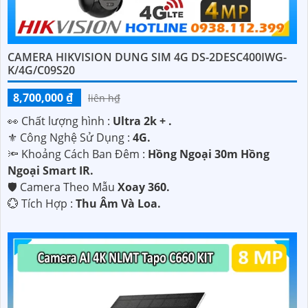
CAMERA HIKVISION DUNG SIM 4G DS-2DESC400IWG-
K/4G/C09S20
8,700,000 ₫
liên h₫
️👀 Chất lượng hình :
Ultra 2k + .
⚜️ Công Nghệ Sử Dụng :
4G.
🔦 Khoảng Cách Ban Đêm :
Hồng Ngoại 30m Hồng
Ngoại Smart IR.
🛡 Camera Theo Mẫu
Xoay 360.
️💮 Tích Hợp :
Thu Âm Và Loa.