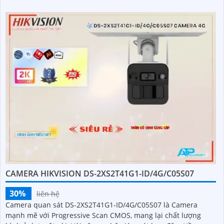
màu ban đêm đến 20m, hồng ngoại 30m và đàm thoại hai
chiều
CAMERA HIKVISION DS-2XS2T41G1-ID/4G/C05S07
30%
liên hệ
Camera quan sát DS-2XS2T41G1-ID/4G/C05S07 là Camera
mạnh mẽ với Progressive Scan CMOS, mang lại chất lượng