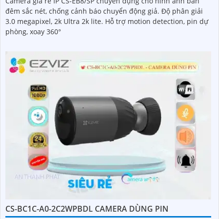
Camera giá rẻ IP CS-EB8/SP chuyên dụng cho hình ảnh ban
đêm sắc nét, chống cảnh báo chuyển động giả. Độ phân giải
3.0 megapixel, 2k Ultra 2k lite. Hỗ trợ motion detection, pin dự
phòng, xoay 360°
CS-BC1C-A0-2C2WPBDL CAMERA DÙNG PIN