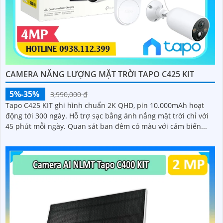
CAMERA NĂNG LƯỢNG MẶT TRỜI TAPO C425 KIT
5%-35%
3,990,000 ₫
Tapo C425 KIT ghi hình chuẩn 2K QHD, pin 10.000mAh hoạt
động tới 300 ngày. Hỗ trợ sạc bằng ánh nắng mặt trời chỉ với
45 phút mỗi ngày. Quan sát ban đêm có màu với cảm biến...