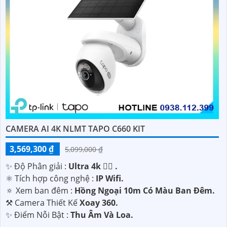
CAMERA AI 4K NLMT TAPO C660 KIT
3,569,300 ₫
5,099,000 ₫
✨ Độ Phân giải :
Ultra 4k 👍🏾 .
⚛️ Tích hợp công nghệ :
IP Wifi.
🔅 Xem ban đêm :
Hồng Ngoại 10m Có Màu Ban Ðêm.
⚒ Camera Thiết Kế
Xoay 360.
️✨ Điểm Nỗi Bật :
Thu Âm Và Loa.