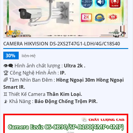
CAMERA HIKVISION DS-2XS2T47G1-LDH/4G/C18S40
30%
liên Hệ
👁️‍🗨 Hình ảnh chất lượng :
Ultra 2k .
🏆 Công Nghệ Hình Ảnh :
IP.
🌈 Tầm Nhìn Ban Đêm :
Hồng Ngoại 30m Hồng Ngoại
Smart IR.
♊ Thiết Kế Camera
Thân Kim Loại.
️📡 Khả Năng :
Báo Động Chống Trộm PIR.