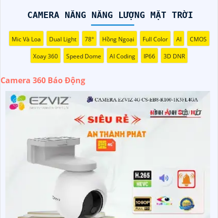
lượng cao, giúp bạn nắm bắt mọi chi tiết một cách dễ
dàng. Đặc điểm chất lượng hơn tính năng báo động thông
CAMERA NĂNG NĂNG LƯỢNG MẶT TRỜI
minh sẽ cảnh báo ngay lập tức khi phát hiện sự cố, giúp
gia tăng an ninh cho ngôi nhà hoặc cơ sở của bạn. Camera
Mic Và Loa
Dual Light
78°
Hồng Ngoại
Full Color
AI
CMOS
360 Báo Động Hình ảnh sắt nét là sự lựa chọn lý tưởng để
Xoay 360
Speed Dome
AI Coding
IP66
3D DNR
bảo vệ và giám sát an ninh cho bạn và gia đình.
Camera 360 Báo Động
'