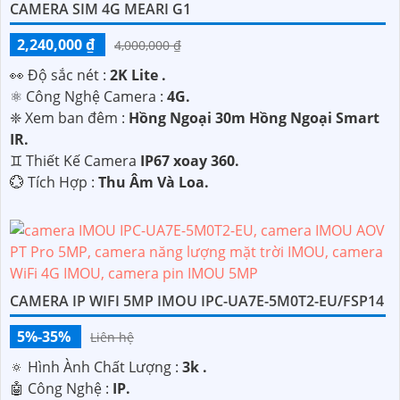
CAMERA SIM 4G MEARI G1
2,240,000 ₫
4,000,000 ₫
️👀 Độ sắc nét :
2K Lite .
⚛️ Công Nghệ Camera :
4G.
❈ Xem ban đêm :
Hồng Ngoại 30m Hồng Ngoại Smart
IR.
♊ Thiết Kế Camera
IP67 xoay 360.
️💮 Tích Hợp :
Thu Âm Và Loa.
CAMERA IP WIFI 5MP IMOU IPC-UA7E-5M0T2-EU/FSP14
5%-35%
Liên hệ
🔅 Hình Ành Chất Lượng :
3k .
🤖️ Công Nghệ :
IP.