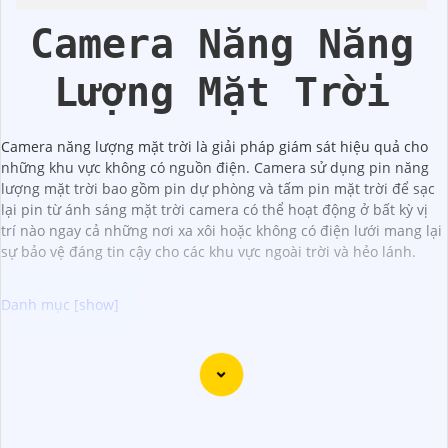
Camera Năng Năng
Lượng Mặt Trời
Camera năng lượng mặt trời là giải pháp giám sát hiệu quả cho
những khu vực không có nguồn điện. Camera sử dụng pin năng
lượng mặt trời bao gồm pin dự phòng và tấm pin mặt trời để sạc
lại pin từ ánh sáng mặt trời camera có thể hoạt động ở bất kỳ vị
trí nào ngay cả những nơi xa xôi hoặc không có điện lưới mang lại
sự bảo vệ đáng tin cậy cho các khu vực ngoài trời và hẻo lánh.
Camera 360 Báo Động Hình ảnh sắt nét mang lại cho bạn
trải nghiệm giám sát an ninh chất lượng cao. Với khả năng
quay 360 độ, camera này giúp bạn theo dõi mọi góc độ
một cách toàn diện. Hình ảnh được ghi lại rõ nét, chất