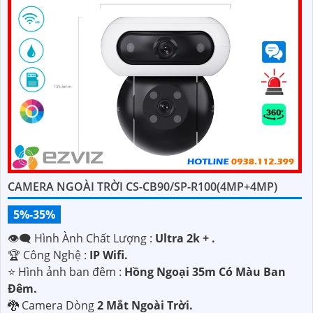
CAMERA NGOÀI TRỜI CS-CB90/SP-R100(4MP+4MP)
5%-35%
👁️‍🗨 Hình Ành Chất Lượng :
Ultra 2k + .
🏆 Công Nghệ :
IP Wifi.
⭐ Hình ảnh ban đêm :
Hồng Ngoại 35m Có Màu Ban
Ðêm.
🐉️ Camera Dòng
2 Mắt Ngoài Trời.