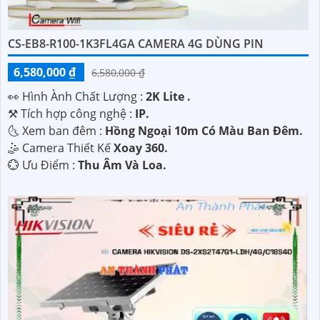
CS-EB8-R100-1K3FL4GA CAMERA 4G DÙNG PIN
6,580,000 ₫
6,580,000 ₫
️👀 Hình Ành Chất Lượng :
2K Lite .
⚒ Tích hợp công nghệ :
IP.
🌜 Xem ban đêm :
Hồng Ngoại 10m Có Màu Ban Đêm.
🤹 Camera Thiết Kế
Xoay 360.
️💮 Ưu Điểm :
Thu Âm Và Loa.