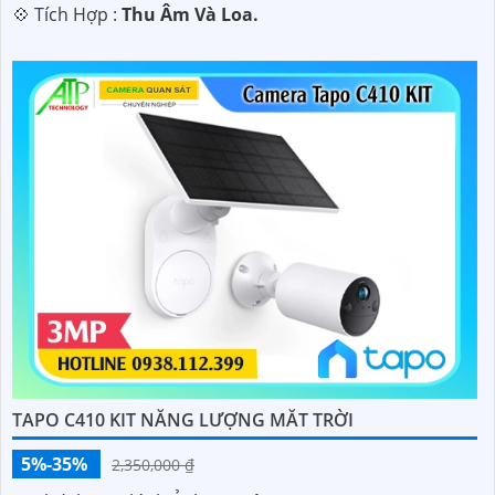
️💠 Tích Hợp :
Thu Âm Và Loa.
TAPO C410 KIT NĂNG LƯỢNG MĂT TRỜI
5%-35%
2,350,000 ₫