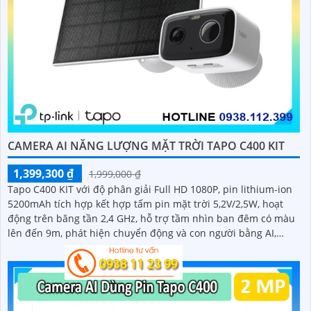
CAMERA AI NĂNG LƯỢNG MẶT TRỜI TAPO C400 KIT
1,399,300 ₫
1,999,000 ₫
Tapo C400 KIT với độ phân giải Full HD 1080P, pin lithium-ion
5200mAh tích hợp kết hợp tấm pin mặt trời 5,2V/2,5W, hoạt
động trên băng tần 2,4 GHz, hỗ trợ tầm nhìn ban đêm có màu
lên đến 9m, phát hiện chuyển động và con người bằng AI,
đồng thời lưu trữ dữ liệu qua thẻ microSD lên đến 512GB