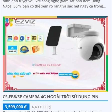
hình ảnh tuyệt vời. Với công nghệ giám sát ban đêm Hồng
Ngoại 30m, bạn có thể xem rõ ràng và sắc nét ngay cả trong
điều kiện ánh sáng yếu
CS-EB8/SP CAMERA 4G NGOÀI TRỜI SỬ DỤNG PIN
3,599,000 ₫
6,409,000 ₫