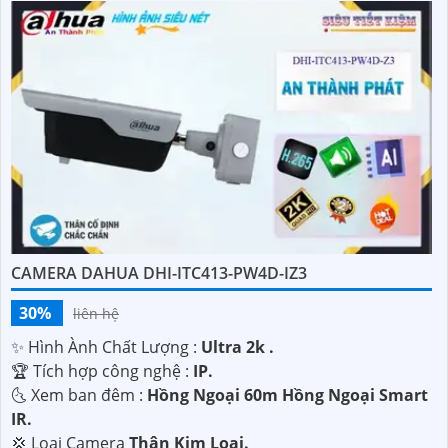
CAMERA DAHUA DHI-ITC413-PW4D-IZ3
30%
liên hệ
✨ Hình Ành Chất Lượng :
Ultra 2k .
🏆 Tích hợp công nghệ :
IP.
🌜 Xem ban đêm :
Hồng Ngoại 60m Hồng Ngoại Smart
IR.
💢 Loại Camera
Thân Kim Loại.