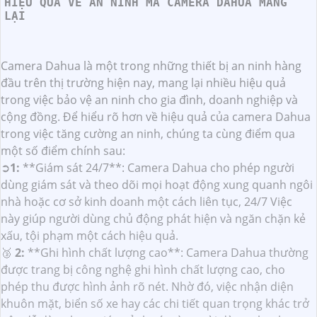
HIỆU QUẢ VỀ AN NINH MÀ CAMERA DAHUA MANG
LẠI
Camera Dahua là một trong những thiết bị an ninh hàng
đầu trên thị trường hiện nay, mang lại nhiều hiệu quả
trong việc bảo vệ an ninh cho gia đình, doanh nghiệp và
cộng đồng. Để hiểu rõ hơn về hiệu quả của camera Dahua
trong việc tăng cường an ninh, chúng ta cùng điểm qua
một số điểm chính sau:
➲
1:
**Giám sát 24/7**: Camera Dahua cho phép người
dùng giám sát và theo dõi mọi hoạt động xung quanh ngôi
nhà hoặc cơ sở kinh doanh một cách liên tục, 24/7 Việc
này giúp người dùng chủ động phát hiện và ngăn chặn kẻ
xấu, tội phạm một cách hiệu quả.
🥉
2:
**Ghi hình chất lượng cao**: Camera Dahua thường
được trang bị công nghệ ghi hình chất lượng cao, cho
phép thu được hình ảnh rõ nét. Nhờ đó, việc nhận diện
khuôn mặt, biển số xe hay các chi tiết quan trọng khác trở