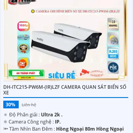
DH-ITC215-PW6M-(IR)LZF CAMERA QUAN SÁT BIỂN SỐ
XE
30%
Liên hệ
🔅 Độ Phân giải :
Ultra 2k .
⚛️ Camera Công nghệ :
IP.
🔦 Tầm Nhìn Ban Đêm :
Hồng Ngoại 80m Hồng Ngoại