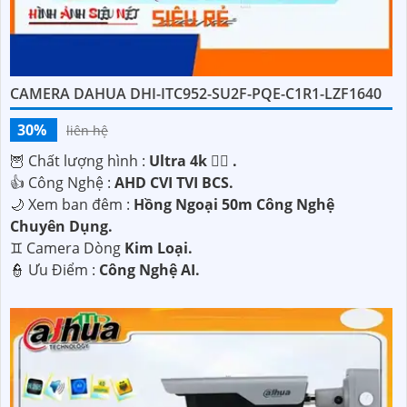
CAMERA DAHUA DHI-ITC952-SU2F-PQE-C1R1-LZF1640
30%
liên hệ
🦉 Chất lượng hình :
Ultra 4k 👍🏾 .
👍 Công Nghệ :
AHD CVI TVI BCS.
🌙 Xem ban đêm :
Hồng Ngoại 50m Công Nghệ
Chuyên Dụng.
♊ Camera Dòng
Kim Loại.
️👮 Ưu Điểm :
Công Nghệ AI.