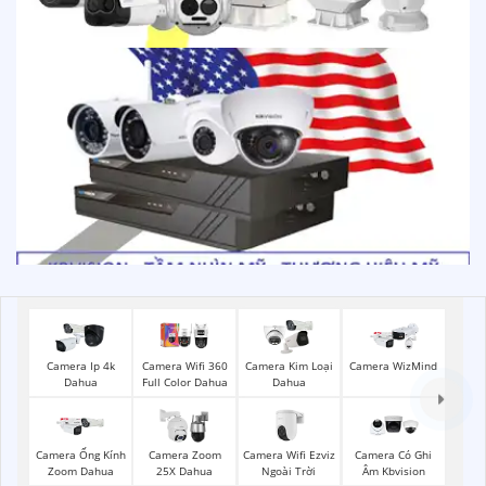
Camera Ip 4k
Camera Wifi 360
Camera Kim Loại
Camera WizMind
Dahua
Full Color Dahua
Dahua
Camera Wifi Ezviz
Camera Ống Kính
Camera Zoom
Camera Có Ghi
Ngoài Trời
Zoom Dahua
25X Dahua
Âm Kbvision