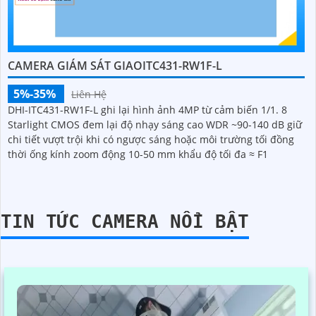
CAMERA GIÁM SÁT GIAOITC431-RW1F-L
5%-35%
Liên Hệ
DHI-ITC431-RW1F-L ghi lại hình ảnh 4MP từ cảm biến 1/1. 8
Starlight CMOS đem lại độ nhạy sáng cao WDR ~90-140 dB giữ
chi tiết vượt trội khi có ngược sáng hoặc môi trường tối đồng
thời ống kính zoom động 10-50 mm khẩu độ tối đa ≈ F1
TIN TỨC CAMERA NỔI BẬT