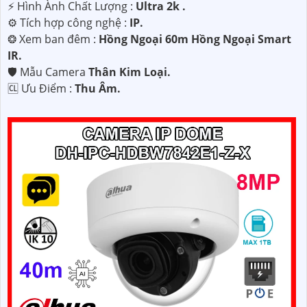
️⚡ Hình Ành Chất Lượng :
Ultra 2k .
⚙ Tích hợp công nghệ :
IP.
❂ Xem ban đêm :
Hồng Ngoại 60m Hồng Ngoại Smart
IR.
🛡 Mẫu Camera
Thân Kim Loại.
️🆑 Ưu Điểm :
Thu Âm.