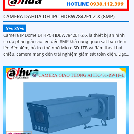
CAMERA DAHUA DH-IPC-HDBW7842E1-Z-X (8MP)
5%-35%
Camera IP Dome DH-IPC-HDBW7842E1-Z-X là thiết bị an ninh
có độ phân giải cao lên đến 8MP khả năng quan sát ban đêm
lên đến 40m, hỗ trợ thẻ nhớ Micro SD 1TB và đàm thoại hai
chiều, camera mang đến trải nghiệm giám sát toàn diện. Đặc
biệt, các tính năng AI thông minh như nhận diện khuôn mặt
và đếm người giúp nâng cao hiệu quả quản lý và an ninh cho
mọi không gian trong nhà