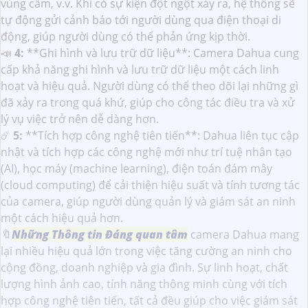
vùng cấm, v.v. Khi có sự kiện đột ngột xảy ra, hệ thống sẽ
tự động gửi cảnh báo tới người dùng qua điện thoại di
động, giúp người dùng có thể phản ứng kịp thời.
📣
4:
**Ghi hình và lưu trữ dữ liệu**: Camera Dahua cung
cấp khả năng ghi hình và lưu trữ dữ liệu một cách linh
hoạt và hiệu quả. Người dùng có thể theo dõi lại những gì
đã xảy ra trong quá khứ, giúp cho công tác điều tra và xử
lý vụ việc trở nên dễ dàng hơn.
☄️
5:
**Tích hợp công nghệ tiên tiến**: Dahua liên tục cập
nhật và tích hợp các công nghệ mới như trí tuệ nhân tạo
(AI), học máy (machine learning), điện toán đám mây
(cloud computing) để cải thiện hiệu suất và tính tương tác
của camera, giúp người dùng quản lý và giám sát an ninh
một cách hiệu quả hơn.
🔖
Những Thông tin Đáng quan tâm
camera Dahua mang
lại nhiều hiệu quả lớn trong việc tăng cường an ninh cho
cộng đồng, doanh nghiệp và gia đình. Sự linh hoạt, chất
lượng hình ảnh cao, tính năng thông minh cùng với tích
hợp công nghệ tiên tiến, tất cả đều giúp cho việc giám sát