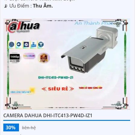
️📡 Ưu Điểm :
Thu Âm.
CAMERA DAHUA DHI-ITC413-PW4D-IZ1
30%
liên hệ