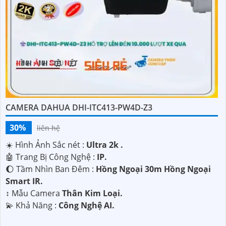
CAMERA DAHUA DHI-ITC413-PW4D-Z3
30%
liên hệ
☀️ Hình Ảnh Sắc nét :
Ultra 2k .
🤖️ Trang Bị Công Nghệ :
IP.
🌔 Tầm Nhìn Ban Đêm :
Hồng Ngoại 30m Hồng Ngoại
Smart IR.
↕️ Mẫu Camera
Thân Kim Loại.
️💫 Khả Năng :
Công Nghệ AI.