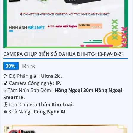
CAMERA CHỤP BIỂN SỐ DAHUA DHI-ITC413-PW4D-Z1
30%
liên hệ
💯 Độ Phân giải :
Ultra 2k .
🌠 Camera Công nghệ :
IP.
⭐ Tầm Nhìn Ban Đêm :
Hồng Ngoại 30m Hồng Ngoại
Smart IR.
🗜️ Loại Camera
Thân Kim Loại.
️♚ Khả Năng :
Công Nghệ AI.