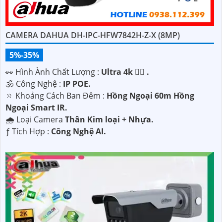
CAMERA DAHUA DH-IPC-HFW7842H-Z-X (8MP)
5%-35%
️👀 Hình Ành Chất Lượng :
Ultra 4k 👍🏾 .
🕉️ Công Nghệ :
IP POE.
🔅 Khoảng Cách Ban Đêm :
Hồng Ngoại 60m Hồng
'
Ngoại Smart IR.
🌧️ Loại Camera
Thân Kim loại + Nhựa.
️ƒ Tích Hợp :
Công Nghệ AI.