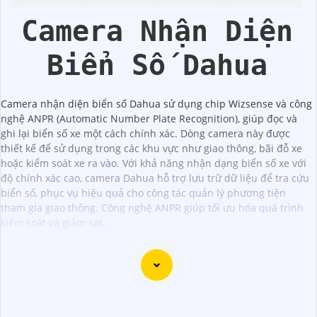
Camera Nhận Diện
Biển Số Dahua
Camera nhận diện biển số Dahua sử dụng chip Wizsense và công
nghệ ANPR (Automatic Number Plate Recognition), giúp đọc và
ghi lại biển số xe một cách chính xác. Dòng camera này được
thiết kế để sử dụng trong các khu vực như giao thông, bãi đỗ xe
hoặc kiểm soát xe ra vào. Với khả năng nhận dạng biển số xe với
độ chính xác cao, camera Dahua hỗ trợ lưu trữ dữ liệu để tra cứu
biển số, phục vụ hiệu quả cho công tác quản lý phương tiện
tham gia giao thông. Công nghệ ANPR giúp tối ưu hóa quá trình
kiểm soát và giám sát.
Dạ chắc chắn, đây là tư vấn của tôi về Camera Dahua
chính hãng giá rẻ và chất lượng: