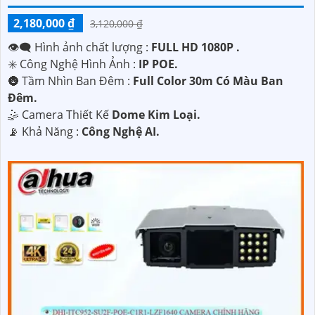
2,180,000 ₫
3,120,000 ₫
👁️‍🗨 Hình ảnh chất lượng :
FULL HD 1080P .
✳️ Công Nghệ Hình Ảnh :
IP POE.
🌚 Tầm Nhìn Ban Đêm :
Full Color 30m Có Màu Ban
Đêm.
🤹 Camera Thiết Kế
Dome Kim Loại.
️📡 Khả Năng :
Công Nghệ AI.