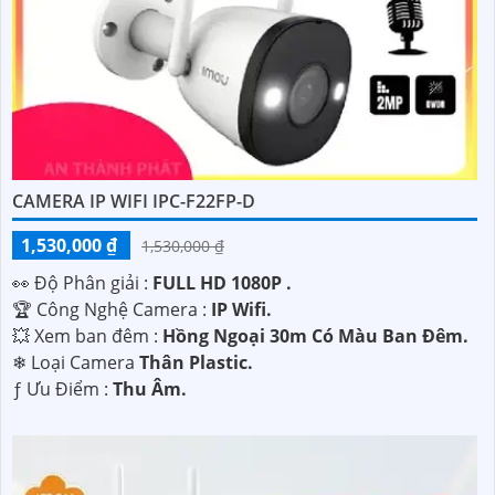
cao mức độ an ninh và giám sát cho không gian của mình
một cách hiệu quả. Nếu có bất kỳ thắc mắc hay cần hỗ trợ
thêm, vui lòng liên hệ với chúng tôi.
Hy vọng đây là thông tin phát huy được nhiều tính năng
cho bạn. Nếu có thêm câu hỏi hoặc yêu cầu nào khác, xin
vui lòng cho biết để được hỗ trợ thêm.
CAMERA IP WIFI IPC-F22FP-D
1,530,000 ₫
1,530,000 ₫
️👀 Độ Phân giải :
FULL HD 1080P .
🏆 Công Nghệ Camera :
IP Wifi.
💥 Xem ban đêm :
Hồng Ngoại 30m Có Màu Ban Đêm.
❄ Loại Camera
Thân Plastic.
️ƒ Ưu Điểm :
Thu Âm.
'