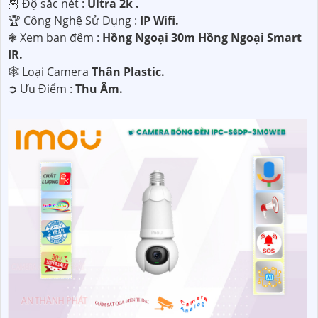
🦉 Độ sắc nét :
Ultra 2k .
🏆 Công Nghệ Sử Dụng :
IP Wifi.
❃ Xem ban đêm :
Hồng Ngoại 30m Hồng Ngoại Smart
IR.
🕸️ Loại Camera
Thân Plastic.
️➲ Ưu Điểm :
Thu Âm.