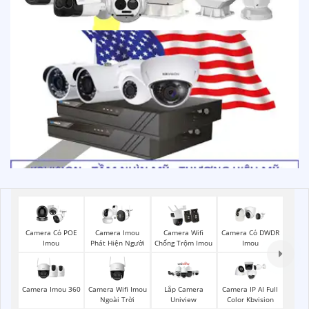
Camera Có POE
Camera Imou
Camera Wifi
Camera Có DWDR
Imou
Phát Hiện Người
Chống Trộm Imou
Imou
Camera Imou 360
Camera Wifi Imou
Lắp Camera
Camera IP AI Full
Ngoài Trời
Uniview
Color Kbvision