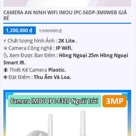
CAMERA AN NINH WIFI IMOU IPC-S6DP-3M0WEB GIÁ
RẺ
1,200,000 ₫
1,500,000 ₫
️⚡ Chất lượng hình Ảnh :
2K Lite .
✳️ Camera Công nghệ :
IP Wifi.
🌜 Xem Được Ban Đêm :
Hồng Ngoại 25m Hồng Ngoại
Smart IR.
🐜 Thiết Kế Camera
Plastic.
️✤ Đặt Điểm :
Thu Âm Và Loa.