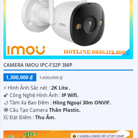
CAMERA IMOU IPC-F32P 3MP
1,300,000 ₫
1,600,000 ₫
️⚡ Hình Ảnh Sắc nét :
2K Lite .
🌠 Công Nghệ Hình Ảnh :
IP Wifi.
🌙 Tầm Xa Ban Đêm :
Hồng Ngoại 30m ONVIF.
🕸️ Cấu Tạo Camera
Thân Plastic.
️🆑 Đặt Điểm :
Thu Âm.