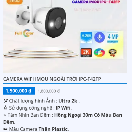
CAMERA WIFI IMOU NGOÀI TRỜI IPC-F42FP
1,500,000 ₫
1,800,000 ₫
💯 Chất lượng hình Ảnh :
Ultra 2k .
🤖️ Sử dụng công nghệ :
IP Wifi.
⭐ Tầm Nhìn Ban Đêm :
Hồng Ngoại 30m Có Màu Ban
Đêm.
👑 Mẫu Camera
Thân Plastic.