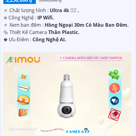
3,250,000 ₫
3,550,000 ₫
🔅 Chất lượng hình :
Ultra 4k 👍🏾 .
✳️ Công Nghệ :
IP Wifi.
🔅 Xem ban đêm :
Hồng Ngoại 30m Có Màu Ban Đêm.
🔩 Thiết Kế Camera
Thân Plastic.
️♚ Ưu Điểm :
Công Nghệ AI.