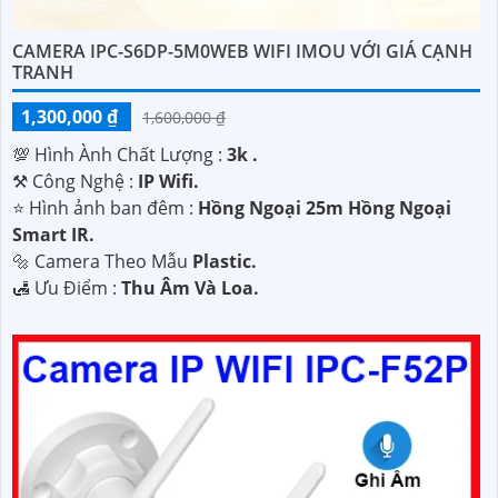
CAMERA IPC-S6DP-5M0WEB WIFI IMOU VỚI GIÁ CẠNH
TRANH
1,300,000 ₫
1,600,000 ₫
💯 Hình Ành Chất Lượng :
3k .
⚒ Công Nghệ :
IP Wifi.
⭐ Hình ảnh ban đêm :
Hồng Ngoại 25m Hồng Ngoại
Smart IR.
🔩 Camera Theo Mẫu
Plastic.
️🛃 Ưu Điểm :
Thu Âm Và Loa.