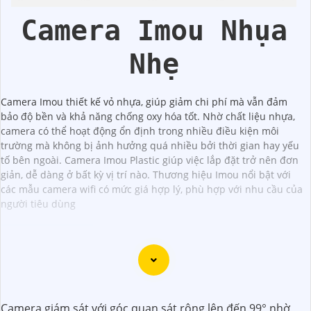
Camera Imou Nhụa
Nhẹ
Camera Imou thiết kế vỏ nhựa, giúp giảm chi phí mà vẫn đảm
bảo độ bền và khả năng chống oxy hóa tốt. Nhờ chất liệu nhựa,
camera có thể hoạt động ổn định trong nhiều điều kiện môi
trường mà không bị ảnh hưởng quá nhiều bởi thời gian hay yếu
tố bên ngoài. Camera Imou Plastic giúp việc lắp đặt trở nên đơn
giản, dễ dàng ở bất kỳ vị trí nào. Thương hiệu Imou nổi bật với
các mẫu camera wifi có mức giá hợp lý, phù hợp với nhu cầu của
người tiêu dùng
### Tư vấn lắp đặt Camera Plastic Hình ảnh sắc nét cho
không gian của bạn
Camera giám sát với góc quan sát rộng lên đến 99° nhờ