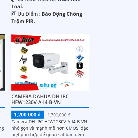
Loại.
️🆑 Ưu Điểm :
Báo Động Chống
Trộm PIR.
CAMERA DAHUA DH-IPC-
HFW1230V-A-I4-B-VN
1,200,000 ₫
1,700,000 ₫
Camera DH-IPC-HFW1230V-A-I4-B-VN
ng
nhỏ gọn và mạnh mẽ hơn CMOS, đặc
biệt phù hợp để quan sát ban đêm