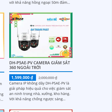
với khả năng hồng ngoại 50m đảm
bảo hình ảnh sắc nét. Camera có độ
phân giải FULL HD 1080P, giúp hình
ảnh thực tế và rõ nét
DH-P5AE-PV CAMERA GIÁM SÁT
360 NGOÀI TRỜI
1,599,000 ₫
2,000,000 ₫
Camera IP không dây DH-P5AE-PV là
ản
giải pháp hiệu quả cho việc giám sát
an ninh trong nhà, xưởng, kho hàng.
ăng
Với khả năng chống ngược sáng
ệ
DWDR, camera giúp cho hình ảnh rõ
nét ngay cả trong điều kiện ánh sáng