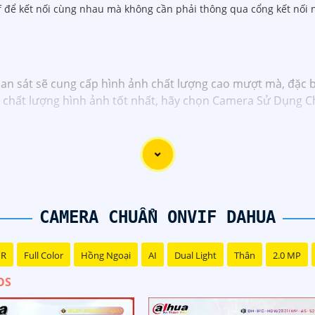
f để kết nối cùng nhau mà không cần phải thông qua cổng kết nối 
uan sát sẽ cung cấp hình ảnh chất lượng cao mượt mà, đặc 
à chất lượng hình ảnh tốt nhất, hãy chọn Camera Sử Dụng 
CAMERA CHUẨN ONVIF DAHUA
NR
Full Color
Hồng Ngoại
AI
Dual Light
Thân
2.0 MP
OS