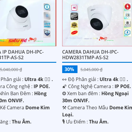
 IP DAHUA DH-IPC-
CAMERA DAHUA DH-IPC-
1TP-AS-S2
HDW2831TMP-AS-S2
30%
5,040,000 ₫
5,045,000 ₫
 Phân giải :
Ultra 4k 👍🏾 .
️👀 Độ Phân giải :
Ultra 4k 👍🏾 .
era Công nghệ :
IP POE.
🌠 Công Nghệ Camera :
IP POE.
Nhìn Ban Đêm :
Hồng
❂ Xem ban đêm :
Hồng Ngoại
30m ONVIF.
30m ONVIF.
t Kế Camera
Dome Kim
⚒ Camera Theo Mẫu
Dome Ki
Loại.
Năng :
Thu Âm.
️🎙 Ưu Điểm :
Thu Âm.