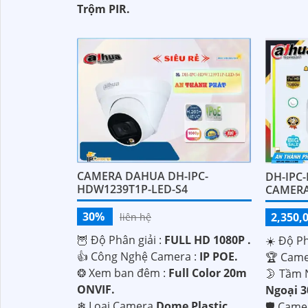
Trộm PIR.
CAMERA DAHUA DH-IPC-
DH-IPC
HDW1239T1P-LED-S4
CAMERA
30%
2,350,
liên hệ
🦉 Độ Phân giải :
FULL HD 1080P .
☀️ Độ Ph
👍 Công Nghệ Camera :
IP POE.
🏆 Came
❂ Xem ban đêm :
Full Color 20m
🌛 Tầm 
ONVIF.
Ngoại 
❄ Loại Camera
Dome Plastic.
🛡 Cam