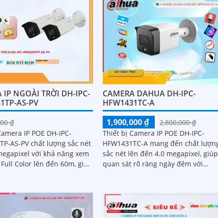
CAMERA DAHUA DH-IPC-
IP NGOÀI TRỜI DH-IPC-
HFW1431TC-A
1TP-AS-PV
1,900,000 ₫
2,800,000 ₫
00 ₫
Thiết bị Camera IP POE DH-IPC-
 Camera IP POE DH-IPC-
HFW1431TC-A mang đến chất lượn
P-AS-PV chất lượng sắc nét
sắc nét lên đến 4.0 megapixel, giú
megapixel với khả năng xem
quan sát rõ ràng ngày đêm với
Full Color lên đến 60m, giúp
khoảng cách hồng ngoại 30m
giám sát hiệu quả dù trong
n ánh sáng yếu