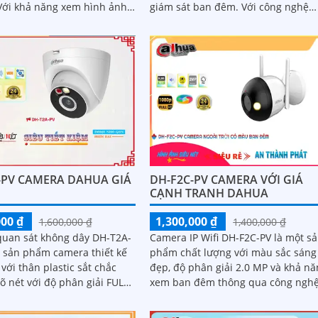
giám sát ban đêm. Với công nghệ
sáng đẹp nhờ công nghệ
Hồng Ngoại, Camera có khả năng
ại 50m, hình ảnh rõ nét và
quan sát trong khoảng cách 50m
ới độ phân giải Full HD
trong điều kiện ánh sáng yếu
-PV CAMERA DAHUA GIÁ
DH-F2C-PV CAMERA VỚI GIÁ
CẠNH TRANH DAHUA
000 ₫
1,300,000 ₫
1,600,000 ₫
1,400,000 ₫
uan sát không dây DH-T2A-
Camera IP Wifi DH-F2C-PV là một s
t sản phẩm camera thiết kế
phẩm chất lượng với màu sắc sáng
với thân plastic sắt chắc
đẹp, độ phân giải 2.0 MP và khả n
õ nét với độ phân giải FULL
xem ban đêm thông qua công ngh
g chỉ
hồng ngoại 30m