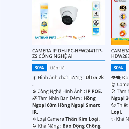
CAMERA IP DH-IPC-HFW2441TP-
CAMERA
ZS CÔNG NGHỆ AI
HDW283
30%
30%
Liên Hệ
☀️ Hình ảnh chất lượng :
Ultra 2k
👁️‍🗨 Độ
.
🤖️ Cam
⚙ Công Nghệ Hình Ảnh :
IP POE.
🌛 Tầm 
🌈 Tầm Nhìn Ban Đêm :
Hồng
Ngoại 
Ngoại 60m Hồng Ngoại Smart
🎲 Thiế
'
IR.
Loại.
❄ Loại Camera
Thân Kim Loại.
️✨ Khả 
️💫 Khả Năng :
Báo Động Chống