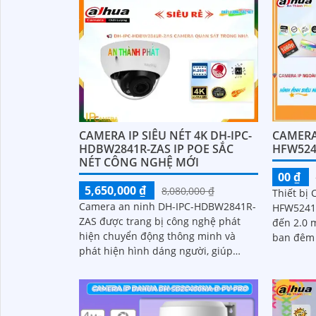
CAMERA IP SIÊU NÉT 4K DH-IPC-
CAMERA 
HDBW2841R-ZAS IP POE SẮC
HFW524
NÉT CÔNG NGHỆ MỚI
00 ₫
5,650,000 ₫
8,080,000 ₫
Thiết bị
Camera an ninh DH-IPC-HDBW2841R-
HFW5241T
ZAS được trang bị công nghệ phát
đến 2.0 
hiện chuyển động thông minh và
ban đêm 
phát hiện hình dáng người, giúp
cho việc 
người dùng dễ dàng quản lý và giám
điều kiệ
sát. Sản phẩm này kết nối qua dây
mạng, có khả năng báo động khi xâm
nhập hàng rào ảo