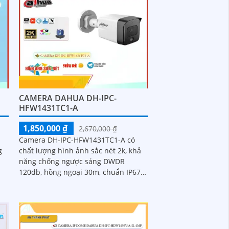
yếu
CAMERA DAHUA DH-IPC-
HFW1431TC1-A
1,850,000 ₫
2,670,000 ₫
Camera DH-IPC-HFW1431TC1-A có
g
chất lượng hình ảnh sắc nét 2k, khả
p
năng chống ngược sáng DWDR
120db, hồng ngoại 30m, chuẩn IP67
và công nghệ IP POE giúp camera dễ
dàng lắp đặt...