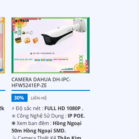
CAMERA DAHUA DH-IPC-
HFW5241EP-ZE
30%
LIÊN HỆ
2k
️⚡ Độ sắc nét :
FULL HD 1080P .
✳️ Công Nghệ Sử Dụng :
IP POE.
❃ Xem ban đêm :
Hồng Ngoại
50m Hồng Ngoại SMD.
🤹 Camera Thiết Kế
Thân Kim