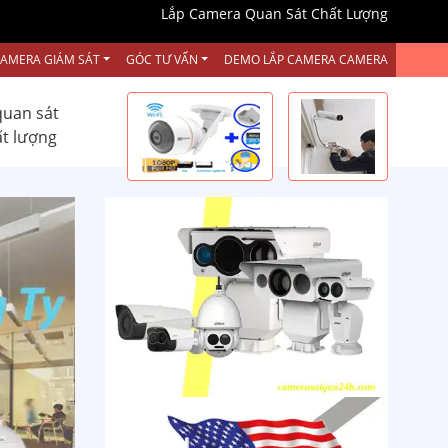
Lắp Camera Quan Sát Chất Lượng
CAMERA GIÁM SÁT
GÓC TƯ VẤN
DEMO LẮP CAMERA CAMERA
quan sát
ất lượng