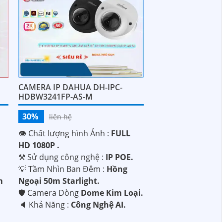
CAMERA IP DAHUA DH-IPC-
HDBW3241FP-AS-M
30%
liên hệ
👁 Chất lượng hình Ảnh :
FULL
HD 1080P .
⚒ Sử dụng công nghệ :
IP POE.
💡 Tầm Nhìn Ban Đêm :
Hồng
m
Ngoại 50m Starlight.
🛡 Camera Dòng
Dome Kim Loại.
️🔈 Khả Năng :
Công Nghệ AI.