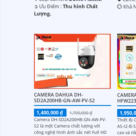
️➲ Ưu Điểm :
Thu hình Chất
️💮 Khả 
Lượng.
CAMERA DAHUA DH-
CAMERA
SD2A200HB-GN-AW-PV-S2
HFW223
1,400,000 ₫
1,950,
1,700,000 ₫
Camera DH-SD2A200HB-GN-AW-PV-
Thiết Bị
S2 là một Camera chất lượng với
AS-I2-B-
công nghệ hình ảnh sắc nét Full HD
cao và t