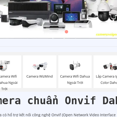
Camera Wifi
Camera Wifi Dahua
Camera WizMind
Lắp Camera Ip
Dahua Ngoài
Ngoài Trời
Color Dah
Trời
mera chuẩn Onvif Da
có hổ trợ kết nối công nghệ Onvif (Open Network Video Interface