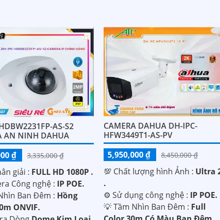
CAMERA DAHUA DH-IPC-
-HDBW2231FP-AS-S2
HFW3449T1-AS-PV
 AN NINH DAHUA
5,950,000 ₫
000 ₫
8,450,000 ₫
3,335,000 ₫
💯 Chất lượng hình Ảnh :
Ultra 
ân giải :
FULL HD 1080P .
.
ra Công nghệ :
IP POE.
⚙ Sử dụng công nghệ :
IP POE.
Nhìn Ban Đêm :
Hồng
💡 Tầm Nhìn Ban Đêm :
Full
30m ONVIF.
Color 30m Có Màu Ban Đêm.
era Dòng
Dome Kim Loại.