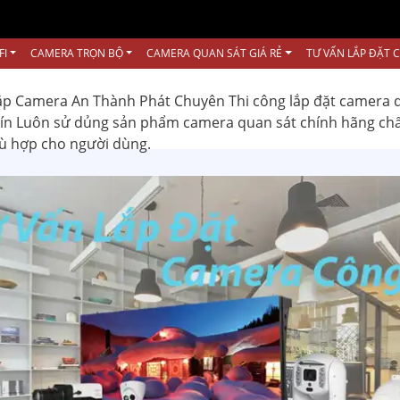
FI
CAMERA TRỌN BỘ
CAMERA QUAN SÁT GIÁ RẺ
TƯ VẤN LẮP ĐẶT 
ắp Camera An Thành Phát Chuyên Thi công lắp đặt camera 
 tín Luôn sử dủng sản phẩm camera quan sát chính hãng ch
hù hợp cho người dùng.