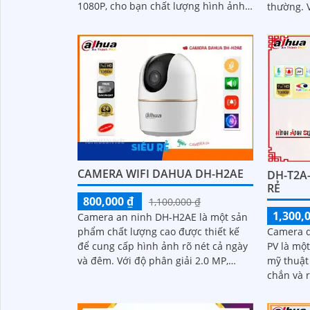
1080P, cho bạn chất lượng hình ảnh
thường. Với khả năng xem hình ảnh
tuyệt vời cả ban ngày lẫn ban đêm.
ban đêm 
Ấn tượng ơn với những thông số là
Hồng Ngo
camera này có khả năng hiển thị
sắc sảo v
hình ảnh màu sắc đầy đủ trong
1080P
khoảng cách 30m vào ban đêm
CAMERA WIFI DAHUA DH-H2AE
DH-T2A
RẺ
800,000 ₫
1,100,000 ₫
1,300,
Camera an ninh DH-H2AE là một sản
Camera q
phẩm chất lượng cao được thiết kế
PV là mộ
để cung cấp hình ảnh rõ nét cả ngày
mỹ thuật 
và đêm. Với độ phân giải 2.0 MP,
chắn và r
camera này cho phép bạn xem
HD 1080P. Sản phẩm này khôn
được...
giúp...