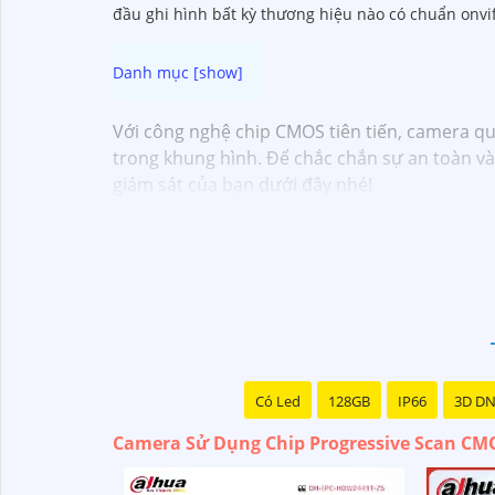
đầu ghi hình bất kỳ thương hiệu nào có chuẩn onvi
Với công nghệ chip CMOS tiên tiến, camera q
trong khung hình. Để chắc chắn sự an toàn v
giám sát của bạn dưới đây nhé!
Có Led
128GB
IP66
3D D
Camera Sử Dụng Chip Progressive Scan CM