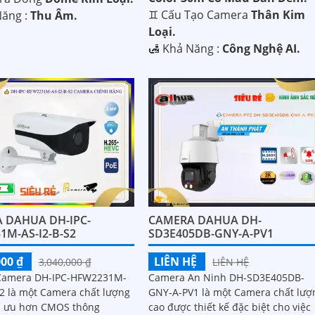
♊ Cấu Tạo Camera
Thân Kim
Năng :
Thu Âm.
Loại.
️🛃 Khả Năng :
Công Nghệ AI.
 DAHUA DH-IPC-
CAMERA DAHUA DH-
1M-AS-I2-B-S2
SD3E405DB-GNY-A-PV1
000 ₫
LIÊN HỆ
3,040,000 ₫
LIÊN HỆ
 Camera DH-IPC-HFW2231M-
Camera An Ninh DH-SD3E405DB-
S2 là một Camera chất lượng
GNY-A-PV1 là một Camera chất lượ
ối ưu hơn CMOS thông
cao được thiết kế đặc biệt cho việc