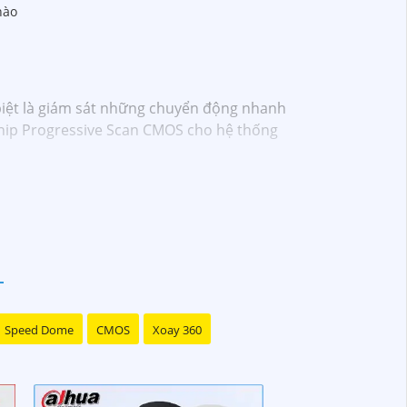
nào
biệt là giám sát những chuyển động nhanh
Chip Progressive Scan CMOS cho hệ thống
Speed Dome
CMOS
Xoay 360