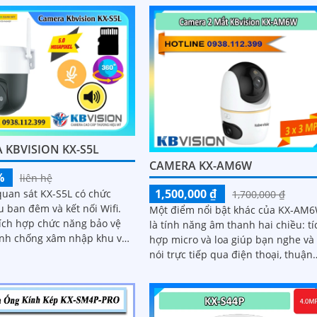
..
quả giám sát.
 KBVISION KX-S5L
CAMERA KX-AM6W
%
liên hệ
1,500,000 ₫
uan sát KX-S5L có chức
1,700,000 ₫
 ban đêm và kết nối Wifi.
Một điểm nổi bật khác của KX‑AM
tích hợp chức năng bảo vệ
là tính năng âm thanh hai chiều: tí
nh chống xâm nhập khu vực
hợp micro và loa giúp bạn nghe và
 trên ống kính
nói trực tiếp qua điện thoại, thuận
tiện khi bạn muốn nhắc nhở người
nhà, trò chuyện với khách hoặc cả
báo người lạ. Kết hợp với khả năng
lưu trữ thẻ nhớ và xem lại nhanh