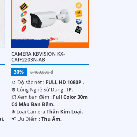
CAMERA KBVISION KX-
CAIF2203N-AB
30%
8,480,000 ₫
🔅 Độ sắc nét :
FULL HD 1080P .
⚙ Công Nghệ Sử Dụng :
IP.
💥 Xem ban đêm :
Full Color 30m
Có Màu Ban Đêm.
❄ Loại Camera
Thân Kim Loại.
i.
️📢 Ưu Điểm :
Thu Âm.