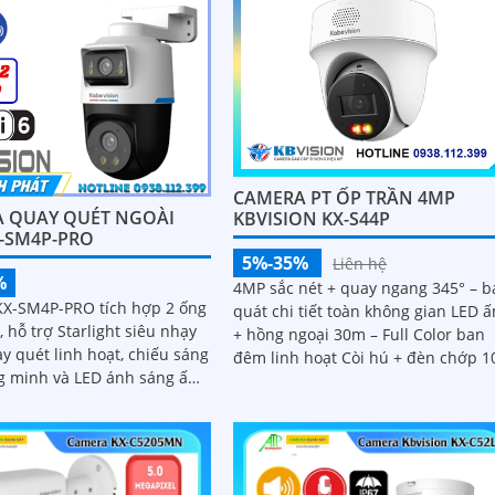
chóng, đây thực sự là giải pháp gi
sát thông minh, gọn nhẹ mà vô cù
hiệu quả
CAMERA PT ỐP TRẦN 4MP
 QUAY QUÉT NGOÀI
KBVISION KX-S44P
X-SM4P-PRO
5%-35%
Liên hệ
%
4MP sắc nét + quay ngang 345° – b
X-SM4P-PRO tích hợp 2 ống
quát chi tiết toàn không gian LED 
 hỗ trợ Starlight siêu nhạy
+ hồng ngoại 30m – Full Color ban
y quét linh hoạt, chiếu sáng
đêm linh hoạt Còi hú + đèn chớp 1
g minh và LED ánh sáng ấm
âm tùy chỉnh – cảnh báo chủ động
tức thì
 tối ưu hình ảnh ban đêm