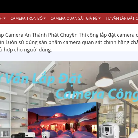
FI
CAMERA TRỌN BỘ
CAMERA QUAN SÁT GIÁ RẺ
TƯ VẤN LẮP ĐẶT 
ắp Camera An Thành Phát Chuyên Thi công lắp đặt camera 
 tín Luôn sử dủng sản phẩm camera quan sát chính hãng ch
hù hợp cho người dùng.