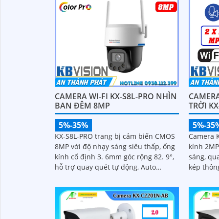
CAMERA WI-FI KX-S8L-PRO NHÌN
CAMERA
BAN ĐÊM 8MP
TRỜI K
5%-35%
5%-35
KX-S8L-PRO trang bị cảm biến CMOS
Camera K
8MP với độ nhạy sáng siêu thấp, ống
kính 2MP,
kính cố định 3. 6mm góc rộng 82. 9°,
sáng, qua
hỗ trợ quay quét tự động, Auto
kép thôn
Tracking theo dõi đối tượng
30m. Công nghệ AI-ISP kết hợp cảm
biến lớn