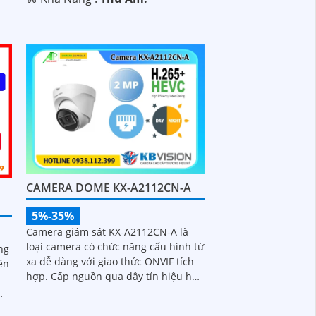
CAMERA DOME KX-A2112CN-A
5%-35%
Camera giám sát KX-A2112CN-A là
loại camera có chức năng cấu hình từ
ng
xa dễ dàng với giao thức ONVIF tích
ên
hợp. Cấp nguồn qua dây tín hiệu hỗ
trợ độ phân giải 2
ệu