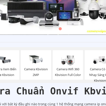
a Xem Biển
Camera Kbvision
Camera Wifi 360
Camera Có
e Kbvision
2MP
Kbvision Full Color
Nhạy Sáng 
Kbvision
ra Chuẩn Onvif Kbv
 với bât kỳ đầu ghi nào trong cùng 1 hệ thống mạng camera ip onvi