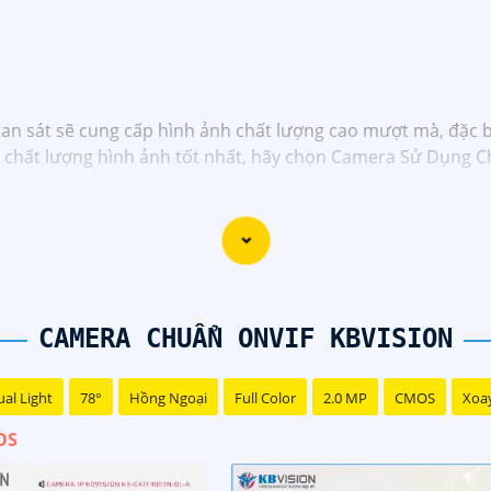
uan sát sẽ cung cấp hình ảnh chất lượng cao mượt mà, đặc 
à chất lượng hình ảnh tốt nhất, hãy chọn Camera Sử Dụng 
CAMERA CHUẨN ONVIF KBVISION
al Light
78°
Hồng Ngoại
Full Color
2.0 MP
CMOS
Xoa
OS