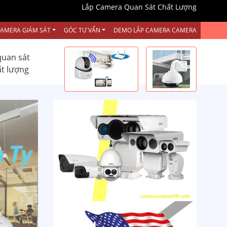
Lắp Camera Quan Sát Chất Lượng
CAMERA GIÁM SÁT
GÓC TƯ VẤN
DEMO LẮP CAMERA CAMERA
quan sát
ất lượng