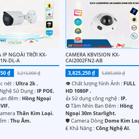
IP NGOÀI TRỜI KX-
CAMERA KBVISION KX-
01N-DL-A
CAI2002FN2-AB
750 ₫
3,825,250 ₫
3,215,000 ₫
5,885,000 ₫
c nét :
Ultra 2k .
👁 Chất lượng hình Ảnh :
FULL
 Nghệ Sử Dụng :
IP POE.
HD 1080P .
an đêm :
Hồng Ngoại
👍 Sử dụng công nghệ :
IP.
VIF.
✪ Tầm Nhìn Ban Đêm :
Hồng
Camera
Thân Kim Loại.
Ngoại 30m Starlight.
iểm :
Thu Âm.
🛡 Camera Dòng
Dome Kim Loạ
️₤ Khả Năng :
Công Nghệ AI.