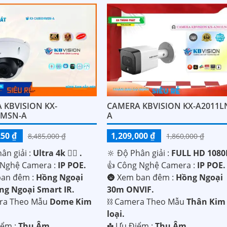
 KBVISION KX-
CAMERA KBVISION KX-A2011L
4MSN-A
A
250 ₫
1,209,000 ₫
8,485,000 ₫
1,860,000 ₫
hân giải :
Ultra 4k 👍🏾 .
🔆 Độ Phân giải :
FULL HD 1080P
 Nghệ Camera :
IP POE.
👍 Công Nghệ Camera :
IP POE.
an đêm :
Hồng Ngoại
🌚 Xem ban đêm :
Hồng Ngoại
g Ngoại Smart IR.
30m ONVIF.
ra Theo Mẫu
Dome Kim
⛓ Camera Theo Mẫu
Thân Kim
loại.
iểm :
Thu Âm.
️✤ Ưu Điểm :
Thu Âm.