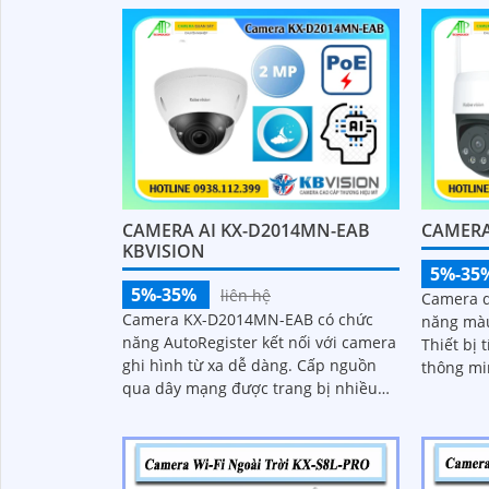
năng thu âm...
thu được.
CAMERA AI KX-D2014MN-EAB
CAMERA
KBVISION
5%-35
5%-35%
liên hệ
Camera q
Camera KX-D2014MN-EAB có chức
năng màu
năng AutoRegister kết nối với camera
Thiết bị 
ghi hình từ xa dễ dàng. Cấp nguồn
thông mi
qua dây mạng được trang bị nhiều
định sẵn
công nghệ cao trong giám sát an
ninh có thể kể đến phát hiện khuôn
mặt, phát hiện vật thể rơi, phát hiện
lãng vãng