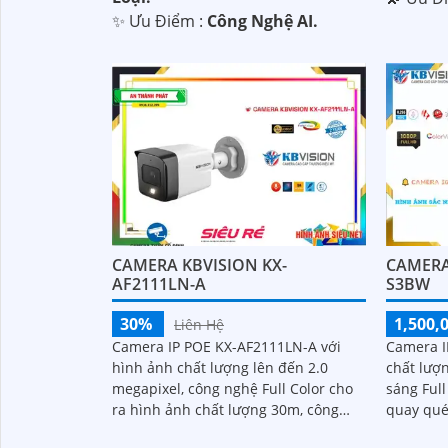
️✨ Ưu Điểm :
Công Nghệ AI.
CAMERA KBVISION KX-
CAMERA 
AF2111LN-A
S3BW
30%
1,500,
Liên Hệ
Camera IP POE KX-AF2111LN-A với
Camera I
hình ảnh chất lượng lên đến 2.0
chất lượn
megapixel, công nghệ Full Color cho
sáng Full
ra hình ảnh chất lượng 30m, công
quay qué
nghệ chống ngược sáng DWDR, khra
nước IP6