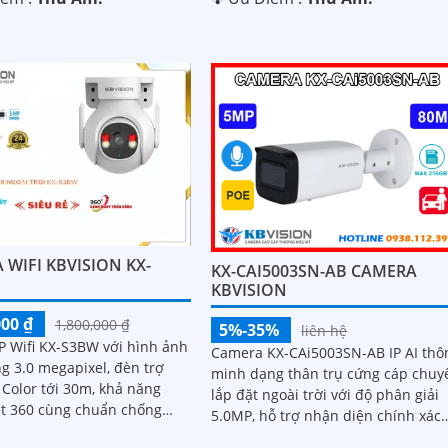
WIFI KBVISION KX-
KX-CAI5003SN-AB CAMERA
KBVISION
000 ₫
1,800,000 ₫
5%-35%
liên hệ
P Wifi KX-S3BW với hình ảnh
Camera KX-CAi5003SN-AB IP AI thô
g 3.0 megapixel, đèn trợ
minh dạng thân trụ cứng cáp chuy
 Color tới 30m, khả năng
lắp đặt ngoài trời với độ phân giải
t 360 cùng chuẩn chống
5.0MP, hỗ trợ nhận diện chính xác
7 giúp camera hoạt động và
người và phương tiện, nâng cao hi