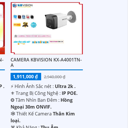
N-
CAMERA KBVISION KX-A4001TN-
A
1,911,000 ₫
2,940,000 ₫
 .
️⚡ Hình Ảnh Sắc nét :
Ultra 2k .
⚜️ Trang Bị Công Nghệ :
IP POE.
❂ Tầm Nhìn Ban Đêm :
Hồng
Ngoại 30m ONVIF.
🕸️ Thiết Kế Camera
Thân Kim
loại.
️⌘ Khả Năng :
Thu Âm.