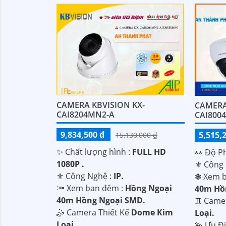
CAMERA KBVISION KX-
CAMERA
CAI8204MN2-A
CAI800
9,834,500 ₫
5,515,
15,130,000 ₫
✨ Chất lượng hình :
FULL HD
️👀 Độ P
1080P .
⚜️ Công
⚜️ Công Nghệ :
IP.
❃ Xem b
🔦 Xem ban đêm :
Hồng Ngoại
40m Hồn
40m Hồng Ngoại SMD.
♊ Came
🤹 Camera Thiết Kế
Dome Kim
Loại.
Loại.
️💫 Ưu Đ