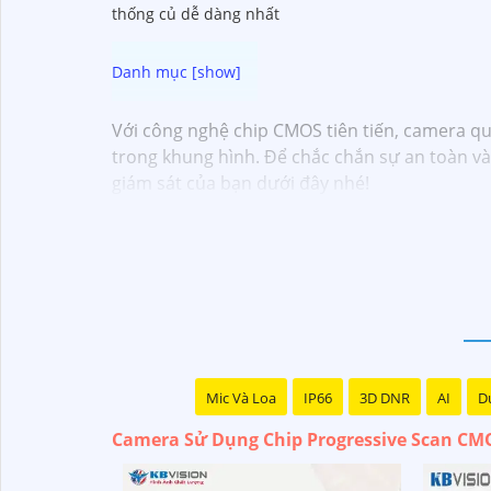
thống củ dễ dàng nhất
Với công nghệ chip CMOS tiên tiến, camera q
trong khung hình. Để chắc chắn sự an toàn v
giám sát của bạn dưới đây nhé!
Mic Và Loa
IP66
3D DNR
AI
Du
Camera Sử Dụng Chip Progressive Scan CM