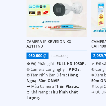
CAMERA IP KBVISION KX-
CAMERA 
A2111N3
CAIF40
950,000 ₫
2,089,
1,235,000 ₫
👁 Độ Phân giải :
FULL HD 1080P .
🔅 Độ sắ
®️ Camera Công nghệ :
IP POE.
®️ Công
✪ Tầm Nhìn Ban Đêm :
Hồng
❃ Xem b
Ngoại 30m ONVIF.
50m ON
'
👑 Mẫu Camera
Thân Plastic.
❄ Loại 
️➲ Khả Năng :
Thu hình Chất
️⇝ Ưu Đ
Lượng.