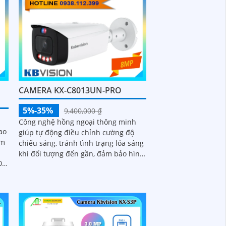
ám
ng
CAMERA KX-C8013UN-PRO
5%-35%
9,400,000 ₫
Công nghệ hồng ngoại thông minh
ao
giúp tự động điều chỉnh cường độ
ấm
chiếu sáng, tránh tình trạng lóa sáng
khi đối tượng đến gần, đảm bảo hình
0
ảnh luôn rõ nét trong đêm. Bên cạnh
đó, công nghệ giảm nhiễu 3DNR và
chống ngược sáng DWDR giúp
camera tái tạo màu sắc chính xác và
rõ ràng trong mọi điều kiện ánh sáng
phức tạp như ngược sáng mạnh hay