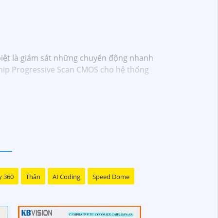
biệt là giám sát những chuyển động nhanh
Chip Progressive Scan CMOS cho hệ thống
y 360
Thân
AI Coding
Speed Dome