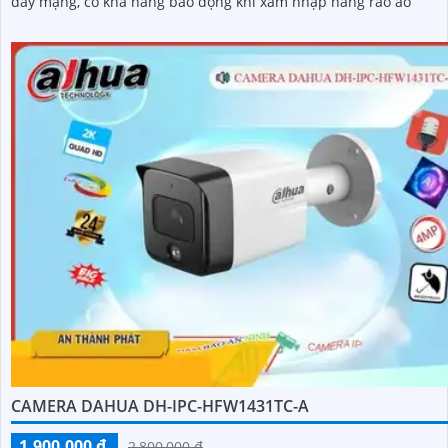
dây mạng, có khả năng báo động khi xâm nhập hàng rào ảo
CAMERA DAHUA DH-IPC-HFW1431TC-A
1,900,000 ₫
2,800,000 ₫