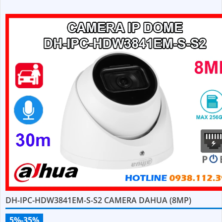
đến 512GB và công nghệ phân biệt người và phương tiện, nâng 
chính xác trong cảnh báo, hỗ trợ POE tiện lợi
DH-IPC-HDW3841EM-S-S2 CAMERA DAHUA (8MP)
5%-35%