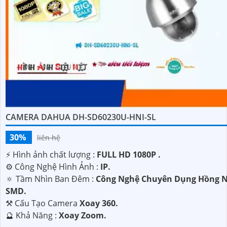
CAMERA DAHUA DH-SD60230U-HNI-SL
30%
liên hệ
️⚡ Hình ảnh chất lượng :
FULL HD 1080P .
⚙ Công Nghệ Hình Ảnh :
IP.
🔅 Tầm Nhìn Ban Đêm :
Công Nghệ Chuyên Dụng Hồng N
SMD.
⚒ Cấu Tạo Camera
Xoay 360.
️🔮 Khả Năng :
Xoay Zoom.