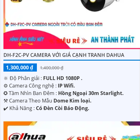
DH-F2C-PV CAMERA VỚI GIÁ CẠNH TRANH DAHUA
1,300,000 ₫
1,400,000 ₫
🔆 Độ Phân giải :
FULL HD 1080P .
⚙ Camera Công nghệ :
IP Wifi.
✪ Tầm Nhìn Ban Đêm :
Hồng Ngoại 30m Starlight.
⚒ Camera Theo Mẫu
Dome Kim loại.
️✔️ Khả Năng :
Có Ðèn Còi Báo Động.