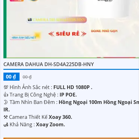
CAMERA DAHUA DH-SD4A225DB-HNY
00 ₫
00 ₫
💯 Hình Ảnh Sắc nét :
FULL HD 1080P .
👍 Trang Bị Công Nghệ :
IP POE.
🌛 Tầm Nhìn Ban Đêm :
Hồng Ngoại 100m Hồng Ngoại S
IR.
⚒ Camera Thiết Kế
Xoay 360.
️🛃 Khả Năng :
Xoay Zoom.