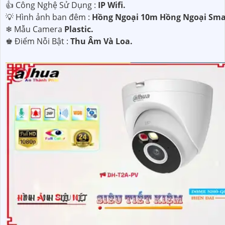
👍 Công Nghệ Sử Dụng :
IP Wifi.
💡 Hình ảnh ban đêm :
Hồng Ngoại 10m Hồng Ngoại Smar
❄ Mẫu Camera
Plastic.
️♚ Điểm Nỗi Bật :
Thu Âm Và Loa.