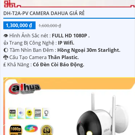
DH-T2A-PV CAMERA DAHUA GIÁ RẺ
1,300,000 ₫
1,600,000 ₫
👁 Hình Ảnh Sắc nét :
FULL HD 1080P .
👍 Trang Bị Công Nghệ :
IP Wifi.
🌔 Tầm Nhìn Ban Đêm :
Hồng Ngoại 30m Starlight.
🐉️ Cấu Tạo Camera
Thân Plastic.
️₤ Khả Năng :
Có Ðèn Còi Báo Động.