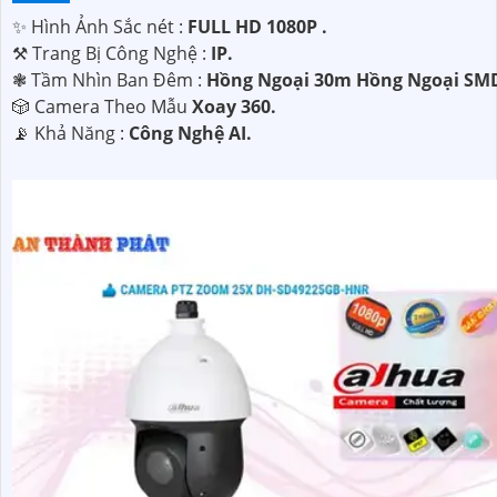
✨ Hình Ảnh Sắc nét :
FULL HD 1080P .
⚒ Trang Bị Công Nghệ :
IP.
❃ Tầm Nhìn Ban Đêm :
Hồng Ngoại 30m Hồng Ngoại SM
🎲 Camera Theo Mẫu
Xoay 360.
️📡 Khả Năng :
Công Nghệ AI.