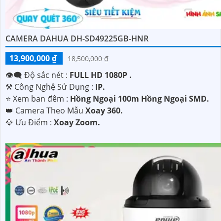
CAMERA DAHUA DH-SD49225GB-HNR
13,900,000 ₫
18,500,000 ₫
👁️‍🗨 Độ sắc nét :
FULL HD 1080P .
⚒ Công Nghệ Sử Dụng :
IP.
⭐ Xem ban đêm :
Hồng Ngoại 100m Hồng Ngoại SMD.
👑 Camera Theo Mẫu
Xoay 360.
️💎 Ưu Điểm :
Xoay Zoom.