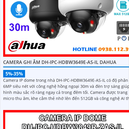
CAMERA GHI ÂM DH-IPC-HDBW3649E-AS-IL DAHUA
5%-35%
Camera IP dome trong nhà DH-IPC-HDBW3649E-AS-IL có độ phân 
6MP siêu nét với công nghệ hồng ngoại 30m và đèn trợ sáng giúp
hình màu sắc rõ ràng ngay cả trong đêm tối. Camera được trang bị
micro thu âm, khe cắm thẻ nhớ lên đến 512GB và công nghệ AI t
minh nhận diện chính xác người và phương tiện nâng cao hiệu 
giám sát