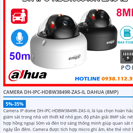
CAMERA DH-IPC-HDBW3849R-ZAS-IL DAHUA (8MP)
5%-35%
Camera IP dome DH-IPC-HDBW3849R-ZAS-IL là lựa chọn hoàn hả
giám sát trong nhà với thiết kế nhỏ gọn, độ phân giải 8MP sắc nét
hợp hồng ngoại 50m và đèn trợ sáng thông minh giúp quan sát r
ngày lẫn đêm. Camera được tích hợp micro ghi âm, khe thẻ nhớ lên