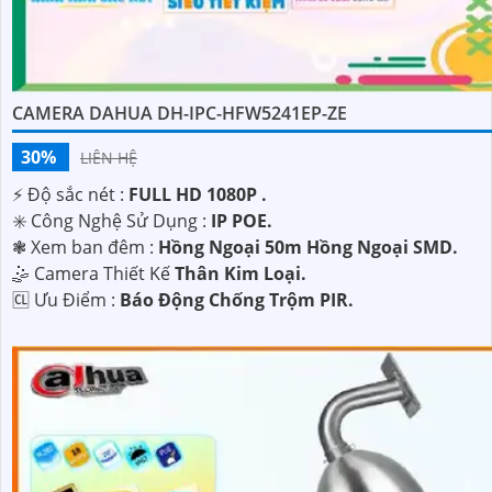
CAMERA DAHUA DH-IPC-HFW5241EP-ZE
'
30%
LIÊN HỆ
️⚡ Độ sắc nét :
FULL HD 1080P .
✳️ Công Nghệ Sử Dụng :
IP POE.
❃ Xem ban đêm :
Hồng Ngoại 50m Hồng Ngoại SMD.
🤹 Camera Thiết Kế
Thân Kim Loại.
️🆑 Ưu Điểm :
Báo Động Chống Trộm PIR.