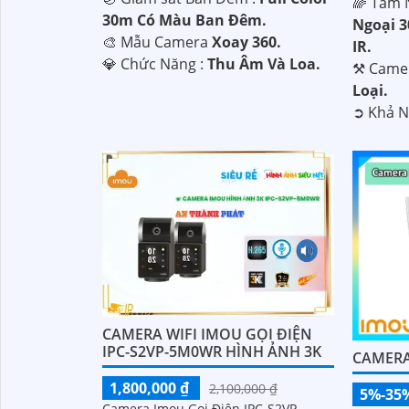
🌈 Tầm 
30m Có Màu Ban Ðêm.
Ngoại 
🎨 Mẫu Camera
Xoay 360.
IR.
️💎 Chức Năng :
Thu Âm Và Loa.
⚒ Camer
Loại.
️➲ Khả 
CAMERA WIFI IMOU GỌI ĐIỆN
IPC-S2VP-5M0WR HÌNH ẢNH 3K
CAMERA
1,800,000 ₫
2,100,000 ₫
5%-35
Camera Imou Gọi Điện IPC-S2VP-