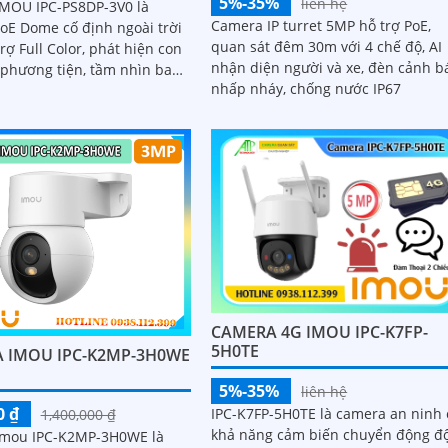
5%-35%
liên hệ
MOU IPC-PS8DP-3V0 là
Camera IP turret 5MP hỗ trợ PoE,
oE Dome cố định ngoài trời
quan sát đêm 30m với 4 chế độ, AI
rợ Full Color, phát hiện con
nhận diện người và xe, đèn cảnh b
 phương tiện, tầm nhìn ban
nhấp nháy, chống nước IP67
 kết nối LAN PoE, lý tưởng
 sát an ninh
CAMERA 4G IMOU IPC-K7FP-
5H0TE
 IMOU IPC-K2MP-3H0WE
5%-35%
liên hệ
0 ₫
IPC-K7FP-5H0TE là camera an ninh 
1,400,000 ₫
khả năng cảm biến chuyển động đ
mou IPC-K2MP-3H0WE là