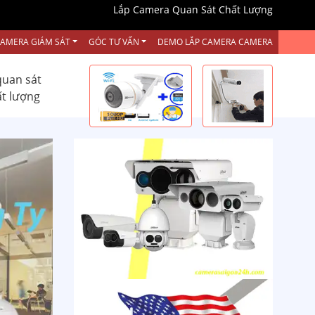
Lắp Camera Quan Sát Chất Lượng
CAMERA GIÁM SÁT
GÓC TƯ VẤN
DEMO LẮP CAMERA CAMERA
quan sát
ất lượng