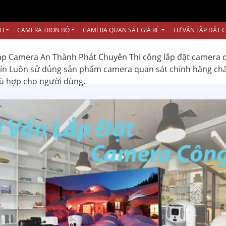
FI
CAMERA TRỌN BỘ
CAMERA QUAN SÁT GIÁ RẺ
TƯ VẤN LẮP ĐẶT 
ắp Camera An Thành Phát Chuyên Thi công lắp đặt camera 
 tín Luôn sử dủng sản phẩm camera quan sát chính hãng ch
hù hợp cho người dùng.