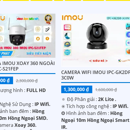
 IMOU XOAY 360 NGOÀI
C-S21FEP
CAMERA WIFI IMOU IPC-GK2DP
3C0W
000 ₫
2,300,000 ₫
1,300,000 ₫
1,600,000 ₫
lượng hình :
FULL HD
🔅 Độ Phân giải :
2K Lite .
 Nghệ Sử Dụng :
IP Wifi.
✳️ Tích hợp công nghệ :
IP Wifi.
 ảnh ban đêm :
Hồng
❂ Hình ảnh ban đêm :
Hồng
30m Hồng Ngoại SMD.
Ngoại 10m Hồng Ngoại Smart
Camera
Xoay 360.
IR.