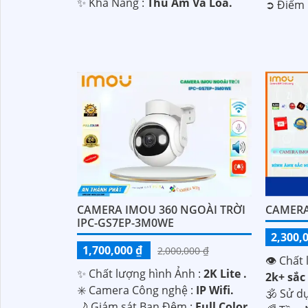
️✨ Khả Năng :
Thu Âm Và Loa.
️➲ Điểm 
'
CAMERA IMOU 360 NGOÀI TRỜI
CAMERA
IPC-GS7EP-3M0WE
2,300,
1,700,000 ₫
2,000,000 ₫
👁 Chất 
✨ Chất lượng hình Ảnh :
2K Lite .
2k+ sắc 
✳️ Camera Công nghệ :
IP Wifi.
🕉️ Sử d
🌙 Giám sát Ban Đêm :
Full Color