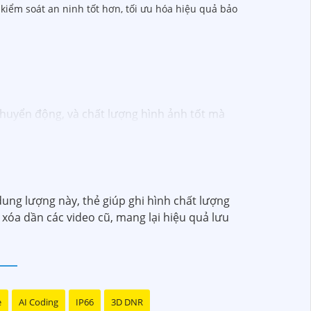
 kiểm soát an ninh tốt hơn, tối ưu hóa hiệu quả bảo
chuyển động, và chất lượng hình ảnh tốt mà
ông cần phải thuê dịch vụ chuyên nghiệp.
c an ninh và giám sát, vì vậy bạn có thể tin
ân tạo, cảm biến chuyển động thông minh
dung lượng này, thẻ giúp ghi hình chất lượng
 xóa dần các video cũ, mang lại hiệu quả lưu
o đảm rằng bạn sẽ có sự trợ giúp nhanh
e
AI Coding
IP66
3D DNR