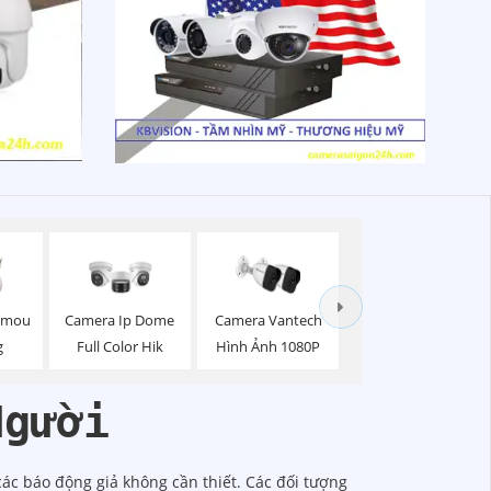
 Imou
Camera Ip Dome
Camera Vantech
g
Full Color Hik
Hình Ảnh 1080P
Người
c báo động giả không cần thiết. Các đối tượng