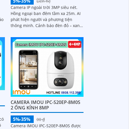
5%-35%
Liên hệ
Camera IP ngoài trời 3MP siêu nét.
Hồng ngoại ban đêm tầm xa 25m. AI
áo
phát hiện người và phương tiện
thông minh. Cảnh báo đèn đỏ – xanh
tăng tính răn đe. Tích hợp mic thu
âm rõ ràng
CAMERA IMOU IPC-S20EP-8M0S
2 ỐNG KÍNH 8MP
5%-35%
có
00 ₫
ộ
Camera IMOU IPC-S20EP-8M0S được