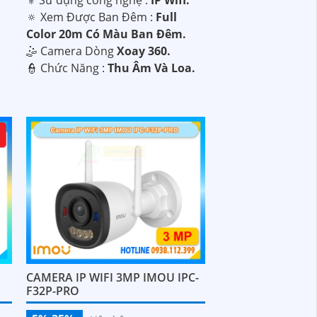
⚜️ Sử dụng công nghệ :
IP Wifi.
🔅 Xem Được Ban Đêm :
Full
Color 20m Có Màu Ban Ðêm.
🤹 Camera Dòng
Xoay 360.
️👮 Chức Năng :
Thu Âm Và Loa.
CAMERA IP WIFI 3MP IMOU IPC-
F32P-PRO