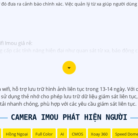
ừ đó đưa ra cảnh báo chính xác. Việc quản lý từ xa giúp người dùng
i Imou giá rẻ:
 cấp các tính năng hiện đại như quan sát từ xa, báo động 
ế dễ dàng lắp đặt, bạn có thể tự cài đặt và sử dụng mà kh
ản xuất bởi một trong những công ty hàng đầu trong lĩnh vự
ou thường được tích hợp các công nghệ mới như trí tuệ nh
fi, hỗ trợ lưu trữ hình ảnh liên tục trong 13-14 ngày. Với 
sử dụng thẻ nhớ cho phép lưu trữ dữ liệu giám sát liên tục,
ấp dịch vụ hỗ trợ khách hàng tốt sau khi mua sản phẩm, bả
 tải nhanh chóng, phù hợp với các yêu cầu giám sát liên tục.
CAMERA IMOU PHÁT HIỆN NGƯỜI
ược lựa chọn hoàn hảo cho Camera Wifi Imou giá rẻ.
Hồng Ngoại
Full Color
AI
CMOS
Xoay 360
Speed Dom