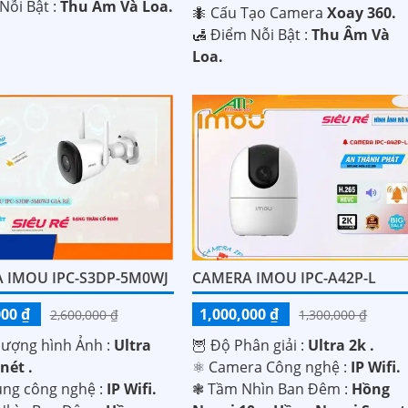
Nỗi Bật :
Thu Âm Và Loa.
🐜 Cấu Tạo Camera
Xoay 360.
️🛃 Điểm Nỗi Bật :
Thu Âm Và
Loa.
 IMOU IPC-S3DP-5M0WJ
CAMERA IMOU IPC-A42P-L
000 ₫
1,000,000 ₫
2,600,000 ₫
1,300,000 ₫
lượng hình Ảnh :
Ultra
🦉 Độ Phân giải :
Ultra 2k .
nét .
⚛️ Camera Công nghệ :
IP Wifi.
ụng công nghệ :
IP Wifi.
❃ Tầm Nhìn Ban Đêm :
Hồng