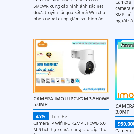
Camera I
5M0WR cung cấp hình ảnh sắc nét
camera P
được truyền tải qua kết nối Wifi cho
3MP, hỗ t
phép người dùng giám sát hình ảnh
người và
từ xa qua điện thoại máy tính dễ
đêm 30m,
dàng. Camera...
cho giám
CAMERA IMOU IPC-K2MP-5H0WE
5.0MP
CAMERA
3.0MP
45%
Liên Hệ
Camera IP Wifi IPC-K2MP-5H0WE(5.0
950,00
MP) tích hợp chức năng cao cấp Thu
Camera I