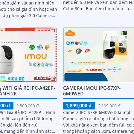
nét đến 5.0 MP và xem ban đêm Fu
 pháp giám sát an ninh hiện
Color 30m. Ban đêm hình ảnh có
hợp cho cả gia đình hoặc văn
màu sáng mịn. Công nghệ nổi bật với
i độ phân giải 3.0 Camera
micro...
-3H0WE chuyên dụng với
án AI deep learning phân
ời & phương tiện
WIFI GIÁ RẺ IPC-A42EP-
CAMERA IMOU IPC-S7XP-
 ẢNH 2K
6M0WED
000 ₫
1,899,000 ₫
1,800,000 ₫
2,199,000 ₫
ifi Giá Rẻ IPC-A42EP-L Hình
Camera IPC-S7XP-6M0WED là một
à một sản phẩm chất lượng
Camera giá rẻ nhưng chất lượng ca
ân giải lên đến 4.0
Với khả năng xem ban đêm full col
l, mang đến hình ảnh sắc
trong khoảng cách 30m, camera nà