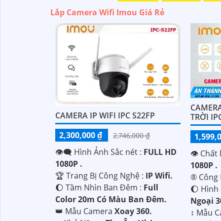
Lắp Camera Wifi Imou Giá Rẻ
CAMERA
CAMERA IP WIFI IPC S22FP
TRỜI IP
2,300,000 ₫
2,746,000 ₫
1,599,
👁️‍🗨 Hình Ảnh Sắc nét :
FULL HD
👁 Chất 
1080P .
1080P .
🏆 Trang Bị Công Nghệ :
IP Wifi.
®️ Công
🌔 Tầm Nhìn Ban Đêm :
Full
🌔 Hình
Color 20m Có Màu Ban Đêm.
Ngoại 
👑 Mẫu Camera
Xoay 360.
↕️ Mẫu 