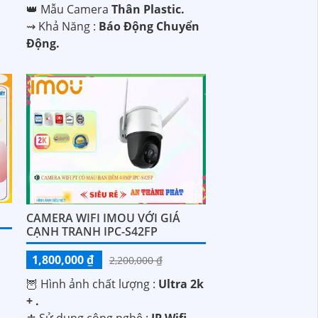
👑 Mẫu Camera
Thân Plastic.
️⇝ Khả Năng :
Báo Động Chuyển
Động.
CAMERA WIFI IMOU VỚI GIÁ
CẠNH TRANH IPC-S42FP
1,800,000 ₫
2,200,000 ₫
🦉 Hình ảnh chất lượng :
Ultra 2k
+ .