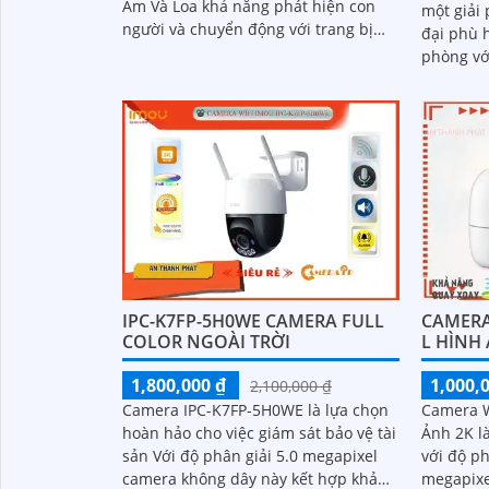
Âm Và Loa khả năng phát hiện con
một giải
người và chuyển động với trang bị
đại phù 
Chống Ngược Sáng HDR hình ảnh rõ
phòng vớ
nét dù ở môi trường ánh sáng khác
IPC-K2MP
nhau công nghệ xử lý hình ảnh thiếu
thuật to
sáng có màu ban đêm mang lại hình
biệt ngư
ảnh sắc nét
IPC-K7FP-5H0WE CAMERA FULL
CAMERA 
COLOR NGOÀI TRỜI
L HÌNH
1,800,000 ₫
1,000,
2,100,000 ₫
Camera IPC-K7FP-5H0WE là lựa chọn
Camera W
hoàn hảo cho việc giám sát bảo vệ tài
Ảnh 2K l
sản Với độ phân giải 5.0 megapixel
với độ ph
camera không dây này kết hợp khả
megapixe