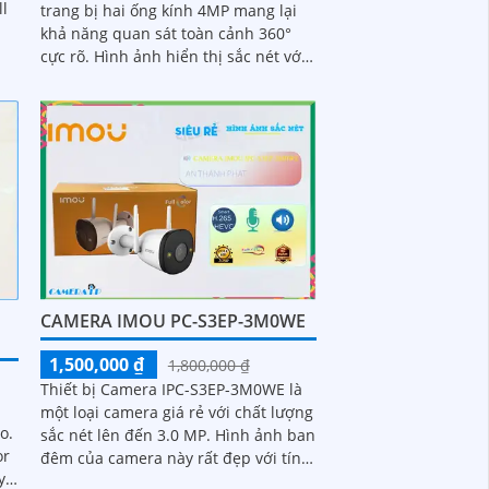
ll
trang bị hai ống kính 4MP mang lại
khả năng quan sát toàn cảnh 360°
cực rõ. Hình ảnh hiển thị sắc nét với
màu sắc trung thực hỗ trợ quay
ngang 355° và dọc 90°
CAMERA IMOU PC-S3EP-3M0WE
1,500,000 ₫
1,800,000 ₫
Thiết bị Camera IPC-S3EP-3M0WE là
một loại camera giá rẻ với chất lượng
o.
sắc nét lên đến 3.0 MP. Hình ảnh ban
or
đêm của camera này rất đẹp với tính
y
năng Full Color 30m, cho phép...