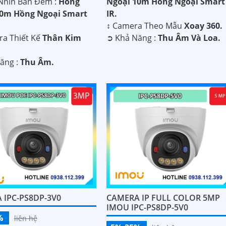
Nhìn Ban Đêm :
Hồng
Ngoại 10m Hồng Ngoại Smart
30m Hồng Ngoại Smart
IR.
↕️ Camera Theo Mẫu
Xoay 360.
a Thiết Kế
Thân Kim
️➲ Khả Năng :
Thu Âm Và Loa.
Năng :
Thu Âm.
 IPC-PS8DP-3V0
CAMERA IP FULL COLOR 5MP
IMOU IPC-PS8DP-5V0
%
liên hệ