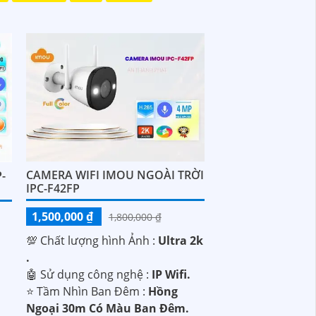
CAMERA WIFI IMOU NGOÀI TRỜI
-
IPC-F42FP
1,500,000 ₫
1,800,000 ₫
💯 Chất lượng hình Ảnh :
Ultra 2k
.
🤖️ Sử dụng công nghệ :
IP Wifi.
⭐ Tầm Nhìn Ban Đêm :
Hồng
Ngoại 30m Có Màu Ban Đêm.