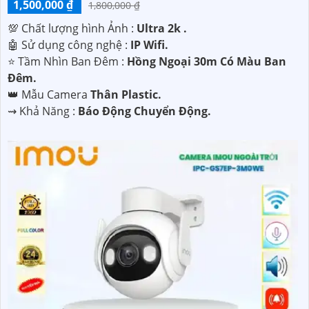
1,500,000 ₫
1,800,000 ₫
💯 Chất lượng hình Ảnh :
Ultra 2k .
🤖️ Sử dụng công nghệ :
IP Wifi.
⭐ Tầm Nhìn Ban Đêm :
Hồng Ngoại 30m Có Màu Ban
Đêm.
👑 Mẫu Camera
Thân Plastic.
️⇝ Khả Năng :
Báo Động Chuyển Động.