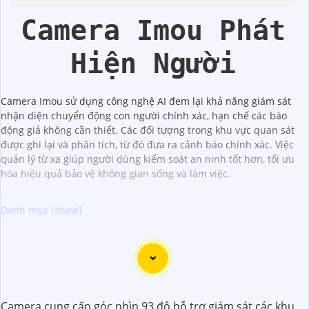
Camera Imou Phát
Hiện Người
Camera Imou sử dụng công nghệ AI đem lại khả năng giám sát
nhận diện chuyển động con người chính xác, hạn chế các báo
động giả không cần thiết. Các đối tượng trong khu vực quan sát
được ghi lại và phân tích, từ đó đưa ra cảnh báo chính xác. Việc
quản lý từ xa giúp người dùng kiểm soát an ninh tốt hơn, tối ưu
hóa hiệu quả bảo vệ không gian sống và làm việc.
Dưới đây là 96 từ giới thiệu về Camera IP 2K là giải pháp
phù hợp cho hệ thống an ninh của bạn:
"Camera IP 2K là sự lựa chọn hoàn hảo để nâng cao hệ
thống an ninh của bạn. Với độ phân giải cao 2K, Camera IP
Camera cung cấp góc nhìn 93 độ hỗ trợ giám sát các khu