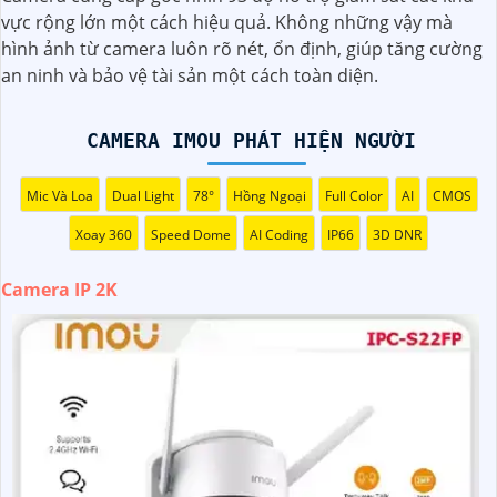
cung cấp hình ảnh sắc nét, chi tiết. Tích hợp công nghệ
vực rộng lớn một cách hiệu quả. Không những vậy mà
hiện đại, thiết bị tự động ghi hình khi phát hiện chuyển
hình ảnh từ camera luôn rõ nét, ổn định, giúp tăng cường
động, nâng cao an toàn không bỏ lỡ bất kỳ sự kiện nào. 📃
an ninh và bảo vệ tài sản một cách toàn diện.
Đặc biệt
khả năng kết nối mạng linh hoạt giúp bạn dễ
dàng giám sát từ xa qua điện thoại di động. Camera IP 2K
là giải pháp hiệu quả để bảo vệ ngôi nhà hoặc doanh
CAMERA IMOU PHÁT HIỆN NGƯỜI
nghiệp của bạn."
Mic Và Loa
Dual Light
78°
Hồng Ngoại
Full Color
AI
CMOS
Xoay 360
Speed Dome
AI Coding
IP66
3D DNR
Camera IP 2K