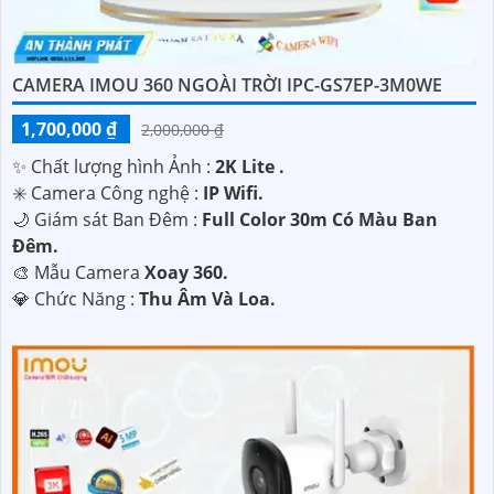
CAMERA IMOU 360 NGOÀI TRỜI IPC-GS7EP-3M0WE
1,700,000 ₫
2,000,000 ₫
✨ Chất lượng hình Ảnh :
2K Lite .
✳️ Camera Công nghệ :
IP Wifi.
🌙 Giám sát Ban Đêm :
Full Color 30m Có Màu Ban
Ðêm.
🎨 Mẫu Camera
Xoay 360.
️💎 Chức Năng :
Thu Âm Và Loa.