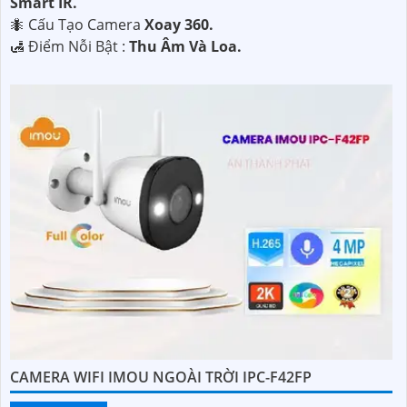
Smart IR.
🐜 Cấu Tạo Camera
Xoay 360.
️🛃 Điểm Nỗi Bật :
Thu Âm Và Loa.
CAMERA WIFI IMOU NGOÀI TRỜI IPC-F42FP