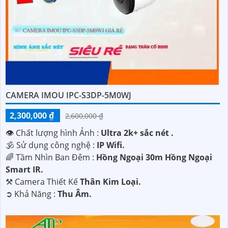
CAMERA IMOU IPC-S3DP-5M0WJ
2,300,000 ₫
2,600,000 ₫
👁 Chất lượng hình Ảnh :
Ultra 2k+ sắc nét .
🕉️ Sử dụng công nghệ :
IP Wifi.
🌈 Tầm Nhìn Ban Đêm :
Hồng Ngoại 30m Hồng Ngoại
Smart IR.
⚒ Camera Thiết Kế
Thân Kim Loại.
️➲ Khả Năng :
Thu Âm.