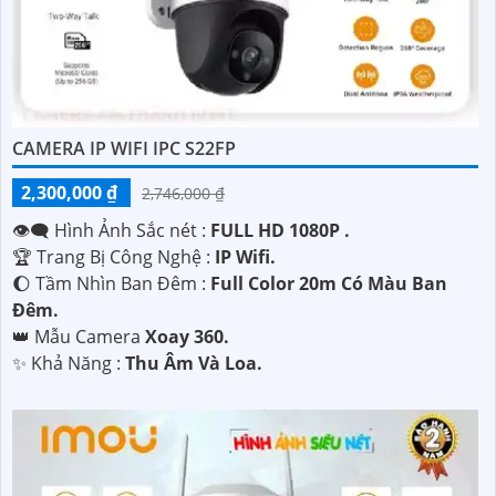
'
CAMERA IP WIFI IPC S22FP
2,300,000 ₫
2,746,000 ₫
👁️‍🗨 Hình Ảnh Sắc nét :
FULL HD 1080P .
🏆 Trang Bị Công Nghệ :
IP Wifi.
🌔 Tầm Nhìn Ban Đêm :
Full Color 20m Có Màu Ban
Đêm.
👑 Mẫu Camera
Xoay 360.
️✨ Khả Năng :
Thu Âm Và Loa.