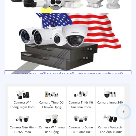
Camera Imou 360
Camera Wifi
Camera Theo Dỏi
Camera Thiết Kế
Chống Trộm Imou
Chuyển Động
Kim Loại Imou
Imou
Camera Nén Hình
Camera Wifi Imou
Camera Ip Dome
Camera Vantech
H.265 Imou
Báo Động
Full Color Hik
Hình Ảnh 1080P