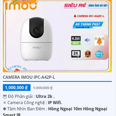
CAMERA IMOU IPC-A42P-L
1,000,000 ₫
1,300,000 ₫
🦉 Độ Phân giải :
Ultra 2k .
⚛️ Camera Công nghệ :
IP Wifi.
❃ Tầm Nhìn Ban Đêm :
Hồng Ngoại 10m Hồng Ngoại
Smart IR.