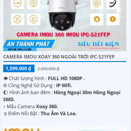
CAMERA IMOU XOAY 360 NGOÀI TRỜI IPC-S21FEP
1,599,000 ₫
2,300,000 ₫
👁 Chất lượng hình :
FULL HD 1080P .
®️ Công Nghệ Sử Dụng :
IP Wifi.
🌔 Hình ảnh ban đêm :
Hồng Ngoại 30m Hồng Ngoại
SMD.
↕️ Mẫu Camera
Xoay 360.
️➲ Điểm Nỗi Bật :
Thu Âm Và Loa.