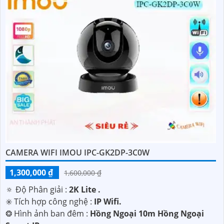
CAMERA WIFI IMOU IPC-GK2DP-3C0W
1,300,000 ₫
1,600,000 ₫
🔅 Độ Phân giải :
2K Lite .
✳️ Tích hợp công nghệ :
IP Wifi.
❂ Hình ảnh ban đêm :
Hồng Ngoại 10m Hồng Ngoại