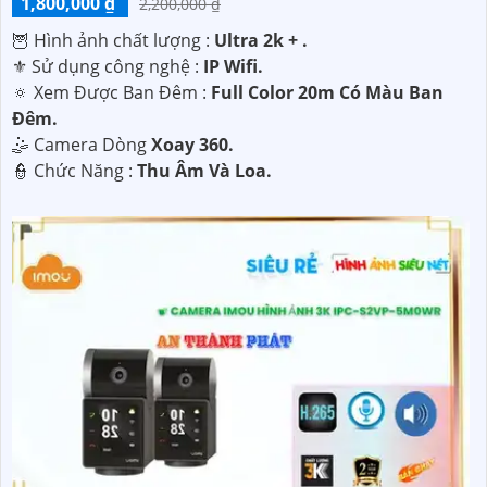
1,800,000 ₫
2,200,000 ₫
🦉 Hình ảnh chất lượng :
Ultra 2k + .
⚜️ Sử dụng công nghệ :
IP Wifi.
🔅 Xem Được Ban Đêm :
Full Color 20m Có Màu Ban
Ðêm.
🤹 Camera Dòng
Xoay 360.
️👮 Chức Năng :
Thu Âm Và Loa.