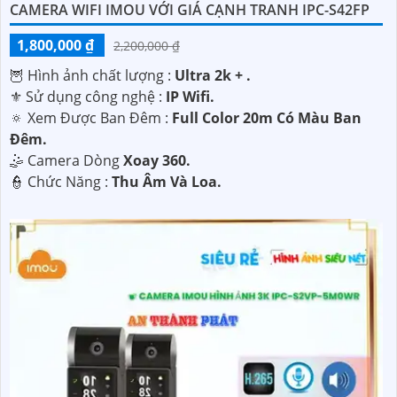
CAMERA WIFI IMOU VỚI GIÁ CẠNH TRANH IPC-S42FP
1,800,000 ₫
2,200,000 ₫
🦉 Hình ảnh chất lượng :
Ultra 2k + .
⚜️ Sử dụng công nghệ :
IP Wifi.
🔅 Xem Được Ban Đêm :
Full Color 20m Có Màu Ban
Ðêm.
🤹 Camera Dòng
Xoay 360.
️👮 Chức Năng :
Thu Âm Và Loa.