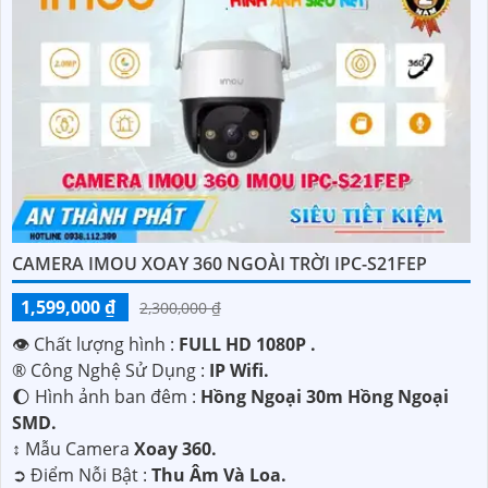
CAMERA IMOU XOAY 360 NGOÀI TRỜI IPC-S21FEP
1,599,000 ₫
2,300,000 ₫
👁 Chất lượng hình :
FULL HD 1080P .
®️ Công Nghệ Sử Dụng :
IP Wifi.
🌔 Hình ảnh ban đêm :
Hồng Ngoại 30m Hồng Ngoại
SMD.
↕️ Mẫu Camera
Xoay 360.
️➲ Điểm Nỗi Bật :
Thu Âm Và Loa.