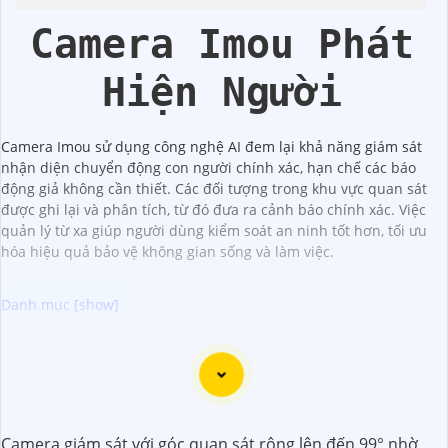
Camera Imou Phát
Hiện Người
Camera Imou sử dụng công nghệ AI đem lại khả năng giám sát
nhận diện chuyển động con người chính xác, hạn chế các báo
động giả không cần thiết. Các đối tượng trong khu vực quan sát
được ghi lại và phân tích, từ đó đưa ra cảnh báo chính xác. Việc
quản lý từ xa giúp người dùng kiểm soát an ninh tốt hơn, tối ưu
hóa hiệu quả bảo vệ không gian sống và làm việc.
Dưới đây là 5 lý do để bạn chọn lắp Camera Wifi Imou giá
rẻ:
🌙
1:
Giá cả phải chăng: Camera Wifi Imou cung cấp các
tính năng hiện đại như quan sát từ xa, báo động chuyển
Camera giám sát với góc quan sát rộng lên đến 99° nhờ