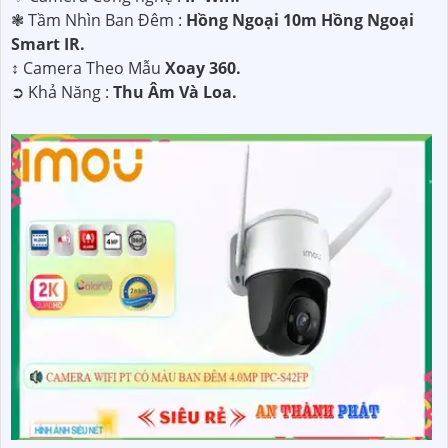
❃ Tầm Nhìn Ban Đêm :
Hồng Ngoại 10m Hồng Ngoại
Smart IR.
↕️ Camera Theo Mẫu
Xoay 360.
️➲ Khả Năng :
Thu Âm Và Loa.