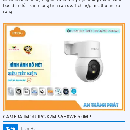
báo đèn đỏ – xanh tăng tính răn đe. Tích hợp mic thu âm rõ
ràng
CAMERA IMOU IPC-K2MP-5H0WE 5.0MP
45%
Liên Hệ