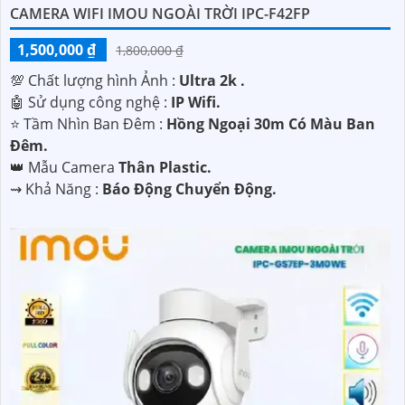
CAMERA WIFI IMOU NGOÀI TRỜI IPC-F42FP
1,500,000 ₫
1,800,000 ₫
💯 Chất lượng hình Ảnh :
Ultra 2k .
🤖️ Sử dụng công nghệ :
IP Wifi.
⭐ Tầm Nhìn Ban Đêm :
Hồng Ngoại 30m Có Màu Ban
Đêm.
👑 Mẫu Camera
Thân Plastic.
️⇝ Khả Năng :
Báo Động Chuyển Động.