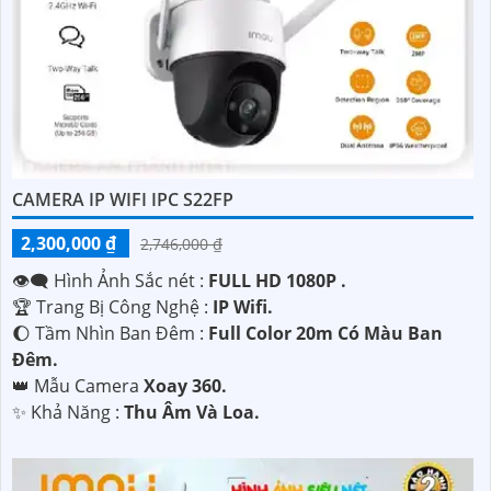
CAMERA IP WIFI IPC S22FP
2,300,000 ₫
2,746,000 ₫
👁️‍🗨 Hình Ảnh Sắc nét :
FULL HD 1080P .
'
🏆 Trang Bị Công Nghệ :
IP Wifi.
🌔 Tầm Nhìn Ban Đêm :
Full Color 20m Có Màu Ban
Đêm.
👑 Mẫu Camera
Xoay 360.
️✨ Khả Năng :
Thu Âm Và Loa.