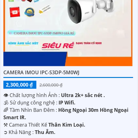
CAMERA IMOU IPC-S3DP-5M0WJ
2,300,000 ₫
2,600,000 ₫
👁 Chất lượng hình Ảnh :
Ultra 2k+ sắc nét .
🕉️ Sử dụng công nghệ :
IP Wifi.
🌈 Tầm Nhìn Ban Đêm :
Hồng Ngoại 30m Hồng Ngoại
Smart IR.
⚒ Camera Thiết Kế
Thân Kim Loại.
️➲ Khả Năng :
Thu Âm.