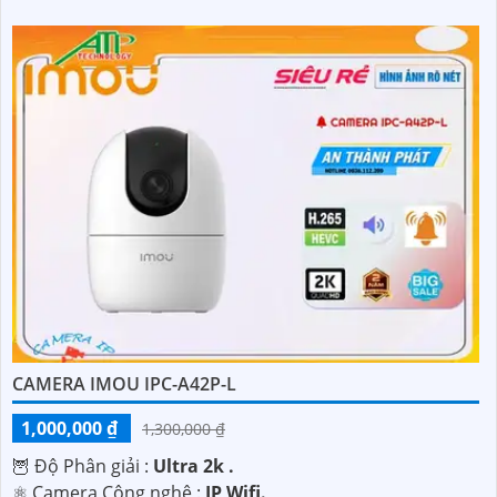
CAMERA IMOU IPC-A42P-L
1,000,000 ₫
1,300,000 ₫
🦉 Độ Phân giải :
Ultra 2k .
⚛️ Camera Công nghệ :
IP Wifi.