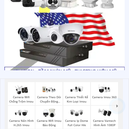
Camera Imou 360
Camera Wifi
Camera Theo Dỏi
Camera Thiết Kế
Chống Trộm Imou
Chuyển Động
Kim Loại Imou
Imou
Camera Nén Hình
Camera Wifi Imou
Camera Ip Dome
Camera Vantech
H.265 Imou
Báo Động
Full Color Hik
Hình Ảnh 1080P