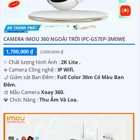
CAMERA IMOU 360 NGOÀI TRỜI IPC-GS7EP-3M0WE
1,700,000 ₫
2,000,000 ₫
✨ Chất lượng hình Ảnh :
2K Lite .
✳️ Camera Công nghệ :
IP Wifi.
🌙 Giám sát Ban Đêm :
Full Color 30m Có Màu Ban
Ðêm.
🎨 Mẫu Camera
Xoay 360.
️💎 Chức Năng :
Thu Âm Và Loa.