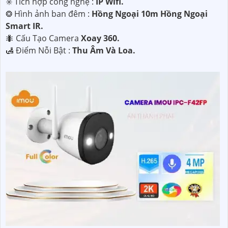
✳️ Tích hợp công nghệ :
IP Wifi.
❂ Hình ảnh ban đêm :
Hồng Ngoại 10m Hồng Ngoại
Smart IR.
🐜 Cấu Tạo Camera
Xoay 360.
️🛃 Điểm Nỗi Bật :
Thu Âm Và Loa.