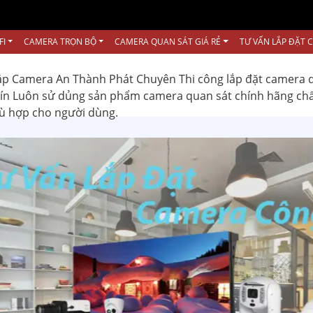
FI
CAMERA TRỌN BỘ
CAMERA QUAN SÁT GIÁ RẺ
TƯ VẤN LẮP ĐẶT 
ắp Camera An Thành Phát Chuyên Thi công lắp đặt camera 
 tín Luôn sử dủng sản phẩm camera quan sát chính hãng ch
hù hợp cho người dùng.