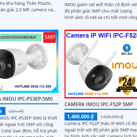
ho kho hàng Thân Plastic.
IMOU giám sát wifi thân cố định vớ
hân giải 2.0 MP, camera này
độ phân giải 3MP cho chất lượng
 hình ảnh rõ nét cả ngày và
hình ảnh rõ nét và chi tiết nhờ côn
nghệ chuẩn nén H265 camera giúp
giảm băng...
 IMOU IPC-PS3EP-5M0
CAMERA IMOU IPC-F52P 5MP
%
Liên Hệ
1,400,000 ₫
1,500,000 ₫
MOU IPC-PS3EP-5M0 là thiết
Camera IPC-F52P thân IP WiFi cố đị
át ngoài trời 5MP với công
ngoài trời với độ phân giải 5MP m
 Color ban đêm, hỗ trợ phát
lại hình ảnh sắc nét, camera tích h