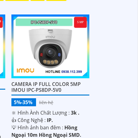
CAMERA IP FULL COLOR 5MP
IMOU IPC-PS8DP-5V0
5%-35%
liên hệ
🔆 Hình Ành Chất Lượng :
3k .
.
👍 Công Nghệ :
IP.
💡 Hình ảnh ban đêm :
Hồng
Ngoại 10m Hồng Ngoại SMD.
m