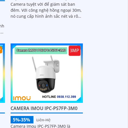
Camera tuyệt vời để giám sát ban
đêm. Với công nghệ hồng ngoại 30m,
nó cung cấp hình ảnh sắc nét và rõ
ràng ngay cả trong điều kiện ánh
ính
sáng yếu. Độ phân giải 2
iểm
CAMERA IMOU IPC-PS7FP-3M0
5%-35%
Liên Hệ
Camera Imou IPC-PS7FP-3M0 là