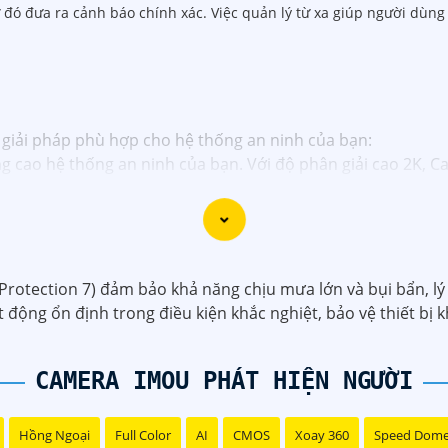
ừ đó đưa ra cảnh báo chính xác. Việc quản lý từ xa giúp người dùng
là giải pháp phù hợp cho hệ thống an ninh của bạn:
 cao hệ thống an ninh của bạn. Với độ phân giải cao 2K, Cam
 ghi hình khi phát hiện chuyển động, nâng cao an toàn không
 giám sát từ xa qua điện thoại di động. Camera IP 2K là giả
rotection 7) đảm bảo khả năng chịu mưa lớn và bụi bẩn, lý
động ổn định trong điều kiện khắc nghiệt, bảo vệ thiết bị kh
CAMERA IMOU PHÁT HIỆN NGƯỜI
Hồng Ngoại
Full Color
AI
CMOS
Xoay 360
Speed Dom