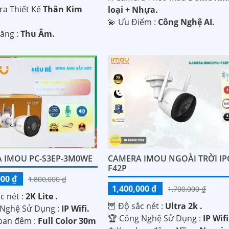
a Thiết Kế
Thân Kim
loại + Nhựa.
️💫 Ưu Điểm :
Công Nghệ AI.
Năng :
Thu Âm.
 IMOU PC-S3EP-3M0WE
CAMERA IMOU NGOÀI TRỜI IP
F42P
000 ₫
1,800,000 ₫
1,400,000 ₫
1,700,000 ₫
ắc nét :
2K Lite .
🦉 Độ sắc nét :
Ultra 2k .
 Nghệ Sử Dụng :
IP Wifi.
🏆 Công Nghệ Sử Dụng :
IP Wifi
ban đêm :
Full Color 30m