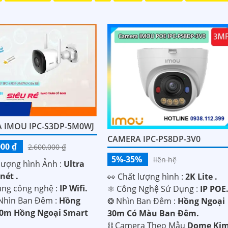
 IMOU IPC-S3DP-5M0WJ
CAMERA IPC-PS8DP-3V0
000 ₫
2,600,000 ₫
5%-35%
liên hệ
lượng hình Ảnh :
Ultra
nét .
️👀 Chất lượng hình :
2K Lite .
ụng công nghệ :
IP Wifi.
⚛️ Công Nghệ Sử Dụng :
IP POE
Nhìn Ban Đêm :
Hồng
❂ Nhìn Ban Đêm :
Hồng Ngoại
30m Hồng Ngoại Smart
30m Có Màu Ban Ðêm.
⛓ Camera Theo Mẫu
Dome Ki