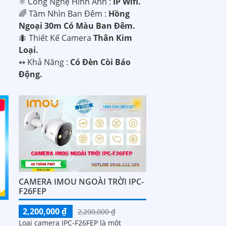
⚛️ Công Nghệ Hình Ảnh :
IP Wifi.
🌈 Tầm Nhìn Ban Đêm :
Hồng
Ngoại 30m Có Màu Ban Đêm.
🐜 Thiết Kế Camera
Thân Kim
Loại.
️↭ Khả Năng :
Có Đèn Còi Báo
Động.
CAMERA IMOU NGOÀI TRỜI IPC-
F26FEP
2,200,000 ₫
2,200,000 ₫
Loại camera IPC-F26FEP là một