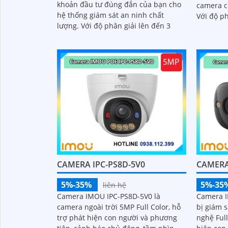
khoản đầu tư đúng đắn của bạn cho
camera c
hệ thống giám sát an ninh chất
Với độ p
lượng. Với độ phân giải lên đến 3
mang đến
đêm
CAMERA IPC-PS8D-5V0
CAMERA
5%-35%
5%-35
liên hệ
Camera IMOU IPC-PS8D-5V0 là
Camera I
camera ngoài trời 5MP Full Color, hỗ
bị giám s
trợ phát hiện con người và phương
nghệ Full