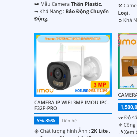
👑 Mẫu Camera
Thân Plastic.
⚒ Camer
️⇝ Khả Năng :
Báo Động Chuyển
'
Loại.
Động.
️➲ Khả 
CAMERA
CAMERA IP WIFI 3MP IMOU IPC-
1,500,
F32P-PRO
️👀 Độ s
5%-35%
Liên hệ
⚜️ Công
☀️ Chất lượng hình Ảnh :
2K Lite .
🌙 Xem 