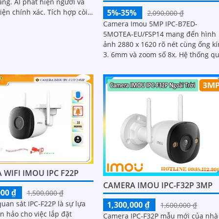
ng. AI phát hiện người và
ện chính xác. Tích hợp còi
5%-35%
2,090,000 ₫
n cảnh báo xanh đỏ
Camera Imou 5MP IPC-B7ED-
5MOTEA-EU/FSP14 mang đến hình
ảnh 2880 x 1620 rõ nét cùng ống k
3. 6mm và zoom số 8x. Hệ thống quay
quét ngang 340° dọc 90° loại bỏ đ
mù
 WIFI IMOU IPC F22P
CAMERA IMOU IPC-F32P 3MP
000 ₫
1,500,000 ₫
uan sát IPC-F22P là sự lựa
1,300,000 ₫
1,600,000 ₫
n hảo cho việc lắp đặt
Camera IPC-F32P mẫu mới của nhà