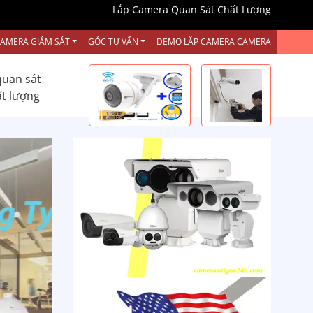
Lắp Camera Quan Sát Chất Lượng
CAMERA GIÁM SÁT
GÓC TƯ VẤN
DEMO LẮP CAMERA CAMERA
quan sát
ất lượng