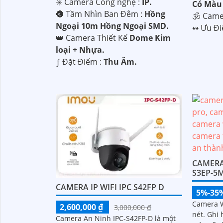
✳️ Camera Công nghệ :
IP.
Có Màu
🌚 Tầm Nhìn Ban Đêm :
Hồng
🕉️ Cam
Ngoại 10m Hồng Ngoại SMD.
️↭ Ưu Đ
👑 Camera Thiết Kế
Dome Kim
loại + Nhựa.
️ƒ Đặt Điểm :
Thu Âm.
CAMERA 
S3EP-5
CAMERA IP WIFI IPC S42FP D
5%-35
Camera W
2,600,000 ₫
3,000,000 ₫
nét. Ghi 
Camera An Ninh IPC-S42FP-D là một