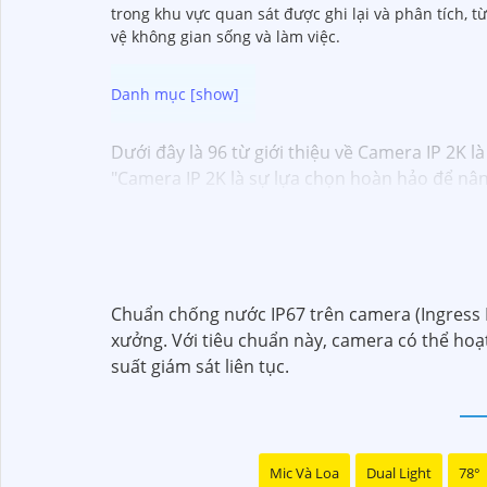
trong khu vực quan sát được ghi lại và phân tích, t
vệ không gian sống và làm việc.
Dưới đây là 96 từ giới thiệu về Camera IP 2K 
"Camera IP 2K là sự lựa chọn hoàn hảo để nâng
Tích hợp công nghệ hiện đại, thiết bị tự động
năng kết nối mạng linh hoạt giúp bạn dễ dàng
nghiệp của bạn."
Chuẩn chống nước IP67 trên camera (Ingress P
xưởng. Với tiêu chuẩn này, camera có thể hoạt 
suất giám sát liên tục.
Mic Và Loa
Dual Light
78°