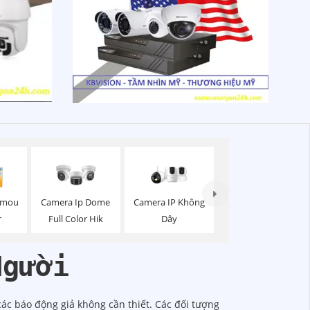
Camera IP Không
Imou
Camera Ip Dome
Dây
r
Full Color Hik
Người
c báo động giả không cần thiết. Các đối tượng