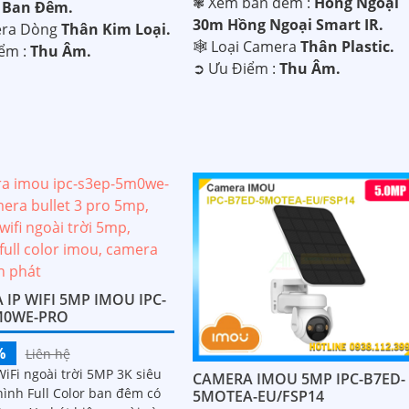
❃ Xem ban đêm :
Hồng Ngoại
 Ban Đêm.
30m Hồng Ngoại Smart IR.
era Dòng
Thân Kim Loại.
🕸️ Loại Camera
Thân Plastic.
iểm :
Thu Âm.
️➲ Ưu Điểm :
Thu Âm.
IP WIFI 5MP IMOU IPC-
M0WE-PRO
%
Liên hệ
iFi ngoài trời 5MP 3K siêu
CAMERA IMOU 5MP IPC-B7ED-
hình Full Color ban đêm có
5MOTEA-EU/FSP14