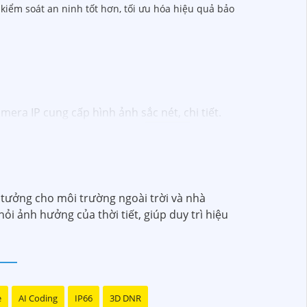
 kiểm soát an ninh tốt hơn, tối ưu hóa hiệu quả bảo
era IP cung cấp hình ảnh sắc nét, chi tiết.
 bỏ lỡ bất kỳ sự kiện nào. 📃
Đặc biệt
khả
i pháp hiệu quả để bảo vệ ngôi nhà hoặc doanh
 tưởng cho môi trường ngoài trời và nhà
ỏi ảnh hưởng của thời tiết, giúp duy trì hiệu
e
AI Coding
IP66
3D DNR