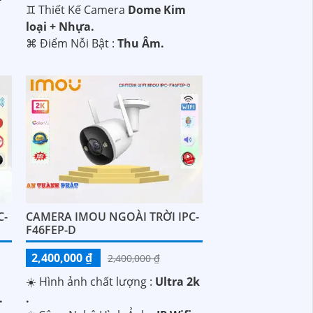
♊ Thiết Kế Camera
Dome Kim
loại + Nhựa.
️⌘ Điểm Nỗi Bật :
Thu Âm.
C-
CAMERA IMOU NGOÀI TRỜI IPC-
F46FEP-D
2,400,000 ₫
2,400,000 ₫
☀️ Hình ảnh chất lượng :
Ultra 2k
.
.