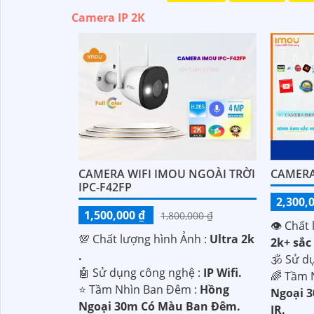
Camera IP 2K
CAMERA WIFI IMOU NGOÀI TRỜI
CAMERA
IPC-F42FP
2,300,
1,500,000 ₫
1,800,000 ₫
👁 Chất 
💯 Chất lượng hình Ảnh :
Ultra 2k
2k+ sắc 
.
🕉️ Sử d
🤖️ Sử dụng công nghệ :
IP Wifi.
🌈 Tầm 
⭐ Tầm Nhìn Ban Đêm :
Hồng
Ngoại 
Ngoại 30m Có Màu Ban Đêm.
IR.