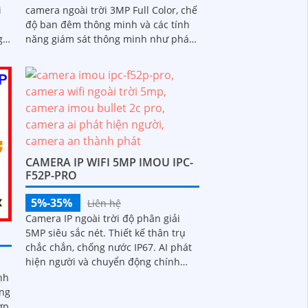
i
camera ngoài trời 3MP Full Color, chế
độ ban đêm thông minh và các tính
g
năng giám sát thông minh như phát
hiện con người, phương tiện, phù
hợp lắp đặt tại nhà, văn phòng hoặc
cửa hàng, bảo vệ an ninh hiệu quả
CAMERA IP WIFI 5MP IMOU IPC-
F52P-PRO
5%-35%
Liên hệ
Camera IP ngoài trời độ phân giải
5MP siêu sắc nét. Thiết kế thân trụ
chắc chắn, chống nước IP67. AI phát
hiện người và chuyển động chính
xác. Tầm nhìn đêm hồng ngoại lên
nh
đến 25m
ang
ợp