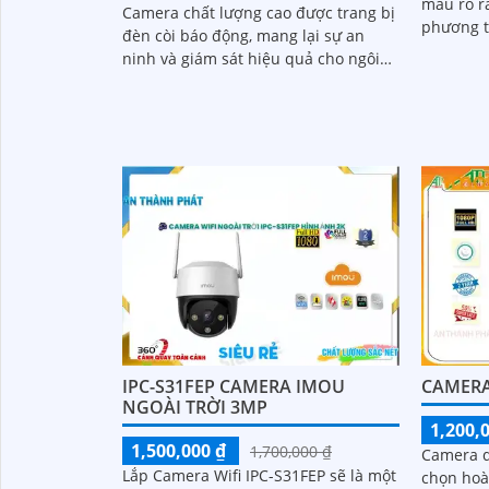
màu rõ rà
Camera chất lượng cao được trang bị
phương ti
đèn còi báo động, mang lại sự an
hú và đè
ninh và giám sát hiệu quả cho ngôi
nhà hoặc văn phòng của bạn. Với
chức...
CAMERA
IPC-S31FEP CAMERA IMOU
NGOÀI TRỜI 3MP
1,200,
1,500,000 ₫
1,700,000 ₫
Camera q
Lắp Camera Wifi IPC-S31FEP sẽ là một
chọn hoà