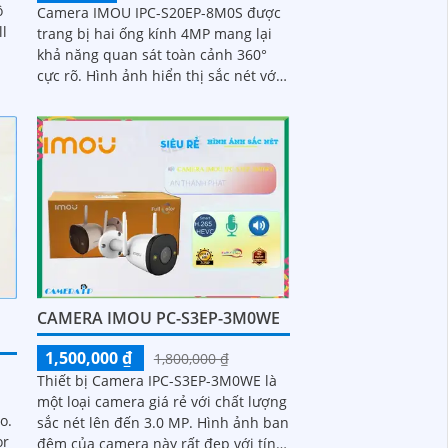
ộ
Camera IMOU IPC-S20EP-8M0S được
ll
trang bị hai ống kính 4MP mang lại
khả năng quan sát toàn cảnh 360°
cực rõ. Hình ảnh hiển thị sắc nét với
màu sắc trung thực hỗ trợ quay
ngang 355° và dọc 90°
CAMERA IMOU PC-S3EP-3M0WE
1,500,000 ₫
1,800,000 ₫
Thiết bị Camera IPC-S3EP-3M0WE là
một loại camera giá rẻ với chất lượng
o.
sắc nét lên đến 3.0 MP. Hình ảnh ban
or
đêm của camera này rất đẹp với tính