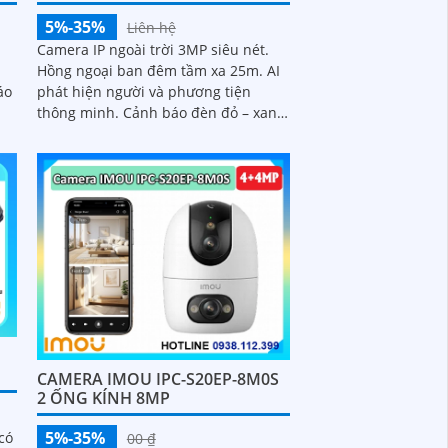
5%-35%
Liên hệ
Camera IP ngoài trời 3MP siêu nét.
Hồng ngoại ban đêm tầm xa 25m. AI
áo
phát hiện người và phương tiện
thông minh. Cảnh báo đèn đỏ – xanh
tăng tính răn đe. Tích hợp mic thu
âm rõ ràng
CAMERA IMOU IPC-S20EP-8M0S
2 ỐNG KÍNH 8MP
5%-35%
có
00 ₫