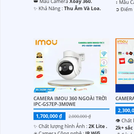
👑 Mẫu Camera
Xoay 360.
↕️ Mẫu 
️✨ Khả Năng :
Thu Âm Và Loa.
️➲ Điểm 
'
CAMERA IMOU 360 NGOÀI TRỜI
CAMERA
IPC-GS7EP-3M0WE
2,300,
1,700,000 ₫
2,000,000 ₫
👁 Chất 
✨ Chất lượng hình Ảnh :
2K Lite .
2k+ sắc 
✳️ Camera Công nghệ :
IP Wifi.