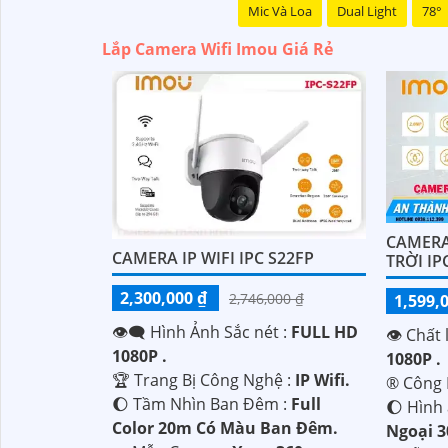
Mic Và Loa
Dual Light
78°
Lắp Camera Wifi Imou Giá Rẻ
CAMERA
CAMERA IP WIFI IPC S22FP
TRỜI IP
2,300,000 ₫
2,746,000 ₫
1,599,
👁️‍🗨 Hình Ảnh Sắc nét :
FULL HD
👁 Chất 
1080P .
1080P .
🏆 Trang Bị Công Nghệ :
IP Wifi.
®️ Công
🌔 Tầm Nhìn Ban Đêm :
Full
🌔 Hình
Color 20m Có Màu Ban Đêm.
Ngoại 