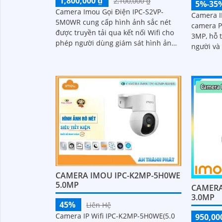
1,800,000 ₫
2,100,000 ₫
5%-35
Camera Imou Gọi Điện IPC-S2VP-
Camera I
5M0WR cung cấp hình ảnh sắc nét
camera P
được truyền tải qua kết nối Wifi cho
3MP, hỗ t
phép người dùng giám sát hình ảnh
người và
từ xa qua điện thoại máy tính dễ
đêm 30m,
dàng. Camera...
cho giám
CAMERA IMOU IPC-K2MP-5H0WE
5.0MP
CAMERA
3.0MP
45%
Liên Hệ
Camera IP Wifi IPC-K2MP-5H0WE(5.0
950,00