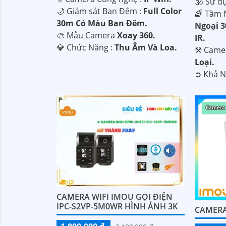
🕉️ Sử d
🌙 Giám sát Ban Đêm :
Full Color
🌈 Tầm 
30m Có Màu Ban Ðêm.
Ngoại 
🎨 Mẫu Camera
Xoay 360.
IR.
️💎 Chức Năng :
Thu Âm Và Loa.
⚒ Camer
Loại.
️➲ Khả 
CAMERA WIFI IMOU GỌI ĐIỆN
IPC-S2VP-5M0WR HÌNH ẢNH 3K
CAMERA