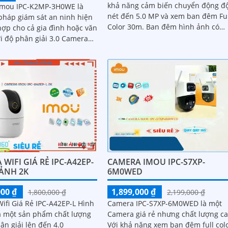
khả năng cảm biến chuyển động đ
mou IPC-K2MP-3H0WE là
nét đến 5.0 MP và xem ban đêm Fu
 pháp giám sát an ninh hiện
Color 30m. Ban đêm hình ảnh có
hợp cho cả gia đình hoặc văn
màu sáng mịn. Công nghệ nổi bật với
i độ phân giải 3.0 Camera
micro...
-3H0WE chuyên dụng với
án AI deep learning phân
ời & phương tiện
WIFI GIÁ RẺ IPC-A42EP-
CAMERA IMOU IPC-S7XP-
 ẢNH 2K
6M0WED
000 ₫
1,899,000 ₫
1,800,000 ₫
2,199,000 ₫
ifi Giá Rẻ IPC-A42EP-L Hình
Camera IPC-S7XP-6M0WED là một
à một sản phẩm chất lượng
Camera giá rẻ nhưng chất lượng ca
ân giải lên đến 4.0
Với khả năng xem ban đêm full col