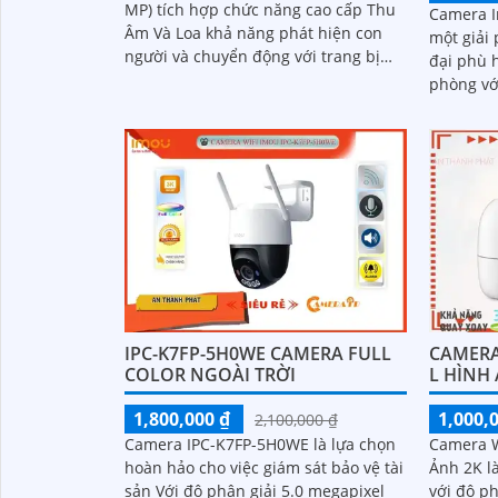
MP) tích hợp chức năng cao cấp Thu
Camera I
Âm Và Loa khả năng phát hiện con
một giải
người và chuyển động với trang bị
đại phù 
Chống Ngược Sáng HDR hình ảnh rõ
phòng vớ
nét dù ở môi trường ánh sáng khác
IPC-K2MP
nhau công nghệ xử lý hình ảnh thiếu
thuật to
sáng có màu ban đêm mang lại hình
biệt ngư
ảnh sắc nét
IPC-K7FP-5H0WE CAMERA FULL
CAMERA 
COLOR NGOÀI TRỜI
L HÌNH
1,800,000 ₫
1,000,
2,100,000 ₫
Camera IPC-K7FP-5H0WE là lựa chọn
Camera W
hoàn hảo cho việc giám sát bảo vệ tài
Ảnh 2K l
sản Với độ phân giải 5.0 megapixel
với độ ph