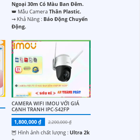
Ngoại 30m Có Màu Ban Đêm.
👑 Mẫu Camera
Thân Plastic.
️⇝ Khả Năng :
Báo Động Chuyển
Động.
CAMERA WIFI IMOU VỚI GIÁ
CẠNH TRANH IPC-S42FP
1,800,000 ₫
2,200,000 ₫
🦉 Hình ảnh chất lượng :
Ultra 2k