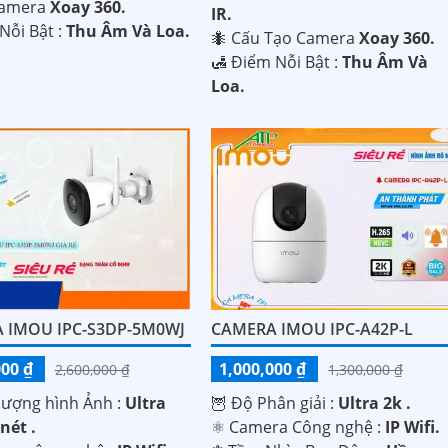
Camera
Xoay 360.
IR.
Nỗi Bật :
Thu Âm Và Loa.
🐜 Cấu Tạo Camera
Xoay 360.
️🛃 Điểm Nỗi Bật :
Thu Âm Và
Loa.
 IMOU IPC-S3DP-5M0WJ
CAMERA IMOU IPC-A42P-L
000 ₫
1,000,000 ₫
2,600,000 ₫
1,300,000 ₫
lượng hình Ảnh :
Ultra
🦉 Độ Phân giải :
Ultra 2k .
nét .
⚛️ Camera Công nghệ :
IP Wifi.