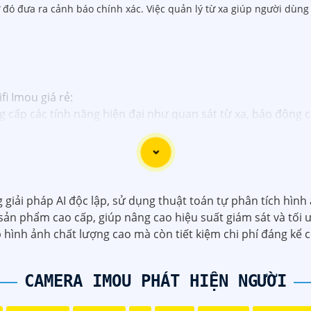
ừ đó đưa ra cảnh báo chính xác. Việc quản lý từ xa giúp người dùng
i Imou giá rẻ:
 cấp các tính năng hiện đại như quan sát từ xa, báo động 
ế dễ dàng lắp đặt, bạn có thể tự cài đặt và sử dụng mà kh
ản xuất bởi một trong những công ty hàng đầu trong lĩnh vự
ou thường được tích hợp các công nghệ mới như trí tuệ nh
iải pháp AI độc lập, sử dụng thuật toán tự phân tích hình
ản phẩm cao cấp, giúp nâng cao hiệu suất giám sát và tối 
ấp dịch vụ hỗ trợ khách hàng tốt sau khi mua sản phẩm, bả
 hình ảnh chất lượng cao mà còn tiết kiệm chi phí đáng kể 
ược lựa chọn hoàn hảo cho Camera Wifi Imou giá rẻ.
CAMERA IMOU PHÁT HIỆN NGƯỜI