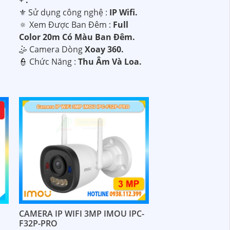
+ .
⚜️ Sử dụng công nghệ :
IP Wifi.
🔅 Xem Được Ban Đêm :
Full
Color 20m Có Màu Ban Ðêm.
🤹 Camera Dòng
Xoay 360.
️👮 Chức Năng :
Thu Âm Và Loa.
CAMERA IP WIFI 3MP IMOU IPC-
F32P-PRO