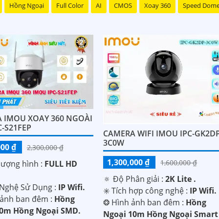
Hồng Ngoại
Full Color
AI
CMOS
Xoay 360
Speed Dom
 IMOU XOAY 360 NGOÀI
C-S21FEP
CAMERA WIFI IMOU IPC-GK2DP
3C0W
000 ₫
2,300,000 ₫
1,300,000 ₫
1,600,000 ₫
lượng hình :
FULL HD
🔅 Độ Phân giải :
2K Lite .
 Nghệ Sử Dụng :
IP Wifi.
✳️ Tích hợp công nghệ :
IP Wifi.
 ảnh ban đêm :
Hồng
❂ Hình ảnh ban đêm :
Hồng
30m Hồng Ngoại SMD.
Ngoại 10m Hồng Ngoại Smart