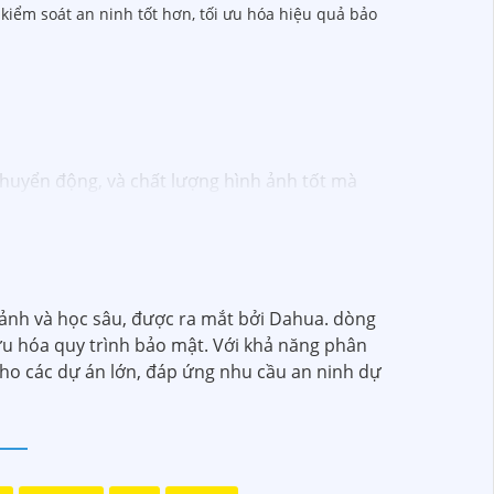
 kiểm soát an ninh tốt hơn, tối ưu hóa hiệu quả bảo
chuyển động, và chất lượng hình ảnh tốt mà
ông cần phải thuê dịch vụ chuyên nghiệp.
c an ninh và giám sát, vì vậy bạn có thể tin
ân tạo, cảm biến chuyển động thông minh
 ảnh và học sâu, được ra mắt bởi Dahua. dòng
ưu hóa quy trình bảo mật. Với khả năng phân
o đảm rằng bạn sẽ có sự trợ giúp nhanh
cho các dự án lớn, đáp ứng nhu cầu an ninh dự