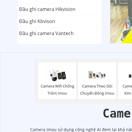
Đầu ghi camera Hikvision
Đầu ghi Kbvison
Đầu ghi camera Vantech
Camera Wifi Chống
Camera Theo Dỏi
Came
Trộm Imou
Chuyển Động Imou
Kim
Came
Camera Imou sử dụng công nghệ AI đem lại khả năn