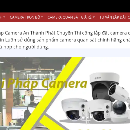
FI
CAMERA TRỌN BỘ
CAMERA QUAN SÁT GIÁ RẺ
TƯ VẤN LẮP ĐẶT 
ắp Camera An Thành Phát Chuyên Thi công lắp đặt camera 
 tín Luôn sử dủng sản phẩm camera quan sát chính hãng ch
hù hợp cho người dùng.