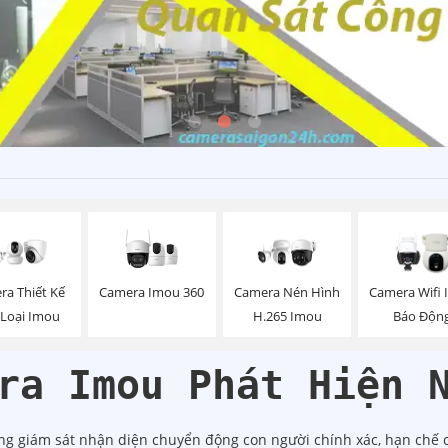
Camera Imou 360
ra Thiết Kế
Camera Nén Hình
Camera Wifi
 Loại Imou
H.265 Imou
Báo Độn
ra Imou Phát Hiện 
g giám sát nhận diện chuyển động con người chính xác, hạn chế cá