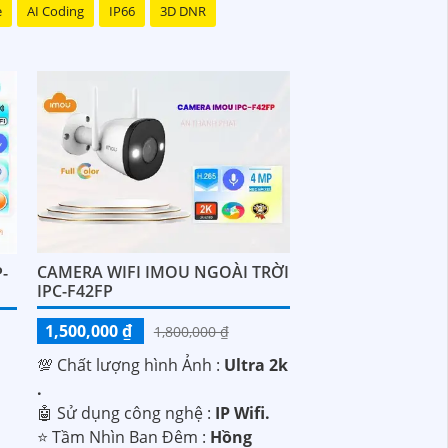
e
AI Coding
IP66
3D DNR
CAMERA WIFI IMOU NGOÀI TRỜI
-
IPC-F42FP
1,500,000 ₫
1,800,000 ₫
💯 Chất lượng hình Ảnh :
Ultra 2k
.
🤖️ Sử dụng công nghệ :
IP Wifi.
⭐ Tầm Nhìn Ban Đêm :
Hồng