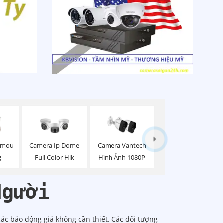
 Imou
Camera Ip Dome
Camera Vantech
g
Full Color Hik
Hình Ảnh 1080P
Người
c báo động giả không cần thiết. Các đối tượng