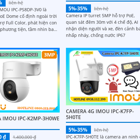
%
liên hệ
5%-35%
liên hệ
MOU IPC-PS8DP-3V0 là
Camera IP turret 5MP hỗ trợ PoE,
oE Dome cố định ngoài trời
quan sát đêm 30m với 4 chế độ, AI
rợ Full Color, phát hiện con
nhận diện người và xe, đèn cảnh b
 phương tiện, tầm nhìn ban
nhấp nháy, chống nước IP67
 kết nối LAN PoE, lý tưởng
 sát an ninh
CAMERA 4G IMOU IPC-K7FP-
5H0TE
 IMOU IPC-K2MP-3H0WE
5%-35%
liên hệ
0 ₫
IPC-K7FP-5H0TE là camera an ninh 
1,400,000 ₫