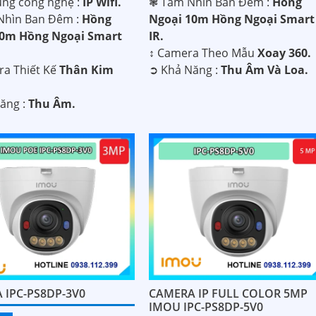
ụng công nghệ :
IP Wifi.
❃ Tầm Nhìn Ban Đêm :
Hồng
Nhìn Ban Đêm :
Hồng
Ngoại 10m Hồng Ngoại Smart
30m Hồng Ngoại Smart
IR.
↕️ Camera Theo Mẫu
Xoay 360.
a Thiết Kế
Thân Kim
️➲ Khả Năng :
Thu Âm Và Loa.
Năng :
Thu Âm.
 IPC-PS8DP-3V0
CAMERA IP FULL COLOR 5MP
IMOU IPC-PS8DP-5V0