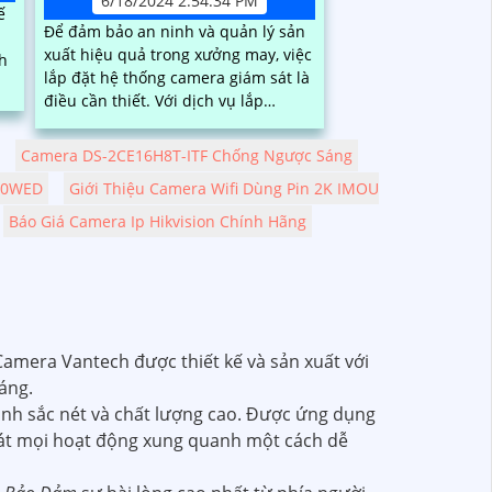
6/18/2024 2:54:34 PM
ế
Để đảm bảo an ninh và quản lý sản
xuất hiệu quả trong xưởng may, việc
nh
lắp đặt hệ thống camera giám sát là
điều cần thiết. Với dịch vụ lắp
camera xưởng may giá rẻ của chúng
tôi,...
Camera DS-2CE16H8T-ITF Chống Ngược Sáng
0M0WED
Giới Thiệu Camera Wifi Dùng Pin 2K IMOU
Báo Giá Camera Ip Hikvision Chính Hãng
Camera Vantech được thiết kế và sản xuất với
áng.
nh sắc nét và chất lượng cao. Được ứng dụng
 sát mọi hoạt động xung quanh một cách dễ