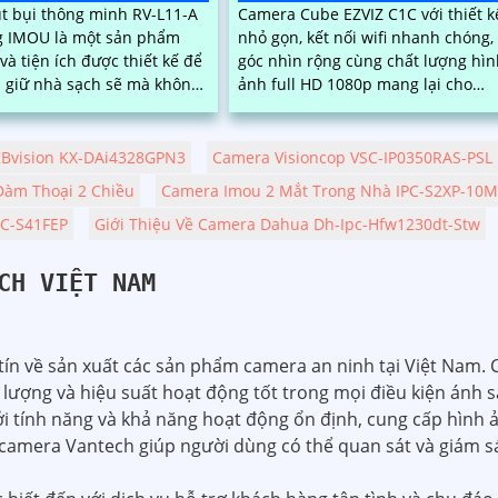
t bụi thông minh RV-L11-A
Camera Cube EZVIZ C1C với thiết k
g IMOU là một sản phẩm
nhỏ gọn, kết nối wifi nhanh chóng,
và tiện ích được thiết kế để
góc nhìn rộng cùng chất lượng hì
 giữ nhà sạch sẽ mà không
ảnh full HD 1080p mang lại cho
 dành nhiều thời gian và
người dùng trải nghiệm sử dụng
 ...
camera hài...
Bvision KX-DAi4328GPN3
Camera Visioncop VSC-IP0350RAS-PSL
Đàm Thoại 2 Chiều
Camera Imou 2 Mắt Trong Nhà IPC-S2XP-1
PC-S41FEP
Giới Thiệu Về Camera Dahua Dh-Ipc-Hfw1230dt-Stw
CH VIỆT NAM
tín về sản xuất các sản phẩm camera an ninh tại Việt Nam. 
 lượng và hiệu suất hoạt động tốt trong mọi điều kiện ánh s
tính năng và khả năng hoạt động ổn định, cung cấp hình ả
h, camera Vantech giúp người dùng có thể quan sát và giám