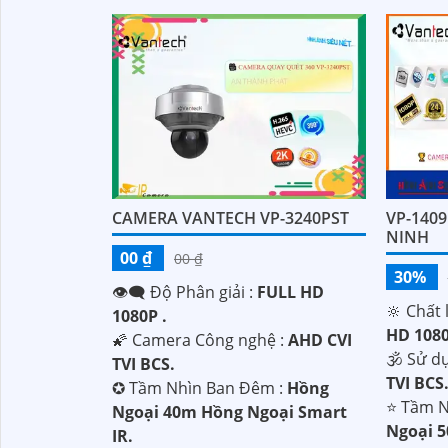
'
CAMERA VANTECH VP-3240PST
VP-140
NINH
00 ₫
00 ₫
30%
👁️‍🗨 Độ Phân giải :
FULL HD
🔆 Chất 
1080P .
HD 1080
🌠 Camera Công nghệ :
AHD CVI
🕉️ Sử d
TVI BCS.
TVI BCS
✪ Tầm Nhìn Ban Đêm :
Hồng
⭐ Tầm N
Ngoại 40m Hồng Ngoại Smart
Ngoại 
IR.