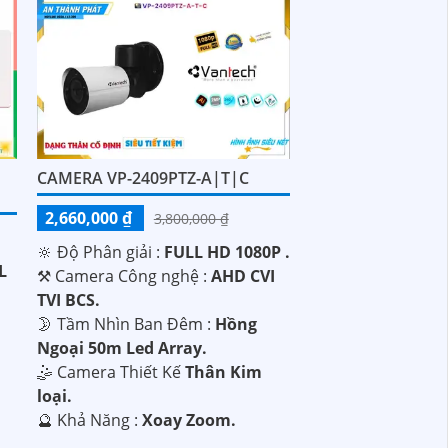
CAMERA VP-2409PTZ-A|T|C
2,660,000 ₫
3,800,000 ₫
🔆 Độ Phân giải :
FULL HD 1080P .
L
⚒ Camera Công nghệ :
AHD CVI
TVI BCS.
🌛 Tầm Nhìn Ban Đêm :
Hồng
Ngoại 50m Led Array.
🤹 Camera Thiết Kế
Thân Kim
loại.
️🔮 Khả Năng :
Xoay Zoom.