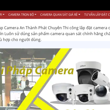
FI
CAMERA TRỌN BỘ
CAMERA QUAN SÁT GIÁ RẺ
TƯ VẤN LẮP ĐẶT 
ắp Camera An Thành Phát Chuyên Thi công lắp đặt camera 
 tín Luôn sử dủng sản phẩm camera quan sát chính hãng ch
hù hợp cho người dùng.