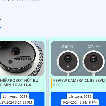
năng Pan-Tilt-Zoom (PTZ),...
T
THIỆU ROBOT HÚT BỤI
REVIEW CAMERA CUBE EZVIZ
 MINH RV-L11-A
C1C
Lần xem: 10238
Lần xem: 9052
6/27/2024 3:21:55 PM
6/24/2024 5:34:18 PM