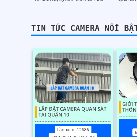
1080p, nó cung cấp hình ảnh sắc nét
Với tính 
và chi tiết
TIN TỨC CAMERA NỔI BẬ
GIỚI 
LẮP ĐẶT CAMERA QUAN SÁT
THÔNG
TẠI QUẬN 10
Lần xem: 12686