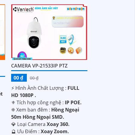
CAMERA VP-21533IP PTZ
00 ₫
00 ₫
️⚡ Hình Ành Chất Lượng :
FULL
ét
HD 1080P .
⚜️ Tích hợp công nghệ :
IP POE.
.
❈ Xem ban đêm :
Hồng Ngoại
50m Hồng Ngoại SMD.
💎 Loại Camera
Xoay 360.
️🔮 Ưu Điểm :
Xoay Zoom.