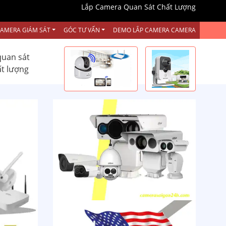
Lắp Camera Quan Sát Chất Lượng
CAMERA GIÁM SÁT
GÓC TƯ VẤN
DEMO LẮP CAMERA CAMERA
quan sát
ất lượng