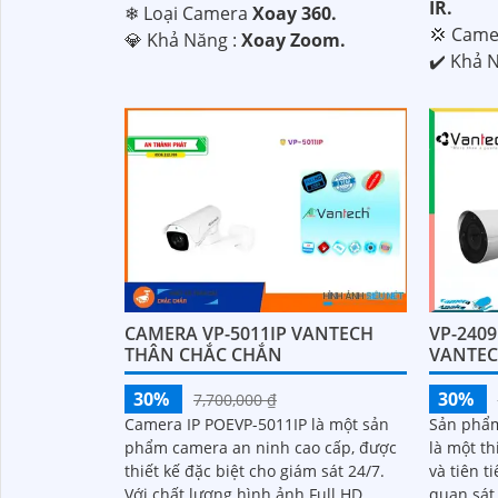
IR.
❄ Loại Camera
Xoay 360.
💢 Came
️💎 Khả Năng :
Xoay Zoom.
️✔️ Khả 
CAMERA VP-5011IP VANTECH
VP-240
THÂN CHẮC CHẮN
VANTE
30%
30%
7,700,000 ₫
Camera IP POEVP-5011IP là một sản
Sản phẩm
phẩm camera an ninh cao cấp, được
là một th
thiết kế đặc biệt cho giám sát 24/7.
và tiên t
Với chất lượng hình ảnh Full HD
quan sát 