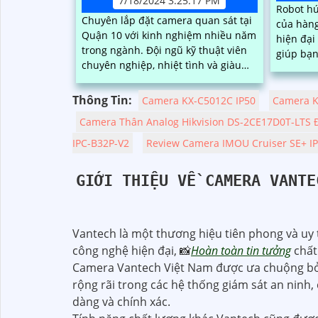
7/18/2024 3:25:17 PM
Robot hú
Chuyên lắp đặt camera quan sát tại
của hàn
Quận 10 với kinh nghiệm nhiều năm
hiện đại 
trong ngành. Đội ngũ kỹ thuật viên
giúp bạn
chuyên nghiệp, nhiệt tình và giàu
cần phải
kinh nghiệm sẽ mang đến dịch vụ
công sức.
chất lượng cao
Thông Tin:
Camera KX-C5012C IP50
Camera K
Camera Thân Analog Hikvision DS-2CE17D0T-LTS 
IPC-B32P-V2
Review Camera IMOU Cruiser SE+ I
GIỚI THIỆU VỀ CAMERA VANTE
Vantech là một thương hiệu tiên phong và uy 
công nghệ hiện đại, 📸
Hoàn toàn tin tưởng
chất
Camera Vantech Việt Nam được ưa chuộng bởi 
rộng rãi trong các hệ thống giám sát an nin
dàng và chính xác.