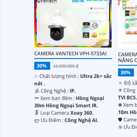
CAMERA VANTECH VPH-5733AI
CAMERA
NĂNG C
30%
26,000,000 ₫
30%
✨ Chất lượng hình :
Ultra 2k+ sắc
🔅 Độ sắ
nét .
⚜️ Công
🕉️ Công Nghệ :
IP.
TVI BCS
🔦 Xem ban đêm :
Hồng Ngoại
❃ Xem b
30m Hồng Ngoại Smart IR.
10m Hồn
🗜️ Loại Camera
Xoay 360.
🛡 Cam
️ლ Ưu Điểm :
Công Nghệ AI.
️☣️ Ưu Đ