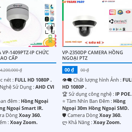
 VP-1409PTZ-IP CHỨC
VP-2350DP CAMERA HỒNG
AO CẤP
NGOẠI PTZ
00 ₫
4,200,000 ₫
00 ₫
c nét :
FULL HD 1080P .
👁️‍🗨 Chất lượng hình Ảnh :
FUL
 Nghệ Sử Dụng :
AHD CVI
HD 1080P .
.
🏆 Sử dụng công nghệ :
IP POE.
an đêm :
Hồng Ngoại
⭐ Tầm Nhìn Ban Đêm :
Hồng
g Ngoại Smart IR.
Ngoại 30m Hồng Ngoại SMD.
era Dòng
Xoay 360.
🛡 Camera Dòng
Xoay 360.
iểm :
Xoay Zoom.
️ლ Khả Năng :
Xoay Zoom.