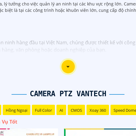
 xa, lý tưởng cho việc quản lý an ninh tại các khu vực rộng lớn. Ca
đặc biệt là tại các công trình hoặc khuôn viên lớn, cung cấp độ chín
ninh hàng đầu tại Việt Nam, chúng được thiết kế với công 
ửa hàng, văn phòng hoặc doanh nghiệp của bạn.
m camera giám sát chất lượng cao như camera IP, camera H
ủa Vantech được sản xuất theo tiêu chuẩn chất lượng cao, 
dịch vụ tốt và hỗ trợ khách hàng chu đáo. Đội ngũ nhân vi
với nhu cầu và ngân sách của bạn.
t an ninh tốt cho ngôi nhà hoặc doanh nghiệp của mình, C
CAMERA PTZ VANTECH
Hồng Ngoại
Full Color
AI
CMOS
Xoay 360
Speed Dom
 Vụ Tốt