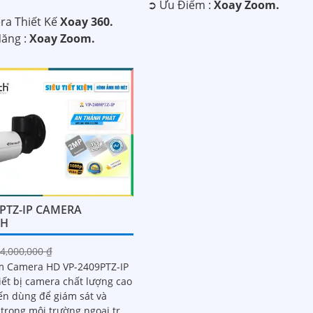
️➲ Ưu Điểm :
Xoay Zoom.
ra Thiết Kế
Xoay 360.
Năng :
Xoay Zoom.
9PTZ-IP CAMERA
CH
4,000,000 ₫
 Camera HD VP-2409PTZ-IP
iết bị camera chất lượng cao
iến dùng để giám sát và
trong môi trường ngoại trời.