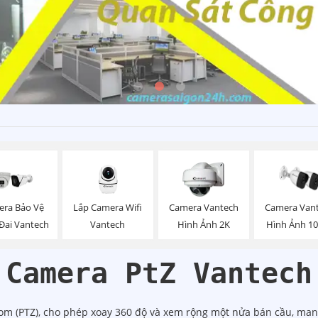
Lắp Camera Wifi
ra Bảo Vệ
Camera Vantech
Camera Van
Vantech
Đai Vantech
Hình Ảnh 2K
Hình Ảnh 1
Camera PtZ Vantech
om (PTZ), cho phép xoay 360 độ và xem rộng một nửa bán cầu, mang