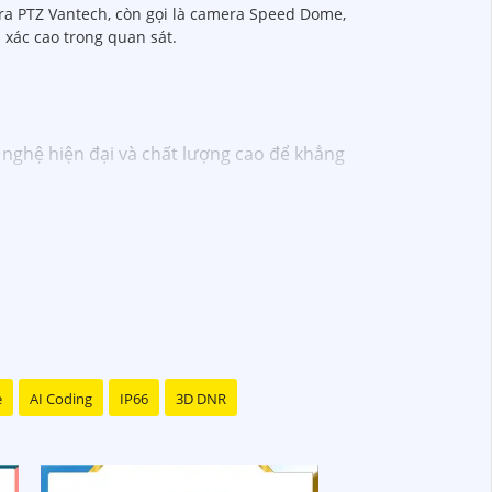
mera PTZ Vantech, còn gọi là camera Speed Dome,
h xác cao trong quan sát.
nghệ hiện đại và chất lượng cao để khẳng
D-TVI, camera AHD, camera wifi, camera
đáng tin cậy và dễ sử dụng.
ên kỹ thuật chuyên nghiệp của Vantech sẽ
amera Vantech Việt Nam là một lựa chọn hàng
e
AI Coding
IP66
3D DNR