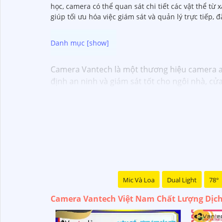
học, camera có thể quan sát chi tiết các vật thể từ
giúp tối ưu hóa việc giám sát và quản lý trực tiếp, 
Camera Vantech là một thương hiệu camera an 
định an ninh và giám sát tốt cho ngôi nhà, c
Vantech Việt Nam cung cấp các dòng sản phẩ
thông minh, và nhiều hơn nữa. Các sản phẩm c
Điểm mạnh của Camera Vantech là chất lượng 
giúp bạn lựa chọn giải pháp camera phù hợp 
Nếu bạn đang tìm kiếm một giải pháp giám sá
đầu mà bạn có thể tin tưởng.
Mic Và Loa
Dual Light
78°
Camera Vantech Việt Nam Chất Lượng Dịch