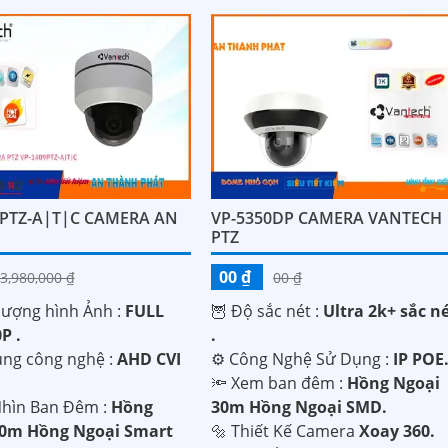
9PTZ-A|T|C CAMERA AN
VP-5350DP CAMERA VANTECH
PTZ
00 ₫
3,980,000 ₫
00 ₫
lượng hình Ảnh :
FULL
🦉 Độ sắc nét :
Ultra 2k+ sắc n
P .
.
ụng công nghệ :
AHD CVI
⚙ Công Nghệ Sử Dụng :
IP POE
.
🔦 Xem ban đêm :
Hồng Ngoại
hìn Ban Đêm :
Hồng
30m Hồng Ngoại SMD.
50m Hồng Ngoại Smart
🔩 Thiết Kế Camera
Xoay 360.