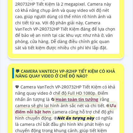
2R0732HP Tiết Kiệm là 2 megapixel. Camera này
có khả năng chụp ảnh và quay video với độ nét
cao, giúp người dùng có thể nhìn rõ hình ảnh và
chi tiết từ xa. Với độ phân giải này, Camera
VanTech VP-2R0732HP Tiết Kiệm đáng để lựa chọn
để bảo vệ an ninh tại các khu vực như nhà ở, văn
phòng, cửa hàng. Dễ dàng điều chỉnh góc quan
sát và tiết kiệm được nhiều chi phí khi lắp đặt.
️💬 CAMERA VANTECH VP-R2HP TIẾT KIỆM CÓ KHẢ
NĂNG QUAY VIDEO Ở CHẾ ĐỘ NÀO?
💖 Camera VanTech VP-2R0732HP Tiết Kiệm có khả
năng quay video ở chế độ Full HD 1080p. Điểm
nhấn ấn tượng là 🔄
Hoàn toàn tin tưởng
rằng
camera sẽ ghi lại hình ảnh sắc nét và chi tiết. 🌐
Ưu
điểm nỗi bật hơn
camera cũng hỗ trợ chế độ ghi
hình chuyển động. ®️
Nét ấn tượng này
có nghĩa
là camera chỉ bắt đầu ghi hình khi phát hiện sự
chuyển động trong khung cảnh, giúp tiết kiệm