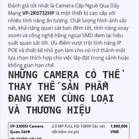
Đánh giá tốt nhất là Camera Cấp Nguồ Qua Dây
Mạng
VP-2R0732HP
là một thiết bị cao cấp với
nhiều tính năng ấn tượng. Chất lượng hình ảnh sắc
nét, khả năng quan sát ban đêm tốt, tính năng xoay
zoom và công nghệ hồng ngoại SMD đem lại hiệu
suất quan sát tốt. Ưu điểm vượt trội tính năng IP
POE và thiết kế nhỏ gọn làm cho nó trở thành một
lựa chọn thích hợp cho việc lắp đặt trong sảnh hoặc
không gian hạn chế.
NHỮNG CAMERA CÓ THỂ
THAY THẾ SẢN PHẨM
ĐANG XEM CÙNG LOẠI
VÀ THƯƠNG HIỆU
VP-2300SI Camera
2.0 MP FULL HD 1080P Sắc nét
1,800,000
Quan Sát✲
tiết kiệm chi phí
VNĐ