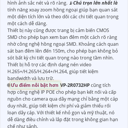
hình ảnh sắc nét và rõ ràng. 📡
Chú trọn lớn nhất là
tính năng xoay zoom hồng ngoại giúp bạn quan sát
một diện tích lớn và theo dõi các chi tiết quan trọng
một cách dễ dàng.
Thiết bị này cũng được trang bị cảm biến CMOS
SMD cho phép bạn xem ban đêm một cách rõ ràng
nhờ công nghệ hồng ngoại SMD. Khoảng cách quan
sát ban đêm lên đến 150m, cho phép bạn không bỏ
sót bất kỳ chi tiết quan trọng nào trong tầm nhìn.
Thiết bị hỗ trợ các định dạng nén video
H.265+/H.265/H.264+/H.264, giúp tiết kiệm
bandwidth và lưu trữ.
🌐
Ưu điểm nỗi bật hơn
VP-2R0732HP
cũng tích
hợp công nghệ IP POE cho phép bạn kết nối và cấp
nguồn cho camera qua dây mạng chỉ bằng một cáp
duy nhất, giúp tiết kiệm chi phí và giảm thiểu rối
loạn dây cáp. Với thiết kế nhỏ gọn và mỹ thuật, nó
dễ dàng điều chỉnh và lắp đặt trong không gian hạn
chế như sảnh.