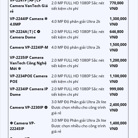
VP-224TP|AP|CP
2.0 MP FULL HD 1080P Sắc nét
770,000
Camera VanTech Giá
tiết kiệm chi phí
VNĐ
rẻ
VP-2244IP Camera ✲
1,300,000
4.0 MP Độ phân giải Ultra 2k
4.0MP
VNĐ
VP-2224A|T|C ❂
2.0 MP FULL HD 1080P Sắc nét
646,800
Camera Dome
tiết kiệm chi phí
VNĐ
1,500,000
Camera VP-2224IP-M
4.0 MP Độ phân giải Ultra 2k
VNĐ
VP-2235IP Camera
2.0 MP FULL HD 1080P Sắc nét
1,200,000
VanTech Công Nghệ
tiết kiệm chi phí
VNĐ
Mới ✲
VP-2234POE Camera
2.0 MP FULL HD 1080P Sắc nét
1,100,000
POE
tiết kiệm chi phí
VNĐ
VP-2234IP Camera IP
2.0 MP FULL HD 1080P Sắc nét
999,000
Dome
tiết kiệm chi phí
VNĐ
3.0 MP Độ Phân giải Ultra 2k lite
2,400,000
Camera VP-2230IP ❂
Được chọn nhiều cho công trình
VNĐ
giá rẻ
3.0 MP Độ Phân giải Ultra 2k lite
❇ Camera VP-
1,400,000
Được chọn nhiều cho công trình
2224SIP
VNĐ
giá rẻ