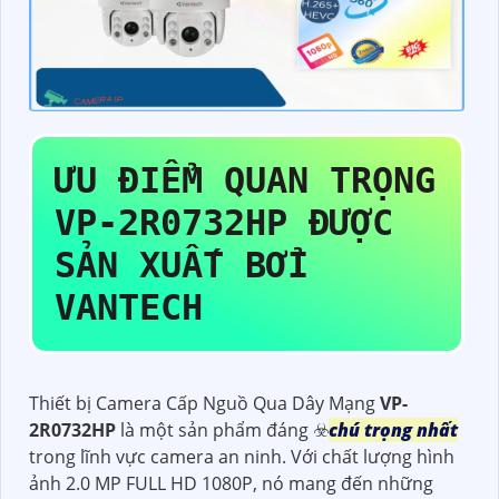
ƯU ĐIỂM QUAN TRỌNG
VP-2R0732HP
ĐƯỢC
SẢN XUẤT BỞI
VANTECH
Thiết bị Camera Cấp Nguồ Qua Dây Mạng
VP-
2R0732HP
là một sản phẩm đáng ☣️
chú trọng nhất
trong lĩnh vực camera an ninh. Với chất lượng hình
ảnh 2.0 MP FULL HD 1080P, nó mang đến những