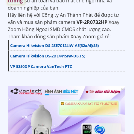
tưởng
sự an toàn và bảo mật cho ngôi nhà và
doanh nghiệp của bạn.
Hãy liên hệ với Công ty An Thành Phát để được tư
vấn và mua sản phẩm camera
VP-2R0732HP
Xoay
Zoom Hồng Ngoại SMD CMOS chất lượng cao.
Tham khảo dòng sản phẩm Xoay Zoom giá rẻ:
Camera Hikvision DS-2SE7C124IW-AE(32x/4)(S5)
Camera Hikvision DS-2DE4415IW-DE(T5)
VP-5350DP Camera VanTech PTZ