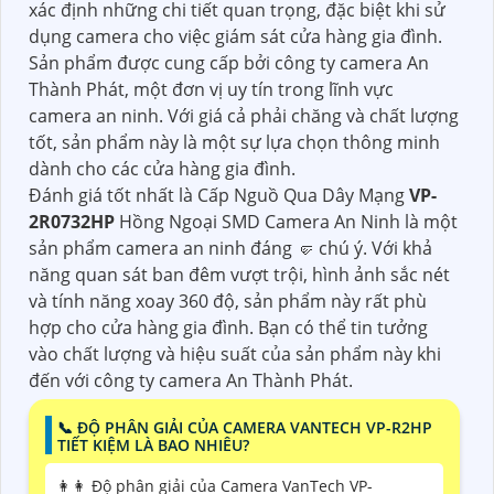
xác định những chi tiết quan trọng, đặc biệt khi sử
dụng camera cho việc giám sát cửa hàng gia đình.
Sản phẩm được cung cấp bởi công ty camera An
Thành Phát, một đơn vị uy tín trong lĩnh vực
camera an ninh. Với giá cả phải chăng và chất lượng
tốt, sản phẩm này là một sự lựa chọn thông minh
dành cho các cửa hàng gia đình.
Đánh giá tốt nhất là Cấp Nguồ Qua Dây Mạng
VP-
2R0732HP
Hồng Ngoại SMD Camera An Ninh là một
sản phẩm camera an ninh đáng 🤛 chú ý. Với khả
năng quan sát ban đêm vượt trội, hình ảnh sắc nét
và tính năng xoay 360 độ, sản phẩm này rất phù
hợp cho cửa hàng gia đình. Bạn có thể tin tưởng
vào chất lượng và hiệu suất của sản phẩm này khi
đến với công ty camera An Thành Phát.
📞 ĐỘ PHÂN GIẢI CỦA CAMERA VANTECH VP-R2HP
TIẾT KIỆM LÀ BAO NHIÊU?
️👩‍👩 Độ phân giải của Camera VanTech VP-