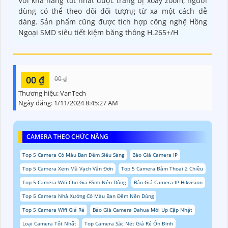
Với khả năng tốt nhất được trang bị xoay zoom, người
dùng có thể theo dõi đối tượng từ xa một cách dễ
dàng. Sản phẩm cũng được tích hợp công nghệ Hồng
Ngoại SMD siêu tiết kiệm băng thông H.265+/H
00 ₫
00 ₫
Thương hiệu:
VanTech
Ngày đăng:
1/11/2024 8:45:27 AM
CAMERA THEO CHỨC NĂNG
Top 5 Camera Có Màu Ban Đêm Siêu Sáng
Báo Giá Camera IP
Top 5 Camera Xem Mã Vạch Vận Đơn
Top 5 Camera Đàm Thoại 2 Chiều
Top 5 Camera Wifi Cho Gia Đình Nên Dùng
Báo Giá Camera IP Hikvision
Top 5 Camera Nhà Xưởng Có Màu Ban Đêm Nên Dùng
Top 5 Camera Wifi Giá Rẻ
Báo Giá Camera Dahua Mới Up Cập Nhật
Loại Camera Tốt Nhất
Top Camera Sắc Nét Giá Rẻ Ổn Định