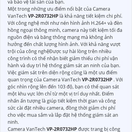
và bảo vệ tài sản của bạn.
Một trong những ưu điểm nổi bật của Camera
VanTech
VP-2R0732HP
là khả năng tiết kiệm chi phí.
Với công nghệ mới như nén hình ảnh H.264+ và đèn
hồng ngoại thông minh, camera này tiết kiệm tối đa
nguồn điện và băng thông mạng mà không ảnh
hưởng đến chất lượng hình ảnh. Với khả năng vượt
trội của công nghệĐược sự hài lòng trên nhiều
công trình có thể nhận biết giảm thiểu chi phí vận
hành và duy trì hệ thống giám sát an ninh của bạn.
Việc giám sát trên diện rộng cũng là một ưu điểm
quan trọng của Camera VanTech
VP-2R0732HP
. Với
góc nhìn rộng lên đến 103 độ, bạn có thể quan sát
một khu vực lớn chỉ từ một vị trí duy nhất. Điểm
nhấn ấn tượng là giúp tiết kiệm thời gian và công
sức cài đặt nhiều camera, đồng thời giảm chi phí
cho việc mua sắm và lắp đặt hệ thống giám sát an
ninh.
Camera VanTech
VP-2R0732HP
được trang bị công