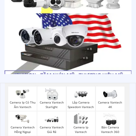
Camera Ip Có Thu
Camera Vantech
Lắp Camera
Camera Vantech
Âm Vantech
Starlight
Speedom Vantech
4K
Camera Vantech
Camera Vantech
Camera Ip
Bán Camera
Hồng Ngoại
Giá Rẻ
Vantech
Vantech 360