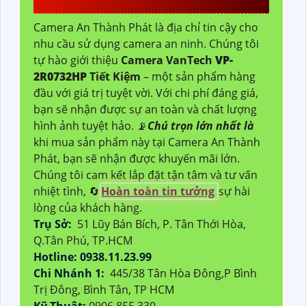
Camera An Thành Phát là địa chỉ tin cậy cho
nhu cầu sử dụng camera an ninh. Chúng tôi
tự hào giới thiệu
Camera VanTech
VP-
2R0732HP
Tiết Kiệm
– một sản phẩm hàng
đầu với giá trị tuyệt vời. Với chi phí đáng giá,
bạn sẽ nhận được sự an toàn và chất lượng
hình ảnh tuyệt hảo. 📡
Chú trọn lớn nhất là
khi mua sản phẩm này tại Camera An Thành
Phát, bạn sẽ nhận được khuyến mãi lớn.
Chúng tôi cam kết lắp đặt tận tâm và tư vấn
nhiệt tình, 🔄
Hoàn toàn tin tưởng
sự hài
lòng của khách hàng.
Trụ Sở:
51 Lũy Bán Bích, P. Tân Thới Hòa,
Q.Tân Phú, TP.HCM
Hotline: 0938.11.23.99
Chi Nhánh 1:
445/38 Tân Hòa Đông,P Bình
Trị Đông, Bình Tân, TP HCM
Kỹ Thuật:
0906.855.330