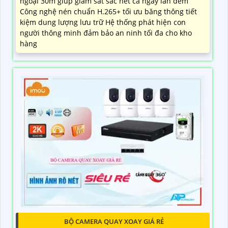
ngoại 30m giúp giám sát sắc nét cả ngày lẫn đêm
Công nghệ nén chuẩn H.265+ tối ưu băng thông tiết
kiệm dung lượng lưu trữ Hệ thống phát hiện con
người thông minh đảm bảo an ninh tối đa cho kho
hàng
BỘ CAMERA QUAY XOAY GIÁ RẺ