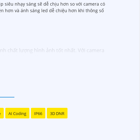
ip siêu nhạy sáng sẽ dễ chịu hơn so với camera có
n hơn và ánh sáng led dễ chiệu hơn khi thông số
inh chất lượng hình ảnh tốt nhất. Với camera
biệt là vào ban đêm.
e
AI Coding
IP66
3D DNR