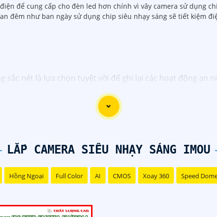
m điện để cung cấp cho đèn led hơn chính vì vây camera sử dụng ch
n đêm như ban ngày sử dụng chip siêu nhạy sáng sẽ tiết kiệm điệ
sắc nét là lựa chọn tuyệt vời để ghi lại các hoạt động an n
 hay máy tính dễ dàng với hình rõ ràng chân thực nhất, đặc 
LẮP CAMERA SIÊU NHẠY SÁNG IMOU
Hồng Ngoại
Full Color
AI
CMOS
Xoay 360
Speed Dom