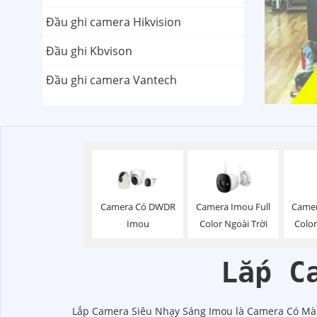
Đầu ghi camera Hikvision
Đầu ghi Kbvison
Đầu ghi camera Vantech
Camera Imou Full
Camer
Camera Có DWDR
Color Ngoài Trời
Colo
Imou
Lắp C
Lắp Camera Siêu Nhạy Sáng Imou là Camera Có Màu B