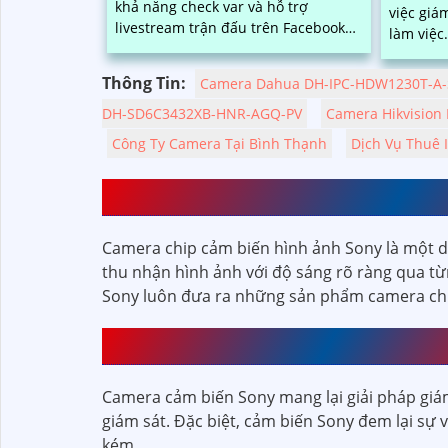
khả năng check var và hỗ trợ
việc giá
livestream trận đấu trên Facebook
làm việc. Hệ thống được lắp đ
và Youtube
đồng bộ, 
và đảm 
Thông Tin:
Camera Dahua DH-IPC-HDW1230T-A-
DH-SD6C3432XB-HNR-AGQ-PV
Camera Hikvision
Công Ty Camera Tại Bình Thạnh
Dịch Vụ Thuê 
GIỚI THIỆU CAMERA CHIP CẢM
Camera chip cảm biến hình ảnh Sony là một dò
thu nhận hình ảnh với độ sáng rõ ràng qua từ
Sony luôn đưa ra những sản phẩm camera chip 
CAMERA CẢM BIẾN SONY CÓ ƯU
Camera cảm biến Sony mang lại giải pháp giám 
giám sát. Đặc biệt, cảm biến Sony đem lại sự 
kém.