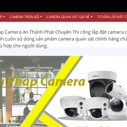
FI
CAMERA TRỌN BỘ
CAMERA QUAN SÁT GIÁ RẺ
TƯ VẤN LẮP ĐẶT 
ắp Camera An Thành Phát Chuyên Thi công lắp đặt camera 
 tín Luôn sử dủng sản phẩm camera quan sát chính hãng ch
hù hợp cho người dùng.