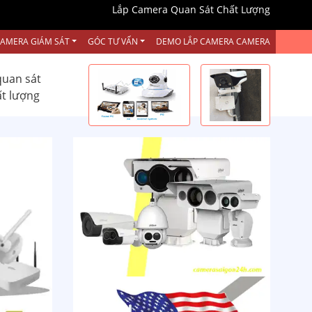
Lắp Camera Quan Sát Chất Lượng
CAMERA GIÁM SÁT
GÓC TƯ VẤN
DEMO LẮP CAMERA CAMERA
quan sát
ất lượng