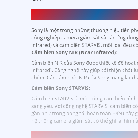
CAMERA CẢM BIẾN SONY CÓ MẤ
Sony là một trong những thương hiệu tiên ph
công nghiệp camera giám sát và các ứng dụng 
Infrared) và cảm biến STARVIS, mỗi loại đều c
Cảm biến Sony NIR (Near Infrared):
Cảm biến NIR của Sony được thiết kế để hoạt 
infrared). Công nghệ này giúp cải thiện chất
chính. Các cảm biến NIR của Sony mang lại khả
Cảm biến Sony STARVIS:
Cảm biến STARVIS là một dòng cảm biến hình ả
sáng yếu. Với công nghệ STARVIS, cảm biến có
gần như trong bóng tối hoàn toàn. Điều này g
hệ thống camera giám sát có thể ghi lại hình 
ĐƠN VỊ LẮP CAMERA CẢM BIẾN