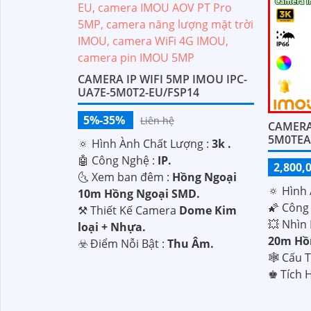
CAMERA IP WIFI 5MP IMOU IPC-
UA7E-5M0T2-EU/FSP14
5%-35%
Liên hệ
CAMERA 
5M0TEA
🔅 Hình Ành Chất Lượng :
3k .
🤖️ Công Nghệ :
IP.
2,800,
🌜 Xem ban đêm :
Hồng Ngoại
🔅 Hình
10m Hồng Ngoại SMD.
🌠 Công
⚒ Thiết Kế Camera
Dome Kim
💥 Nhìn
loại + Nhựa.
'
20m Hồ
️☣️ Điểm Nỗi Bật :
Thu Âm.
🕸️ Cấu
️♚ Tích 