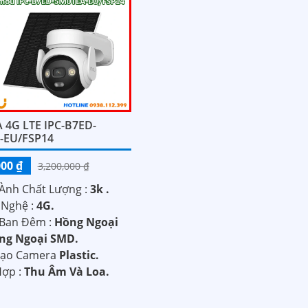
4G LTE IPC-B7ED-
-EU/FSP14
000 ₫
3,200,000 ₫
 Ành Chất Lượng :
3k .
 Nghệ :
4G.
 Ban Đêm :
Hồng Ngoại
ng Ngoại SMD.
 Tạo Camera
Plastic.
Hợp :
Thu Âm Và Loa.