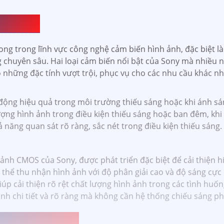
Y LOẠI
ong trong lĩnh vực công nghệ cảm biến hình ảnh, đặc biệt 
chuyên sâu. Hai loại cảm biến nổi bật của Sony mà nhiều ng
ó những đặc tính vượt trội, phục vụ cho các nhu cầu khác n
động hiệu quả trong môi trường thiếu sáng hoặc khi ánh sán
 lượng hình ảnh trong điều kiện thiếu sáng hoặc ban đêm, k
 năng quan sát rõ ràng, sắc nét trong điều kiện thiếu sáng.
nh CMOS của Sony, được phát triển đặc biệt để cải thiện hi
 thể thu nhận hình ảnh với độ phân giải cao và độ sáng cực 
iúp cải thiện rõ rệt chất lượng hình ảnh trong các tình huố
ảnh chi tiết và rõ ràng mà không cần hệ thống chiếu sáng p
 SONY UY TÍN