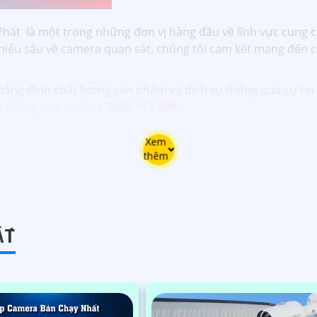
át là một trong những đơn vị hàng đầu về lĩnh vực cung cấ
 hiểu sâu về camera quan sát, chúng tôi cam kết mang đến 
khẳng định chất lượng sản phẩm và dịch vụ thông qua sự tin
nh chóng qua Hotline
0938.112.399
Xem
thêm
ẤT