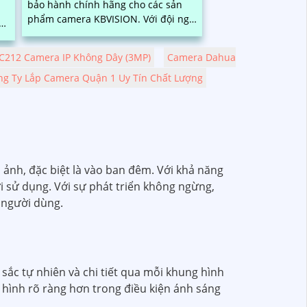
bảo hành chính hãng cho các sản
phẩm camera KBVISION. Với đội ngũ
kỹ thuật viên giàu kinh nghiệm,
ỗ
chúng tôi cam kết đem đến sự hài
u
C212 Camera IP Không Dây (3MP)
Camera Dahua
lòng và sự tin tưởng cao nhất cho
khách hàng
ng Ty Lắp Camera Quận 1 Uy Tín Chất Lượng
ảnh, đặc biệt là vào ban đêm. Với khả năng
 sử dụng. Với sự phát triển không ngừng,
 người dùng.
sắc tự nhiên và chi tiết qua mỗi khung hình
i hình rõ ràng hơn trong điều kiện ánh sáng