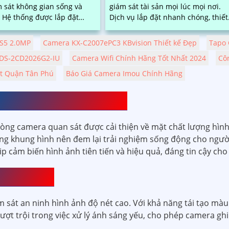
m sát không gian sống và
giám sát tài sản mọi lúc mọi nơi.
ặt
Dịch vụ lắp đặt nhanh chóng, thiết
tiết kiệm thời gian, chi phí
bị chính hãng, hình ảnh sắc nét, h
bảo tính thẩm mỹ
trợ tư vấn tận tình và bảo hành lâ
S5 2.0MP
Camera KX-C2007ePC3 KBvision Thiết kế Đẹp
Tapo 
dài
 DS-2CD2026G2-IU
Camera Wifi Chính Hãng Tốt Nhất 2024
Cô
It Quận Tân Phú
Báo Giá Camera Imou Chính Hãng
 BIẾN HÌNH ẢNH SONY
ng camera quan sát được cải thiện về mặt chất lượng hình 
ng khung hình nên đem lại trải nghiệm sống động cho người
cảm biến hình ảnh tiên tiến và hiệu quả, đáng tin cậy cho
 ĐIỂM GÌ
sát an ninh hình ảnh độ nét cao. Với khả năng tái tạo màu 
vượt trội trong việc xử lý ánh sáng yếu, cho phép camera gh