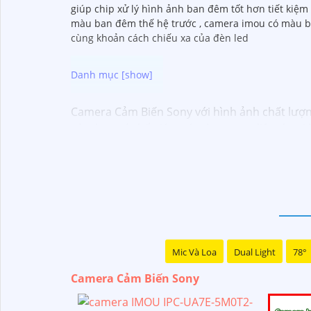
giúp chip xử lý hình ảnh ban đêm tốt hơn tiết kiệ
màu ban đêm thế hệ trước , camera imou có màu ba
cùng khoản cách chiếu xa của đèn led
Camera Cảm Biến Sony với hình ảnh chất lượng 
này, bạn có thể giám sát từ xa qua điện thoại
Mic Và Loa
Dual Light
78°
Camera Cảm Biến Sony