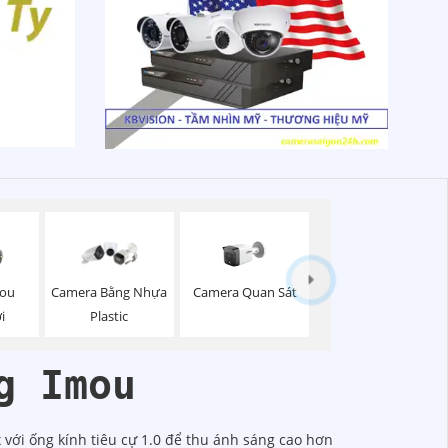
mou
Camera Quan Sát
Camera Bằng Nhựa
i
Plastic
g Imou
với ống kính tiêu cự 1.0 để thu ánh sáng cao hơn