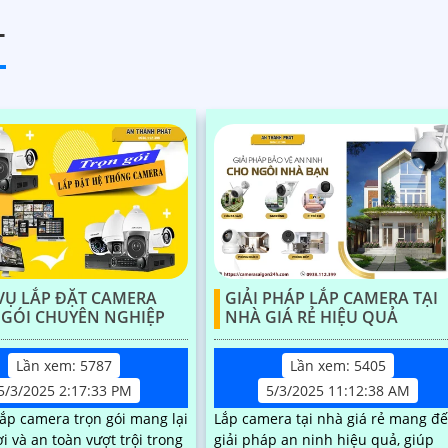
T
VỤ LẮP ĐẶT CAMERA
GIẢI PHÁP LẮP CAMERA TẠI
 GÓI CHUYÊN NGHIỆP
NHÀ GIÁ RẺ HIỆU QUẢ
Lần xem: 5787
Lần xem: 5405
5/3/2025 2:17:33 PM
5/3/2025 11:12:38 AM
lắp camera trọn gói mang lại
Lắp camera tại nhà giá rẻ mang đ
ợi và an toàn vượt trội trong
giải pháp an ninh hiệu quả, giúp