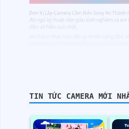
Đơn Vị Lắp Camera Cảm Biến Sony An Thành Ph
đội ngũ kỹ thuật viên giàu kinh nghiệm và am
diện và hiệu quả nhất.
An Thành Phát luôn đặt uy tín lên hàng đầu, 
khách sẽ được tư vấn tận tình và hỗ trợ nha
TIN TỨC CAMERA MỚI NH