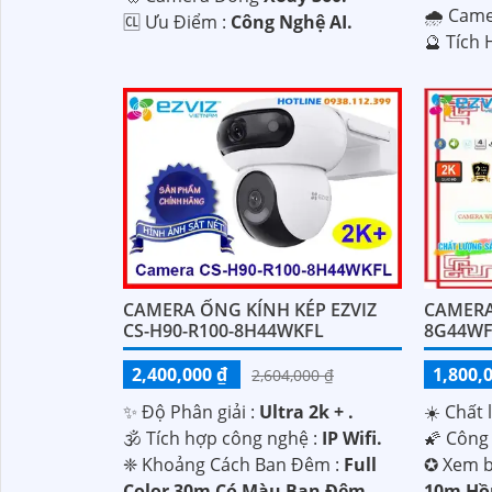
🌧️ Cam
️🆑 Ưu Điểm :
Công Nghệ AI.
️🔮 Tích
CAMERA ỐNG KÍNH KÉP EZVIZ
CAMERA 
CS-H90-R100-8H44WKFL
8G44W
2,400,000 ₫
1,800,
2,604,000 ₫
✨ Độ Phân giải :
Ultra 2k + .
☀️ Chất 
🕉️ Tích hợp công nghệ :
IP Wifi.
🌠 Công
❈ Khoảng Cách Ban Đêm :
Full
✪ Xem b
Color 30m Có Màu Ban Ðêm.
10m Hồn