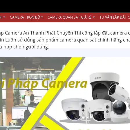
FI
CAMERA TRỌN BỘ
CAMERA QUAN SÁT GIÁ RẺ
TƯ VẤN LẮP ĐẶT 
ắp Camera An Thành Phát Chuyên Thi công lắp đặt camera 
 tín Luôn sử dủng sản phẩm camera quan sát chính hãng ch
hù hợp cho người dùng.