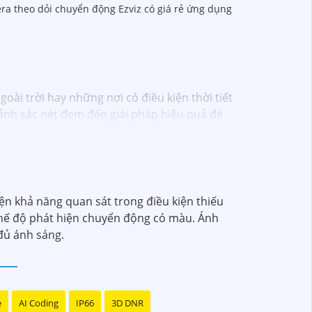
era theo dỏi chuyển động Ezviz có giá rẻ ứng dụng
oài trời hay những nơi có điều kiện thời tiết
ảnh sắc nét đem đến giải pháp hiệu quả để
n khả năng quan sát trong điều kiện thiếu
chế độ phát hiện chuyển động có màu. Ánh
 đủ ánh sáng.
e
AI Coding
IP66
3D DNR