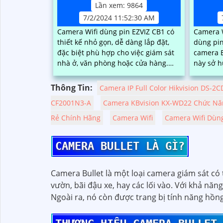
Lần xem: 9864
7/2/2024 11:52:30 AM
Camera Wifi dùng pin EZVIZ CB1 có
Camera W
thiết kế nhỏ gọn, dễ dàng lắp đặt,
dùng pin
đặc biệt phù hợp cho việc giám sát
camera EZVIZ
nhà ở, văn phòng hoặc cửa hàng.
này sở h
Với độ phân giải full HD 1080p, tích
như chất
hợp loa và mic, đèn hồng ngoại
1080p, t
Thông Tin:
Camera IP Full Color Hikvision DS-2
thông minh cho ra hình ảnh chất
AI phát 
CF2001N3-A
Camera KBvision KX-WD22 Chức Nă
lượng ban đêm
chuyển 
Rẻ Chính Hãng
Camera Wifi
Camera Wifi Dùng
CAMERA BULLET LÀ GÌ?
Camera Bullet là một loại camera giám sát có 
vườn, bãi đậu xe, hay các lối vào. Với khả năn
Ngoài ra, nó còn được trang bị tính năng hồng