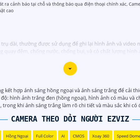
hát ra cảnh báo tại chỗ và thông báo qua điện thoại chính xác, Cam
ật cao
rụ dài, thường được sử dụng để ghi lại hình ảnh và video ng
g quay đêm, chống nước, chống bụi, và có chất lượng hình 
kết hợp ánh sáng hồng ngoại và ánh sáng trắng để cải thiệ
 độ: hình ảnh trắng đen (hồng ngoại), hình ảnh có màu và 
, trong khi ánh sáng trắng làm rõ chi tiết và màu sắc khi có
CAMERA THEO DỎI NGƯỜI EZVIZ
Hồng Ngoại
Full Color
AI
CMOS
Xoay 360
Speed Dom