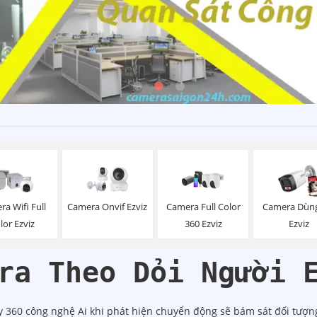
a Wifi Full
Camera Onvif Ezviz
Camera Full Color
Camera Dùng
lor Ezviz
360 Ezviz
Ezviz
ra Theo Dỏi Người 
 360 công nghệ Ai khi phát hiện chuyển động sẽ bám sát đối tượn