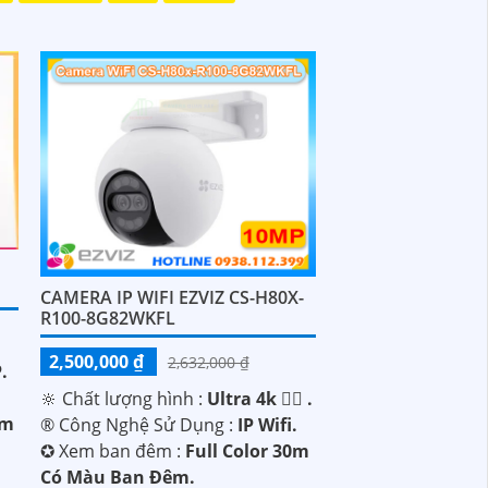
CAMERA IP WIFI EZVIZ CS-H80X-
R100-8G82WKFL
2,500,000 ₫
2,632,000 ₫
.
🔆 Chất lượng hình :
Ultra 4k 👍🏾 .
0m
®️ Công Nghệ Sử Dụng :
IP Wifi.
✪ Xem ban đêm :
Full Color 30m
Có Màu Ban Ðêm.