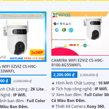
CAMERA WIFI EZVIZ CS-H9C-
R100-8G55WKFL
WIFI EZVIZ CS-H9C-
H33WKFL
2,200,000 ₫
2,300,000 ₫
000 ₫
2,200,000 ₫
☀️ Hình Ành Chất Lượng :
10 MP
⚙ Tích hợp công nghệ :
IP Wifi.
Ành Chất Lượng :
2K Lite .
💡 Xem ban đêm :
Full Color 3
 Nghệ :
IP Wifi.
Có Màu Ban Ðêm.
 ảnh ban đêm :
Full Color
❄ Thiết Kế Camera
Xoay 360.
 Màu Ban Ðêm.