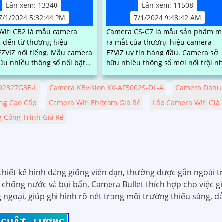
Lần xem: 13340
Lần xem: 11508
7/1/2024 5:32:44 PM
7/1/2024 9:48:42 AM
ifi CB2 là mẫu camera
Camera CS-C7 là mẫu sản phẩm m
 đến từ thương hiệu
ra mắt của thương hiệu camera
 nổi tiếng. Mẫu camera
EZVIZ uy tín hàng đầu. Camera sở
ữu nhiều thông số nổi bật
hữu nhiều thông số mới nổi trội n
 lượng hình ảnh full HD
khả năng quay xoay ngoài trời,
ích hợp loa và micro ghi âm,
chống nước, quay xoay 360, độ ph
CD2327G3E-L
Camera KBvision KX-AF5002S-DL-A
Camera Dahua
hiện người và báo động
giải sắc nét lên đến 2k với ống kín
ng Cao Cấp
Camera Wifi Ebitcam Giá Rẻ
Lắp Camera Wifi Giá 
động chuẩn
kép
 Công Trình Giá Rẻ
thiết kế hình dáng giống viên đạn, thường được gắn ngoài t
g chống nước và bụi bẩn, Camera Bullet thích hợp cho việc gi
 ngoại, giúp ghi hình rõ nét trong môi trường thiếu sáng, 