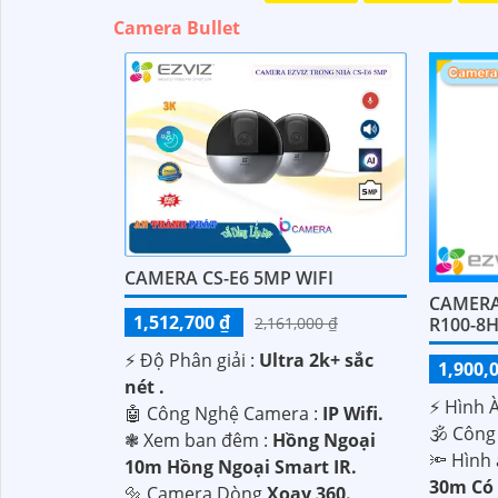
Camera Bullet
CAMERA CS-E6 5MP WIFI
'
CAMERA 
1,512,700 ₫
2,161,000 ₫
R100-8
️⚡ Độ Phân giải :
Ultra 2k+ sắc
1,900,
nét .
️⚡ Hình 
🤖️ Công Nghệ Camera :
IP Wifi.
🕉️ Công
❃ Xem ban đêm :
Hồng Ngoại
🔦 Hình
10m Hồng Ngoại Smart IR.
30m Có
🔩 Camera Dòng
Xoay 360.