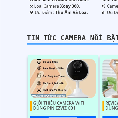
⚒ Loại Camera
Xoay 360.
💢 Cam
️💎 Ưu Điểm :
Thu Âm Và Loa.
️💫 Ưu Đ
TIN TỨC CAMERA NỔI BẬ
GIỚI THIỆU CAMERA WIFI
REVIE
DÙNG PIN EZVIZ CB1
DÙNG 