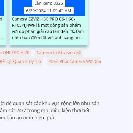
Lần xem: 8325
6/29/2024 11:09:42 AM
ới
Camera EZVIZ H6C PRO CS-H6C-
R105-1J4WF là một đòng sản phẩm
với độ phân giải cao lên đến 2k, tầm
hư
nhìn ban đêm tốt với ánh sáng hồng
ngoại và đèn LED trợ sáng. Khả năng
ân
quay xoay...
 DHI-TPC-HI20
Camera Ip Kbvision KX-
h
Rẻ Tại Quận 6 Uy Tín
Phân Phối Camera Wifi Giá
rời để quan sát các khu vực rộng lớn như sân
ám sát 24/7 trong mọi điều kiện thời tiết.
đảm bảo an ninh hiệu quả.