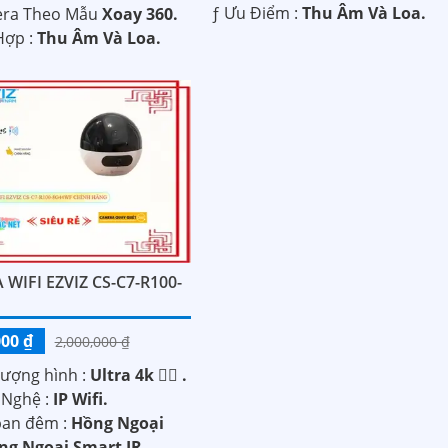
️ƒ Ưu Điểm :
Thu Âm Và Loa.
era Theo Mẫu
Xoay 360.
 Hợp :
Thu Âm Và Loa.
WIFI EZVIZ CS-C7-R100-
F
000 ₫
2,000,000 ₫
lượng hình :
Ultra 4k 👍🏾 .
 Nghệ :
IP Wifi.
an đêm :
Hồng Ngoại
g Ngoại Smart IR.