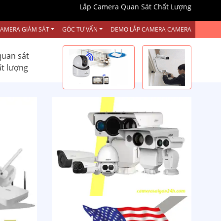
Lắp Camera Quan Sát Chất Lượng
CAMERA GIÁM SÁT
GÓC TƯ VẤN
DEMO LẮP CAMERA CAMERA
quan sát
ất lượng