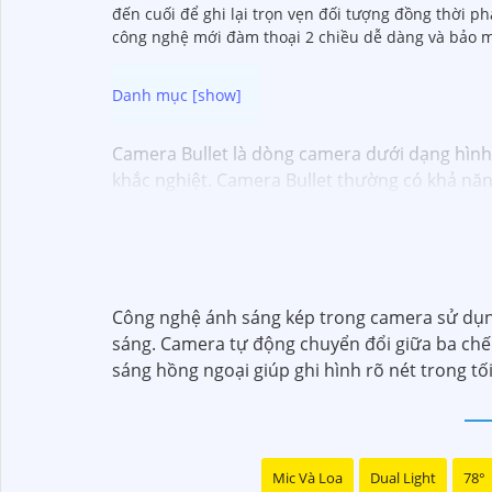
đến cuối để ghi lại trọn vẹn đối tượng đồng thời p
công nghệ mới đàm thoại 2 chiều dễ dàng và bảo m
Camera Bullet là dòng camera dưới dạng hình t
khắc nghiệt. Camera Bullet thường có khả năn
bảo vệ an ninh cho gia đình và doanh nghiệp.
Công nghệ ánh sáng kép trong camera sử dụng 
sáng. Camera tự động chuyển đổi giữa ba chế
sáng hồng ngoại giúp ghi hình rõ nét trong tối
Mic Và Loa
Dual Light
78°