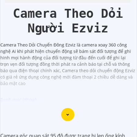
Camera Theo Dỏi
Người Ezviz
Camera Theo Dỏi Chuyển Đông Ezviz là camera xoay 360 công
nghệ Ai khi phát hiện chuyển động sẽ bám sát đối tượng để ghi
hinh mọi hành động của đối tượng từ đầu đến cuối để ghi lại
trọn vẹn đối tượng đồng thời phát ra cảnh báo tại chỗ và thông
báo qua điện thoại chính xác, Camera theo dỏi chuyển động Ezviz
có giá rẻ ứng dụng công nghệ mới đàm thoại 2 chiều dễ dàng và
bảo mật cao
Camera Bullet là dòng camera dưới dạng hình trụ dài,
thường được sử dụng để ghi lại hình ảnh và video ngoài
trời hay những nơi có điều kiện thời tiết khắc nghiệt.
Camera góc quan sát 95 độ được trang bị len ống kính