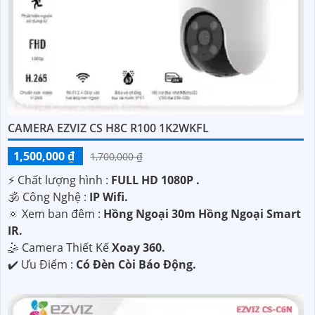
CAMERA EZVIZ CS H8C R100 1K2WKFL
1,500,000 ₫
1,700,000 ₫
️⚡ Chất lượng hình :
FULL HD 1080P .
🕉️ Công Nghệ :
IP Wifi.
🔅 Xem ban đêm :
Hồng Ngoại 30m Hồng Ngoại Smart
IR.
🤹 Camera Thiết Kế
Xoay 360.
️✔️ Ưu Điểm :
Có Đèn Còi Báo Động.