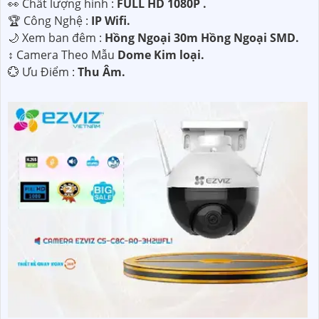
️👀 Chất lượng hình :
FULL HD 1080P .
🏆 Công Nghệ :
IP Wifi.
🌙 Xem ban đêm :
Hồng Ngoại 30m Hồng Ngoại SMD.
↕️ Camera Theo Mẫu
Dome Kim loại.
️💮 Ưu Điểm :
Thu Âm.