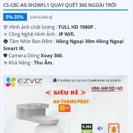
CS-C8C-A0-3H2WFL1 QUAY QUÉT 360 NGOÀI TRỜI
5%-35%
2,015,000 ₫
💯 Hình ảnh chất lượng :
FULL HD 1080P .
⚛️ Công Nghệ Hình Ảnh :
IP Wifi.
🌚 Tầm Nhìn Ban Đêm :
Hồng Ngoại 30m Hồng Ngoại
Smart IR.
🛡 Camera Dòng
Xoay 360.
️☣️ Khả Năng :
Thu Âm.