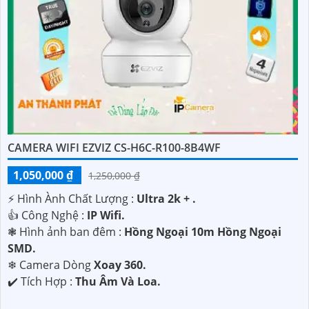
CAMERA WIFI EZVIZ CS-H6C-R100-8B4WF
1,050,000 ₫
1,250,000 ₫
️⚡ Hình Ành Chất Lượng :
Ultra 2k + .
👍 Công Nghệ :
IP Wifi.
❃ Hình ảnh ban đêm :
Hồng Ngoại 10m Hồng Ngoại
SMD.
❄ Camera Dòng
Xoay 360.
️✔️ Tích Hợp :
Thu Âm Và Loa.