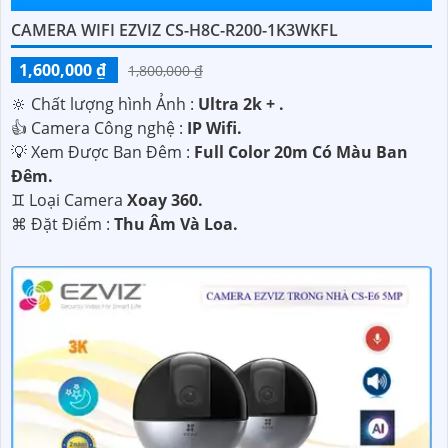
CAMERA WIFI EZVIZ CS-H8C-R200-1K3WKFL
1,600,000 ₫
1,800,000 ₫
🔆 Chất lượng hình Ảnh :
Ultra 2k + .
👍 Camera Công nghệ :
IP Wifi.
💡 Xem Được Ban Đêm :
Full Color 20m Có Màu Ban
Ðêm.
♊ Loại Camera
Xoay 360.
️⌘ Đặt Điểm :
Thu Âm Và Loa.