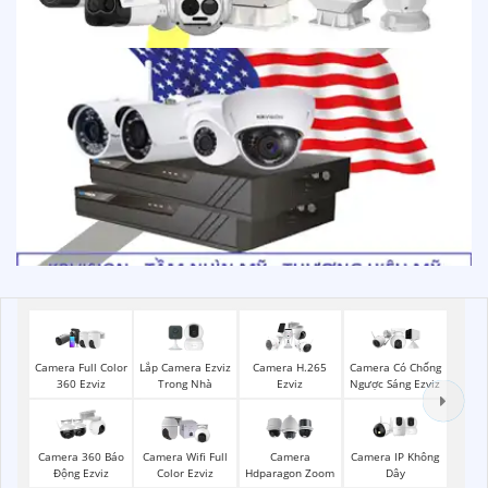
Lắp Camera Ezviz
Camera Full Color
Camera H.265
Camera Có Chống
Trong Nhà
360 Ezviz
Ezviz
Ngược Sáng Ezviz
Camera IP Không
Camera 360 Báo
Camera Wifi Full
Camera
Dây
Động Ezviz
Color Ezviz
Hdparagon Zoom