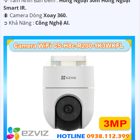
💡 Tầm Nhìn Ban Đêm :
Hồng Ngoại 30m Hồng Ngoại
Smart IR.
🐜 Camera Dòng
Xoay 360.
️➲ Khả Năng :
Công Nghệ AI.