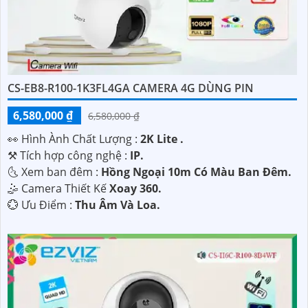
CS-EB8-R100-1K3FL4GA CAMERA 4G DÙNG PIN
6,580,000 ₫
6,580,000 ₫
️👀 Hình Ành Chất Lượng :
2K Lite .
⚒ Tích hợp công nghệ :
IP.
🌜 Xem ban đêm :
Hồng Ngoại 10m Có Màu Ban Đêm.
🤹 Camera Thiết Kế
Xoay 360.
️💮 Ưu Điểm :
Thu Âm Và Loa.