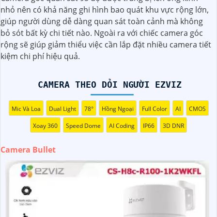
Camera Bullet thường có khả năng quay đêm, chống
nhỏ nên có khả năng ghi hình bao quát khu vực rộng lớn,
nước, chống bụi, và có chất lượng hình ảnh sắc nét đem
giúp người dùng dễ dàng quan sát toàn cảnh mà không
đến giải pháp hiệu quả để bảo vệ an ninh cho gia đình và
bỏ sót bất kỳ chi tiết nào. Ngoài ra với chiếc camera góc
doanh nghiệp.
rộng sẽ giúp giảm thiểu việc cần lắp đặt nhiều camera tiết
kiệm chi phí hiệu quả.
CAMERA THEO DỎI NGƯỜI EZVIZ
Mic Và Loa
Dual Light
78°
Hồng Ngoại
Full Color
AI
CMOS
Xoay 360
Speed Dome
AI Coding
IP66
3D DNR
Camera Bullet
'