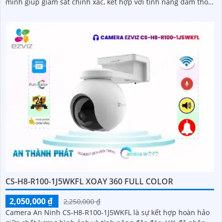
minh giúp giám sát chính xác, kết hợp với tính năng đàm thoại
hai chiều giao tiếp dễ dàng từ xa
CS-H8-R100-1J5WKFL XOAY 360 FULL COLOR
2,050,000 ₫
2,250,000 ₫
Camera An Ninh CS-H8-R100-1J5WKFL là sự kết hợp hoàn hảo