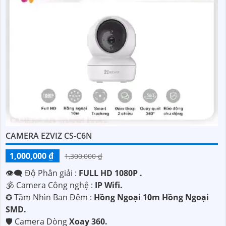
CAMERA EZVIZ CS-C6N
1,000,000 ₫
1,300,000 ₫
👁️‍🗨 Độ Phân giải :
FULL HD 1080P .
🕉️ Camera Công nghệ :
IP Wifi.
✪ Tầm Nhìn Ban Đêm :
Hồng Ngoại 10m Hồng Ngoại
SMD.
🛡 Camera Dòng
Xoay 360.