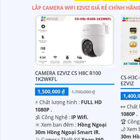
LẮP CAMERA WIFI EZVIZ GIÁ RẺ CHÍNH HÃN
CAMERA EZVIZ CS H8C R100
CS-H3C
1K2WKFL
EZVIZ
1,500,000 ₫
1,700,000 ₫
1,400,
'
️⚡ Chất lượng hình :
FULL HD
️👀 Chất
1080P .
1080P .
🕉️ Công Nghệ :
IP Wifi.
🏆 Công
🔅 Xem ban đêm :
Hồng Ngoại
🌙 Xem 
30m Hồng Ngoại Smart IR.
30m Hồ
🤹 Camera Thiết Kế
Xoay 360.