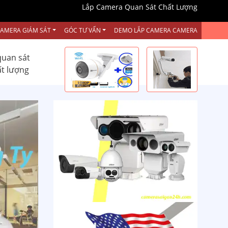
Lắp Camera Quan Sát Chất Lượng
CAMERA GIÁM SÁT
GÓC TƯ VẤN
DEMO LẮP CAMERA CAMERA
quan sát
ất lượng