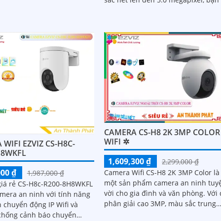
 thông tin và viễn thông. ...
có cơ hội quan sát mọi chi tiết một
cách rõ ràng
CAMERA CS-H8 2K 3MP COLOR
WIFI ✲
WIFI EZVIZ CS-H8C-
H8WKFL
1,609,300 ₫
2,299,000 ₫
000 ₫
Camera Wifi CS-H8 2K 3MP Color là
1,987,000 ₫
một sản phẩm camera an ninh tuy
iá rẻ CS-H8c-R200-8H8WKFL
vời cho gia đình và văn phòng. Với độ
amera an ninh với tính năng
phân giải cao 3MP, màu sắc trung
 chuyển động IP Wifi và
thực và khả năng quan sát ban đê
 chống cảnh báo chuyển