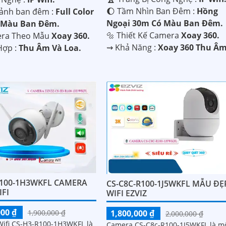
🌔 Tầm Nhìn Ban Đêm :
Hồng
 ảnh ban đêm :
Full Color
Ngoại 30m Có Màu Ban Đêm.
 Màu Ban Ðêm.
🔩 Thiết Kế Camera
Xoay 360.
era Theo Mẫu
Xoay 360.
️⇝ Khả Năng :
Xoay 360 Thu Âm
 Hợp :
Thu Âm Và Loa.
R100-1H3WKFL CAMERA
CS-C8C-R100-1J5WKFL MẪU ĐẸ
IFI
WIFI EZVIZ
000 ₫
1,800,000 ₫
1,900,000 ₫
2,000,000 ₫
ifi CS-H3-R100-1H3WKFL là
Camera CS-C8c-R100-1J5WKFL là m