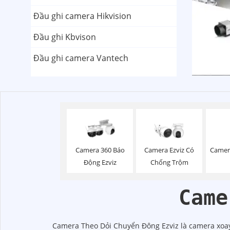
Đầu ghi camera Hikvision
Đầu ghi Kbvison
Đầu ghi camera Vantech
Camer
Camera 360 Báo
Camera Ezviz Có
Động Ezviz
Chống Trộm
Came
Camera Theo Dỏi Chuyển Đông Ezviz là camera xoay