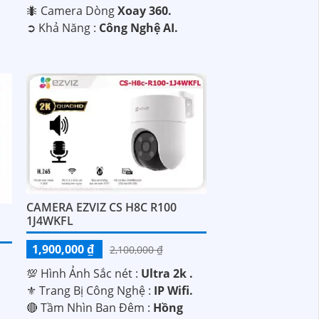
🐜 Camera Dòng
Xoay 360.
️➲ Khả Năng :
Công Nghệ AI.
CAMERA EZVIZ CS H8C R100
1J4WKFL
1,900,000 ₫
2,100,000 ₫
💯 Hình Ảnh Sắc nét :
Ultra 2k .
⚜️ Trang Bị Công Nghệ :
IP Wifi.
🔴 Tầm Nhìn Ban Đêm :
Hồng
.