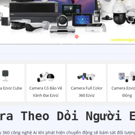
a Ezviz Cube
Camera Có Bảo Vệ
Camera Full Color
Camera Ezvi
Vành Đai Ezviz
360 Ezviz
Động
ra Theo Dỏi Người 
 360 công nghệ Ai khi phát hiện chuyển động sẽ bám sát đối tượn