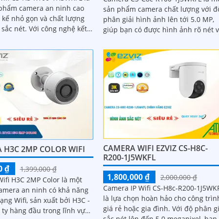
phẩm camera an ninh cao
sản phẩm camera chất lượng với đ
t kế nhỏ gọn và chất lượng
phân giải hình ảnh lên tới 5.0 MP,
Với công nghệ kết
giúp bạn có được hình ảnh rõ nét 
 bạn có thể dễ dàng truy cập
chi tiết. Ngoài ra, camera này còn...
ra từ bất kỳ đâu thông qua
ại thông minh
CAMERA WIFI EZVIZ CS-H8C-
 H3C 2MP COLOR WIFI
R200-1J5WKFL
0 ₫
1,399,000 ₫
1,800,000 ₫
2,000,000 ₫
ifi H3C 2MP Color là một
Camera IP Wifi CS-H8c-R200-1J5WK
 camera an ninh có khả năng
là lựa chọn hoàn hảo cho công trìn
ạng Wifi, sản xuất bởi H3C -
giá rẻ hoặc gia đình. Với độ phân giải
 ty hàng đầu trong lĩnh vực
sắc nét lên đến 5.0 megapixel, bạn