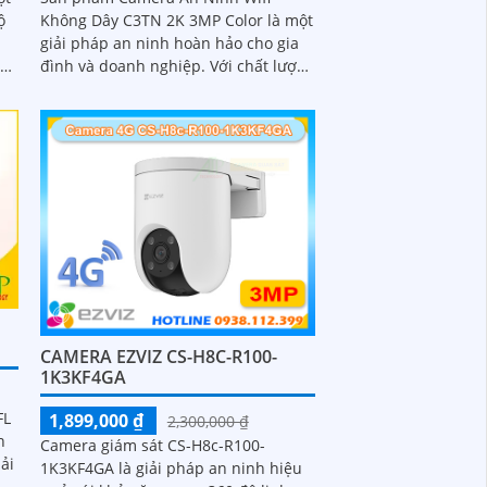
ộ
Không Dây C3TN 2K 3MP Color là một
giải pháp an ninh hoàn hảo cho gia
và
đình và doanh nghiệp. Với chất lượng
hình ảnh 2K và độ phân giải 3MP,
camera cho phép bạn quan sát mọi
góc nhỏ nhất với rõ nét và sắc nét
CAMERA EZVIZ CS-H8C-R100-
1K3KF4GA
FL
1,899,000 ₫
2,300,000 ₫
h
Camera giám sát CS-H8c-R100-
1K3KF4GA là giải pháp an ninh hiệu
 sẽ