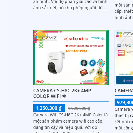
an ninh. Với độ phân giải cao và hình
một sản 
ảnh sắc nét, nó cho phép người dùng
cấp, thiế
theo dõi và ghi lại các hoạt động xảy
hình ảnh sắc nét. 
ra trong khu vực quan sát
nối Wifi,
vào came
điện tho
CAMERA CS-H8C 2K+ 4MP
CAMERA
COLOR WIFI ✲
979,30
1,350,300 ₫
1,929,000 ₫
Camera W
Camera Wifi CS-H8C 2K+ 4MP Color là
thiết bị
một sản phẩm camera wifi cao cấp,
kết nối m
đáng tin cậy và hiệu quả. Với độ
một công