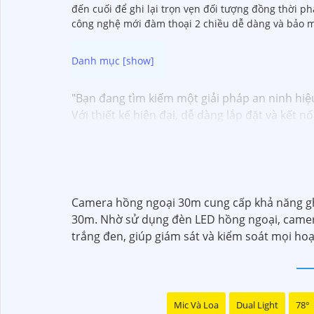
đến cuối để ghi lại trọn vẹn đối tượng đồng thời p
công nghệ mới đàm thoại 2 chiều dễ dàng và bảo m
"Bạn đang tìm kiếm một giải pháp an ninh hiệ
Với thiết kế hiện đại, dễ dàng lắp đặt và kết 
chỉ bằng một chiếc điện thoại thông minh.
Không chỉ vậy, sản phẩm cũng mang lại chất l
Đừng bỏ lỡ cơ hội sở hữu Camera Wifi Ezviz gi
Hy vọng đoạn văn trên sẽ giúp bạn trong việc 
Camera hồng ngoại 30m cung cấp khả năng ghi 
30m. Nhờ sử dụng đèn LED hồng ngoại, camer
trắng đen, giúp giám sát và kiểm soát mọi ho
Mic Và Loa
Dual Light
78°