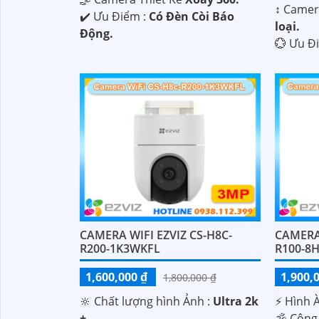
↕️ Came
️✔️ Ưu Điểm :
Có Đèn Còi Báo
loại.
Động.
️💮 Ưu Đ
CAMERA WIFI EZVIZ CS-H8C-
CAMERA 
R200-1K3WKFL
R100-8
1,600,000 ₫
1,900,
1,800,000 ₫
🔆 Chất lượng hình Ảnh :
Ultra 2k
️⚡ Hình 
+ .
🕉️ Công