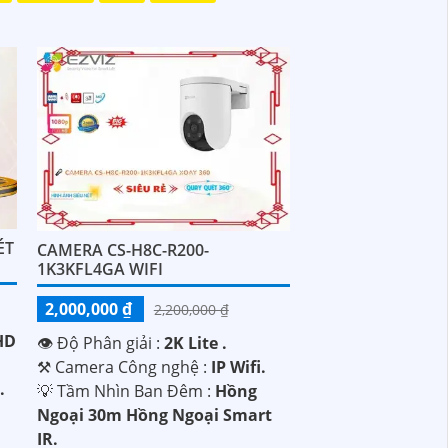
ÉT
CAMERA CS-H8C-R200-
1K3KFL4GA WIFI
2,000,000 ₫
2,200,000 ₫
HD
👁 Độ Phân giải :
2K Lite .
⚒ Camera Công nghệ :
IP Wifi.
.
💡 Tầm Nhìn Ban Đêm :
Hồng
Ngoại 30m Hồng Ngoại Smart
IR.