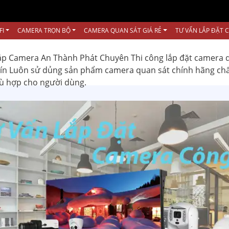
FI
CAMERA TRỌN BỘ
CAMERA QUAN SÁT GIÁ RẺ
TƯ VẤN LẮP ĐẶT 
ắp Camera An Thành Phát Chuyên Thi công lắp đặt camera 
 tín Luôn sử dủng sản phẩm camera quan sát chính hãng ch
hù hợp cho người dùng.