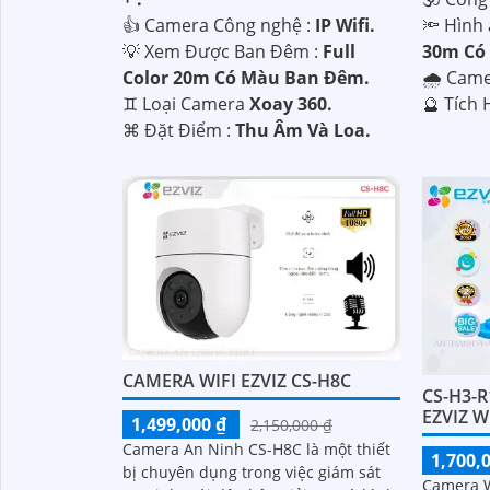
👍 Camera Công nghệ :
IP Wifi.
🔦 Hình
💡 Xem Được Ban Đêm :
Full
30m Có
Color 20m Có Màu Ban Ðêm.
🌧️ Cam
♊ Loại Camera
Xoay 360.
️🔮 Tích
️⌘ Đặt Điểm :
Thu Âm Và Loa.
CAMERA WIFI EZVIZ CS-H8C
CS-H3-
EZVIZ W
1,499,000 ₫
2,150,000 ₫
Camera An Ninh CS-H8C là một thiết
1,700,
bị chuyên dụng trong việc giám sát
Camera W