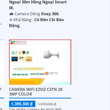
Ngoại 30m Hồng Ngoại Smart
IR.
🌧️ Camera Dòng
Xoay 360.
️☣️ Khả Năng :
Có Đèn Còi Báo
.
Động.
P
CAMERA WIFI EZVIZ C3TN 2K
3MP COLOR
1,399,300 ₫
1,999,000 ₫
ột
Sản phẩm Camera An Ninh Wifi