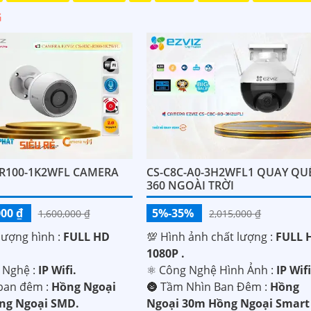
G
-R100-1K2WFL CAMERA
CS-C8C-A0-3H2WFL1 QUAY QU
360 NGOÀI TRỜI
000 ₫
5%-35%
1,600,000 ₫
2,015,000 ₫
 lượng hình :
FULL HD
💯 Hình ảnh chất lượng :
FULL 
1080P .
 Nghệ :
IP Wifi.
⚛️ Công Nghệ Hình Ảnh :
IP Wifi
ban đêm :
Hồng Ngoại
🌚 Tầm Nhìn Ban Đêm :
Hồng
ng Ngoại SMD.
Ngoại 30m Hồng Ngoại Smart