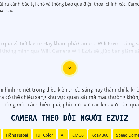
hát ra cảnh báo tại chỗ và thông báo qua điện thoại chính xác, Cam
ật cao
u quả và tiết kiệm? Hãy khám phá Camera Wifi Ezviz - dòng 
nối thông minh qua Wifi, Camera Wifi Ezviz sẽ giúp bạn giám
ượng hình ảnh sắc nét và độ phân giải cao, cho phép bạn t
á rẻ chính hãng để bảo vệ tài sản và gia đình của bạn ngay 
giới thiệu sản phẩm Camera Wifi Ezviz.
hình rõ nét trong điều kiện thiếu sáng hay thậm chí là khô
a có thể chiếu sáng khu vực quan sát mà mắt thường không
ạt động một cách hiệu quả, phù hợp với các khu vực cần qua
CAMERA THEO DỎI NGƯỜI EZVIZ
Hồng Ngoại
Full Color
AI
CMOS
Xoay 360
Speed Dom