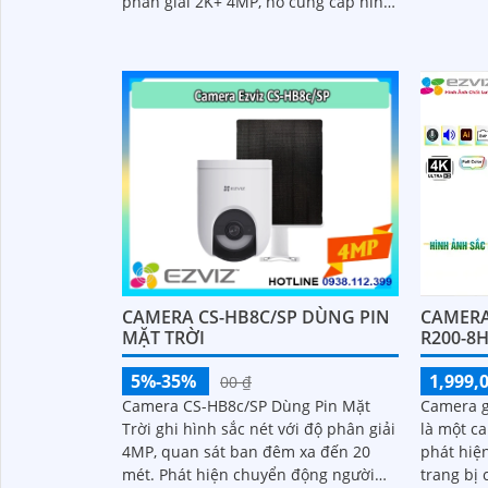
phân giải 2K+ 4MP, nó cung cấp hình
công nghệ
ảnh sắc nét, chi tiết và chất lượng cao
CAMERA 
CAMERA CS-HB8C/SP DÙNG PIN
R200-8
MẶT TRỜI
1,999,
5%-35%
00 ₫
Camera g
Camera CS-HB8c/SP Dùng Pin Mặt
là một c
Trời ghi hình sắc nét với độ phân giải
phát hiện
4MP, quan sát ban đêm xa đến 20
trang bị
mét. Phát hiện chuyển động người