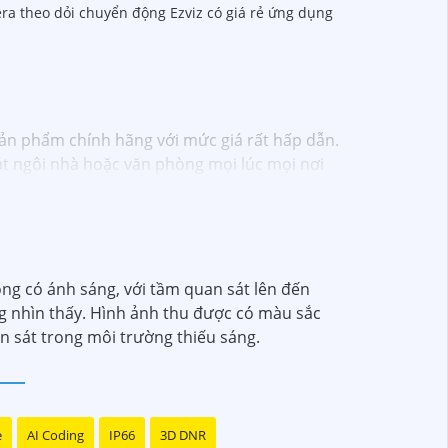
era theo dỏi chuyển động Ezviz có giá rẻ ứng dụng
sản phẩm chính hãng với mức giá rất hấp dẫn.
 sát ngôi nhà hoặc văn phòng mọi lúc mọi nơi
heo dõi mọi hoạt động một cách dễ dàng.
hôm nay!"
ng có ánh sáng, với tầm quan sát lên đến
 nhìn thấy. Hình ảnh thu được có màu sắc
n sát trong môi trường thiếu sáng.
e
AI Coding
IP66
3D DNR