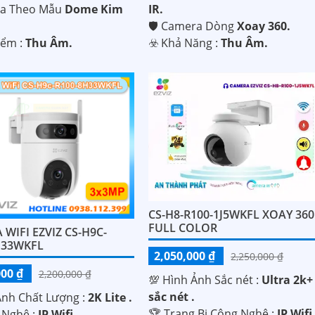
ra Theo Mẫu
Dome Kim
IR.
🛡 Camera Dòng
Xoay 360.
iểm :
Thu Âm.
️☣️ Khả Năng :
Thu Âm.
CS-H8-R100-1J5WKFL XOAY 360
FULL COLOR
WIFI EZVIZ CS-H9C-
H33WKFL
2,050,000 ₫
2,250,000 ₫
000 ₫
2,200,000 ₫
💯 Hình Ảnh Sắc nét :
Ultra 2k+
sắc nét .
Ành Chất Lượng :
2K Lite .
🏆 Trang Bị Công Nghệ :
IP Wifi
 Nghệ :
IP Wifi.