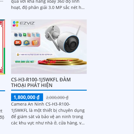
quả với khả năng xoay 360 độ linh
hoạt, độ phân giải 3.0 MP sắc nét hỗ
trợ kết nối 4G ổn định, tích hợp AI để
phát hiện chuyển động con người
chính xác
CS-H3-R100-1J5WKFL ĐÀM
THOẠI PHÁT HIỆN
1,800,000 ₫
2,000,000 ₫
Camera An Ninh CS-H3-R100-
1J5WKFL là một thiết bị chuyên dụng
ệt
để giám sát và bảo vệ an ninh trong
các khu vực như nhà ở, cửa hàng, văn
phòng, nhà xưởng, trường học và
m,