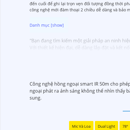
đến cuối để ghi lại trọn vẹn đối tượng đồng thời p
công nghệ mới đàm thoại 2 chiều dễ dàng và bảo m
"Bạn đang tìm kiếm một giải pháp an ninh hiệ
Với thiết kế hiện đại, dễ dàng lắp đặt và kết 
chỉ bằng một chiếc điện thoại thông minh.
Không chỉ vậy, sản phẩm cũng mang lại chất l
Đừng bỏ lỡ cơ hội sở hữu Camera Wifi Ezviz gi
Hy vọng đoạn văn trên sẽ giúp bạn trong việc 
Công nghệ hồng ngoại smart IR 50m cho phép g
ngoại phát ra ánh sáng không thể nhìn thấy 
sung.
Mic Và Loa
Dual Light
78°