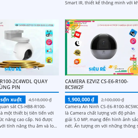
Smart IR, thiết kế thông minh với k
và ghi lại các hoạt động xảy
năng hỗ trợ thẻ nhớ. Ấn tượng ơn với
khu vực quan sát
những...
-R100-2C4WDL QUAY
CAMERA EZVIZ CS-E6-R100-
ÙNG PIN
8C5W2F
s₫n xu₫t
1,900,000 ₫
4,518,000 ₫
2,100,000 ₫
uan sát CS-HB8-R100-
Camera An Ninh CS-E6-R100-8C5W
 một thiết bị tiên tiến với
là Camera chất lượng với độ phân
năng cao cấp. Nó được
giải 5.0 MP, mang đến hình ảnh sắ
với tính năng thu âm và loa
nét. Ấn tượng ơn với những thông số
ại thông minh Smart IR,
là chất lượng hình ảnh ban đêm rõ