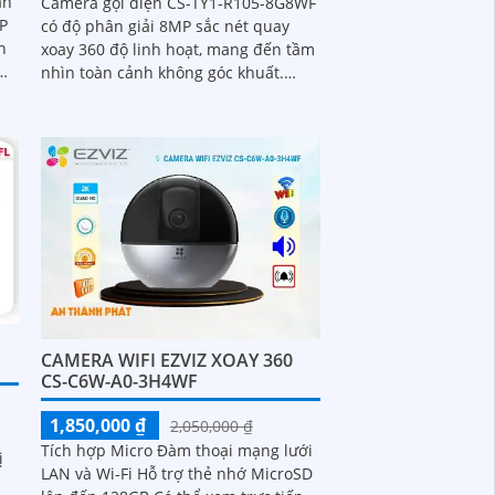
an
Camera gọi điện CS-TY1-R105-8G8WF
IP
có độ phân giải 8MP sắc nét quay
n
xoay 360 độ linh hoạt, mang đến tầm
nhìn toàn cảnh không góc khuất.
5.0
Phát hiện và theo dõi chuyển động
thông minh giúp giám sát chính xác,
kết hợp với tính năng đàm thoại hai
chiều giao tiếp dễ dàng từ xa
CAMERA WIFI EZVIZ XOAY 360
CS-C6W-A0-3H4WF
1,850,000 ₫
2,050,000 ₫
Tích hợp Micro Đàm thoại mạng lưới
ị
LAN và Wi-Fi Hỗ trợ thẻ nhớ MicroSD