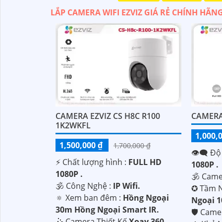
LẮP CAMERA WIFI EZVIZ GIÁ RẺ CHÍNH HÃN
CAMERA EZVIZ CS H8C R100
CAMERA
1K2WKFL
1,000,
1,500,000 ₫
1,700,000 ₫
👁️‍🗨 Độ
'
️⚡ Chất lượng hình :
FULL HD
1080P .
1080P .
🕉️ Cam
🕉️ Công Nghệ :
IP Wifi.
✪ Tầm N
🔅 Xem ban đêm :
Hồng Ngoại
Ngoại 
30m Hồng Ngoại Smart IR.
🛡 Cam
🤹 Camera Thiết Kế
Xoay 360.