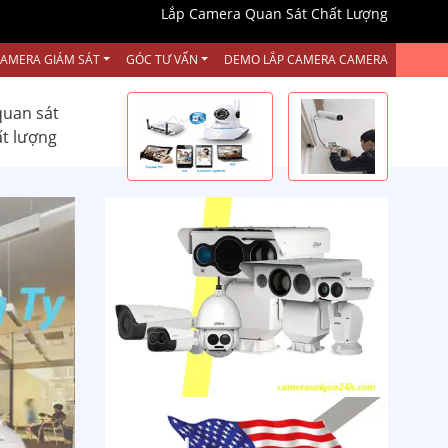
Lắp Camera Quan Sát Chất Lượng
CAMERA GIÁM SÁT
GÓC TƯ VẤN
DEMO LẮP CAMERA CAMERA
quan sát
ất lượng