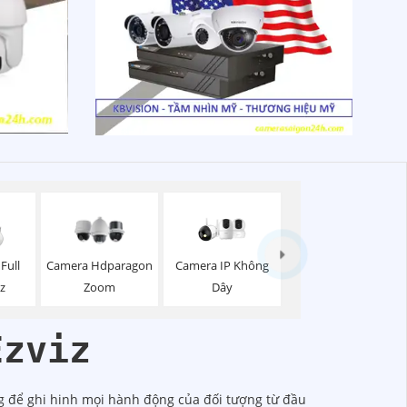
Camera IP Không
Full
Camera Hdparagon
Dây
iz
Zoom
Ezviz
g để ghi hinh mọi hành động của đối tượng từ đầu