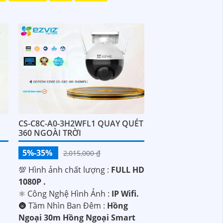
CS-C8C-A0-3H2WFL1 QUAY QUÉT
360 NGOÀI TRỜI
5%-35%
2,015,000 ₫
💯 Hình ảnh chất lượng :
FULL HD
1080P .
⚛️ Công Nghệ Hình Ảnh :
IP Wifi.
🌚 Tầm Nhìn Ban Đêm :
Hồng
Ngoại 30m Hồng Ngoại Smart