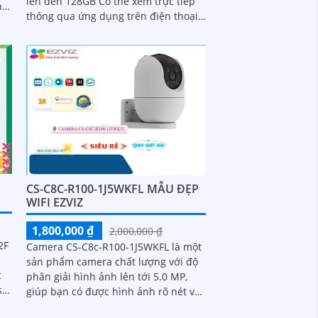
lên đến 128GB Có thể xem trực tiếp
hả
thông qua ứng dụng trên điện thoại
di động Hỗ trợ cảnh báo chuyển
động,...
CS-C8C-R100-1J5WKFL MẪU ĐẸP
WIFI EZVIZ
1,800,000 ₫
2,000,000 ₫
2F
Camera CS-C8c-R100-1J5WKFL là một
sản phẩm camera chất lượng với độ
c
phân giải hình ảnh lên tới 5.0 MP,
giúp bạn có được hình ảnh rõ nét và
chi tiết. Ngoài ra, camera này còn...