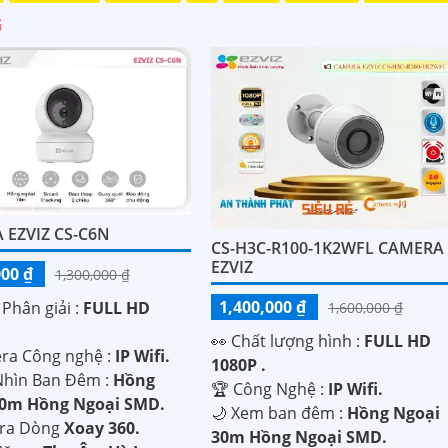
G
 EZVIZ CS-C6N
CS-H3C-R100-1K2WFL CAMERA
EZVIZ
000 ₫
1,300,000 ₫
1,400,000 ₫
 Phân giải :
FULL HD
1,600,000 ₫
️👀 Chất lượng hình :
FULL HD
era Công nghệ :
IP Wifi.
1080P .
hìn Ban Đêm :
Hồng
🏆 Công Nghệ :
IP Wifi.
10m Hồng Ngoại SMD.
🌙 Xem ban đêm :
Hồng Ngoại
era Dòng
Xoay 360.
30m Hồng Ngoại SMD.