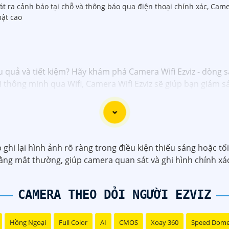
hát ra cảnh báo tại chỗ và thông báo qua điện thoại chính xác, Cam
ật cao
u quả và tiết kiệm? Hãy khám phá Camera Wifi Ezviz - dòng 
nối thông minh qua Wifi, Camera Wifi Ezviz sẽ giúp bạn giám
ượng hình ảnh sắc nét và độ phân giải cao, cho phép bạn t
á rẻ chính hãng để bảo vệ tài sản và gia đình của bạn ngay 
giới thiệu sản phẩm Camera Wifi Ezviz.
hi lại hình ảnh rõ ràng trong điều kiện thiếu sáng hoặc tố
bằng mắt thường, giúp camera quan sát và ghi hình chính x
CAMERA THEO DỎI NGƯỜI EZVIZ
Hồng Ngoại
Full Color
AI
CMOS
Xoay 360
Speed Dom