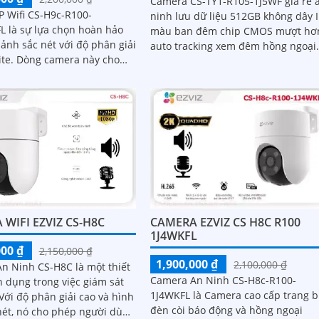
Camera CS-TY1-R105-1J5WF giá rẻ 
P Wifi CS-H9c-R100-
ninh lưu dữ liệu 512GB không dây 
 là sự lựa chọn hoàn hảo
màu ban đêm chip CMOS mượt hơ
ảnh sắc nét với độ phân giải
auto tracking xem đêm hồng ngoại
ra này cho
10m không cần đầu ghi IP Wifi nét 
 được ban đêm với chất
MP Smart IR
u sắc như ban ngày, đến
WIFI EZVIZ CS-H8C
CAMERA EZVIZ CS H8C R100
1J4WKFL
000 ₫
2,150,000 ₫
1,900,000 ₫
2,100,000 ₫
n Ninh CS-H8C là một thiết
Camera An Ninh CS-H8c-R100-
n dụng trong việc giám sát
1J4WKFL là Camera cao cấp trang b
đèn còi báo động và hồng ngoại
nét, nó cho phép người dùng