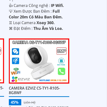
👍 Camera Công nghệ :
IP Wifi.
💡 Xem Được Ban Đêm :
Full
Color 20m Có Màu Ban Ðêm.
♊ Loại Camera
Xoay 360.
️⌘ Đặt Điểm :
Thu Âm Và Loa.
5-
CAMERA EZVIZ CS-TY1-R105-
8G8WF
45%
Liên Hệ