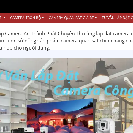
FI
CAMERA TRỌN BỘ
CAMERA QUAN SÁT GIÁ RẺ
TƯ VẤN LẮP ĐẶT 
ắp Camera An Thành Phát Chuyên Thi công lắp đặt camera 
 tín Luôn sử dủng sản phẩm camera quan sát chính hãng ch
hù hợp cho người dùng.