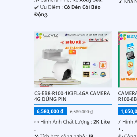
️📡 Khả 
️✔️ Ưu Điểm :
Có Đèn Còi Báo
Động.
CS-EB8-R100-1K3FL4GA CAMERA
CAMERA 
4G DÙNG PIN
R100-8
6,580,000 ₫
1,050,
6,580,000 ₫
️👀 Hình Ành Chất Lượng :
2K Lite
️⚡ Hình 
.
+ .
⚒ Tích hợp công nghệ :
IP.
👍 Công