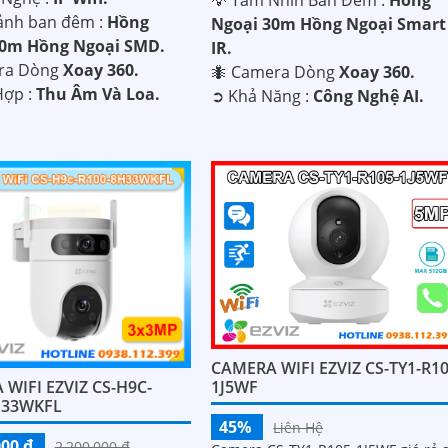
ảnh ban đêm :
Hồng
Ngoại 30m Hồng Ngoại Smart
10m Hồng Ngoại SMD.
IR.
ra Dòng
Xoay 360.
🐜 Camera Dòng
Xoay 360.
 Hợp :
Thu Âm Và Loa.
️➲ Khả Năng :
Công Nghệ AI.
CAMERA WIFI EZVIZ CS-TY1-R10
WIFI EZVIZ CS-H9C-
1J5WF
H33WKFL
45%
Liên Hệ
000 ₫
2,200,000 ₫