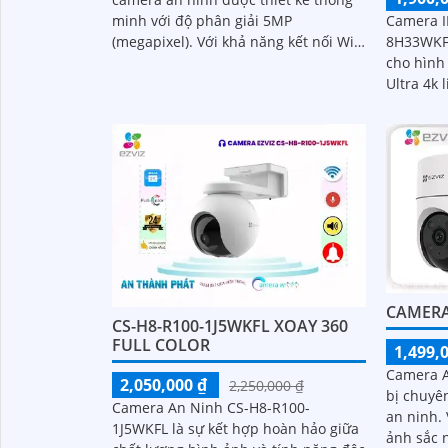
minh với độ phân giải 5MP
Camera I
(megapixel). Với khả năng kết nối Wifi,
8H33WKFL
bạn có thể dễ dàng theo dõi và kiểm
cho hình 
soát từ xa bằng smartphone hoặc
Ultra 4k lite. Dòng came
máy tính
phép xem
lượng mà
30m
CAMERA 
CS-H8-R100-1J5WKFL XOAY 360
FULL COLOR
1,499,
Camera A
2,050,000 ₫
2,250,000 ₫
bị chuyê
Camera An Ninh CS-H8-R100-
an ninh. Với độ phân giải cao và hình
1J5WKFL là sự kết hợp hoàn hảo giữa
ảnh sắc 