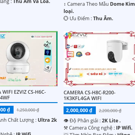
Năng :
Thu Âm Và Loa.
↕️ Camera Theo Mẫu
Dome Ki
loại.
️💮 Ưu Điểm :
Thu Âm.
WIFI EZVIZ CS-H6C-
CAMERA CS-H8C-R200-
B4WF
1K3KFL4GA WIFI
000 ₫
2,000,000 ₫
1,250,000 ₫
2,200,000 ₫
Ành Chất Lượng :
Ultra 2k
👁 Độ Phân giải :
2K Lite .
⚒ Camera Công nghệ :
IP Wifi.
 Nghệ :
IP Wifi.
💡 Tầm Nhìn Ban Đêm :
Hồng