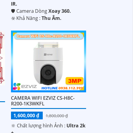
m
IR.
🛡 Camera Dòng
Xoay 360.
️☣️ Khả Năng :
Thu Âm.
CAMERA WIFI EZVIZ CS-H8C-
R200-1K3WKFL
1,600,000 ₫
1,800,000 ₫
🔆 Chất lượng hình Ảnh :
Ultra 2k
+ .