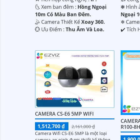
🌜 Xem ban đêm :
Hồng Ngoại
❃ Hình 
10m Có Màu Ban Đêm.
Ngoại 
🤹 Camera Thiết Kế
Xoay 360.
❄ Came
️💮 Ưu Điểm :
Thu Âm Và Loa.
️✔️ Tích
CAMERA CS-E6 5MP WIFI
CAMERA 
1,512,700 ₫
2,161,000 ₫
R100-8
Camera Wifi CS-E6 5MP là một loại
1,900,
camera an ninh được thiết kế thông