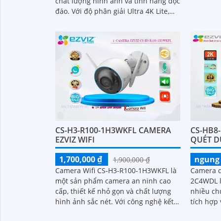
chất lượng hình ảnh và tính năng độc
theo dõi 
đáo. Với độ phân giải Ultra 4K Lite,
ra trong 
camera cho hình ảnh sắc nét và rõ
ràng, đặc biệt là trong điều kiện ánh
sáng yếu
CS-H3-R100-1H3WKFL CAMERA
CS-HB8
EZVIZ WIFI
QUÉT D
1,700,000 ₫
ngung 
1,900,000 ₫
Camera Wifi CS-H3-R100-1H3WKFL là
Camera q
một sản phẩm camera an ninh cao
2C4WDL là
cấp, thiết kế nhỏ gọn và chất lượng
nhiều chức 
hình ảnh sắc nét. Với công nghệ kết
tích hợp 
nối Wifi, bạn có thể dễ dàng truy cập
hồng ngo