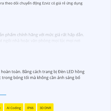
era theo dỏi chuyển động Ezviz có giá rẻ ứng dụng
sản phẩm chính hãng với mức giá rất hấp dẫn.
 sát ngôi nhà hoặc văn phòng mọi lúc mọi nơi
heo dõi mọi hoạt động một cách dễ dàng.
hôm nay!"
i hoàn toàn. Bằng cách trang bị Đèn LED hồng
ác trong bóng tối mà không cần ánh sáng bổ
e
AI Coding
IP66
3D DNR