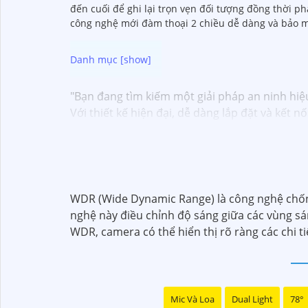
đến cuối để ghi lại trọn vẹn đối tượng đồng thời p
công nghệ mới đàm thoại 2 chiều dễ dàng và bảo m
"Bạn đang tìm kiếm một giải pháp an ninh hiệ
Với thiết kế hiện đại, dễ dàng lắp đặt và kết 
chỉ bằng một chiếc điện thoại thông minh.
Không chỉ vậy, sản phẩm cũng mang lại chất l
Đừng bỏ lỡ cơ hội sở hữu Camera Wifi Ezviz gi
Hy vọng đoạn văn trên sẽ giúp bạn trong việc 
WDR (Wide Dynamic Range) là công nghệ chống
nghệ này điều chỉnh độ sáng giữa các vùng sán
WDR, camera có thể hiển thị rõ ràng các chi t
Mic Và Loa
Dual Light
78°