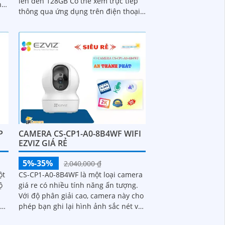
lên đến 128GB Có thể xem trực tiếp
hả
thông qua ứng dụng trên điện thoại
di động Hỗ trợ cảnh báo chuyển
động,...
P
CAMERA CS-CP1-A0-8B4WF WIFI
EZVIZ GIÁ RẺ
5%-35%
2,040,000 ₫
ột
CS-CP1-A0-8B4WF là một loại camera
ộ
giá re có nhiều tính năng ấn tượng.
Với độ phân giải cao, camera này cho
và
phép bạn ghi lại hình ảnh sắc nét và
chi tiết