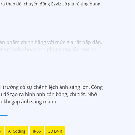
era theo dỏi chuyển động Ezviz có giá rẻ ứng dụng
sản phẩm chính hãng với mức giá rất hấp dẫn.
 sát ngôi nhà hoặc văn phòng mọi lúc mọi nơi
heo dõi mọi hoạt động một cách dễ dàng.
hôm nay!"
 trường có sự chênh lệch ánh sáng lớn. Công
 để tạo ra hình ảnh cân bằng, chi tiết. Nhờ
ảnh khi gặp ánh sáng mạnh.
e
AI Coding
IP66
3D DNR