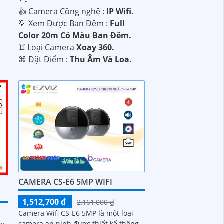
👍 Camera Công nghệ :
IP Wifi.
💡 Xem Được Ban Đêm :
Full
Color 20m Có Màu Ban Ðêm.
♊ Loại Camera
Xoay 360.
️⌘ Đặt Điểm :
Thu Âm Và Loa.
CAMERA CS-E6 5MP WIFI
1,512,700 ₫
2,161,000 ₫
Camera Wifi CS-E6 5MP là một loại
camera an ninh được thiết kế thông