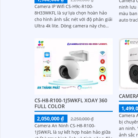
Camera C
Camera IP Wifi CS-H9c-R100-
ninh lưu
8H33WKFL là sự lựa chọn hoàn hảo
màu ban
cho hình ảnh sắc nét với độ phân giải
auto tra
Ultra 4k lite. Dòng camera này cho
10m không
phép xem được ban đêm với chất
MP Smart
lượng màu sắc như ban ngày, đến
30m
CAMERA 
CS-H8-R100-1J5WKFL XOAY 360
FULL COLOR
1,499,
Camera A
2,050,000 ₫
2,250,000 ₫
bị chuyê
Camera An Ninh CS-H8-R100-
an ninh. Với độ phân giải cao và hình
1J5WKFL là sự kết hợp hoàn hảo giữa
ảnh sắc 