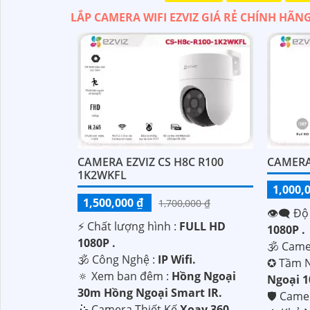
LẮP CAMERA WIFI EZVIZ GIÁ RẺ CHÍNH HÃN
CAMERA EZVIZ CS H8C R100
CAMERA
1K2WKFL
1,000,
1,500,000 ₫
1,700,000 ₫
👁️‍🗨 Độ
'
️⚡ Chất lượng hình :
FULL HD
1080P .
1080P .
🕉️ Cam
🕉️ Công Nghệ :
IP Wifi.
✪ Tầm N
🔅 Xem ban đêm :
Hồng Ngoại
Ngoại 
30m Hồng Ngoại Smart IR.
🛡 Cam
🤹 Camera Thiết Kế
Xoay 360.