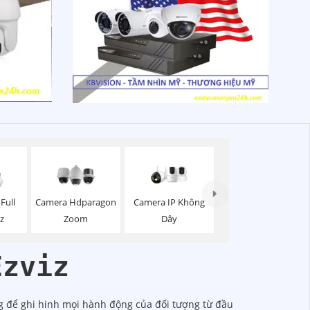
Camera IP Không
Full
Camera Hdparagon
Dây
iz
Zoom
Ezviz
g để ghi hinh mọi hành động của đối tượng từ đầu