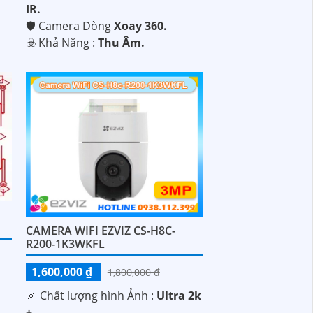
m
IR.
🛡 Camera Dòng
Xoay 360.
️☣️ Khả Năng :
Thu Âm.
CAMERA WIFI EZVIZ CS-H8C-
R200-1K3WKFL
1,600,000 ₫
1,800,000 ₫
🔆 Chất lượng hình Ảnh :
Ultra 2k
+ .