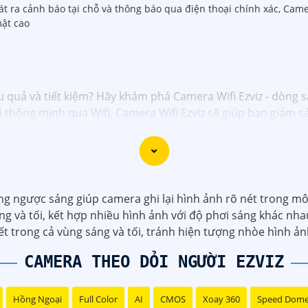
hát ra cảnh báo tại chỗ và thông báo qua điện thoại chính xác, Cam
ật cao
u quả và tiết kiệm? Hãy khám phá Camera Wifi Ezviz - dòng 
nối thông minh qua Wifi, Camera Wifi Ezviz sẽ giúp bạn giám
ượng hình ảnh sắc nét và độ phân giải cao, cho phép bạn t
á rẻ chính hãng để bảo vệ tài sản và gia đình của bạn ngay 
giới thiệu sản phẩm Camera Wifi Ezviz.
 ngược sáng giúp camera ghi lại hình ảnh rõ nét trong môi
g và tối, kết hợp nhiều hình ảnh với độ phơi sáng khác nhau
iết trong cả vùng sáng và tối, tránh hiện tượng nhòe hình 
CAMERA THEO DỎI NGƯỜI EZVIZ
Hồng Ngoại
Full Color
AI
CMOS
Xoay 360
Speed Dom