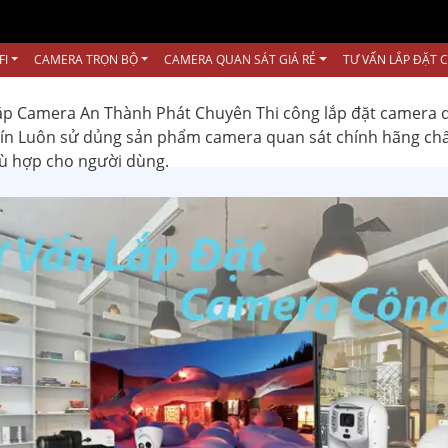
FI
CAMERA TRỌN BỘ
CAMERA QUAN SÁT GIÁ RẺ
TƯ VẤN LẮP ĐẶT 
ắp Camera An Thành Phát Chuyên Thi công lắp đặt camera 
 tín Luôn sử dủng sản phẩm camera quan sát chính hãng ch
hù hợp cho người dùng.