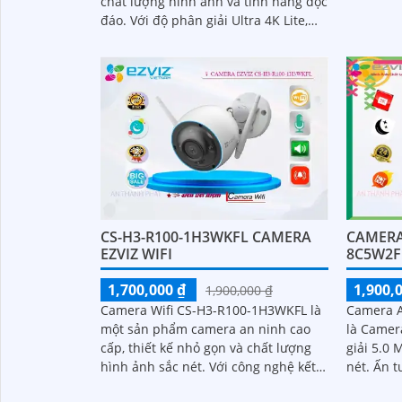
chất lượng hình ảnh và tính năng độc
theo dõi 
đáo. Với độ phân giải Ultra 4K Lite,
ra trong 
camera cho hình ảnh sắc nét và rõ
ràng, đặc biệt là trong điều kiện ánh
sáng yếu
CS-H3-R100-1H3WKFL CAMERA
CAMERA 
EZVIZ WIFI
8C5W2F
1,700,000 ₫
1,900,
1,900,000 ₫
Camera Wifi CS-H3-R100-1H3WKFL là
Camera A
một sản phẩm camera an ninh cao
là Camer
cấp, thiết kế nhỏ gọn và chất lượng
giải 5.0
hình ảnh sắc nét. Với công nghệ kết
nét. Ấn tượng ơn với những thông số
nối Wifi, bạn có thể dễ dàng truy cập
là chất 