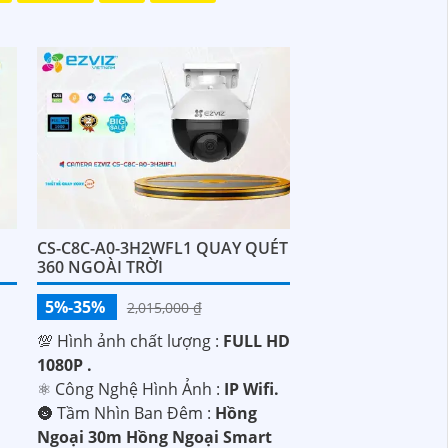
CS-C8C-A0-3H2WFL1 QUAY QUÉT
360 NGOÀI TRỜI
5%-35%
2,015,000 ₫
💯 Hình ảnh chất lượng :
FULL HD
1080P .
⚛️ Công Nghệ Hình Ảnh :
IP Wifi.
🌚 Tầm Nhìn Ban Đêm :
Hồng
Ngoại 30m Hồng Ngoại Smart