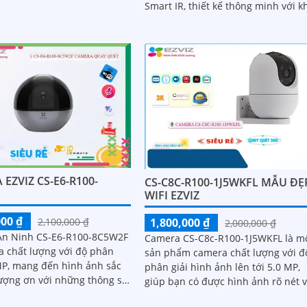
Smart IR, thiết kế thông minh với k
và ghi lại các hoạt động xảy
năng hỗ trợ thẻ nhớ. Ấn tượng ơn với
khu vực quan sát
những...
EZVIZ CS-E6-R100-
CS-C8C-R100-1J5WKFL MẪU ĐẸ
WIFI EZVIZ
000 ₫
1,800,000 ₫
2,100,000 ₫
2,000,000 ₫
n Ninh CS-E6-R100-8C5W2F
Camera CS-C8c-R100-1J5WKFL là m
a chất lượng với độ phân
sản phẩm camera chất lượng với đ
 MP, mang đến hình ảnh sắc
phân giải hình ảnh lên tới 5.0 MP,
giúp bạn có được hình ảnh rõ nét 
lượng hình ảnh ban đêm rõ
chi tiết. Ngoài ra, camera này còn...