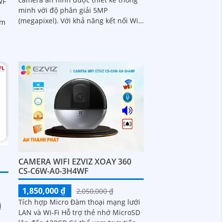
WF
minh với độ phân giải 5MP
(megapixel). Với khả năng kết nối Wifi,
ầm
bạn có thể dễ dàng theo dõi và kiểm
soát từ xa bằng smartphone hoặc
máy tính
c,
i
CAMERA WIFI EZVIZ XOAY 360
CS-C6W-A0-3H4WF
1,850,000 ₫
2,050,000 ₫
Tích hợp Micro Đàm thoại mạng lưới
ị
LAN và Wi-Fi Hỗ trợ thẻ nhớ MicroSD