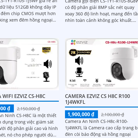
S-TY1-R105-1J5WF giá rẻ an
Camera gọi điện CS-TY1-R105-8G8
 dữ liệu 512GB không dây IP
có độ phân giải 8MP sắc nét quay
 đêm chip CMOS mượt hơn
xoay 360 độ linh hoạt, mang đến t
cking xem đêm hồng ngoại
nhìn toàn cảnh không góc khuất.
 cần đầu ghi IP Wifi nét 5.0
Phát hiện và theo dõi chuyển động
 IR
thông minh giúp giám sát chính xá
kết hợp với tính năng đàm thoại ha
chiều giao tiếp dễ dàng từ xa
WIFI EZVIZ CS-H8C
CAMERA EZVIZ CS H8C R100
1J4WKFL
000 ₫
2,150,000 ₫
1,900,000 ₫
2,100,000 ₫
n Ninh CS-H8C là một thiết
Camera An Ninh CS-H8c-R100-
n dụng trong việc giám sát
1J4WKFL là Camera cao cấp trang b
đèn còi báo động và hồng ngoại
nét, nó cho phép người dùng