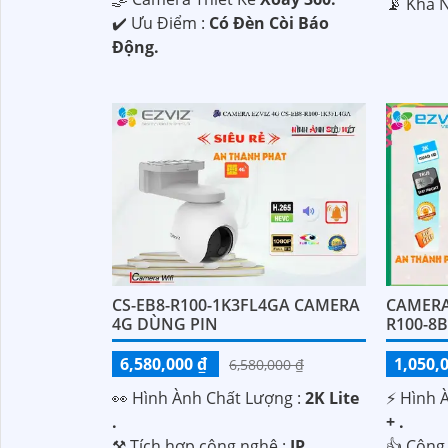
️📡 Khả 
️✔️ Ưu Điểm :
Có Đèn Còi Báo
Động.
CS-EB8-R100-1K3FL4GA CAMERA
CAMERA 
4G DÙNG PIN
R100-8
6,580,000 ₫
1,050,
6,580,000 ₫
️👀 Hình Ành Chất Lượng :
2K Lite
️⚡ Hình 
.
+ .
⚒ Tích hợp công nghệ :
IP.
👍 Công