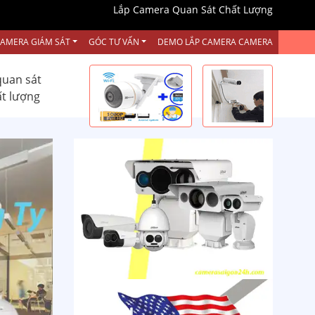
Lắp Camera Quan Sát Chất Lượng
CAMERA GIÁM SÁT
GÓC TƯ VẤN
DEMO LẮP CAMERA CAMERA
quan sát
ất lượng