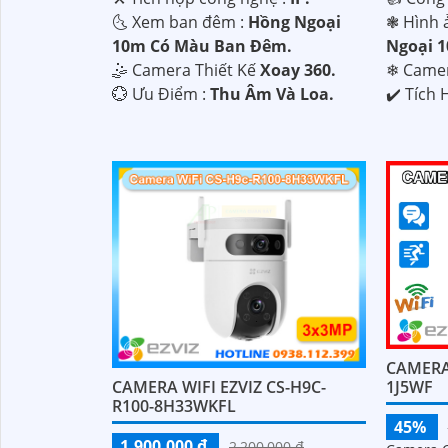
🌜 Xem ban đêm :
Hồng Ngoại
❃ Hình 
10m Có Màu Ban Đêm.
Ngoại 
🤹 Camera Thiết Kế
Xoay 360.
❄ Came
️💮 Ưu Điểm :
Thu Âm Và Loa.
️✔️ Tích
CAMERA 
CAMERA WIFI EZVIZ CS-H9C-
1J5WF
R100-8H33WKFL
45%
1,900,000 ₫
2,200,000 ₫