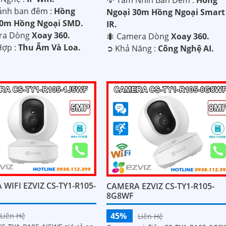
ảnh ban đêm :
Hồng
Ngoại 30m Hồng Ngoại Smart
10m Hồng Ngoại SMD.
IR.
ra Dòng
Xoay 360.
🐜 Camera Dòng
Xoay 360.
 Hợp :
Thu Âm Và Loa.
️➲ Khả Năng :
Công Nghệ AI.
WIFI EZVIZ CS-TY1-R105-
CAMERA EZVIZ CS-TY1-R105-
8G8WF
45%
Liên Hệ
Liên Hệ