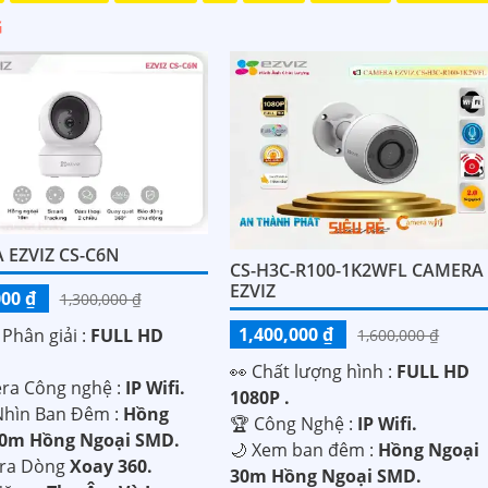
G
 EZVIZ CS-C6N
CS-H3C-R100-1K2WFL CAMERA
EZVIZ
000 ₫
1,300,000 ₫
1,400,000 ₫
 Phân giải :
FULL HD
1,600,000 ₫
️👀 Chất lượng hình :
FULL HD
era Công nghệ :
IP Wifi.
1080P .
hìn Ban Đêm :
Hồng
🏆 Công Nghệ :
IP Wifi.
10m Hồng Ngoại SMD.
🌙 Xem ban đêm :
Hồng Ngoại
era Dòng
Xoay 360.
30m Hồng Ngoại SMD.