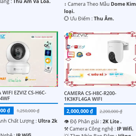
Năng :
Thu Âm Và Loa.
↕️ Camera Theo Mẫu
Dome Ki
loại.
️💮 Ưu Điểm :
Thu Âm.
WIFI EZVIZ CS-H6C-
CAMERA CS-H8C-R200-
B4WF
1K3KFL4GA WIFI
000 ₫
2,000,000 ₫
1,250,000 ₫
2,200,000 ₫
Ành Chất Lượng :
Ultra 2k
👁 Độ Phân giải :
2K Lite .
⚒ Camera Công nghệ :
IP Wifi.
 Nghệ :
IP Wifi.
💡 Tầm Nhìn Ban Đêm :
Hồng