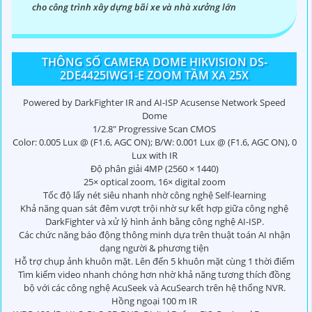
cho công trình xây dựng bãi xe và nhà xưởng lớn
THÔNG SỐ CAMERA DOME HIKVISION DS-
2DE4425IWG1-E ZOOM TẦM XA 25X
Powered by DarkFighter IR and AI-ISP Acusense Network Speed
Dome
1/2.8" Progressive Scan CMOS
Color: 0.005 Lux @ (F1.6, AGC ON); B/W: 0.001 Lux @ (F1.6, AGC ON), 0
Lux with IR
Độ phân giải 4MP (2560 × 1440)
25× optical zoom, 16× digital zoom
Tốc độ lấy nét siêu nhanh nhờ công nghệ Self-learning
Khả năng quan sát đêm vượt trội nhờ sự kết hợp giữa công nghệ
DarkFighter và xử lý hình ảnh bằng công nghệ AI-ISP.
Các chức năng báo động thông minh dựa trên thuật toán AI nhận
dạng người & phương tiện
Hỗ trợ chụp ảnh khuôn mặt. Lên đến 5 khuôn mặt cùng 1 thời điểm
Tìm kiếm video nhanh chóng hơn nhờ khả năng tương thích đồng
bộ với các công nghệ AcuSeek và AcuSearch trên hệ thống NVR.
Hồng ngoại 100 m IR