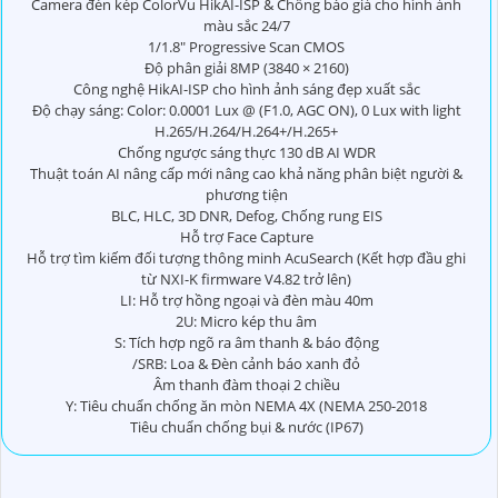
Camera đèn kép ColorVu HikAI-ISP & Chống báo giả cho hình ảnh
màu sắc 24/7
1/1.8″ Progressive Scan CMOS
Độ phân giải 8MP (3840 × 2160)
Công nghệ HikAI-ISP cho hình ảnh sáng đẹp xuất sắc
Độ chạy sáng: Color: 0.0001 Lux @ (F1.0, AGC ON), 0 Lux with light
H.265/H.264/H.264+/H.265+
Chống ngược sáng thực 130 dB AI WDR
Thuật toán AI nâng cấp mới nâng cao khả năng phân biệt người &
phương tiện
BLC, HLC, 3D DNR, Defog, Chống rung EIS
Hỗ trợ Face Capture
Hỗ trợ tìm kiếm đối tượng thông minh AcuSearch (Kết hợp đầu ghi
từ NXI-K firmware V4.82 trở lên)
LI: Hỗ trợ hồng ngoại và đèn màu 40m
2U: Micro kép thu âm
S: Tích hợp ngõ ra âm thanh & báo động
/SRB: Loa & Đèn cảnh báo xanh đỏ
Âm thanh đàm thoại 2 chiều
Y: Tiêu chuẩn chống ăn mòn NEMA 4X (NEMA 250-2018
Tiêu chuẩn chống bụi & nước (IP67)