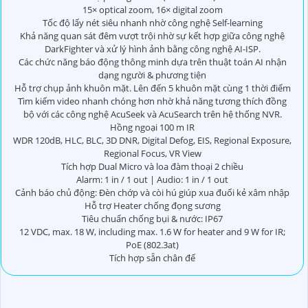
15× optical zoom, 16× digital zoom
Tốc độ lấy nét siêu nhanh nhờ công nghệ Self-learning
Khả năng quan sát đêm vượt trội nhờ sự kết hợp giữa công nghệ
DarkFighter và xử lý hình ảnh bằng công nghệ AI-ISP.
Các chức năng báo động thông minh dựa trên thuật toán AI nhận
dạng người & phương tiện
Hỗ trợ chụp ảnh khuôn mặt. Lên đến 5 khuôn mặt cùng 1 thời điểm
Tìm kiếm video nhanh chóng hơn nhờ khả năng tương thích đồng
bộ với các công nghệ AcuSeek và AcuSearch trên hệ thống NVR.
Hồng ngoại 100 m IR
WDR 120dB, HLC, BLC, 3D DNR, Digital Defog, EIS, Regional Exposure,
Regional Focus, VR View
Tích hợp Dual Micro và loa đàm thoại 2 chiều
Alarm: 1 in / 1 out | Audio: 1 in / 1 out
Cảnh báo chủ động: Đèn chớp và còi hú giúp xua đuổi kẻ xâm nhập
Hỗ trợ Heater chống đọng sương
Tiêu chuẩn chống bụi & nước: IP67
12 VDC, max. 18 W, including max. 1.6 W for heater and 9 W for IR;
PoE (802.3at)
Tích hợp sẵn chân đế