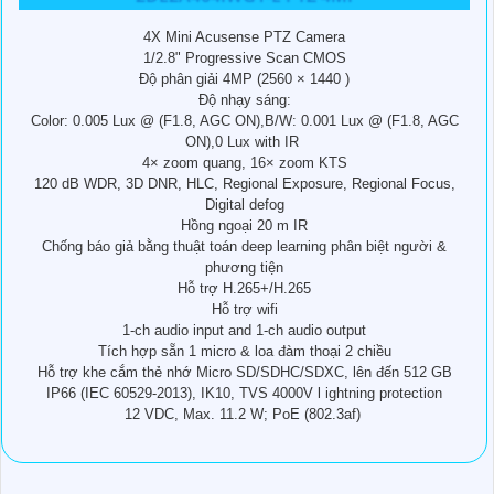
4X Mini Acusense PTZ Camera
1/2.8" Progressive Scan CMOS
Độ phân giải 4MP (2560 × 1440 )
Độ nhạy sáng:
Color: 0.005 Lux @ (F1.8, AGC ON),B/W: 0.001 Lux @ (F1.8, AGC
ON),0 Lux with IR
4× zoom quang, 16× zoom KTS
120 dB WDR, 3D DNR, HLC, Regional Exposure, Regional Focus,
Digital defog
Hồng ngoại 20 m IR
Chống báo giả bằng thuật toán deep learning phân biệt người &
phương tiện
Hỗ trợ H.265+/H.265
Hỗ trợ wifi
1-ch audio input and 1-ch audio output
Tích hợp sẵn 1 micro & loa đàm thoại 2 chiều
Hỗ trợ khe cắm thẻ nhớ Micro SD/SDHC/SDXC, lên đến 512 GB
IP66 (IEC 60529-2013), IK10, TVS 4000V l ightning protection
12 VDC, Max. 11.2 W; PoE (802.3af)