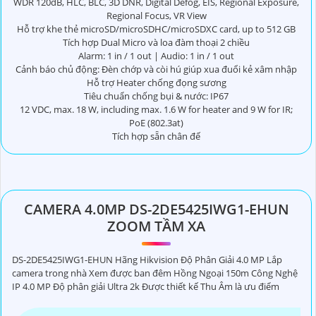
WDR 120dB, HLC, BLC, 3D DNR, Digital Defog, EIS, Regional Exposure,
Regional Focus, VR View
Hỗ trợ khe thẻ microSD/microSDHC/microSDXC card, up to 512 GB
Tích hợp Dual Micro và loa đàm thoại 2 chiều
Alarm: 1 in / 1 out | Audio: 1 in / 1 out
Cảnh báo chủ động: Đèn chớp và còi hú giúp xua đuổi kẻ xâm nhập
Hỗ trợ Heater chống đọng sương
Tiêu chuẩn chống bụi & nước: IP67
12 VDC, max. 18 W, including max. 1.6 W for heater and 9 W for IR;
PoE (802.3at)
Tích hợp sẵn chân đế
CAMERA 4.0MP DS-2DE5425IWG1-EHUN
ZOOM TẦM XA
DS-2DE5425IWG1-EHUN Hãng Hikvision Độ Phân Giải 4.0 MP Lắp
camera trong nhà Xem được ban đêm Hồng Ngoại 150m Công Nghệ
IP 4.0 MP Độ phân giải Ultra 2k Được thiết kế Thu Âm là ưu điểm