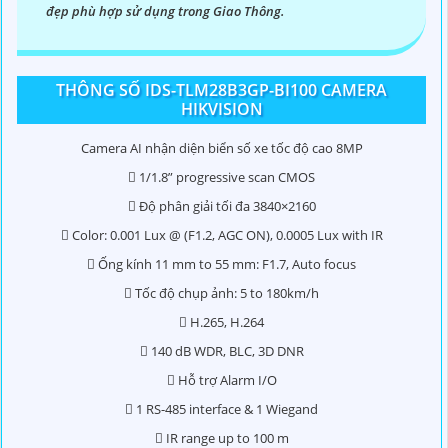
đẹp phù hợp sử dụng trong Giao Thông.
THÔNG SỐ IDS-TLM28B3GP-BI100 CAMERA
HIKVISION
Camera AI nhận diện biển số xe tốc độ cao 8MP
 1/1.8” progressive scan CMOS
'
 Độ phân giải tối đa 3840×2160
 Color: 0.001 Lux @ (F1.2, AGC ON), 0.0005 Lux with IR
 Ống kính 11 mm to 55 mm: F1.7, Auto focus
 Tốc độ chụp ảnh: 5 to 180km/h
 H.265, H.264
 140 dB WDR, BLC, 3D DNR
 Hỗ trợ Alarm I/O
 1 RS-485 interface & 1 Wiegand
 IR range up to 100 m