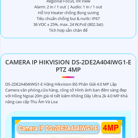
Regional Focus, VR View
Alarm: 2 in / 1 out | Audio: 1 in / 1 out
Hỗ trợ Heater chống đọng sương
Tiêu chuẩn chống bụi & nước: IP67
36 VDC ± 25%, max. 24 W,PoE (802.3at)
Tích hợp sẵn chân đế
CAMERA IP HIKVISION DS-2DE2A404IWG1-E
PTZ 4MP
DS-2DE2A404IWG1-E Hãng Hikvision Độ Phân Giải 4.0 MP Lắp
Camera văn phòng,cửa hàng, công sở Hình ảnh ban đêm sáng đẹp
với Hồng Ngoại 20m giá rẻ tiết kiệm Không Dây Ultra 2k 4.0 MP Khả
năng cao cấp Thu Âm Và Loa