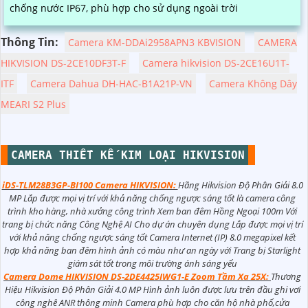
chống nước IP67, phù hợp cho sử dụng ngoài trời
Thông Tin:
Camera KM-DDAi2958APN3 KBVISION
CAMERA
HIKVISION DS-2CE10DF3T-F
Camera hikvision DS-2CE16U1T-
ITF
Camera Dahua DH-HAC-B1A21P-VN
Camera Không Dây
MEARI S2 Plus
CAMERA THIẾT KẾ KIM LOẠI HIKVISION
iDS-TLM28B3GP-BI100 Camera HIKVISION:
Hãng Hikvision Độ Phân Giải 8.0
MP Lắp được mọi vị trí với khả năng chống ngược sáng tốt là camera công
trình kho hàng, nhà xưởng công trình Xem ban đêm Hồng Ngoại 100m Với
trang bị chức năng Công Nghệ AI Cho dự án chuyên dụng Lắp được mọi vị trí
với khả năng chống ngược sáng tốt Camera Internet (IP) 8.0 megapixel kết
hợp khả năng ban đêm hình ảnh có màu như an ngày với Trang bị Starlight
giám sát tốt trong môi trường ánh sáng yếu
Camera Dome HIKVISION DS-2DE4425IWG1-E Zoom Tầm Xa 25X:
Thương
Hiệu Hikvision Độ Phân Giải 4.0 MP Hình ảnh luôn được lưu trên đầu ghi vơi
công nghê ANR thông minh Camera phù hợp cho căn hộ nhà phố,cửa