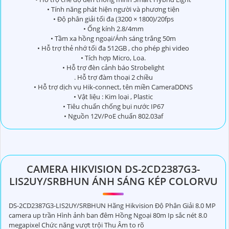
• Tính năng phát hiện người và phương tiện
• Độ phân giải tối đa (3200 × 1800)/20fps
• Ống kính 2.8/4mm
• Tầm xa hồng ngoại/Ánh sáng trắng 50m
• Hỗ trợ thẻ nhớ tối đa 512GB , cho phép ghi video
• Tích hợp Micro, Loa.
• Hỗ trợ đèn cảnh báo Strobelight
. Hỗ trợ đàm thoại 2 chiều
• Hỗ trợ dịch vụ Hik-connect, tên miền CameraDDNS
• Vật liệu : Kim loại , Plastic
• Tiêu chuẩn chống bụi nước IP67
• Nguồn 12V/PoE chuẩn 802.03af
CAMERA HIKVISION DS-2CD2387G3-
LIS2UY/SRBHUN ÁNH SÁNG KÉP COLORVU
DS-2CD2387G3-LIS2UY/SRBHUN Hãng Hikvision Độ Phân Giải 8.0 MP
camera up trần Hình ảnh ban đêm Hồng Ngoại 80m Ip sắc nét 8.0
megapixel Chức năng vượt trội Thu Âm to rõ