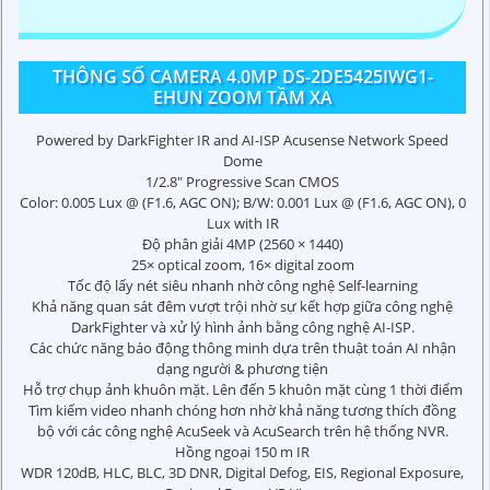
THÔNG SỐ CAMERA 4.0MP DS-2DE5425IWG1-
EHUN ZOOM TẦM XA
Powered by DarkFighter IR and AI-ISP Acusense Network Speed
Dome
1/2.8" Progressive Scan CMOS
Color: 0.005 Lux @ (F1.6, AGC ON); B/W: 0.001 Lux @ (F1.6, AGC ON), 0
Lux with IR
Độ phân giải 4MP (2560 × 1440)
25× optical zoom, 16× digital zoom
Tốc độ lấy nét siêu nhanh nhờ công nghệ Self-learning
Khả năng quan sát đêm vượt trội nhờ sự kết hợp giữa công nghệ
DarkFighter và xử lý hình ảnh bằng công nghệ AI-ISP.
Các chức năng báo động thông minh dựa trên thuật toán AI nhận
dạng người & phương tiện
Hỗ trợ chụp ảnh khuôn mặt. Lên đến 5 khuôn mặt cùng 1 thời điểm
Tìm kiếm video nhanh chóng hơn nhờ khả năng tương thích đồng
bộ với các công nghệ AcuSeek và AcuSearch trên hệ thống NVR.
Hồng ngoại 150 m IR
WDR 120dB, HLC, BLC, 3D DNR, Digital Defog, EIS, Regional Exposure,