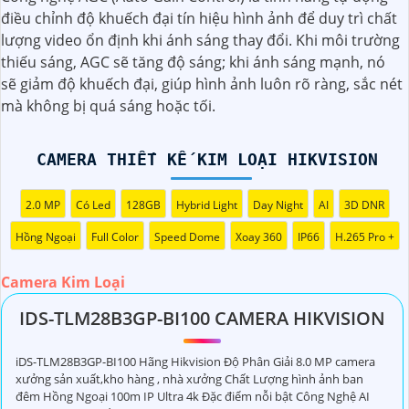
(
5%-35%
)
Xa
điều chỉnh độ khuếch đại tín hiệu hình ảnh để duy trì chất
lượng video ổn định khi ánh sáng thay đổi. Khi môi trường
(
5%-35%
)
Camera IP Hikvision DS-2DE2A404IWG1-E PTZ 4MP
thiếu sáng, AGC sẽ tăng độ sáng; khi ánh sáng mạnh, nó
sẽ giảm độ khuếch đại, giúp hình ảnh luôn rõ ràng, sắc nét
(
5%-35%
)
Camera IP Hikvision DS-2DE4215IWG1-EHUN 2MP
mà không bị quá sáng hoặc tối.
Camera Thiết Kế Kim Loại Hikvision
CAMERA THIẾT KẾ KIM LOẠI HIKVISION
2.0 MP
Có Led
128GB
Hybrid Light
Day Night
AI
3D DNR
Hồng Ngoại
Full Color
Speed Dome
Xoay 360
IP66
H.265 Pro +
Đương quân hàng camera kim loại, em có một số gợi ý
Camera Kim Loại
dành cho bạn để chọn lựa một chiếc camera kim loại hoàn
IDS-TLM28B3GP-BI100 CAMERA HIKVISION
hảo:
👍
1:
Xác định nhu cầu sử dụng: Bạn cần xác định mục đích
sử dụng camera (giám sát nhà ở, văn phòng, cửa hàng,
iDS-TLM28B3GP-BI100 Hãng Hikvision Độ Phân Giải 8.0 MP camera
xưởng sản xuất,kho hàng , nhà xưởng Chất Lượng hình ảnh ban
hay bất động sản).
đêm Hồng Ngoại 100m IP Ultra 4k Đặc điểm nỗi bật Công Nghệ AI
🎥
2:
Xem xét độ phân giải: Chọn camera kim loại có độ