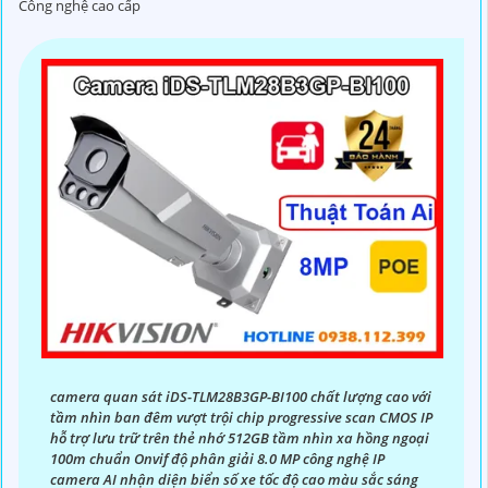
Công nghệ cao cấp
phân giải cao để có hình ảnh rõ nét, chất lượng.
❂
3:
Xem xét góc quay, khoảng cách quan sát: Chọn
camera có góc quay rộng và khoảng cách quan sát xa để
phủ sóng diện tích lớn.
》《
4:
Chọn camera chống nước nếu cần: Nếu bạn cần
camera sử dụng ngoài trời, chọn loại chống nước để chắc
chắn hơn hoạt động ổn định.
👩‍🌾
5:
Xem xét tính năng kết nối và lưu trữ: Chọn camera
kim loại có tính năng kết nối mạng, lưu trữ dữ liệu để dễ
dàng xem qua điện thoại, máy tính.
6:
Xem xét giá cả: Xác định ngân sách của bạn để chọn
camera kim loại phù hợp với túi tiền.
Hy vọng những gợi ý trên sẽ giúp bạn chọn lựa được một
chiếc camera kim loại hoàn hảo.
camera quan sát iDS-TLM28B3GP-BI100 chất lượng cao với
tầm nhìn ban đêm vượt trội chip progressive scan CMOS IP
hỗ trợ lưu trữ trên thẻ nhớ 512GB tầm nhìn xa hồng ngoại
100m chuẩn Onvif độ phân giải 8.0 MP công nghệ IP
camera AI nhận diện biển số xe tốc độ cao màu sắc sáng