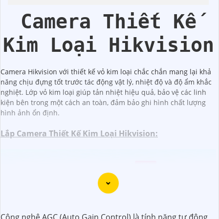
Dahua
Camera Thiết Kế
Kim Loại Hikvision
Camera Hikvision với thiết kế vỏ kim loại chắc chắn mang lại khả
năng chịu đựng tốt trước tác động vật lý, nhiệt độ và độ ẩm khắc
nghiệt. Lớp vỏ kim loại giúp tản nhiệt hiệu quả, bảo vệ các linh
kiện bên trong một cách an toàn, đảm bảo ghi hình chất lượng
hình ảnh ổn định.
Lắp Camera Thiết Kế Kim Loại Hikvision:
(
45%
)
IDS-TLM28B3GP-BI100 Camera HIKVISION
Camera Dome HIKVISION DS-2DE4425IWG1-E Zoom Tầm Xa
(
5%-35%
)
25X
Công nghệ AGC (Auto Gain Control) là tính năng tự động
Camera 4.0MP DS-2DE5425IWG1-EHUN Zoom Tầm