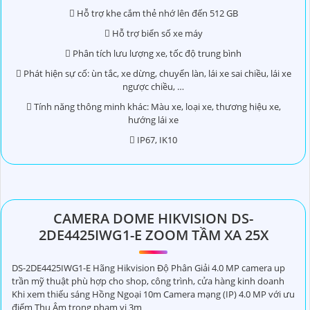
 Hỗ trợ khe cắm thẻ nhớ lên đến 512 GB
 Hỗ trợ biển số xe máy
 Phân tích lưu lượng xe, tốc độ trung bình
 Phát hiện sự cố: ùn tắc, xe dừng, chuyển làn, lái xe sai chiều, lái xe
ngược chiều, …
 Tính năng thông minh khác: Màu xe, loại xe, thương hiệu xe,
hướng lái xe
 IP67, IK10
CAMERA DOME HIKVISION DS-
2DE4425IWG1-E ZOOM TẦM XA 25X
DS-2DE4425IWG1-E Hãng Hikvision Độ Phân Giải 4.0 MP camera up
trần mỹ thuật phù hợp cho shop, công trình, cửa hàng kinh doanh
Khi xem thiếu sáng Hồng Ngoại 10m Camera mạng (IP) 4.0 MP với ưu
điểm Thu Âm trong phạm vi 3m