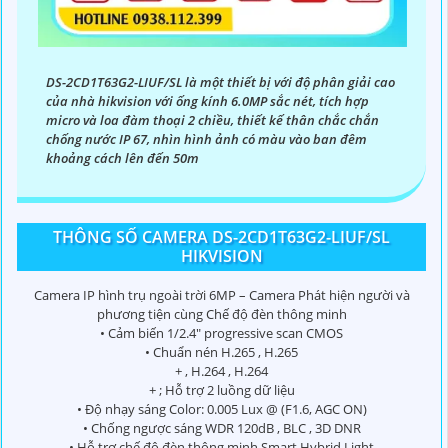
DS-2CD1T63G2-LIUF/SL là một thiết bị với độ phân giải cao
của nhà hikvision với ống kính 6.0MP sắc nét, tích hợp
micro và loa đàm thoại 2 chiều, thiết kế thân chắc chắn
chống nước IP 67, nhìn hình ảnh có màu vào ban đêm
khoảng cách lên đến 50m
THÔNG SỐ CAMERA DS-2CD1T63G2-LIUF/SL
HIKVISION
Camera IP hình trụ ngoài trời 6MP – Camera Phát hiện người và
phương tiện cùng Chế độ đèn thông minh
• Cảm biến 1/2.4" progressive scan CMOS
• Chuẩn nén H.265 , H.265
+ , H.264 , H.264
+ ; Hỗ trợ 2 luồng dữ liệu
• Độ nhạy sáng Color: 0.005 Lux @ (F1.6, AGC ON)
• Chống ngược sáng WDR 120dB , BLC , 3D DNR
• Hỗ trợ chế độ đèn thông minh Smart Hybrid Light