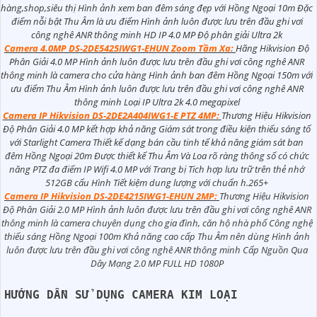
hàng,shop,siêu thị Hình ảnh xem ban đêm sáng đẹp với Hồng Ngoại 10m Đặc
điểm nỗi bật Thu Âm là ưu điểm Hình ảnh luôn được lưu trên đầu ghi vơi
công nghê ANR thông minh HD IP 4.0 MP Độ phân giải Ultra 2k
Camera 4.0MP DS-2DE5425IWG1-EHUN Zoom Tầm Xa:
Hãng Hikvision Độ
Phân Giải 4.0 MP Hình ảnh luôn được lưu trên đầu ghi vơi công nghê ANR
thông minh là camera cho cửa hàng Hình ảnh ban đêm Hồng Ngoại 150m với
ưu điểm Thu Âm Hình ảnh luôn được lưu trên đầu ghi vơi công nghê ANR
thông minh Loại IP Ultra 2k 4.0 megapixel
Camera IP Hikvision DS-2DE2A404IWG1-E PTZ 4MP:
Thương Hiệu Hikvision
Độ Phân Giải 4.0 MP kết hợp khả năng Giám sát trong điều kiện thiếu sáng tố
với Starlight Camera Thiết kế dạng bán cầu tinh tế khả năng giám sát ban
đêm Hồng Ngoại 20m Được thiết kế Thu Âm Và Loa rõ ràng thông số có chức
năng PTZ đa điểm IP Wifi 4.0 MP với Trang bị Tich hợp lưu trữ trên thẻ nhớ
512GB cấu Hình Tiết kiệm dung lượng với chuẩn h.265+
Camera IP Hikvision DS-2DE4215IWG1-EHUN 2MP:
Thương Hiệu Hikvision
Độ Phân Giải 2.0 MP Hình ảnh luôn được lưu trên đầu ghi vơi công nghê ANR
thông minh là camera chuyên dụng cho gia đình, căn hộ nhà phố Công nghệ
thiếu sáng Hồng Ngoại 100m Khả năng cao cấp Thu Âm nên dùng Hình ảnh
luôn được lưu trên đầu ghi vơi công nghê ANR thông minh Cấp Nguồn Qua
Dây Mạng 2.0 MP FULL HD 1080P
HƯỚNG DẪN SỬ DỤNG CAMERA KIM LOẠI