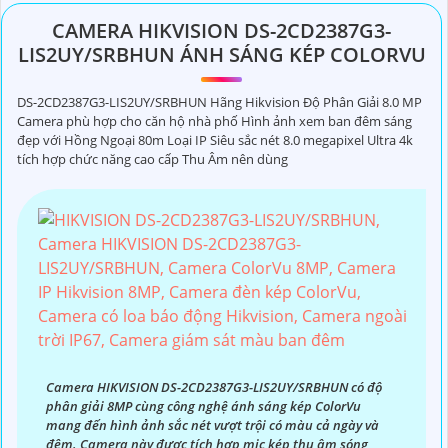
CAMERA HIKVISION DS-2CD2387G3-
LIS2UY/SRBHUN ÁNH SÁNG KÉP COLORVU
DS-2CD2387G3-LIS2UY/SRBHUN Hãng Hikvision Độ Phân Giải 8.0 MP
Camera phù hợp cho căn hộ nhà phố Hình ảnh xem ban đêm sáng
đẹp với Hồng Ngoại 80m Loại IP Siêu sắc nét 8.0 megapixel Ultra 4k
tích hợp chức năng cao cấp Thu Âm nên dùng
Camera HIKVISION DS-2CD2387G3-LIS2UY/SRBHUN có độ
phân giải 8MP cùng công nghệ ánh sáng kép ColorVu
mang đến hình ảnh sắc nét vượt trội có màu cả ngày và
đêm. Camera này được tích hợp mic kép thu âm sóng