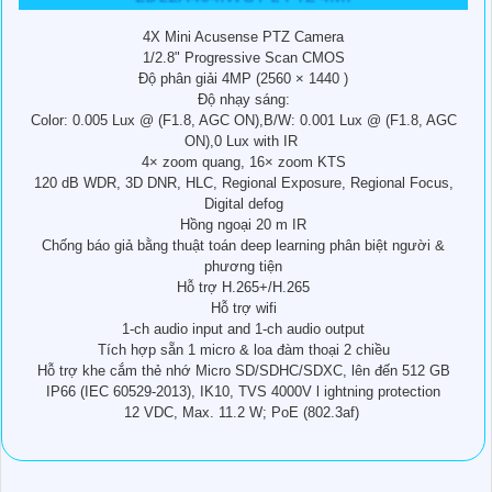
4X Mini Acusense PTZ Camera
1/2.8" Progressive Scan CMOS
Độ phân giải 4MP (2560 × 1440 )
Độ nhạy sáng:
Color: 0.005 Lux @ (F1.8, AGC ON),B/W: 0.001 Lux @ (F1.8, AGC
ON),0 Lux with IR
4× zoom quang, 16× zoom KTS
120 dB WDR, 3D DNR, HLC, Regional Exposure, Regional Focus,
Digital defog
Hồng ngoại 20 m IR
Chống báo giả bằng thuật toán deep learning phân biệt người &
phương tiện
Hỗ trợ H.265+/H.265
Hỗ trợ wifi
1-ch audio input and 1-ch audio output
Tích hợp sẵn 1 micro & loa đàm thoại 2 chiều
Hỗ trợ khe cắm thẻ nhớ Micro SD/SDHC/SDXC, lên đến 512 GB
IP66 (IEC 60529-2013), IK10, TVS 4000V l ightning protection
12 VDC, Max. 11.2 W; PoE (802.3af)