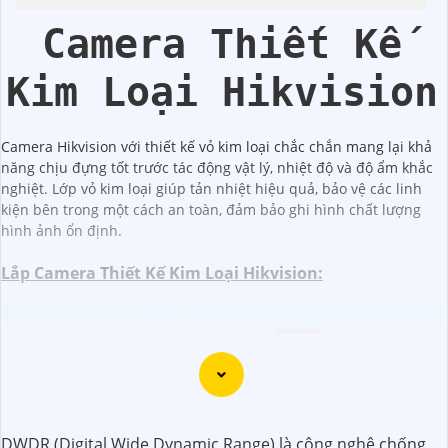
Dahua
Camera Thiết Kế
Kim Loại Hikvision
Camera Hikvision với thiết kế vỏ kim loại chắc chắn mang lại khả
năng chịu đựng tốt trước tác động vật lý, nhiệt độ và độ ẩm khắc
nghiệt. Lớp vỏ kim loại giúp tản nhiệt hiệu quả, bảo vệ các linh
kiện bên trong một cách an toàn, đảm bảo ghi hình chất lượng
hình ảnh ổn định.
Lắp Camera Thiết Kế Kim Loại Hikvision:
(
45%
)
IDS-TLM28B3GP-BI100 Camera HIKVISION
Camera Dome HIKVISION DS-2DE4425IWG1-E Zoom Tầm Xa
(
5%-35%
)
25X
DWDR (Digital Wide Dynamic Range) là công nghệ chống
Camera 4.0MP DS-2DE5425IWG1-EHUN Zoom Tầm