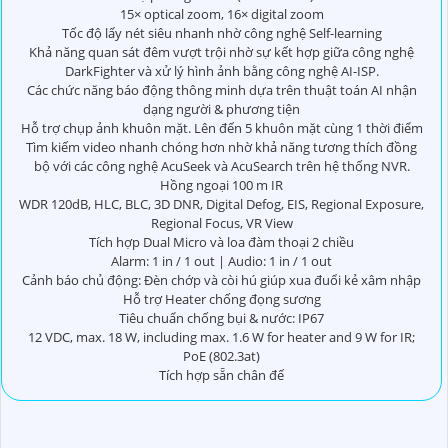
15× optical zoom, 16× digital zoom
Tốc độ lấy nét siêu nhanh nhờ công nghệ Self-learning
Khả năng quan sát đêm vượt trội nhờ sự kết hợp giữa công nghệ
DarkFighter và xử lý hình ảnh bằng công nghệ AI-ISP.
Các chức năng báo động thông minh dựa trên thuật toán AI nhận
dạng người & phương tiện
Hỗ trợ chụp ảnh khuôn mặt. Lên đến 5 khuôn mặt cùng 1 thời điểm
Tìm kiếm video nhanh chóng hơn nhờ khả năng tương thích đồng
bộ với các công nghệ AcuSeek và AcuSearch trên hệ thống NVR.
Hồng ngoại 100 m IR
WDR 120dB, HLC, BLC, 3D DNR, Digital Defog, EIS, Regional Exposure,
Regional Focus, VR View
Tích hợp Dual Micro và loa đàm thoại 2 chiều
Alarm: 1 in / 1 out | Audio: 1 in / 1 out
Cảnh báo chủ động: Đèn chớp và còi hú giúp xua đuổi kẻ xâm nhập
Hỗ trợ Heater chống đọng sương
Tiêu chuẩn chống bụi & nước: IP67
12 VDC, max. 18 W, including max. 1.6 W for heater and 9 W for IR;
PoE (802.3at)
Tích hợp sẵn chân đế