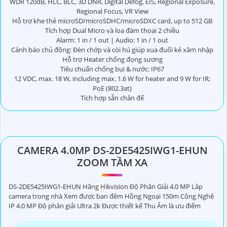
WDR 120dB, HLC, BLC, 3D DNR, Digital Defog, EIS, Regional Exposure,
Regional Focus, VR View
Hỗ trợ khe thẻ microSD/microSDHC/microSDXC card, up to 512 GB
Tích hợp Dual Micro và loa đàm thoại 2 chiều
Alarm: 1 in / 1 out | Audio: 1 in / 1 out
Cảnh báo chủ động: Đèn chớp và còi hú giúp xua đuổi kẻ xâm nhập
Hỗ trợ Heater chống đọng sương
Tiêu chuẩn chống bụi & nước: IP67
12 VDC, max. 18 W, including max. 1.6 W for heater and 9 W for IR;
PoE (802.3at)
Tích hợp sẵn chân đế
CAMERA 4.0MP DS-2DE5425IWG1-EHUN
ZOOM TẦM XA
DS-2DE5425IWG1-EHUN Hãng Hikvision Độ Phân Giải 4.0 MP Lắp
camera trong nhà Xem được ban đêm Hồng Ngoại 150m Công Nghệ
IP 4.0 MP Độ phân giải Ultra 2k Được thiết kế Thu Âm là ưu điểm