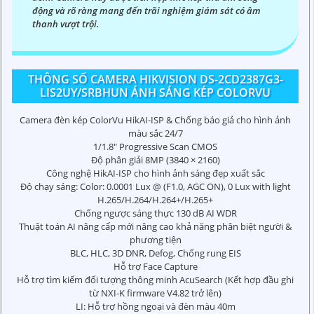
động và rõ ràng mang đến trãi nghiệm giám sát có âm
thanh vượt trội.
THÔNG SỐ CAMERA HIKVISION DS-2CD2387G3-
LIS2UY/SRBHUN ÁNH SÁNG KÉP COLORVU
Camera đèn kép ColorVu HikAI-ISP & Chống báo giả cho hình ảnh
màu sắc 24/7
1/1.8″ Progressive Scan CMOS
Độ phân giải 8MP (3840 × 2160)
Công nghệ HikAI-ISP cho hình ảnh sáng đẹp xuất sắc
Độ chạy sáng: Color: 0.0001 Lux @ (F1.0, AGC ON), 0 Lux with light
H.265/H.264/H.264+/H.265+
Chống ngược sáng thực 130 dB AI WDR
Thuật toán AI nâng cấp mới nâng cao khả năng phân biệt người &
phương tiện
BLC, HLC, 3D DNR, Defog, Chống rung EIS
Hỗ trợ Face Capture
Hỗ trợ tìm kiếm đối tượng thông minh AcuSearch (Kết hợp đầu ghi
từ NXI-K firmware V4.82 trở lên)
LI: Hỗ trợ hồng ngoại và đèn màu 40m