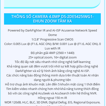
THÔNG SỐ CAMERA 4.0MP DS-2DE5425IWG1-
EHUN ZOOM TẦM XA
Powered by DarkFighter IR and AI-ISP Acusense Network Speed
Dome
1/2.8" Progressive Scan CMOS
Color: 0.005 Lux @ (F1.6, AGC ON); B/W: 0.001 Lux @ (F1.6, AGC ON), 0
Lux with IR
Độ phân giải 4MP (2560 × 1440)
25× optical zoom, 16× digital zoom
Tốc độ lấy nét siêu nhanh nhờ công nghệ Self-learning
Khả năng quan sát đêm vượt trội nhờ sự kết hợp giữa công nghệ
DarkFighter và xử lý hình ảnh bằng công nghệ AI-ISP.
Các chức năng báo động thông minh dựa trên thuật toán AI nhận
dạng người & phương tiện
Hỗ trợ chụp ảnh khuôn mặt. Lên đến 5 khuôn mặt cùng 1 thời điểm
Tìm kiếm video nhanh chóng hơn nhờ khả năng tương thích đồng
bộ với các công nghệ AcuSeek và AcuSearch trên hệ thống NVR.
Hồng ngoại 150 m IR
WDR 120dB, HLC, BLC, 3D DNR, Digital Defog, EIS, Regional Exposure,