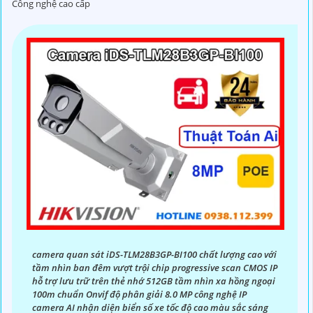
Công nghệ cao cấp
Với kinh nghiệm lâu năm trong lĩnh vực lắp đặt camera an
ninh, đội ngũ kỹ thuật viên của chúng tôi cam kết sẽ mang
đến cho quý vị những giải pháp an ninh hiệu quả, đáng tin
cậy và tiết kiệm chi phí.
Camera của Hikvision được biết đến là một trong những
thương hiệu hàng đầu thế giới về giải pháp an ninh video.
Với các tính năng và công nghệ tiên tiến, camera Hikvision
không chỉ
chắc chắn
chất lượng hình ảnh sắc nét mà còn
đem đến sự tin cậy và an toàn cho dự án của quý vị.
Nếu quý vị quan tâm đến việc lắp đặt camera Hikvision giá
rẻ và chuyên nghiệp cho dự án của mình, chúng tôi luôn
sẵn lòng hỗ trợ và tư vấn cho quý vị.
camera quan sát iDS-TLM28B3GP-BI100 chất lượng cao với
tầm nhìn ban đêm vượt trội chip progressive scan CMOS IP
hỗ trợ lưu trữ trên thẻ nhớ 512GB tầm nhìn xa hồng ngoại
100m chuẩn Onvif độ phân giải 8.0 MP công nghệ IP
camera AI nhận diện biển số xe tốc độ cao màu sắc sáng