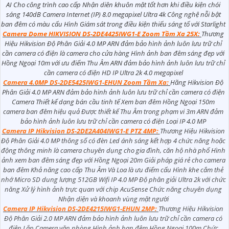
AI Cho công trình cao cấp Nhận diên khuôn mặt tốt hơn khi điều kiện chói
sáng 140dB Camera Internet (IP) 8.0 megapixel Ultra 4k Công nghệ nỗi bật
ban đêm có màu cấu Hình Giám sát trong điều kiện thiếu sáng tố với Starlight
Camera Dome HIKVISION DS-2DE4425IWG1-E Zoom Tầm Xa 25X:
Thương
Hiệu Hikvision Độ Phân Giải 4.0 MP ARN đảm bảo hình ảnh luôn lưu trữ chỉ
cần camera có điện là camera cho cửa hàng Hình ảnh ban đêm sáng đẹp với
Hồng Ngoại 10m với ưu điểm Thu Âm ARN đảm bảo hình ảnh luôn lưu trữ chỉ
cần camera có điện HD IP Ultra 2k 4.0 megapixel
Camera 4.0MP DS-2DE5425IWG1-EHUN Zoom Tầm Xa:
Hãng Hikvision Độ
Phân Giải 4.0 MP ARN đảm bảo hình ảnh luôn lưu trữ chỉ cần camera có điện
Camera Thiết kế dạng bán cầu tinh tế Xem ban đêm Hồng Ngoại 150m
camera ban đêm hiệu quả Được thiết kế Thu Âm trong phạm vi 3m ARN đảm
bảo hình ảnh luôn lưu trữ chỉ cần camera có điện Loại IP 4.0 MP
Camera IP Hikvision DS-2DE2A404IWG1-E PTZ 4MP:
Thương Hiệu Hikvision
Độ Phân Giải 4.0 MP thông số có đèn Led ánh sáng kết hợp 4 chức năng hoặc
động thông minh là camera chuyên dụng cho gia đình, căn hộ nhà phố Hình
ảnh xem ban đêm sáng đẹp với Hồng Ngoại 20m Giải pháp giá rẻ cho camera
ban đêm Khả năng cao cấp Thu Âm Và Loa là ưu điểm cấu Hình khe cắm thẻ
nhớ Micro SD dung lượng 512GB Wifi IP 4.0 MP Độ phân giải Ultra 2k với chức
năng Xử lý hình ảnh trực quan với chip AcuSense Chức năng chuyên dụng
Nhận diện và khoanh vùng mặt người
Camera IP Hikvision DS-2DE4215IWG1-EHUN 2MP:
Thương Hiệu Hikvision
Độ Phân Giải 2.0 MP ARN đảm bảo hình ảnh luôn lưu trữ chỉ cần camera có
điện Lắp Camera văn phòng Hình ảnh ban đêm Hồng Ngoại 100m Chức