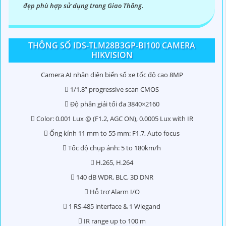
đẹp phù hợp sử dụng trong Giao Thông.
THÔNG SỐ IDS-TLM28B3GP-BI100 CAMERA
HIKVISION
'
Camera AI nhận diện biển số xe tốc độ cao 8MP
 1/1.8” progressive scan CMOS
 Độ phân giải tối đa 3840×2160
 Color: 0.001 Lux @ (F1.2, AGC ON), 0.0005 Lux with IR
 Ống kính 11 mm to 55 mm: F1.7, Auto focus
 Tốc độ chụp ảnh: 5 to 180km/h
 H.265, H.264
 140 dB WDR, BLC, 3D DNR
 Hỗ trợ Alarm I/O
 1 RS-485 interface & 1 Wiegand
 IR range up to 100 m