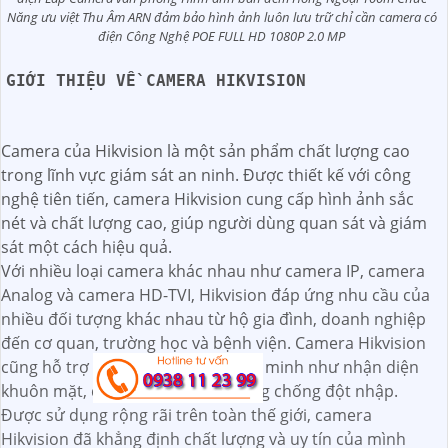
Năng ưu việt Thu Âm ARN đảm bảo hình ảnh luôn lưu trữ chỉ cần camera có
điện Công Nghệ POE FULL HD 1080P 2.0 MP
GIỚI THIỆU VỀ CAMERA HIKVISION
Camera của Hikvision là một sản phẩm chất lượng cao
trong lĩnh vực giám sát an ninh. Được thiết kế với công
nghệ tiên tiến, camera Hikvision cung cấp hình ảnh sắc
nét và chất lượng cao, giúp người dùng quan sát và giám
sát một cách hiệu quả.
Với nhiều loại camera khác nhau như camera IP, camera
Analog và camera HD-TVI, Hikvision đáp ứng nhu cầu của
nhiều đối tượng khác nhau từ hộ gia đình, doanh nghiệp
đến cơ quan, trường học và bệnh viện. Camera Hikvision
cũng hỗ trợ nhiều tính năng thông minh như nhận diện
khuôn mặt, đếm người và báo động chống đột nhập.
Được sử dụng rộng rãi trên toàn thế giới, camera
Hikvision đã khẳng định chất lượng và uy tín của mình