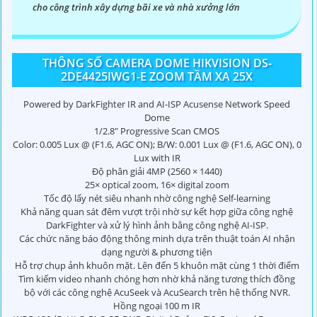
cho công trình xây dựng bãi xe và nhà xưởng lớn
THÔNG SỐ CAMERA DOME HIKVISION DS-
2DE4425IWG1-E ZOOM TẦM XA 25X
Powered by DarkFighter IR and AI-ISP Acusense Network Speed
Dome
1/2.8" Progressive Scan CMOS
Color: 0.005 Lux @ (F1.6, AGC ON); B/W: 0.001 Lux @ (F1.6, AGC ON), 0
Lux with IR
Độ phân giải 4MP (2560 × 1440)
25× optical zoom, 16× digital zoom
Tốc độ lấy nét siêu nhanh nhờ công nghệ Self-learning
Khả năng quan sát đêm vượt trội nhờ sự kết hợp giữa công nghệ
DarkFighter và xử lý hình ảnh bằng công nghệ AI-ISP.
Các chức năng báo động thông minh dựa trên thuật toán AI nhận
dạng người & phương tiện
Hỗ trợ chụp ảnh khuôn mặt. Lên đến 5 khuôn mặt cùng 1 thời điểm
Tìm kiếm video nhanh chóng hơn nhờ khả năng tương thích đồng
bộ với các công nghệ AcuSeek và AcuSearch trên hệ thống NVR.
Hồng ngoại 100 m IR