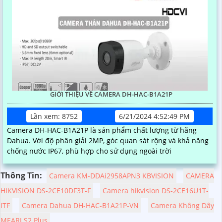
GIỚI THIỆU VỀ CAMERA DH-HAC-B1A21P
Lần xem: 8752
6/21/2024 4:52:49 PM
Camera DH-HAC-B1A21P là sản phẩm chất lượng từ hãng
Dahua. Với độ phân giải 2MP, góc quan sát rộng và khả năng
chống nước IP67, phù hợp cho sử dụng ngoài trời
Thông Tin:
Camera KM-DDAi2958APN3 KBVISION
CAMERA
HIKVISION DS-2CE10DF3T-F
Camera hikvision DS-2CE16U1T-
ITF
Camera Dahua DH-HAC-B1A21P-VN
Camera Không Dây
MEARI S2 Plus