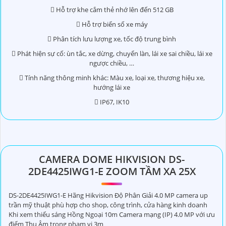
 Hỗ trợ khe cắm thẻ nhớ lên đến 512 GB
 Hỗ trợ biển số xe máy
 Phân tích lưu lượng xe, tốc độ trung bình
 Phát hiện sự cố: ùn tắc, xe dừng, chuyển làn, lái xe sai chiều, lái xe
ngược chiều, …
 Tính năng thông minh khác: Màu xe, loại xe, thương hiệu xe,
hướng lái xe
 IP67, IK10
CAMERA DOME HIKVISION DS-
2DE4425IWG1-E ZOOM TẦM XA 25X
DS-2DE4425IWG1-E Hãng Hikvision Độ Phân Giải 4.0 MP camera up
trần mỹ thuật phù hợp cho shop, công trình, cửa hàng kinh doanh
Khi xem thiếu sáng Hồng Ngoại 10m Camera mạng (IP) 4.0 MP với ưu
điểm Thu Âm trong phạm vi 3m