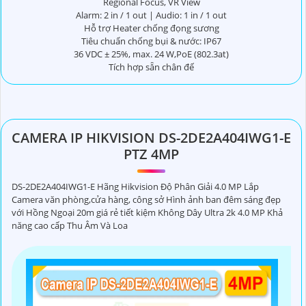
Regional Focus, VR View
Alarm: 2 in / 1 out | Audio: 1 in / 1 out
Hỗ trợ Heater chống đọng sương
Tiêu chuẩn chống bụi & nước: IP67
36 VDC ± 25%, max. 24 W,PoE (802.3at)
Tích hợp sẵn chân đế
CAMERA IP HIKVISION DS-2DE2A404IWG1-E
PTZ 4MP
DS-2DE2A404IWG1-E Hãng Hikvision Độ Phân Giải 4.0 MP Lắp
Camera văn phòng,cửa hàng, công sở Hình ảnh ban đêm sáng đẹp
với Hồng Ngoại 20m giá rẻ tiết kiệm Không Dây Ultra 2k 4.0 MP Khả
năng cao cấp Thu Âm Và Loa