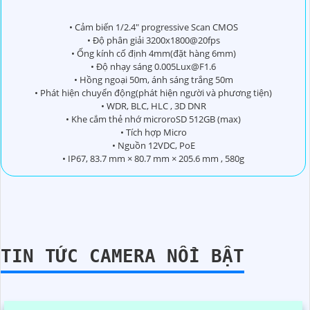
• Cảm biến 1/2.4" progressive Scan CMOS
• Độ phân giải 3200x1800@20fps
• Ống kính cố định 4mm(đặt hàng 6mm)
• Độ nhạy sáng 0.005Lux@F1.6
• Hồng ngoại 50m, ánh sáng trắng 50m
• Phát hiện chuyển động(phát hiện người và phương tiện)
• WDR, BLC, HLC , 3D DNR
• Khe cắm thẻ nhớ microroSD 512GB (max)
• Tích hợp Micro
• Nguồn 12VDC, PoE
• IP67, 83.7 mm × 80.7 mm × 205.6 mm , 580g
TIN TỨC CAMERA NỔI BẬT