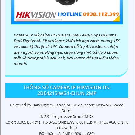
Camera IP Hikvision DS-2DE4215IWG1-EHUN Speed Dome
DarkFighter AI-ISP AcuSense 2MP tích hợp zoom quang 15X
và zoom kỹ thuật số 16X. Camera hỗ trợ AI AcuSense nhận
diện người và phương tiện, chụp đồng thời tối đa 5 khuôn
mặt và tương thích AcuSeek, AcuSearch để tìm kiếm video
nhanh.
THÔNG SỐ CAMERA IP HIKVISION DS-
2DE4215IWG1-EHUN 2MP
Powered by DarkFighter IR and AI-ISP Acusense Network Speed
Dome
1/2.8" Progressive Scan CMOS
Color: 0.005 Lux @ (F1.6, AGC ON); B/W: 0.001 Lux @ (F1.6, AGC ON), 0
Lux with IR
Độ phân giải 2MP (1920 × 1080)