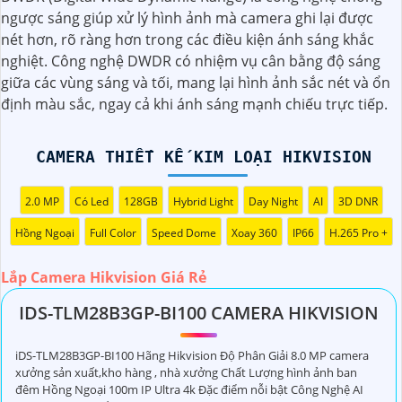
(
5%-35%
)
Xa
ngược sáng giúp xử lý hình ảnh mà camera ghi lại được
nét hơn, rõ ràng hơn trong các điều kiện ánh sáng khắc
(
5%-35%
)
Camera IP Hikvision DS-2DE2A404IWG1-E PTZ 4MP
nghiệt. Công nghệ DWDR có nhiệm vụ cân bằng độ sáng
giữa các vùng sáng và tối, mang lại hình ảnh sắc nét và ổn
(
5%-35%
)
Camera IP Hikvision DS-2DE4215IWG1-EHUN 2MP
định màu sắc, ngay cả khi ánh sáng mạnh chiếu trực tiếp.
Camera Thiết Kế Kim Loại Hikvision
CAMERA THIẾT KẾ KIM LOẠI HIKVISION
2.0 MP
Có Led
128GB
Hybrid Light
Day Night
AI
3D DNR
Hồng Ngoại
Full Color
Speed Dome
Xoay 360
IP66
H.265 Pro +
Dĩ nhiên, dưới đây là một mẫu văn bản giới thiệu dành cho
Lắp Camera Hikvision Giá Rẻ
dự án lắp đặt camera Hikvision giá rẻ và chuyên nghiệp:
IDS-TLM28B3GP-BI100 CAMERA HIKVISION
Chào quý khách hàng,
Chúng tôi xin trân trọng giới thiệu đến quý vị dịch vụ lắp
iDS-TLM28B3GP-BI100 Hãng Hikvision Độ Phân Giải 8.0 MP camera
xưởng sản xuất,kho hàng , nhà xưởng Chất Lượng hình ảnh ban
đặt camera Hikvision giá rẻ và chuyên nghiệp cho dự án
đêm Hồng Ngoại 100m IP Ultra 4k Đặc điểm nỗi bật Công Nghệ AI
của quý vị.